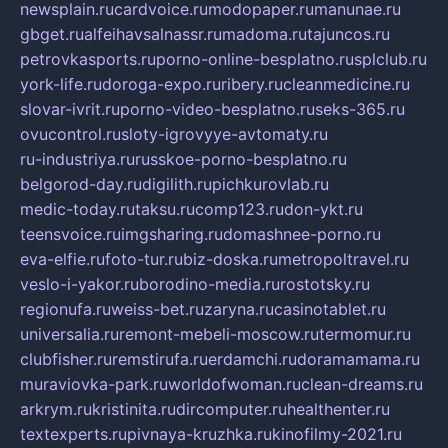
newsplain.ru
cardvoice.ru
modopaper.ru
manunae.ru
gbget.ru
alfeihavsalnassr.ru
madoma.ru
tajuncos.ru
petrovkasports.ru
porno-online-besplatno.ru
splclub.ru
york-life.ru
doroga-expo.ru
ribery.ru
cleanmedicine.ru
slovar-ivrit.ru
porno-video-besplatno.ru
seks-365.ru
ovucontrol.ru
sloty-igrovyye-avtomaty.ru
ru-industriya.ru
russkoe-porno-besplatno.ru
belgorod-day.ru
digilith.ru
pichkurovlab.ru
medic-today.ru
taksu.ru
comp123.ru
don-ykt.ru
teensvoice.ru
imgsharing.ru
domashnee-porno.ru
eva-elfie.ru
foto-tur.ru
biz-doska.ru
metropoltravel.ru
veslo-i-yakor.ru
borodino-media.ru
rostotsky.ru
regionufa.ru
weiss-bet.ru
zaryna.ru
casinotablet.ru
universalia.ru
remont-mebeli-moscow.ru
termomur.ru
clubfisher.ru
remstirufa.ru
erdamchi.ru
doramamama.ru
muraviovka-park.ru
worldofwoman.ru
clean-dreams.ru
arkrym.ru
kristinita.ru
dircomputer.ru
healthenter.ru
textexperts.ru
pivnaya-kruzhka.ru
kinofilmy-2021.ru