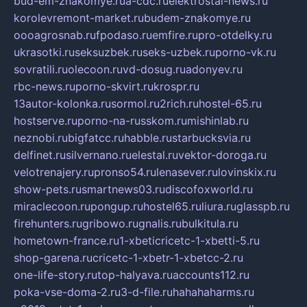
bud-em-znakomye.ru
a-cdc.ru
elektrostal-news.ru
korolevremont-market.ru
budem-znakomye.ru
oooagrosnab.ru
fpodaso.ru
emfire.ru
pro-otdelky.ru
ukrasotki.ru
seksuzbek.ru
seks-uzbek.ru
porno-vk.ru
sovratili.ru
olecoon.ru
vd-dosug.ru
adonyev.ru
rbc-news.ru
porno-skvirt.ru
krospr.ru
13autor-kolonka.ru
sormol.ru
2rich.ru
hostel-65.ru
hostserve.ru
porno-na-russkom.ru
mishinlab.ru
neznobi.ru
bigfatcc.ru
habble.ru
starbucksvia.ru
delfinet.ru
silvernano.ru
elestal.ru
vektor-doroga.ru
velotrenajery.ru
pronso54.ru
lenasever.ru
lovinskix.ru
show-pets.ru
smartnews03.ru
discofoxworld.ru
miraclecoon.ru
pongup.ru
hostel65.ru
liura.ru
glasspb.ru
firehunters.ru
gribowo.ru
gnalis.ru
bulkitula.ru
hometown-france.ru
1-xbeticricetc-1-xbetti-5.ru
shop-garena.ru
cricetc-1-xbetr-1-xbetcc-2.ru
one-life-story.ru
top-halyava.ru
accounts112.ru
poka-vse-doma-2.ru
3-d-file.ru
hahahaharms.ru