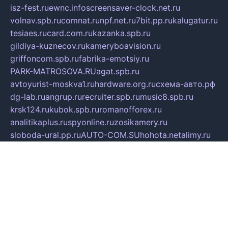
isz-fest.ru
ewnc.info
screensaver-clock.net.ru
volnav.spb.ru
comnat.ru
npf.net.ru
7bit.pp.ru
kalugatur.ru
tesiaes.ru
card.com.ru
kazanka.spb.ru
gildiya-kuznecov.ru
kameryboavision.ru
griffoncom.spb.ru
fabrika-emotsiy.ru
PARK-MATROSOVA.RU
agat.spb.ru
avtoyurist-moskva1.ru
hardware.org.ru
схема-авто.рф
dg-lab.ru
angrup.ru
recruiter.spb.ru
music8.spb.ru
krsk124.ru
kubok.spb.ru
romanofforex.ru
analitikaplus.ru
spyonline.ru
zosikamery.ru
sloboda-ural.pp.ru
AUTO-COM.SU
hohota.net
alimy.ru
online-z.com
aromat-vostoka.ru
otdelkaexp.ru
mobilvest.ru
bbd.net.ru
mebelshop.msk.ru
smp-forum.ru
bastion-td.ru
kosmoscreative.ru
avrmotors.ru
art-galadesign.ru
tiffany-c.ru
ecostep-samara.ru
d-p.spb.ru
галактика73.рф
sko.com.ru
davitamebel-spb.ru
fotsis.ru
tesiaes.ru
kokoroyari.spb.ru
blesna-kazan.ru
mossilver.ru