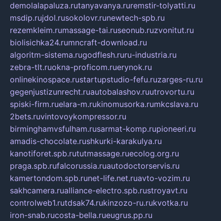
demolalapaluza.ru
tanyavanya.ru
remstir-tolyatti.ru
msdip.ru
jdol.ru
sokolovr.ru
newtech-spb.ru
rezemkleim.ru
massage-tai.ru
seonub.ru
zvonitut.ru
biolisichka24.ru
mncraft-download.ru
algoritm-sistema.ru
godflesh.ru
ru-industria.ru
zebra-tlt.ru
okna-proficom.ru
erynok.ru
onlinekinospace.ru
startupstudio-fefu.ru
zarges-ru.ru
gegenjustizunrecht.ru
autobalashov.ru
utrovortu.ru
spiski-firm.ru
elara-m.ru
kinomusorka.ru
mkcslava.ru
2bets.ru
vintovoykompressor.ru
birminghamvsfulham.ru
sarmat-komp.ru
pioneeri.ru
amadis-chocolate.ru
shkurki-karakulya.ru
kanotiforet.spb.ru
tutmassage.ru
ecolog.org.ru
praga.spb.ru
falcorussia.ru
autodoctorservis.ru
kamertondom.spb.ru
net-life.net.ru
avto-vozim.ru
sakhcamera.ru
alliance-electro.spb.ru
stroyavt.ru
controlweb1.ru
tdsak74.ru
kinzozo-ru.ru
kvotka.ru
iron-snab.ru
costa-bella.ru
eugrus.pp.ru