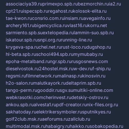
associaciya39.ru
primexpo.spb.ru
bezmorchin.ru
ia2.ru
cpt21.ru
ispecspb.ru
regahost.ru
kolosok-elita.ru
tae-kwon.ru
consrio.com.ru
insiam.ru
avegainfo.ru
archery161.ru
bigencyclica.ru
vlast16.ru
korru.net
sarmiento.spb.su
extelopedia.ru
lammin-suo.spb.ru
iskatour.spb.ru
snpi.org.ru
running-line.ru
krygeva-spa.ru
chel.net.ru
rust-loco.ru
dugshop.ru
hl-beta.spb.ru
school494.spb.ru
mymubaby.ru
epoha-metalband.ru
ngr.spb.ru
rusgosnews.com
dieselvostok.ru
24hostel.msk.ru
w-dev.ru
f-ship.ru
regsmi.ru
filmnetwork.ru
malinasp.ru
kinosvin.ru
h2o-salon.ru
malutkayork.ru
deltaprim.spb.ru
tango-perm.ru
gooddir.ru
sgv.su
multiki-online.com
webkrasotki.com
cherinvest.ru
detskiy-ostrov.ru
ankou.spb.ru
alvesta1.ru
pdf-creator.ru
nix-files.org.ru
sakhatoday.ru
elektrikersymboler.ru
sputnikyes.ru
golf2club.msk.ru
aeforums.ru
zallclub.ru
multimodal.msk.ru
habaigry.ru
haikko.ru
sobakopedia.ru