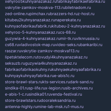
xehyroo5kuhnyanazakaz.ru
fabrikayfabrikaefabrika.ru
vskrytie-zamkov-moskva-113.ru
biletnadom.ru
zed-online.ru
pimchax.ru
brazzers-hd.ru
z-host.ru
kitubeu2kuhnyanazakaz.ru
naperekate.ru
kuhnyaofabrikaufabrik.ru
kitubeu-2-kuhnyanazakaz.ru
xehyroo-5-kuhnyanazakaz.ru
cs-68.ru
guzywia-4-kuhnyanazakaz.ru
mir-tk.ru
vlknrussia.ru
cs68.ru
vladivostok-map.ru
video-seks.ru
bankaribi.ru
raszar.ru
vskrytie-zamkov-moskva113.ru
lipetsktelecom.ru
tovudyi4kuhnyanazakaz.ru
seksuzb.ru
guzywia4kuhnyanazakaz.ru
fabrikaofabrikaokuhny.ru
kuhnyaekuhnyaafabrika.ru
kuhnyaykuhnyayfabrika.ru
e-abis1c.ru
store-brawl-stars.ru
kts-services.ru
dark-sand.ru
sindika-01.ru
sp-life.ru
x-legion.ru
sib-archives.ru
e-abis-1-c.ru
sindika01.ru
venda-festival.ru
store-brawlstars.ru
dooraleksandria.ru
antenna-highly.ru
mine-lab-msk.ru
1-mus.ru