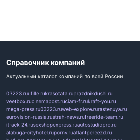
Справочник компаний
Актуальный каталог компаний по всей России
03223.ru
ufille.ru
krasotata.ru
prazdnikdushi.ru
veetbox.ru
cinemapost.ru
ciam-fr.ru
kraft-you.ru
mega-press.ru
03223.ru
web-explore.ru
rastenuya.ru
eurovision-russia.ru
strah-news.ru
freeride-team.ru
itrack-24.ru
sexshopexpress.ru
autostudiopro.ru
alabuga-cityhotel.ru
pornv.ru
atlantpereezd.ru