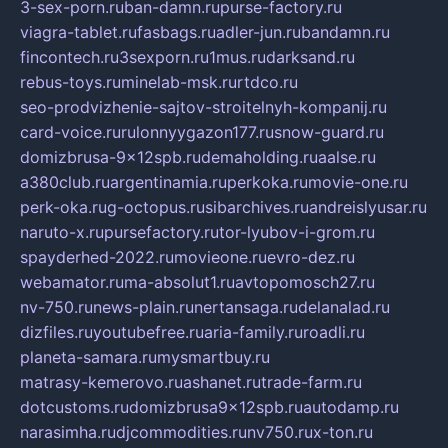
3-sex-porn.ru
ban-damn.ru
purse-factory.ru
viagra-tablet.ru
fasbags.ru
adler-jun.ru
bandamn.ru
fincontech.ru
3sexporn.ru
1mus.ru
darksand.ru
rebus-toys.ru
minelab-msk.ru
rtdco.ru
seo-prodvizhenie-sajtov-stroitelnyh-kompanij.ru
card-voice.ru
rulonnyygazon177.ru
snow-guard.ru
domizbrusa-9x12spb.ru
demaholding.ru
aalse.ru
a380club.ru
argentinamia.ru
perkoka.ru
movie-one.ru
perk-oka.ru
g-octopus.ru
sibarchives.ru
andreislyusar.ru
naruto-x.ru
pursefactory.ru
tor-lyubov-i-grom.ru
spayderhed-2022.ru
movieone.ru
evro-dez.ru
webamator.ru
ma-absolut1.ru
avtopomosch27.ru
nv-750.ru
news-plain.ru
nertansaga.ru
delanalad.ru
dizfiles.ru
youtubefree.ru
aria-family.ru
roadli.ru
planeta-samara.ru
mysmartbuy.ru
matrasy-kemerovo.ru
ashanet.ru
trade-farm.ru
dotcustoms.ru
domizbrusa9x12spb.ru
autodamp.ru
narasimha.ru
djcommodities.ru
nv750.ru
x-ton.ru