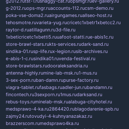
g2012.ru
tst-1.ru
shaggy-cat.ru
opsmgr.ru
ev-gallery.ru
g-2012.ru
ops-mgr.ru
accounts-112.ru
csm-demo.ru
poka-vse-doma2.ru
airgungames.ru
allseo-host.ru
tehosmotre.ru
varieta-yug.ru
cricetc1xbetr1xbetcc2.ru
raytor-d.ru
atillagunn.ru
3d-file.ru
1xbeticricetc1xbetti5.ru
uafoot-statti.ru
e-abis1c.ru
store-brawl-stars.ru
kts-services.ru
dark-sand.ru
sindika-01.ru
sp-life.ru
x-legion.ru
sib-archives.ru
e-abis-1-c.ru
sindika01.ru
venda-festival.ru
store-brawlstars.ru
dooraleksandria.ru
antenna-highly.ru
mine-lab-msk.ru
1-mus.ru
3-sex-porn.ru
ban-damn.ru
purse-factory.ru
viagra-tablet.ru
fasbags.ru
adler-jun.ru
bandamn.ru
fincontech.ru
3sexporn.ru
1mus.ru
darksand.ru
rebus-toys.ru
minelab-msk.ru
alabuga-cityhotel.ru
medsprawo-4-ka.ru
2864420.ru
blagodarenie-spb.ru
zajmy24.ru
tovudyi-4-kuhnyanazakaz.ru
brazzerscom.ru
medsprawo4ka.ru