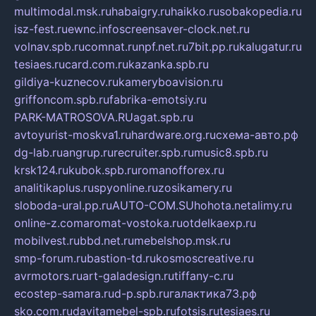
multimodal.msk.ru
habaigry.ru
haikko.ru
sobakopedia.ru
isz-fest.ru
ewnc.info
screensaver-clock.net.ru
volnav.spb.ru
comnat.ru
npf.net.ru
7bit.pp.ru
kalugatur.ru
tesiaes.ru
card.com.ru
kazanka.spb.ru
gildiya-kuznecov.ru
kameryboavision.ru
griffoncom.spb.ru
fabrika-emotsiy.ru
PARK-MATROSOVA.RU
agat.spb.ru
avtoyurist-moskva1.ru
hardware.org.ru
схема-авто.рф
dg-lab.ru
angrup.ru
recruiter.spb.ru
music8.spb.ru
krsk124.ru
kubok.spb.ru
romanofforex.ru
analitikaplus.ru
spyonline.ru
zosikamery.ru
sloboda-ural.pp.ru
AUTO-COM.SU
hohota.net
alimy.ru
online-z.com
aromat-vostoka.ru
otdelkaexp.ru
mobilvest.ru
bbd.net.ru
mebelshop.msk.ru
smp-forum.ru
bastion-td.ru
kosmoscreative.ru
avrmotors.ru
art-galadesign.ru
tiffany-c.ru
ecostep-samara.ru
d-p.spb.ru
галактика73.рф
sko.com.ru
davitamebel-spb.ru
fotsis.ru
tesiaes.ru