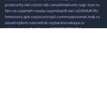
pcsecurity.net.ru
tool-sib.ru
multimetrunit.ru
sp-tour.ru
fan-cs.ru
santeh-russia.ru
symbian9.net.ru
DSHAIR.RU
tmmotors.spb.ru
xjocuricopii.com
musavtomat.msk.ru
obustrojdom.ru
sovetcik.ru
ybaranovskaya.ru
ppknews.ru
cult-alshei.ru
JAPANRUSSIA.RU
proekciyamebel.ru
imper-finans.ru
rim.org.ru
glamourai.ru
brassminus.ru
zabor-pro.ru
ftn.pp.ru
dorogoe58.ru
laimengpacker.ru
kuzova-zapchasti.ru
sageerp.ru
taxodrom.ru
dsrazvitie.ru
hardcity.net.ru
ratinghomegames.ru
topservice25.ru
gubernyan.ru
gtglasslined.ru
ii4.ru
tssport.spb.ru
andorra24.com
blackwallstreet.ru
oboimos.ru
optim-doors.com.ru
ikuch.ru
nycr.org.ru
npa21.ru
vremya-ch.spb.ru
desert000.ru
ivtorgi.ru
ifiori.ru
catalog-statei.ru
dcv.org.ru
spetsmaster174.ru
ipkameryhiseeu.ru
dum26.ru
ruspol.spb.ru
fr-opendp.ru
kam-solnyshko.ru
cheyenne-arapaho.ru
sevzapmetal.spb.ru
ted-lapidus.spb.ru
parasite-eliminator.ru