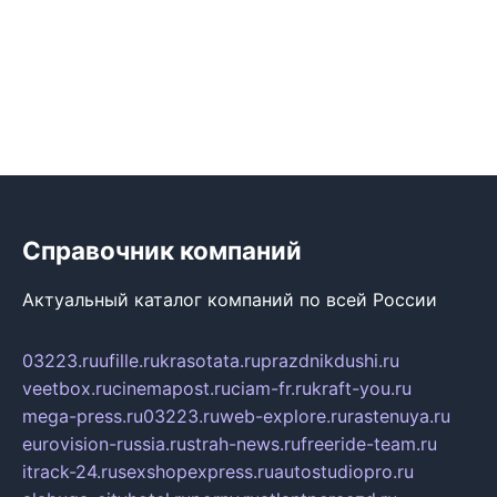
Справочник компаний
Актуальный каталог компаний по всей России
03223.ru
ufille.ru
krasotata.ru
prazdnikdushi.ru
veetbox.ru
cinemapost.ru
ciam-fr.ru
kraft-you.ru
mega-press.ru
03223.ru
web-explore.ru
rastenuya.ru
eurovision-russia.ru
strah-news.ru
freeride-team.ru
itrack-24.ru
sexshopexpress.ru
autostudiopro.ru