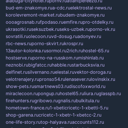
alabuga-cityhotel.ru
pornv.ru
atlantpereezd.ru
bud-em-znakomye.ru
a-cdc.ru
elektrostal-news.ru
korolevremont-market.ru
budem-znakomye.ru
oooagrosnab.ru
fpodaso.ru
emfire.ru
pro-otdelky.ru
ukrasotki.ru
seksuzbek.ru
seks-uzbek.ru
porno-vk.ru
sovratili.ru
olecoon.ru
vd-dosug.ru
adonyev.ru
rbc-news.ru
porno-skvirt.ru
krospr.ru
13autor-kolonka.ru
sormol.ru
2rich.ru
hostel-65.ru
hostserve.ru
porno-na-russkom.ru
mishinlab.ru
neznobi.ru
bigfatcc.ru
habble.ru
starbucksvia.ru
delfinet.ru
silvernano.ru
elestal.ru
vektor-doroga.ru
velotrenajery.ru
pronso54.ru
lenasever.ru
lovinskix.ru
show-pets.ru
smartnews03.ru
discofoxworld.ru
miraclecoon.ru
pongup.ru
hostel65.ru
liura.ru
glasspb.ru
firehunters.ru
gribowo.ru
gnalis.ru
bulkitula.ru
hometown-france.ru
1-xbeticricetc-1-xbetti-5.ru
shop-garena.ru
cricetc-1-xbetr-1-xbetcc-2.ru
one-life-story.ru
top-halyava.ru
accounts112.ru