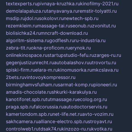
textexperts.ru
pivnaya-kruzhka.ru
kinofilmy-2021.ru
demolalapaluza.ru
tanyavanya.ru
remstir-tolyatti.ru
msdip.ru
jdol.ru
sokolovr.ru
newtech-spb.ru
rezemkleim.ru
massage-tai.ru
seonub.ru
zvonitut.ru
biolisichka24.ru
mncraft-download.ru
algoritm-sistema.ru
godflesh.ru
ru-industria.ru
zebra-tlt.ru
okna-proficom.ru
erynok.ru
onlinekinospace.ru
startupstudio-fefu.ru
zarges-ru.ru
gegenjustizunrecht.ru
autobalashov.ru
utrovortu.ru
spiski-firm.ru
elara-m.ru
kinomusorka.ru
mkcslava.ru
2bets.ru
vintovoykompressor.ru
birminghamvsfulham.ru
sarmat-komp.ru
pioneeri.ru
amadis-chocolate.ru
shkurki-karakulya.ru
kanotiforet.spb.ru
tutmassage.ru
ecolog.org.ru
praga.spb.ru
falcorussia.ru
autodoctorservis.ru
kamertondom.spb.ru
net-life.net.ru
avto-vozim.ru
sakhcamera.ru
alliance-electro.spb.ru
stroyavt.ru
controlweb1.ru
tdsak74.ru
kinzozo-ru.ru
kvotka.ru