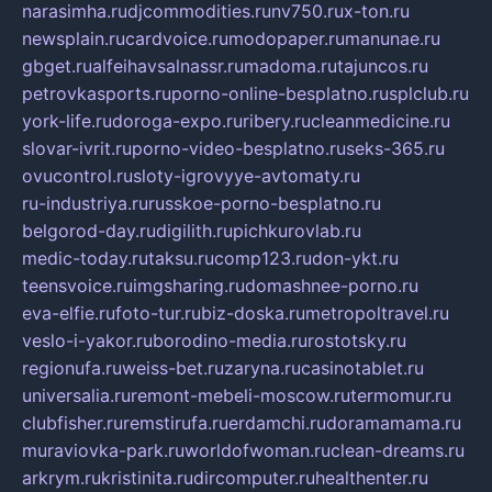
narasimha.ru
djcommodities.ru
nv750.ru
x-ton.ru
newsplain.ru
cardvoice.ru
modopaper.ru
manunae.ru
gbget.ru
alfeihavsalnassr.ru
madoma.ru
tajuncos.ru
petrovkasports.ru
porno-online-besplatno.ru
splclub.ru
york-life.ru
doroga-expo.ru
ribery.ru
cleanmedicine.ru
slovar-ivrit.ru
porno-video-besplatno.ru
seks-365.ru
ovucontrol.ru
sloty-igrovyye-avtomaty.ru
ru-industriya.ru
russkoe-porno-besplatno.ru
belgorod-day.ru
digilith.ru
pichkurovlab.ru
medic-today.ru
taksu.ru
comp123.ru
don-ykt.ru
teensvoice.ru
imgsharing.ru
domashnee-porno.ru
eva-elfie.ru
foto-tur.ru
biz-doska.ru
metropoltravel.ru
veslo-i-yakor.ru
borodino-media.ru
rostotsky.ru
regionufa.ru
weiss-bet.ru
zaryna.ru
casinotablet.ru
universalia.ru
remont-mebeli-moscow.ru
termomur.ru
clubfisher.ru
remstirufa.ru
erdamchi.ru
doramamama.ru
muraviovka-park.ru
worldofwoman.ru
clean-dreams.ru
arkrym.ru
kristinita.ru
dircomputer.ru
healthenter.ru