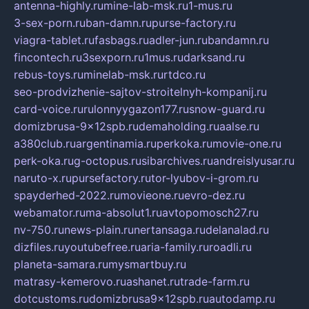
antenna-highly.ru
mine-lab-msk.ru
1-mus.ru
3-sex-porn.ru
ban-damn.ru
purse-factory.ru
viagra-tablet.ru
fasbags.ru
adler-jun.ru
bandamn.ru
fincontech.ru
3sexporn.ru
1mus.ru
darksand.ru
rebus-toys.ru
minelab-msk.ru
rtdco.ru
seo-prodvizhenie-sajtov-stroitelnyh-kompanij.ru
card-voice.ru
rulonnyygazon177.ru
snow-guard.ru
domizbrusa-9x12spb.ru
demaholding.ru
aalse.ru
a380club.ru
argentinamia.ru
perkoka.ru
movie-one.ru
perk-oka.ru
g-octopus.ru
sibarchives.ru
andreislyusar.ru
naruto-x.ru
pursefactory.ru
tor-lyubov-i-grom.ru
spayderhed-2022.ru
movieone.ru
evro-dez.ru
webamator.ru
ma-absolut1.ru
avtopomosch27.ru
nv-750.ru
news-plain.ru
nertansaga.ru
delanalad.ru
dizfiles.ru
youtubefree.ru
aria-family.ru
roadli.ru
planeta-samara.ru
mysmartbuy.ru
matrasy-kemerovo.ru
ashanet.ru
trade-farm.ru
dotcustoms.ru
domizbrusa9x12spb.ru
autodamp.ru