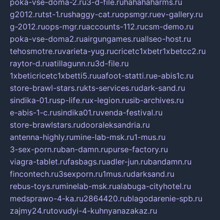
poka-vse-doma-2.ru
3-d-file.ru
hahahaharms.ru
g2012.ru
tst-1.ru
shaggy-cat.ru
opsmgr.ru
ev-gallery.ru
g-2012.ru
ops-mgr.ru
accounts-112.ru
csm-demo.ru
poka-vse-doma2.ru
airgungames.ru
allseo-host.ru
tehosmotre.ru
varieta-yug.ru
cricetc1xbetr1xbetcc2.ru
raytor-d.ru
atillagunn.ru
3d-file.ru
1xbeticricetc1xbetti5.ru
uafoot-statti.ru
e-abis1c.ru
store-brawl-stars.ru
kts-services.ru
dark-sand.ru
sindika-01.ru
sp-life.ru
x-legion.ru
sib-archives.ru
e-abis-1-c.ru
sindika01.ru
venda-festival.ru
store-brawlstars.ru
dooraleksandria.ru
antenna-highly.ru
mine-lab-msk.ru
1-mus.ru
3-sex-porn.ru
ban-damn.ru
purse-factory.ru
viagra-tablet.ru
fasbags.ru
adler-jun.ru
bandamn.ru
fincontech.ru
3sexporn.ru
1mus.ru
darksand.ru
rebus-toys.ru
minelab-msk.ru
alabuga-cityhotel.ru
medsprawo-4-ka.ru
2864420.ru
blagodarenie-spb.ru
zajmy24.ru
tovudyi-4-kuhnyanazakaz.ru