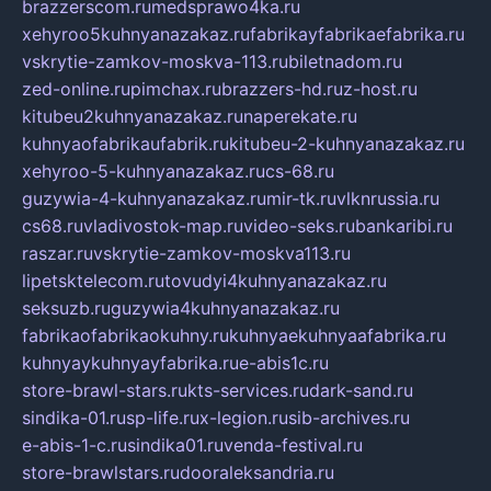
brazzerscom.ru
medsprawo4ka.ru
xehyroo5kuhnyanazakaz.ru
fabrikayfabrikaefabrika.ru
vskrytie-zamkov-moskva-113.ru
biletnadom.ru
zed-online.ru
pimchax.ru
brazzers-hd.ru
z-host.ru
kitubeu2kuhnyanazakaz.ru
naperekate.ru
kuhnyaofabrikaufabrik.ru
kitubeu-2-kuhnyanazakaz.ru
xehyroo-5-kuhnyanazakaz.ru
cs-68.ru
guzywia-4-kuhnyanazakaz.ru
mir-tk.ru
vlknrussia.ru
cs68.ru
vladivostok-map.ru
video-seks.ru
bankaribi.ru
raszar.ru
vskrytie-zamkov-moskva113.ru
lipetsktelecom.ru
tovudyi4kuhnyanazakaz.ru
seksuzb.ru
guzywia4kuhnyanazakaz.ru
fabrikaofabrikaokuhny.ru
kuhnyaekuhnyaafabrika.ru
kuhnyaykuhnyayfabrika.ru
e-abis1c.ru
store-brawl-stars.ru
kts-services.ru
dark-sand.ru
sindika-01.ru
sp-life.ru
x-legion.ru
sib-archives.ru
e-abis-1-c.ru
sindika01.ru
venda-festival.ru
store-brawlstars.ru
dooraleksandria.ru