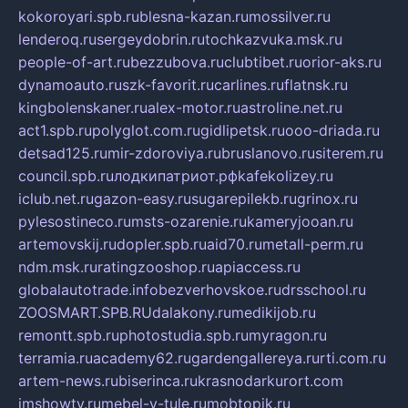
kokoroyari.spb.ru
blesna-kazan.ru
mossilver.ru
lenderoq.ru
sergeydobrin.ru
tochkazvuka.msk.ru
people-of-art.ru
bezzubova.ru
clubtibet.ru
orior-aks.ru
dynamoauto.ru
szk-favorit.ru
carlines.ru
flatnsk.ru
kingbolenskaner.ru
alex-motor.ru
astroline.net.ru
act1.spb.ru
polyglot.com.ru
gidlipetsk.ru
ooo-driada.ru
detsad125.ru
mir-zdoroviya.ru
bruslanovo.ru
siterem.ru
council.spb.ru
лодкипатриот.рф
kafekolizey.ru
iclub.net.ru
gazon-easy.ru
sugarepilekb.ru
grinox.ru
pylesostineco.ru
msts-ozarenie.ru
kameryjooan.ru
artemovskij.ru
dopler.spb.ru
aid70.ru
metall-perm.ru
ndm.msk.ru
ratingzooshop.ru
apiaccess.ru
globalautotrade.info
bezverhovskoe.ru
drsschool.ru
ZOOSMART.SPB.RU
dalakony.ru
medikijob.ru
remontt.spb.ru
photostudia.spb.ru
myragon.ru
terramia.ru
academy62.ru
gardengallereya.ru
rti.com.ru
artem-news.ru
biserinca.ru
krasnodarkurort.com
imshowtv.ru
mebel-v-tule.ru
mobtopik.ru