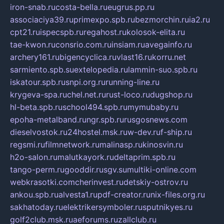
iron-snab.ru
costa-bella.ru
eugrus.pp.ru
associaciya39.ru
primexpo.spb.ru
bezmorchin.ru
ia2.ru
cpt21.ru
ispecspb.ru
regahost.ru
kolosok-elita.ru
tae-kwon.ru
consrio.com.ru
insiam.ru
avegainfo.ru
archery161.ru
bigencyclica.ru
vlast16.ru
korru.net
sarmiento.spb.su
extelopedia.ru
lammin-suo.spb.ru
iskatour.spb.ru
snpi.org.ru
running-line.ru
krygeva-spa.ru
chel.net.ru
rust-loco.ru
dugshop.ru
hl-beta.spb.ru
school494.spb.ru
mymubaby.ru
epoha-metalband.ru
ngr.spb.ru
rusgosnews.com
dieselvostok.ru
24hostel.msk.ru
w-dev.ru
f-ship.ru
regsmi.ru
filmnetwork.ru
malinasp.ru
kinosvin.ru
h2o-salon.ru
malutkayork.ru
deltaprim.spb.ru
tango-perm.ru
gooddir.ru
sgv.su
multiki-online.com
webkrasotki.com
cherinvest.ru
detskiy-ostrov.ru
ankou.spb.ru
alvesta1.ru
pdf-creator.ru
nix-files.org.ru
sakhatoday.ru
elektrikersymboler.ru
sputnikyes.ru
golf2club.msk.ru
aeforums.ru
zallclub.ru