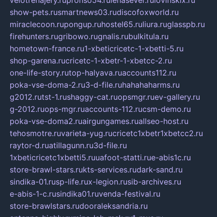
velotrenajery.ru
pronso54.ru
lenasever.ru
lovinskix.ru
show-pets.ru
smartnews03.ru
discofoxworld.ru
miraclecoon.ru
pongup.ru
hostel65.ru
liura.ru
glasspb.ru
firehunters.ru
gribowo.ru
gnalis.ru
bulkitula.ru
hometown-france.ru
1-xbeticricetc-1-xbetti-5.ru
shop-garena.ru
cricetc-1-xbetr-1-xbetcc-2.ru
one-life-story.ru
top-halyava.ru
accounts112.ru
poka-vse-doma-2.ru
3-d-file.ru
hahahaharms.ru
g2012.ru
tst-1.ru
shaggy-cat.ru
opsmgr.ru
ev-gallery.ru
g-2012.ru
ops-mgr.ru
accounts-112.ru
csm-demo.ru
poka-vse-doma2.ru
airgungames.ru
allseo-host.ru
tehosmotre.ru
varieta-yug.ru
cricetc1xbetr1xbetcc2.ru
raytor-d.ru
atillagunn.ru
3d-file.ru
1xbeticricetc1xbetti5.ru
uafoot-statti.ru
e-abis1c.ru
store-brawl-stars.ru
kts-services.ru
dark-sand.ru
sindika-01.ru
sp-life.ru
x-legion.ru
sib-archives.ru
e-abis-1-c.ru
sindika01.ru
venda-festival.ru
store-brawlstars.ru
dooraleksandria.ru