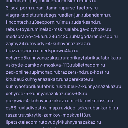
antenna-highly.ru
mine-lab-msk.ru
1-mus.ru
3-sex-porn.ru
ban-damn.ru
purse-factory.ru
viagra-tablet.ru
fasbags.ru
adler-jun.ru
bandamn.ru
fincontech.ru
3sexporn.ru
1mus.ru
darksand.ru
rebus-toys.ru
minelab-msk.ru
alabuga-cityhotel.ru
medsprawo-4-ka.ru
2864420.ru
blagodarenie-spb.ru
zajmy24.ru
tovudyi-4-kuhnyanazakaz.ru
brazzerscom.ru
medsprawo4ka.ru
xehyroo5kuhnyanazakaz.ru
fabrikayfabrikaefabrika.ru
vskrytie-zamkov-moskva-113.ru
biletnadom.ru
zed-online.ru
pimchax.ru
brazzers-hd.ru
z-host.ru
kitubeu2kuhnyanazakaz.ru
naperekate.ru
kuhnyaofabrikaufabrik.ru
kitubeu-2-kuhnyanazakaz.ru
xehyroo-5-kuhnyanazakaz.ru
cs-68.ru
guzywia-4-kuhnyanazakaz.ru
mir-tk.ru
vlknrussia.ru
cs68.ru
vladivostok-map.ru
video-seks.ru
bankaribi.ru
raszar.ru
vskrytie-zamkov-moskva113.ru
lipetsktelecom.ru
tovudyi4kuhnyanazakaz.ru