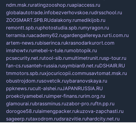
ndm.msk.ru
ratingzooshop.ru
apiaccess.ru
globalautotrade.info
bezverhovskoe.ru
drsschool.ru
ZOOSMART.SPB.RU
dalakony.ru
medikijob.ru
remontt.spb.ru
photostudia.spb.ru
myragon.ru
terramia.ru
academy62.ru
gardengallereya.ru
rti.com.ru
artem-news.ru
biserinca.ru
krasnodarkurort.com
imshowtv.ru
mebel-v-tule.ru
mobtopik.ru
pcsecurity.net.ru
tool-sib.ru
multimetrunit.ru
sp-tour.ru
fan-cs.ru
santeh-russia.ru
symbian9.net.ru
DSHAIR.RU
tmmotors.spb.ru
xjocuricopii.com
musavtomat.msk.ru
obustrojdom.ru
sovetcik.ru
ybaranovskaya.ru
ppknews.ru
cult-alshei.ru
JAPANRUSSIA.RU
proekciyamebel.ru
imper-finans.ru
rim.org.ru
glamourai.ru
brassminus.ru
zabor-pro.ru
ftn.pp.ru
dorogoe58.ru
laimengpacker.ru
kuzova-zapchasti.ru
sageerp.ru
taxodrom.ru
dsrazvitie.ru
hardcity.net.ru
ratinghomegames.ru
topservice25.ru
gubernyan.ru
gtglasslined.ru
ii4.ru
tssport.spb.ru
andorra24.com