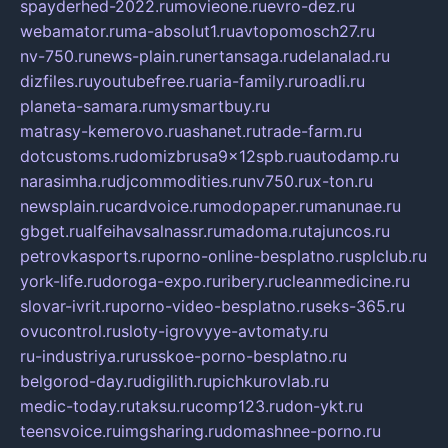
spayderhed-2022.ru
movieone.ru
evro-dez.ru
webamator.ru
ma-absolut1.ru
avtopomosch27.ru
nv-750.ru
news-plain.ru
nertansaga.ru
delanalad.ru
dizfiles.ru
youtubefree.ru
aria-family.ru
roadli.ru
planeta-samara.ru
mysmartbuy.ru
matrasy-kemerovo.ru
ashanet.ru
trade-farm.ru
dotcustoms.ru
domizbrusa9x12spb.ru
autodamp.ru
narasimha.ru
djcommodities.ru
nv750.ru
x-ton.ru
newsplain.ru
cardvoice.ru
modopaper.ru
manunae.ru
gbget.ru
alfeihavsalnassr.ru
madoma.ru
tajuncos.ru
petrovkasports.ru
porno-online-besplatno.ru
splclub.ru
york-life.ru
doroga-expo.ru
ribery.ru
cleanmedicine.ru
slovar-ivrit.ru
porno-video-besplatno.ru
seks-365.ru
ovucontrol.ru
sloty-igrovyye-avtomaty.ru
ru-industriya.ru
russkoe-porno-besplatno.ru
belgorod-day.ru
digilith.ru
pichkurovlab.ru
medic-today.ru
taksu.ru
comp123.ru
don-ykt.ru
teensvoice.ru
imgsharing.ru
domashnee-porno.ru