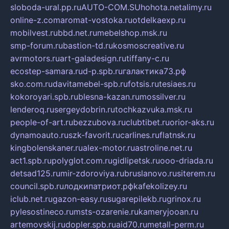
sloboda-ural.pp.ru
AUTO-COM.SU
hohota.net
alimy.ru
online-z.com
aromat-vostoka.ru
otdelkaexp.ru
mobilvest.ru
bbd.net.ru
mebelshop.msk.ru
smp-forum.ru
bastion-td.ru
kosmoscreative.ru
avrmotors.ru
art-galadesign.ru
tiffany-c.ru
ecostep-samara.ru
d-p.spb.ru
галактика73.рф
sko.com.ru
davitamebel-spb.ru
fotsis.ru
tesiaes.ru
kokoroyari.spb.ru
blesna-kazan.ru
mossilver.ru
lenderoq.ru
sergeydobrin.ru
tochkazvuka.msk.ru
people-of-art.ru
bezzubova.ru
clubtibet.ru
orior-aks.ru
dynamoauto.ru
szk-favorit.ru
carlines.ru
flatnsk.ru
kingbolenskaner.ru
alex-motor.ru
astroline.net.ru
act1.spb.ru
polyglot.com.ru
gidlipetsk.ru
ooo-driada.ru
detsad125.ru
mir-zdoroviya.ru
bruslanovo.ru
siterem.ru
council.spb.ru
лодкипатриот.рф
kafekolizey.ru
iclub.net.ru
gazon-easy.ru
sugarepilekb.ru
grinox.ru
pylesostineco.ru
msts-ozarenie.ru
kameryjooan.ru
artemovskij.ru
dopler.spb.ru
aid70.ru
metall-perm.ru