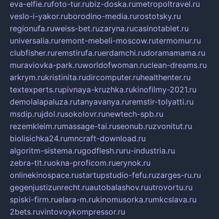
eva-elfie.ru
foto-tur.ru
biz-doska.ru
metropoltravel.ru
veslo-i-yakor.ru
borodino-media.ru
rostotsky.ru
regionufa.ru
weiss-bet.ru
zaryna.ru
casinotablet.ru
universalia.ru
remont-mebeli-moscow.ru
termomur.ru
clubfisher.ru
remstirufa.ru
erdamchi.ru
doramamama.ru
muraviovka-park.ru
worldofwoman.ru
clean-dreams.ru
arkrym.ru
kristinita.ru
dircomputer.ru
healthenter.ru
textexperts.ru
pivnaya-kruzhka.ru
kinofilmy-2021.ru
demolalapaluza.ru
tanyavanya.ru
remstir-tolyatti.ru
msdip.ru
jdol.ru
sokolovr.ru
newtech-spb.ru
rezemkleim.ru
massage-tai.ru
seonub.ru
zvonitut.ru
biolisichka24.ru
mncraft-download.ru
algoritm-sistema.ru
godflesh.ru
ru-industria.ru
zebra-tlt.ru
okna-proficom.ru
erynok.ru
onlinekinospace.ru
startupstudio-fefu.ru
zarges-ru.ru
gegenjustizunrecht.ru
autobalashov.ru
utrovortu.ru
spiski-firm.ru
elara-m.ru
kinomusorka.ru
mkcslava.ru
2bets.ru
vintovoykompressor.ru