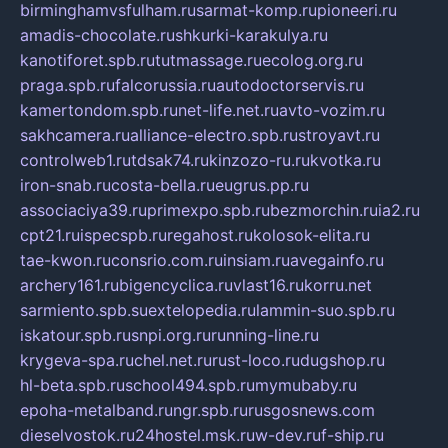
birminghamvsfulham.ru
sarmat-komp.ru
pioneeri.ru
amadis-chocolate.ru
shkurki-karakulya.ru
kanotiforet.spb.ru
tutmassage.ru
ecolog.org.ru
praga.spb.ru
falcorussia.ru
autodoctorservis.ru
kamertondom.spb.ru
net-life.net.ru
avto-vozim.ru
sakhcamera.ru
alliance-electro.spb.ru
stroyavt.ru
controlweb1.ru
tdsak74.ru
kinzozo-ru.ru
kvotka.ru
iron-snab.ru
costa-bella.ru
eugrus.pp.ru
associaciya39.ru
primexpo.spb.ru
bezmorchin.ru
ia2.ru
cpt21.ru
ispecspb.ru
regahost.ru
kolosok-elita.ru
tae-kwon.ru
consrio.com.ru
insiam.ru
avegainfo.ru
archery161.ru
bigencyclica.ru
vlast16.ru
korru.net
sarmiento.spb.su
extelopedia.ru
lammin-suo.spb.ru
iskatour.spb.ru
snpi.org.ru
running-line.ru
krygeva-spa.ru
chel.net.ru
rust-loco.ru
dugshop.ru
hl-beta.spb.ru
school494.spb.ru
mymubaby.ru
epoha-metalband.ru
ngr.spb.ru
rusgosnews.com
dieselvostok.ru
24hostel.msk.ru
w-dev.ru
f-ship.ru