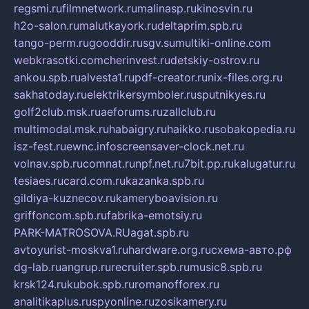
regsmi.ru
filmnetwork.ru
malinasp.ru
kinosvin.ru
h2o-salon.ru
malutkayork.ru
deltaprim.spb.ru
tango-perm.ru
gooddir.ru
sgv.su
multiki-online.com
webkrasotki.com
cherinvest.ru
detskiy-ostrov.ru
ankou.spb.ru
alvesta1.ru
pdf-creator.ru
nix-files.org.ru
sakhatoday.ru
elektrikersymboler.ru
sputnikyes.ru
golf2club.msk.ru
aeforums.ru
zallclub.ru
multimodal.msk.ru
habaigry.ru
haikko.ru
sobakopedia.ru
isz-fest.ru
ewnc.info
screensaver-clock.net.ru
volnav.spb.ru
comnat.ru
npf.net.ru
7bit.pp.ru
kalugatur.ru
tesiaes.ru
card.com.ru
kazanka.spb.ru
gildiya-kuznecov.ru
kameryboavision.ru
griffoncom.spb.ru
fabrika-emotsiy.ru
PARK-MATROSOVA.RU
agat.spb.ru
avtoyurist-moskva1.ru
hardware.org.ru
схема-авто.рф
dg-lab.ru
angrup.ru
recruiter.spb.ru
music8.spb.ru
krsk124.ru
kubok.spb.ru
romanofforex.ru
analitikaplus.ru
spyonline.ru
zosikamery.ru