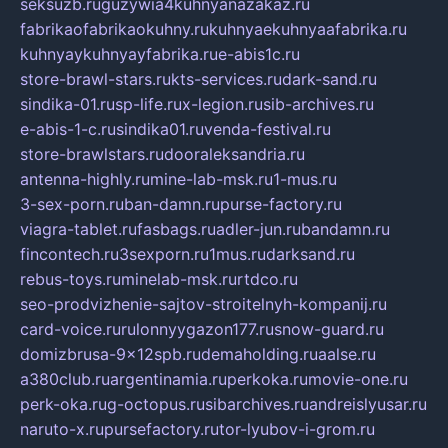
seksuzb.ru
guzywia4kuhnyanazakaz.ru
fabrikaofabrikaokuhny.ru
kuhnyaekuhnyaafabrika.ru
kuhnyaykuhnyayfabrika.ru
e-abis1c.ru
store-brawl-stars.ru
kts-services.ru
dark-sand.ru
sindika-01.ru
sp-life.ru
x-legion.ru
sib-archives.ru
e-abis-1-c.ru
sindika01.ru
venda-festival.ru
store-brawlstars.ru
dooraleksandria.ru
antenna-highly.ru
mine-lab-msk.ru
1-mus.ru
3-sex-porn.ru
ban-damn.ru
purse-factory.ru
viagra-tablet.ru
fasbags.ru
adler-jun.ru
bandamn.ru
fincontech.ru
3sexporn.ru
1mus.ru
darksand.ru
rebus-toys.ru
minelab-msk.ru
rtdco.ru
seo-prodvizhenie-sajtov-stroitelnyh-kompanij.ru
card-voice.ru
rulonnyygazon177.ru
snow-guard.ru
domizbrusa-9x12spb.ru
demaholding.ru
aalse.ru
a380club.ru
argentinamia.ru
perkoka.ru
movie-one.ru
perk-oka.ru
g-octopus.ru
sibarchives.ru
andreislyusar.ru
naruto-x.ru
pursefactory.ru
tor-lyubov-i-grom.ru