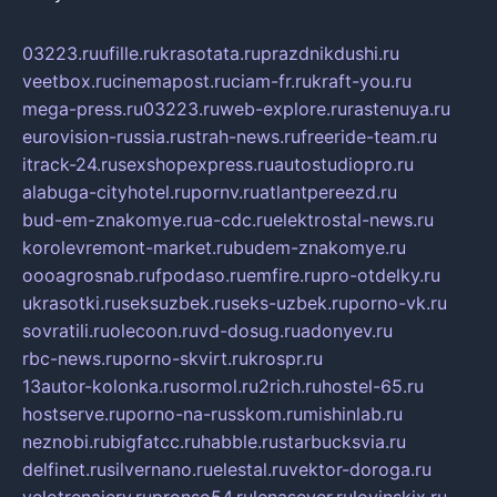
03223.ru
ufille.ru
krasotata.ru
prazdnikdushi.ru
veetbox.ru
cinemapost.ru
ciam-fr.ru
kraft-you.ru
mega-press.ru
03223.ru
web-explore.ru
rastenuya.ru
eurovision-russia.ru
strah-news.ru
freeride-team.ru
itrack-24.ru
sexshopexpress.ru
autostudiopro.ru
alabuga-cityhotel.ru
pornv.ru
atlantpereezd.ru
bud-em-znakomye.ru
a-cdc.ru
elektrostal-news.ru
korolevremont-market.ru
budem-znakomye.ru
oooagrosnab.ru
fpodaso.ru
emfire.ru
pro-otdelky.ru
ukrasotki.ru
seksuzbek.ru
seks-uzbek.ru
porno-vk.ru
sovratili.ru
olecoon.ru
vd-dosug.ru
adonyev.ru
rbc-news.ru
porno-skvirt.ru
krospr.ru
13autor-kolonka.ru
sormol.ru
2rich.ru
hostel-65.ru
hostserve.ru
porno-na-russkom.ru
mishinlab.ru
neznobi.ru
bigfatcc.ru
habble.ru
starbucksvia.ru
delfinet.ru
silvernano.ru
elestal.ru
vektor-doroga.ru