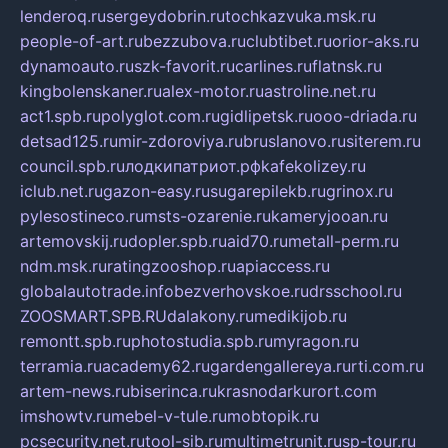
lenderoq.ru
sergeydobrin.ru
tochkazvuka.msk.ru
people-of-art.ru
bezzubova.ru
clubtibet.ru
orior-aks.ru
dynamoauto.ru
szk-favorit.ru
carlines.ru
flatnsk.ru
kingbolenskaner.ru
alex-motor.ru
astroline.net.ru
act1.spb.ru
polyglot.com.ru
gidlipetsk.ru
ooo-driada.ru
detsad125.ru
mir-zdoroviya.ru
bruslanovo.ru
siterem.ru
council.spb.ru
лодкипатриот.рф
kafekolizey.ru
iclub.net.ru
gazon-easy.ru
sugarepilekb.ru
grinox.ru
pylesostineco.ru
msts-ozarenie.ru
kameryjooan.ru
artemovskij.ru
dopler.spb.ru
aid70.ru
metall-perm.ru
ndm.msk.ru
ratingzooshop.ru
apiaccess.ru
globalautotrade.info
bezverhovskoe.ru
drsschool.ru
ZOOSMART.SPB.RU
dalakony.ru
medikijob.ru
remontt.spb.ru
photostudia.spb.ru
myragon.ru
terramia.ru
academy62.ru
gardengallereya.ru
rti.com.ru
artem-news.ru
biserinca.ru
krasnodarkurort.com
imshowtv.ru
mebel-v-tule.ru
mobtopik.ru
pcsecurity.net.ru
tool-sib.ru
multimetrunit.ru
sp-tour.ru