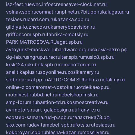
isz-fest.ru
ewnc.info
screensaver-clock.net.ru
volnav.spb.ru
comnat.ru
npf.net.ru
7bit.pp.ru
kalugatur.ru
tesiaes.ru
card.com.ru
kazanka.spb.ru
gildiya-kuznecov.ru
kameryboavision.ru
griffoncom.spb.ru
fabrika-emotsiy.ru
PARK-MATROSOVA.RU
agat.spb.ru
avtoyurist-moskva1.ru
hardware.org.ru
схема-авто.рф
dg-lab.ru
angrup.ru
recruiter.spb.ru
music8.spb.ru
krsk124.ru
kubok.spb.ru
romanofforex.ru
analitikaplus.ru
spyonline.ru
zosikamery.ru
sloboda-ural.pp.ru
AUTO-COM.SU
hohota.net
alimy.ru
online-z.com
aromat-vostoka.ru
otdelkaexp.ru
mobilvest.ru
bbd.net.ru
mebelshop.msk.ru
smp-forum.ru
bastion-td.ru
kosmoscreative.ru
avrmotors.ru
art-galadesign.ru
tiffany-c.ru
ecostep-samara.ru
d-p.spb.ru
галактика73.рф
sko.com.ru
davitamebel-spb.ru
fotsis.ru
tesiaes.ru
kokoroyari.spb.ru
blesna-kazan.ru
mossilver.ru