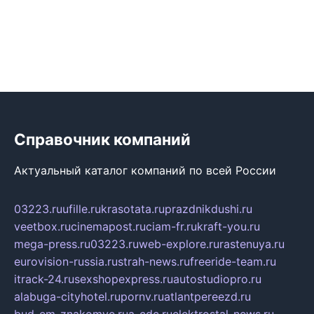
Справочник компаний
Актуальный каталог компаний по всей России
03223.ru
ufille.ru
krasotata.ru
prazdnikdushi.ru
veetbox.ru
cinemapost.ru
ciam-fr.ru
kraft-you.ru
mega-press.ru
03223.ru
web-explore.ru
rastenuya.ru
eurovision-russia.ru
strah-news.ru
freeride-team.ru
itrack-24.ru
sexshopexpress.ru
autostudiopro.ru
alabuga-cityhotel.ru
pornv.ru
atlantpereezd.ru
bud-em-znakomye.ru
a-cdc.ru
elektrostal-news.ru