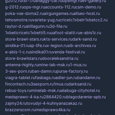
g2012.ru
tst-1.ru
shaggy-cat.ru
opsmgr.ru
ev-gallery.ru
g-2012.ru
ops-mgr.ru
accounts-112.ru
csm-demo.ru
poka-vse-doma2.ru
airgungames.ru
allseo-host.ru
tehosmotre.ru
varieta-yug.ru
cricetc1xbetr1xbetcc2.ru
raytor-d.ru
atillagunn.ru
3d-file.ru
1xbeticricetc1xbetti5.ru
uafoot-statti.ru
e-abis1c.ru
store-brawl-stars.ru
kts-services.ru
dark-sand.ru
sindika-01.ru
sp-life.ru
x-legion.ru
sib-archives.ru
e-abis-1-c.ru
sindika01.ru
venda-festival.ru
store-brawlstars.ru
dooraleksandria.ru
antenna-highly.ru
mine-lab-msk.ru
1-mus.ru
3-sex-porn.ru
ban-damn.ru
purse-factory.ru
viagra-tablet.ru
fasbags.ru
adler-jun.ru
bandamn.ru
fincontech.ru
3sexporn.ru
1mus.ru
darksand.ru
rebus-toys.ru
minelab-msk.ru
alabuga-cityhotel.ru
medsprawo-4-ka.ru
2864420.ru
blagodarenie-spb.ru
zajmy24.ru
tovudyi-4-kuhnyanazakaz.ru
brazzerscom.ru
medsprawo4ka.ru