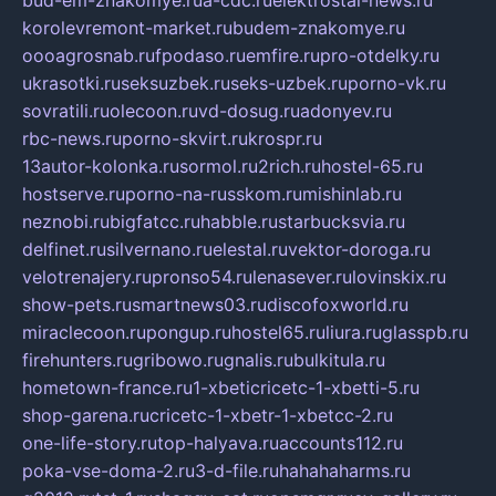
korolevremont-market.ru
budem-znakomye.ru
oooagrosnab.ru
fpodaso.ru
emfire.ru
pro-otdelky.ru
ukrasotki.ru
seksuzbek.ru
seks-uzbek.ru
porno-vk.ru
sovratili.ru
olecoon.ru
vd-dosug.ru
adonyev.ru
rbc-news.ru
porno-skvirt.ru
krospr.ru
13autor-kolonka.ru
sormol.ru
2rich.ru
hostel-65.ru
hostserve.ru
porno-na-russkom.ru
mishinlab.ru
neznobi.ru
bigfatcc.ru
habble.ru
starbucksvia.ru
delfinet.ru
silvernano.ru
elestal.ru
vektor-doroga.ru
velotrenajery.ru
pronso54.ru
lenasever.ru
lovinskix.ru
show-pets.ru
smartnews03.ru
discofoxworld.ru
miraclecoon.ru
pongup.ru
hostel65.ru
liura.ru
glasspb.ru
firehunters.ru
gribowo.ru
gnalis.ru
bulkitula.ru
hometown-france.ru
1-xbeticricetc-1-xbetti-5.ru
shop-garena.ru
cricetc-1-xbetr-1-xbetcc-2.ru
one-life-story.ru
top-halyava.ru
accounts112.ru
poka-vse-doma-2.ru
3-d-file.ru
hahahaharms.ru