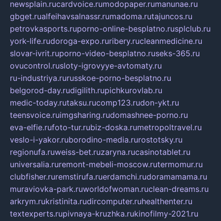
newsplain.ru
cardvoice.ru
modopaper.ru
manunae.ru
gbget.ru
alfeihavsalnassr.ru
madoma.ru
tajuncos.ru
petrovkasports.ru
porno-online-besplatno.ru
splclub.ru
york-life.ru
doroga-expo.ru
ribery.ru
cleanmedicine.ru
slovar-ivrit.ru
porno-video-besplatno.ru
seks-365.ru
ovucontrol.ru
sloty-igrovyye-avtomaty.ru
ru-industriya.ru
russkoe-porno-besplatno.ru
belgorod-day.ru
digilith.ru
pichkurovlab.ru
medic-today.ru
taksu.ru
comp123.ru
don-ykt.ru
teensvoice.ru
imgsharing.ru
domashnee-porno.ru
eva-elfie.ru
foto-tur.ru
biz-doska.ru
metropoltravel.ru
veslo-i-yakor.ru
borodino-media.ru
rostotsky.ru
regionufa.ru
weiss-bet.ru
zaryna.ru
casinotablet.ru
universalia.ru
remont-mebeli-moscow.ru
termomur.ru
clubfisher.ru
remstirufa.ru
erdamchi.ru
doramamama.ru
muraviovka-park.ru
worldofwoman.ru
clean-dreams.ru
arkrym.ru
kristinita.ru
dircomputer.ru
healthenter.ru
textexperts.ru
pivnaya-kruzhka.ru
kinofilmy-2021.ru