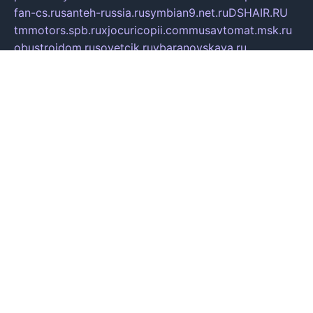
fan-cs.ru
santeh-russia.ru
symbian9.net.ru
DSHAIR.RU
tmmotors.spb.ru
xjocuricopii.com
musavtomat.msk.ru
obustrojdom.ru
sovetcik.ru
ybaranovskaya.ru
ppknews.ru
cult-alshei.ru
JAPANRUSSIA.RU
proekciyamebel.ru
imper-finans.ru
rim.org.ru
glamourai.ru
brassminus.ru
zabor-pro.ru
ftn.pp.ru
dorogoe58.ru
laimengpacker.ru
kuzova-zapchasti.ru
sageerp.ru
taxodrom.ru
dsrazvitie.ru
hardcity.net.ru
ratinghomegames.ru
topservice25.ru
gubernyan.ru
gtglasslined.ru
ii4.ru
tssport.spb.ru
andorra24.com
blackwallstreet.ru
oboimos.ru
optim-doors.com.ru
ikuch.ru
nycr.org.ru
npa21.ru
vremya-ch.spb.ru
desert000.ru
ivtorgi.ru
ifiori.ru
catalog-statei.ru
dcv.org.ru
spetsmaster174.ru
ipkameryhiseeu.ru
dum26.ru
ruspol.spb.ru
fr-opendp.ru
kam-solnyshko.ru
cheyenne-arapaho.ru
sevzapmetal.spb.ru
ted-lapidus.spb.ru
parasite-eliminator.ru
sigma-complete.ru
modernworld.ru
dama-moda.ru