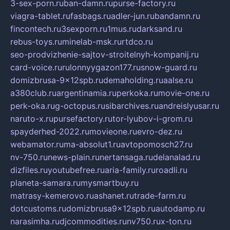
3-sex-porn.ru
ban-damn.ru
purse-factory.ru
viagra-tablet.ru
fasbags.ru
adler-jun.ru
bandamn.ru
fincontech.ru
3sexporn.ru
1mus.ru
darksand.ru
rebus-toys.ru
minelab-msk.ru
rtdco.ru
seo-prodvizhenie-sajtov-stroitelnyh-kompanij.ru
card-voice.ru
rulonnyygazon177.ru
snow-guard.ru
domizbrusa-9x12spb.ru
demaholding.ru
aalse.ru
a380club.ru
argentinamia.ru
perkoka.ru
movie-one.ru
perk-oka.ru
g-octopus.ru
sibarchives.ru
andreislyusar.ru
naruto-x.ru
pursefactory.ru
tor-lyubov-i-grom.ru
spayderhed-2022.ru
movieone.ru
evro-dez.ru
webamator.ru
ma-absolut1.ru
avtopomosch27.ru
nv-750.ru
news-plain.ru
nertansaga.ru
delanalad.ru
dizfiles.ru
youtubefree.ru
aria-family.ru
roadli.ru
planeta-samara.ru
mysmartbuy.ru
matrasy-kemerovo.ru
ashanet.ru
trade-farm.ru
dotcustoms.ru
domizbrusa9x12spb.ru
autodamp.ru
narasimha.ru
djcommodities.ru
nv750.ru
x-ton.ru