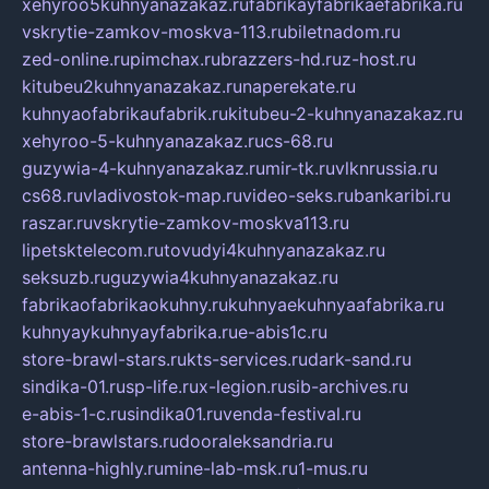
xehyroo5kuhnyanazakaz.ru
fabrikayfabrikaefabrika.ru
vskrytie-zamkov-moskva-113.ru
biletnadom.ru
zed-online.ru
pimchax.ru
brazzers-hd.ru
z-host.ru
kitubeu2kuhnyanazakaz.ru
naperekate.ru
kuhnyaofabrikaufabrik.ru
kitubeu-2-kuhnyanazakaz.ru
xehyroo-5-kuhnyanazakaz.ru
cs-68.ru
guzywia-4-kuhnyanazakaz.ru
mir-tk.ru
vlknrussia.ru
cs68.ru
vladivostok-map.ru
video-seks.ru
bankaribi.ru
raszar.ru
vskrytie-zamkov-moskva113.ru
lipetsktelecom.ru
tovudyi4kuhnyanazakaz.ru
seksuzb.ru
guzywia4kuhnyanazakaz.ru
fabrikaofabrikaokuhny.ru
kuhnyaekuhnyaafabrika.ru
kuhnyaykuhnyayfabrika.ru
e-abis1c.ru
store-brawl-stars.ru
kts-services.ru
dark-sand.ru
sindika-01.ru
sp-life.ru
x-legion.ru
sib-archives.ru
e-abis-1-c.ru
sindika01.ru
venda-festival.ru
store-brawlstars.ru
dooraleksandria.ru
antenna-highly.ru
mine-lab-msk.ru
1-mus.ru