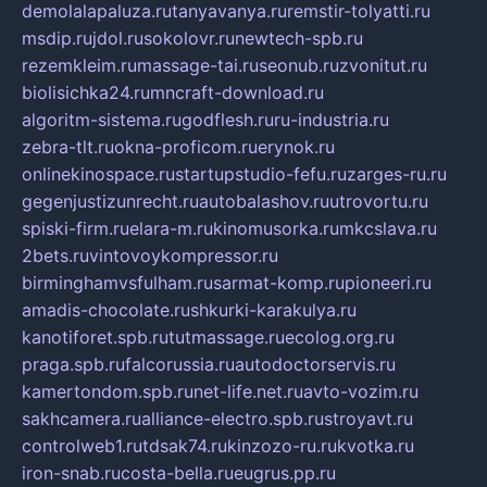
demolalapaluza.ru
tanyavanya.ru
remstir-tolyatti.ru
msdip.ru
jdol.ru
sokolovr.ru
newtech-spb.ru
rezemkleim.ru
massage-tai.ru
seonub.ru
zvonitut.ru
biolisichka24.ru
mncraft-download.ru
algoritm-sistema.ru
godflesh.ru
ru-industria.ru
zebra-tlt.ru
okna-proficom.ru
erynok.ru
onlinekinospace.ru
startupstudio-fefu.ru
zarges-ru.ru
gegenjustizunrecht.ru
autobalashov.ru
utrovortu.ru
spiski-firm.ru
elara-m.ru
kinomusorka.ru
mkcslava.ru
2bets.ru
vintovoykompressor.ru
birminghamvsfulham.ru
sarmat-komp.ru
pioneeri.ru
amadis-chocolate.ru
shkurki-karakulya.ru
kanotiforet.spb.ru
tutmassage.ru
ecolog.org.ru
praga.spb.ru
falcorussia.ru
autodoctorservis.ru
kamertondom.spb.ru
net-life.net.ru
avto-vozim.ru
sakhcamera.ru
alliance-electro.spb.ru
stroyavt.ru
controlweb1.ru
tdsak74.ru
kinzozo-ru.ru
kvotka.ru
iron-snab.ru
costa-bella.ru
eugrus.pp.ru