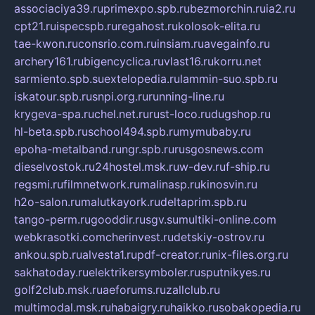
associaciya39.ru
primexpo.spb.ru
bezmorchin.ru
ia2.ru
cpt21.ru
ispecspb.ru
regahost.ru
kolosok-elita.ru
tae-kwon.ru
consrio.com.ru
insiam.ru
avegainfo.ru
archery161.ru
bigencyclica.ru
vlast16.ru
korru.net
sarmiento.spb.su
extelopedia.ru
lammin-suo.spb.ru
iskatour.spb.ru
snpi.org.ru
running-line.ru
krygeva-spa.ru
chel.net.ru
rust-loco.ru
dugshop.ru
hl-beta.spb.ru
school494.spb.ru
mymubaby.ru
epoha-metalband.ru
ngr.spb.ru
rusgosnews.com
dieselvostok.ru
24hostel.msk.ru
w-dev.ru
f-ship.ru
regsmi.ru
filmnetwork.ru
malinasp.ru
kinosvin.ru
h2o-salon.ru
malutkayork.ru
deltaprim.spb.ru
tango-perm.ru
gooddir.ru
sgv.su
multiki-online.com
webkrasotki.com
cherinvest.ru
detskiy-ostrov.ru
ankou.spb.ru
alvesta1.ru
pdf-creator.ru
nix-files.org.ru
sakhatoday.ru
elektrikersymboler.ru
sputnikyes.ru
golf2club.msk.ru
aeforums.ru
zallclub.ru
multimodal.msk.ru
habaigry.ru
haikko.ru
sobakopedia.ru