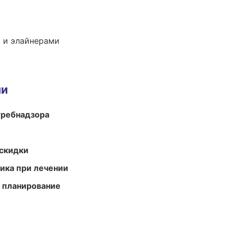
 и элайнерами
ми
требнадзора
скидки
тика при лечении
 планирование