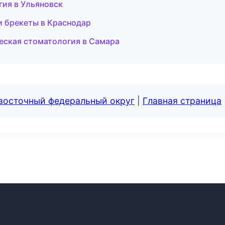
гия в Ульяновск
и брекеты в Краснодар
еская стоматология в Самара
евосточный федеральный округ
|
Главная страница