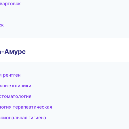
евартовск
ск
а-Амуре
и рентген
льные клиники
 стоматология
огия терапевтическая
ссиональная гигиена