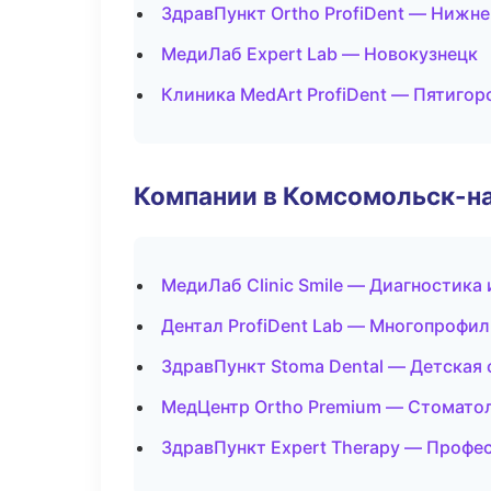
ЗдравПункт Ortho ProfiDent — Нижн
МедиЛаб Expert Lab — Новокузнецк
Клиника MedArt ProfiDent — Пятигор
Компании в Комсомольск-н
МедиЛаб Clinic Smile — Диагностика 
Дентал ProfiDent Lab — Многопрофи
ЗдравПункт Stoma Dental — Детская
МедЦентр Ortho Premium — Стоматол
ЗдравПункт Expert Therapy — Профе