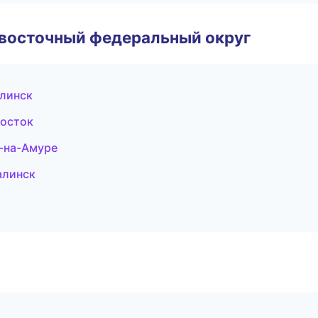
евосточный федеральный округ
алинск
восток
к-на-Амуре
алинск