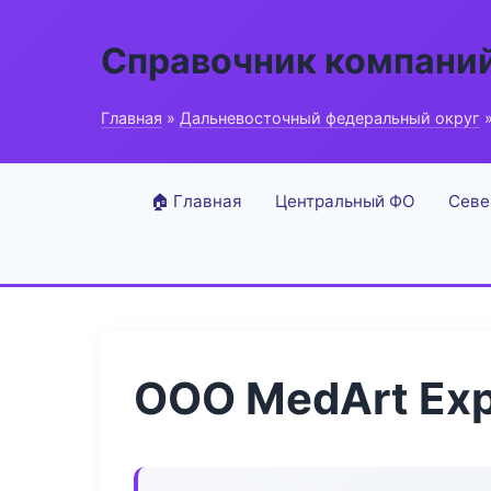
Справочник компани
Главная
»
Дальневосточный федеральный округ
»
🏠 Главная
Центральный ФО
Севе
ООО MedArt Exp