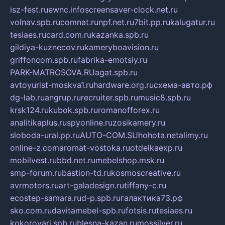
isz-fest.ru
ewnc.info
screensaver-clock.net.ru
volnav.spb.ru
comnat.ru
npf.net.ru
7bit.pp.ru
kalugatur.ru
tesiaes.ru
card.com.ru
kazanka.spb.ru
gildiya-kuznecov.ru
kameryboavision.ru
griffoncom.spb.ru
fabrika-emotsiy.ru
PARK-MATROSOVA.RU
agat.spb.ru
avtoyurist-moskva1.ru
hardware.org.ru
схема-авто.рф
dg-lab.ru
angrup.ru
recruiter.spb.ru
music8.spb.ru
krsk124.ru
kubok.spb.ru
romanofforex.ru
analitikaplus.ru
spyonline.ru
zosikamery.ru
sloboda-ural.pp.ru
AUTO-COM.SU
hohota.net
alimy.ru
online-z.com
aromat-vostoka.ru
otdelkaexp.ru
mobilvest.ru
bbd.net.ru
mebelshop.msk.ru
smp-forum.ru
bastion-td.ru
kosmoscreative.ru
avrmotors.ru
art-galadesign.ru
tiffany-c.ru
ecostep-samara.ru
d-p.spb.ru
галактика73.рф
sko.com.ru
davitamebel-spb.ru
fotsis.ru
tesiaes.ru
kokoroyari.spb.ru
blesna-kazan.ru
mossilver.ru