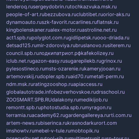
lenderoq.ru
sergeydobrin.ru
tochkazvuka.msk.ru
people-of-art.ru
bezzubova.ru
clubtibet.ru
orior-aks.ru
dynamoauto.ru
szk-favorit.ru
carlines.ru
flatnsk.ru
kingbolenskaner.ru
alex-motor.ru
astroline.net.ru
act1.spb.ru
polyglot.com.ru
gidlipetsk.ru
ooo-driada.ru
detsad125.ru
mir-zdoroviya.ru
bruslanovo.ru
siterem.ru
council.spb.ru
лодкипатриот.рф
kafekolizey.ru
iclub.net.ru
gazon-easy.ru
sugarepilekb.ru
grinox.ru
pylesostineco.ru
msts-ozarenie.ru
kameryjooan.ru
artemovskij.ru
dopler.spb.ru
aid70.ru
metall-perm.ru
ndm.msk.ru
ratingzooshop.ru
apiaccess.ru
globalautotrade.info
bezverhovskoe.ru
drsschool.ru
ZOOSMART.SPB.RU
dalakony.ru
medikijob.ru
remontt.spb.ru
photostudia.spb.ru
myragon.ru
terramia.ru
academy62.ru
gardengallereya.ru
rti.com.ru
artem-news.ru
biserinca.ru
krasnodarkurort.com
imshowtv.ru
mebel-v-tule.ru
mobtopik.ru
pcsecurity.net.ru
tool-sib.ru
multimetrunit.ru
sp-tour.ru