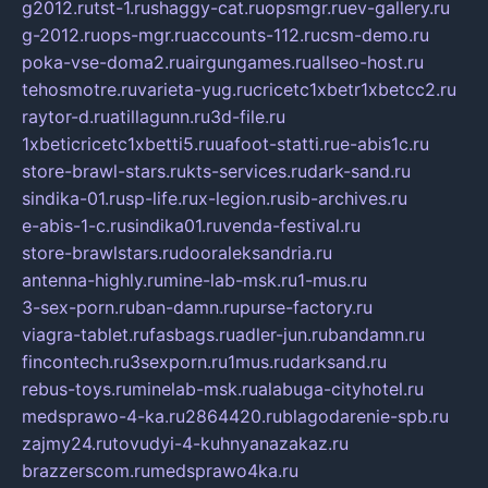
g2012.ru
tst-1.ru
shaggy-cat.ru
opsmgr.ru
ev-gallery.ru
g-2012.ru
ops-mgr.ru
accounts-112.ru
csm-demo.ru
poka-vse-doma2.ru
airgungames.ru
allseo-host.ru
tehosmotre.ru
varieta-yug.ru
cricetc1xbetr1xbetcc2.ru
raytor-d.ru
atillagunn.ru
3d-file.ru
1xbeticricetc1xbetti5.ru
uafoot-statti.ru
e-abis1c.ru
store-brawl-stars.ru
kts-services.ru
dark-sand.ru
sindika-01.ru
sp-life.ru
x-legion.ru
sib-archives.ru
e-abis-1-c.ru
sindika01.ru
venda-festival.ru
store-brawlstars.ru
dooraleksandria.ru
antenna-highly.ru
mine-lab-msk.ru
1-mus.ru
3-sex-porn.ru
ban-damn.ru
purse-factory.ru
viagra-tablet.ru
fasbags.ru
adler-jun.ru
bandamn.ru
fincontech.ru
3sexporn.ru
1mus.ru
darksand.ru
rebus-toys.ru
minelab-msk.ru
alabuga-cityhotel.ru
medsprawo-4-ka.ru
2864420.ru
blagodarenie-spb.ru
zajmy24.ru
tovudyi-4-kuhnyanazakaz.ru
brazzerscom.ru
medsprawo4ka.ru