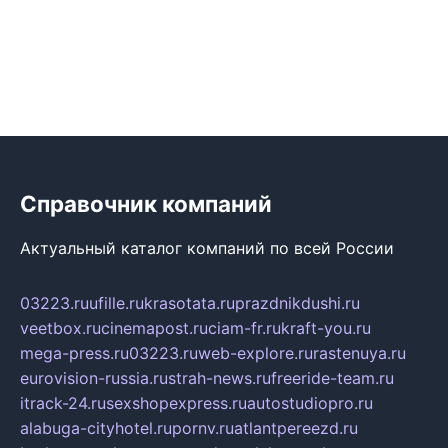
Справочник компаний
Актуальный каталог компаний по всей России
03223.ru
ufille.ru
krasotata.ru
prazdnikdushi.ru
veetbox.ru
cinemapost.ru
ciam-fr.ru
kraft-you.ru
mega-press.ru
03223.ru
web-explore.ru
rastenuya.ru
eurovision-russia.ru
strah-news.ru
freeride-team.ru
itrack-24.ru
sexshopexpress.ru
autostudiopro.ru
alabuga-cityhotel.ru
pornv.ru
atlantpereezd.ru