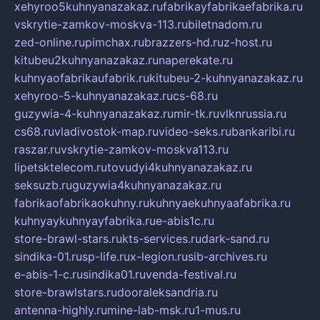
xehyroo5kuhnyanazakaz.ru
fabrikayfabrikaefabrika.ru
vskrytie-zamkov-moskva-113.ru
biletnadom.ru
zed-online.ru
pimchax.ru
brazzers-hd.ru
z-host.ru
kitubeu2kuhnyanazakaz.ru
naperekate.ru
kuhnyaofabrikaufabrik.ru
kitubeu-2-kuhnyanazakaz.ru
xehyroo-5-kuhnyanazakaz.ru
cs-68.ru
guzywia-4-kuhnyanazakaz.ru
mir-tk.ru
vlknrussia.ru
cs68.ru
vladivostok-map.ru
video-seks.ru
bankaribi.ru
raszar.ru
vskrytie-zamkov-moskva113.ru
lipetsktelecom.ru
tovudyi4kuhnyanazakaz.ru
seksuzb.ru
guzywia4kuhnyanazakaz.ru
fabrikaofabrikaokuhny.ru
kuhnyaekuhnyaafabrika.ru
kuhnyaykuhnyayfabrika.ru
e-abis1c.ru
store-brawl-stars.ru
kts-services.ru
dark-sand.ru
sindika-01.ru
sp-life.ru
x-legion.ru
sib-archives.ru
e-abis-1-c.ru
sindika01.ru
venda-festival.ru
store-brawlstars.ru
dooraleksandria.ru
antenna-highly.ru
mine-lab-msk.ru
1-mus.ru