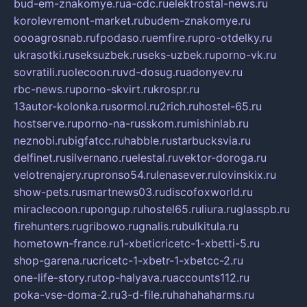
bud-em-znakomye.ru
a-cdc.ru
elektrostal-news.ru
korolevremont-market.ru
budem-znakomye.ru
oooagrosnab.ru
fpodaso.ru
emfire.ru
pro-otdelky.ru
ukrasotki.ru
seksuzbek.ru
seks-uzbek.ru
porno-vk.ru
sovratili.ru
olecoon.ru
vd-dosug.ru
adonyev.ru
rbc-news.ru
porno-skvirt.ru
krospr.ru
13autor-kolonka.ru
sormol.ru
2rich.ru
hostel-65.ru
hostserve.ru
porno-na-russkom.ru
mishinlab.ru
neznobi.ru
bigfatcc.ru
habble.ru
starbucksvia.ru
delfinet.ru
silvernano.ru
elestal.ru
vektor-doroga.ru
velotrenajery.ru
pronso54.ru
lenasever.ru
lovinskix.ru
show-pets.ru
smartnews03.ru
discofoxworld.ru
miraclecoon.ru
pongup.ru
hostel65.ru
liura.ru
glasspb.ru
firehunters.ru
gribowo.ru
gnalis.ru
bulkitula.ru
hometown-france.ru
1-xbeticricetc-1-xbetti-5.ru
shop-garena.ru
cricetc-1-xbetr-1-xbetcc-2.ru
one-life-story.ru
top-halyava.ru
accounts112.ru
poka-vse-doma-2.ru
3-d-file.ru
hahahaharms.ru