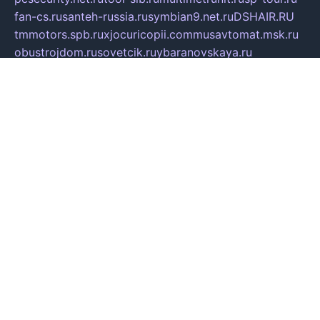
fan-cs.ru
santeh-russia.ru
symbian9.net.ru
DSHAIR.RU
tmmotors.spb.ru
xjocuricopii.com
musavtomat.msk.ru
obustrojdom.ru
sovetcik.ru
ybaranovskaya.ru
ppknews.ru
cult-alshei.ru
JAPANRUSSIA.RU
proekciyamebel.ru
imper-finans.ru
rim.org.ru
glamourai.ru
brassminus.ru
zabor-pro.ru
ftn.pp.ru
dorogoe58.ru
laimengpacker.ru
kuzova-zapchasti.ru
sageerp.ru
taxodrom.ru
dsrazvitie.ru
hardcity.net.ru
ratinghomegames.ru
topservice25.ru
gubernyan.ru
gtglasslined.ru
ii4.ru
tssport.spb.ru
andorra24.com
blackwallstreet.ru
oboimos.ru
optim-doors.com.ru
ikuch.ru
nycr.org.ru
npa21.ru
vremya-ch.spb.ru
desert000.ru
ivtorgi.ru
ifiori.ru
catalog-statei.ru
dcv.org.ru
spetsmaster174.ru
ipkameryhiseeu.ru
dum26.ru
ruspol.spb.ru
fr-opendp.ru
kam-solnyshko.ru
cheyenne-arapaho.ru
sevzapmetal.spb.ru
ted-lapidus.spb.ru
parasite-eliminator.ru