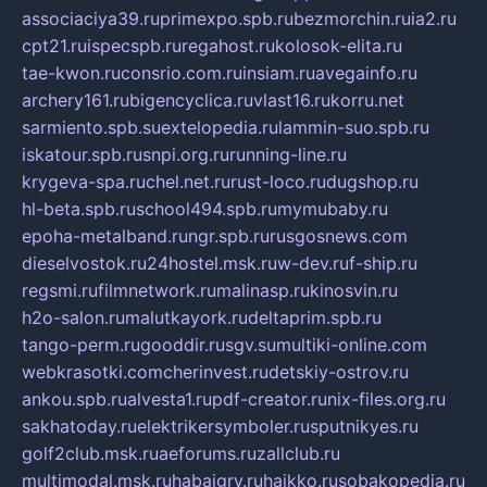
associaciya39.ru
primexpo.spb.ru
bezmorchin.ru
ia2.ru
cpt21.ru
ispecspb.ru
regahost.ru
kolosok-elita.ru
tae-kwon.ru
consrio.com.ru
insiam.ru
avegainfo.ru
archery161.ru
bigencyclica.ru
vlast16.ru
korru.net
sarmiento.spb.su
extelopedia.ru
lammin-suo.spb.ru
iskatour.spb.ru
snpi.org.ru
running-line.ru
krygeva-spa.ru
chel.net.ru
rust-loco.ru
dugshop.ru
hl-beta.spb.ru
school494.spb.ru
mymubaby.ru
epoha-metalband.ru
ngr.spb.ru
rusgosnews.com
dieselvostok.ru
24hostel.msk.ru
w-dev.ru
f-ship.ru
regsmi.ru
filmnetwork.ru
malinasp.ru
kinosvin.ru
h2o-salon.ru
malutkayork.ru
deltaprim.spb.ru
tango-perm.ru
gooddir.ru
sgv.su
multiki-online.com
webkrasotki.com
cherinvest.ru
detskiy-ostrov.ru
ankou.spb.ru
alvesta1.ru
pdf-creator.ru
nix-files.org.ru
sakhatoday.ru
elektrikersymboler.ru
sputnikyes.ru
golf2club.msk.ru
aeforums.ru
zallclub.ru
multimodal.msk.ru
habaigry.ru
haikko.ru
sobakopedia.ru