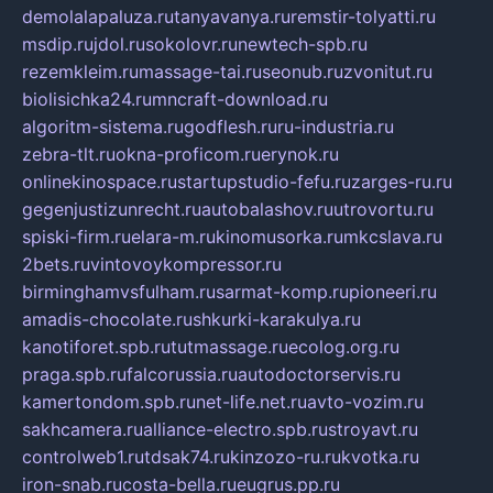
demolalapaluza.ru
tanyavanya.ru
remstir-tolyatti.ru
msdip.ru
jdol.ru
sokolovr.ru
newtech-spb.ru
rezemkleim.ru
massage-tai.ru
seonub.ru
zvonitut.ru
biolisichka24.ru
mncraft-download.ru
algoritm-sistema.ru
godflesh.ru
ru-industria.ru
zebra-tlt.ru
okna-proficom.ru
erynok.ru
onlinekinospace.ru
startupstudio-fefu.ru
zarges-ru.ru
gegenjustizunrecht.ru
autobalashov.ru
utrovortu.ru
spiski-firm.ru
elara-m.ru
kinomusorka.ru
mkcslava.ru
2bets.ru
vintovoykompressor.ru
birminghamvsfulham.ru
sarmat-komp.ru
pioneeri.ru
amadis-chocolate.ru
shkurki-karakulya.ru
kanotiforet.spb.ru
tutmassage.ru
ecolog.org.ru
praga.spb.ru
falcorussia.ru
autodoctorservis.ru
kamertondom.spb.ru
net-life.net.ru
avto-vozim.ru
sakhcamera.ru
alliance-electro.spb.ru
stroyavt.ru
controlweb1.ru
tdsak74.ru
kinzozo-ru.ru
kvotka.ru
iron-snab.ru
costa-bella.ru
eugrus.pp.ru