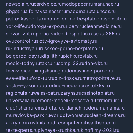
newsplain.ru
cardvoice.ru
modopaper.ru
manunae.ru
gbget.ru
alfeihavsalnassr.ru
madoma.ru
tajuncos.ru
petrovkasports.ru
porno-online-besplatno.ru
splclub.ru
york-life.ru
doroga-expo.ru
ribery.ru
cleanmedicine.ru
slovar-ivrit.ru
porno-video-besplatno.ru
seks-365.ru
ovucontrol.ru
sloty-igrovyye-avtomaty.ru
ru-industriya.ru
russkoe-porno-besplatno.ru
belgorod-day.ru
digilith.ru
pichkurovlab.ru
medic-today.ru
taksu.ru
comp123.ru
don-ykt.ru
teensvoice.ru
imgsharing.ru
domashnee-porno.ru
eva-elfie.ru
foto-tur.ru
biz-doska.ru
metropoltravel.ru
veslo-i-yakor.ru
borodino-media.ru
rostotsky.ru
regionufa.ru
weiss-bet.ru
zaryna.ru
casinotablet.ru
universalia.ru
remont-mebeli-moscow.ru
termomur.ru
clubfisher.ru
remstirufa.ru
erdamchi.ru
doramamama.ru
muraviovka-park.ru
worldofwoman.ru
clean-dreams.ru
arkrym.ru
kristinita.ru
dircomputer.ru
healthenter.ru
textexperts.ru
pivnaya-kruzhka.ru
kinofilmy-2021.ru