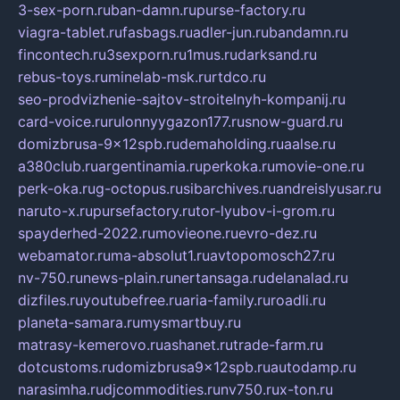
3-sex-porn.ru
ban-damn.ru
purse-factory.ru
viagra-tablet.ru
fasbags.ru
adler-jun.ru
bandamn.ru
fincontech.ru
3sexporn.ru
1mus.ru
darksand.ru
rebus-toys.ru
minelab-msk.ru
rtdco.ru
seo-prodvizhenie-sajtov-stroitelnyh-kompanij.ru
card-voice.ru
rulonnyygazon177.ru
snow-guard.ru
domizbrusa-9x12spb.ru
demaholding.ru
aalse.ru
a380club.ru
argentinamia.ru
perkoka.ru
movie-one.ru
perk-oka.ru
g-octopus.ru
sibarchives.ru
andreislyusar.ru
naruto-x.ru
pursefactory.ru
tor-lyubov-i-grom.ru
spayderhed-2022.ru
movieone.ru
evro-dez.ru
webamator.ru
ma-absolut1.ru
avtopomosch27.ru
nv-750.ru
news-plain.ru
nertansaga.ru
delanalad.ru
dizfiles.ru
youtubefree.ru
aria-family.ru
roadli.ru
planeta-samara.ru
mysmartbuy.ru
matrasy-kemerovo.ru
ashanet.ru
trade-farm.ru
dotcustoms.ru
domizbrusa9x12spb.ru
autodamp.ru
narasimha.ru
djcommodities.ru
nv750.ru
x-ton.ru