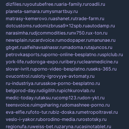
dizfiles.ru
youtubefree.ru
aria-family.ru
roadli.ru
planeta-samara.ru
mysmartbuy.ru
matrasy-kemerovo.ru
ashanet.ru
trade-farm.ru
dotcustoms.ru
domizbrusa9x12spb.ru
autodamp.ru
narasimha.ru
djcommodities.ru
nv750.ru
x-ton.ru
newsplain.ru
cardvoice.ru
modopaper.ru
manunae.ru
gbget.ru
alfeihavsalnassr.ru
madoma.ru
tajuncos.ru
petrovkasports.ru
porno-online-besplatno.ru
splclub.ru
york-life.ru
doroga-expo.ru
ribery.ru
cleanmedicine.ru
slovar-ivrit.ru
porno-video-besplatno.ru
seks-365.ru
ovucontrol.ru
sloty-igrovyye-avtomaty.ru
ru-industriya.ru
russkoe-porno-besplatno.ru
belgorod-day.ru
digilith.ru
pichkurovlab.ru
medic-today.ru
taksu.ru
comp123.ru
don-ykt.ru
teensvoice.ru
imgsharing.ru
domashnee-porno.ru
eva-elfie.ru
foto-tur.ru
biz-doska.ru
metropoltravel.ru
veslo-i-yakor.ru
borodino-media.ru
rostotsky.ru
regionufa.ru
weiss-bet.ru
zaryna.ru
casinotablet.ru