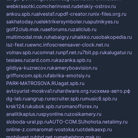
webkrasotki.com
cherinvest.ru
detskiy-ostrov.ru
ankou.spb.ru
alvesta1.ru
pdf-creator.ru
nix-files.org.ru
sakhatoday.ru
elektrikersymboler.ru
sputnikyes.ru
golf2club.msk.ru
aeforums.ru
zallclub.ru
multimodal.msk.ru
habaigry.ru
haikko.ru
sobakopedia.ru
isz-fest.ru
ewnc.info
screensaver-clock.net.ru
volnav.spb.ru
comnat.ru
npf.net.ru
7bit.pp.ru
kalugatur.ru
tesiaes.ru
card.com.ru
kazanka.spb.ru
gildiya-kuznecov.ru
kameryboavision.ru
griffoncom.spb.ru
fabrika-emotsiy.ru
PARK-MATROSOVA.RU
agat.spb.ru
avtoyurist-moskva1.ru
hardware.org.ru
схема-авто.рф
dg-lab.ru
angrup.ru
recruiter.spb.ru
music8.spb.ru
krsk124.ru
kubok.spb.ru
romanofforex.ru
analitikaplus.ru
spyonline.ru
zosikamery.ru
sloboda-ural.pp.ru
AUTO-COM.SU
hohota.net
alimy.ru
online-z.com
aromat-vostoka.ru
otdelkaexp.ru
mobilvest.ru
bbd.net.ru
mebelshop.msk.ru