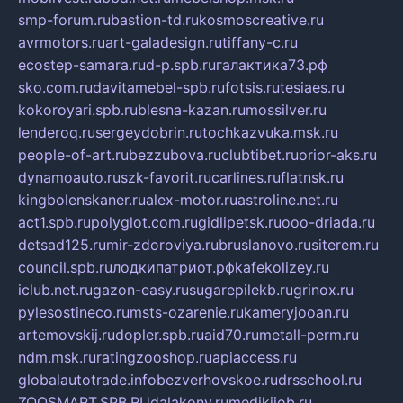
smp-forum.ru
bastion-td.ru
kosmoscreative.ru
avrmotors.ru
art-galadesign.ru
tiffany-c.ru
ecostep-samara.ru
d-p.spb.ru
галактика73.рф
sko.com.ru
davitamebel-spb.ru
fotsis.ru
tesiaes.ru
kokoroyari.spb.ru
blesna-kazan.ru
mossilver.ru
lenderoq.ru
sergeydobrin.ru
tochkazvuka.msk.ru
people-of-art.ru
bezzubova.ru
clubtibet.ru
orior-aks.ru
dynamoauto.ru
szk-favorit.ru
carlines.ru
flatnsk.ru
kingbolenskaner.ru
alex-motor.ru
astroline.net.ru
act1.spb.ru
polyglot.com.ru
gidlipetsk.ru
ooo-driada.ru
detsad125.ru
mir-zdoroviya.ru
bruslanovo.ru
siterem.ru
council.spb.ru
лодкипатриот.рф
kafekolizey.ru
iclub.net.ru
gazon-easy.ru
sugarepilekb.ru
grinox.ru
pylesostineco.ru
msts-ozarenie.ru
kameryjooan.ru
artemovskij.ru
dopler.spb.ru
aid70.ru
metall-perm.ru
ndm.msk.ru
ratingzooshop.ru
apiaccess.ru
globalautotrade.info
bezverhovskoe.ru
drsschool.ru
ZOOSMART.SPB.RU
dalakony.ru
medikijob.ru