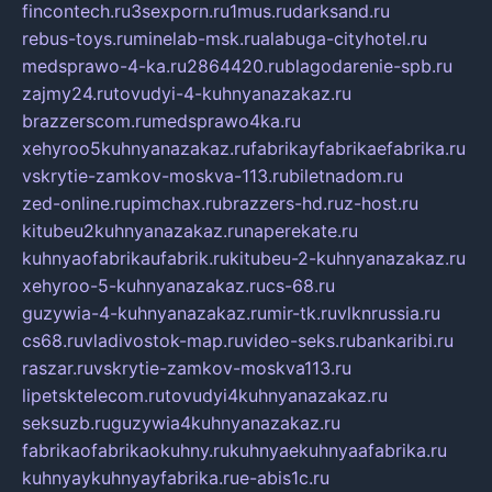
fincontech.ru
3sexporn.ru
1mus.ru
darksand.ru
rebus-toys.ru
minelab-msk.ru
alabuga-cityhotel.ru
medsprawo-4-ka.ru
2864420.ru
blagodarenie-spb.ru
zajmy24.ru
tovudyi-4-kuhnyanazakaz.ru
brazzerscom.ru
medsprawo4ka.ru
xehyroo5kuhnyanazakaz.ru
fabrikayfabrikaefabrika.ru
vskrytie-zamkov-moskva-113.ru
biletnadom.ru
zed-online.ru
pimchax.ru
brazzers-hd.ru
z-host.ru
kitubeu2kuhnyanazakaz.ru
naperekate.ru
kuhnyaofabrikaufabrik.ru
kitubeu-2-kuhnyanazakaz.ru
xehyroo-5-kuhnyanazakaz.ru
cs-68.ru
guzywia-4-kuhnyanazakaz.ru
mir-tk.ru
vlknrussia.ru
cs68.ru
vladivostok-map.ru
video-seks.ru
bankaribi.ru
raszar.ru
vskrytie-zamkov-moskva113.ru
lipetsktelecom.ru
tovudyi4kuhnyanazakaz.ru
seksuzb.ru
guzywia4kuhnyanazakaz.ru
fabrikaofabrikaokuhny.ru
kuhnyaekuhnyaafabrika.ru
kuhnyaykuhnyayfabrika.ru
e-abis1c.ru