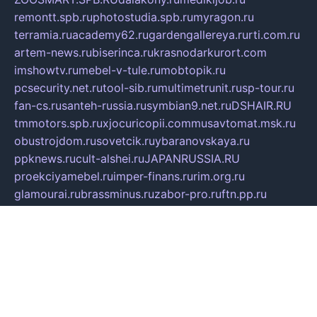
remontt.spb.ru
photostudia.spb.ru
myragon.ru
terramia.ru
academy62.ru
gardengallereya.ru
rti.com.ru
artem-news.ru
biserinca.ru
krasnodarkurort.com
imshowtv.ru
mebel-v-tule.ru
mobtopik.ru
pcsecurity.net.ru
tool-sib.ru
multimetrunit.ru
sp-tour.ru
fan-cs.ru
santeh-russia.ru
symbian9.net.ru
DSHAIR.RU
tmmotors.spb.ru
xjocuricopii.com
musavtomat.msk.ru
obustrojdom.ru
sovetcik.ru
ybaranovskaya.ru
ppknews.ru
cult-alshei.ru
JAPANRUSSIA.RU
proekciyamebel.ru
imper-finans.ru
rim.org.ru
glamourai.ru
brassminus.ru
zabor-pro.ru
ftn.pp.ru
dorogoe58.ru
laimengpacker.ru
kuzova-zapchasti.ru
sageerp.ru
taxodrom.ru
dsrazvitie.ru
hardcity.net.ru
ratinghomegames.ru
topservice25.ru
gubernyan.ru
gtglasslined.ru
ii4.ru
tssport.spb.ru
andorra24.com
blackwallstreet.ru
oboimos.ru
optim-doors.com.ru
ikuch.ru
nycr.org.ru
npa21.ru
vremya-ch.spb.ru