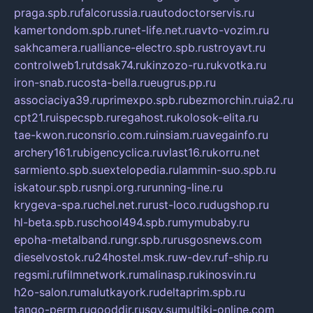
praga.spb.ru
falcorussia.ru
autodoctorservis.ru
kamertondom.spb.ru
net-life.net.ru
avto-vozim.ru
sakhcamera.ru
alliance-electro.spb.ru
stroyavt.ru
controlweb1.ru
tdsak74.ru
kinzozo-ru.ru
kvotka.ru
iron-snab.ru
costa-bella.ru
eugrus.pp.ru
associaciya39.ru
primexpo.spb.ru
bezmorchin.ru
ia2.ru
cpt21.ru
ispecspb.ru
regahost.ru
kolosok-elita.ru
tae-kwon.ru
consrio.com.ru
insiam.ru
avegainfo.ru
archery161.ru
bigencyclica.ru
vlast16.ru
korru.net
sarmiento.spb.su
extelopedia.ru
lammin-suo.spb.ru
iskatour.spb.ru
snpi.org.ru
running-line.ru
krygeva-spa.ru
chel.net.ru
rust-loco.ru
dugshop.ru
hl-beta.spb.ru
school494.spb.ru
mymubaby.ru
epoha-metalband.ru
ngr.spb.ru
rusgosnews.com
dieselvostok.ru
24hostel.msk.ru
w-dev.ru
f-ship.ru
regsmi.ru
filmnetwork.ru
malinasp.ru
kinosvin.ru
h2o-salon.ru
malutkayork.ru
deltaprim.spb.ru
tango-perm.ru
gooddir.ru
sgv.su
multiki-online.com