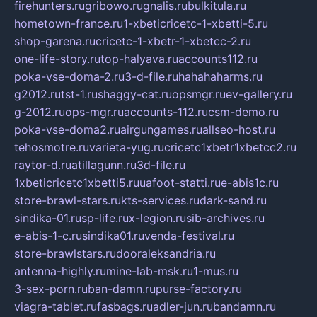
firehunters.ru
gribowo.ru
gnalis.ru
bulkitula.ru
hometown-france.ru
1-xbeticricetc-1-xbetti-5.ru
shop-garena.ru
cricetc-1-xbetr-1-xbetcc-2.ru
one-life-story.ru
top-halyava.ru
accounts112.ru
poka-vse-doma-2.ru
3-d-file.ru
hahahaharms.ru
g2012.ru
tst-1.ru
shaggy-cat.ru
opsmgr.ru
ev-gallery.ru
g-2012.ru
ops-mgr.ru
accounts-112.ru
csm-demo.ru
poka-vse-doma2.ru
airgungames.ru
allseo-host.ru
tehosmotre.ru
varieta-yug.ru
cricetc1xbetr1xbetcc2.ru
raytor-d.ru
atillagunn.ru
3d-file.ru
1xbeticricetc1xbetti5.ru
uafoot-statti.ru
e-abis1c.ru
store-brawl-stars.ru
kts-services.ru
dark-sand.ru
sindika-01.ru
sp-life.ru
x-legion.ru
sib-archives.ru
e-abis-1-c.ru
sindika01.ru
venda-festival.ru
store-brawlstars.ru
dooraleksandria.ru
antenna-highly.ru
mine-lab-msk.ru
1-mus.ru
3-sex-porn.ru
ban-damn.ru
purse-factory.ru
viagra-tablet.ru
fasbags.ru
adler-jun.ru
bandamn.ru