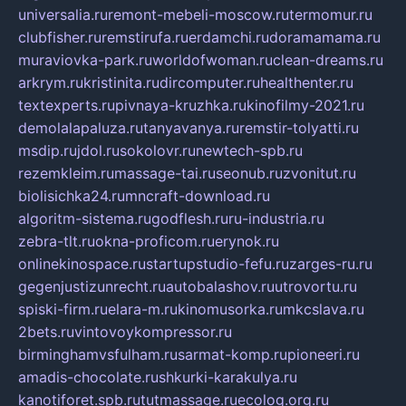
universalia.ru
remont-mebeli-moscow.ru
termomur.ru
clubfisher.ru
remstirufa.ru
erdamchi.ru
doramamama.ru
muraviovka-park.ru
worldofwoman.ru
clean-dreams.ru
arkrym.ru
kristinita.ru
dircomputer.ru
healthenter.ru
textexperts.ru
pivnaya-kruzhka.ru
kinofilmy-2021.ru
demolalapaluza.ru
tanyavanya.ru
remstir-tolyatti.ru
msdip.ru
jdol.ru
sokolovr.ru
newtech-spb.ru
rezemkleim.ru
massage-tai.ru
seonub.ru
zvonitut.ru
biolisichka24.ru
mncraft-download.ru
algoritm-sistema.ru
godflesh.ru
ru-industria.ru
zebra-tlt.ru
okna-proficom.ru
erynok.ru
onlinekinospace.ru
startupstudio-fefu.ru
zarges-ru.ru
gegenjustizunrecht.ru
autobalashov.ru
utrovortu.ru
spiski-firm.ru
elara-m.ru
kinomusorka.ru
mkcslava.ru
2bets.ru
vintovoykompressor.ru
birminghamvsfulham.ru
sarmat-komp.ru
pioneeri.ru
amadis-chocolate.ru
shkurki-karakulya.ru
kanotiforet.spb.ru
tutmassage.ru
ecolog.org.ru