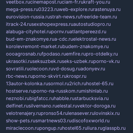
veetbox.ru
cinemapost.ru
ciam-fr.ru
kraft-you.ru
mega-press.ru
03223.ru
web-explore.ru
rastenuya.ru
eurovision-russia.ru
strah-news.ru
freeride-team.ru
itrack-24.ru
sexshopexpress.ru
autostudiopro.ru
alabuga-cityhotel.ru
pornv.ru
atlantpereezd.ru
bud-em-znakomye.ru
a-cdc.ru
elektrostal-news.ru
korolevremont-market.ru
budem-znakomye.ru
oooagrosnab.ru
fpodaso.ru
emfire.ru
pro-otdelky.ru
ukrasotki.ru
seksuzbek.ru
seks-uzbek.ru
porno-vk.ru
sovratili.ru
olecoon.ru
vd-dosug.ru
adonyev.ru
rbc-news.ru
porno-skvirt.ru
krospr.ru
13autor-kolonka.ru
sormol.ru
2rich.ru
hostel-65.ru
hostserve.ru
porno-na-russkom.ru
mishinlab.ru
neznobi.ru
bigfatcc.ru
habble.ru
starbucksvia.ru
delfinet.ru
silvernano.ru
elestal.ru
vektor-doroga.ru
velotrenajery.ru
pronso54.ru
lenasever.ru
lovinskix.ru
show-pets.ru
smartnews03.ru
discofoxworld.ru
miraclecoon.ru
pongup.ru
hostel65.ru
liura.ru
glasspb.ru