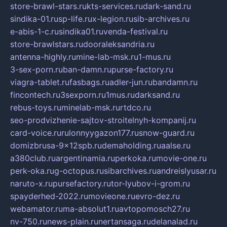
store-brawl-stars.ru
kts-services.ru
dark-sand.ru
sindika-01.ru
sp-life.ru
x-legion.ru
sib-archives.ru
e-abis-1-c.ru
sindika01.ru
venda-festival.ru
store-brawlstars.ru
dooraleksandria.ru
antenna-highly.ru
mine-lab-msk.ru
1-mus.ru
3-sex-porn.ru
ban-damn.ru
purse-factory.ru
viagra-tablet.ru
fasbags.ru
adler-jun.ru
bandamn.ru
fincontech.ru
3sexporn.ru
1mus.ru
darksand.ru
rebus-toys.ru
minelab-msk.ru
rtdco.ru
seo-prodvizhenie-sajtov-stroitelnyh-kompanij.ru
card-voice.ru
rulonnyygazon177.ru
snow-guard.ru
domizbrusa-9x12spb.ru
demaholding.ru
aalse.ru
a380club.ru
argentinamia.ru
perkoka.ru
movie-one.ru
perk-oka.ru
g-octopus.ru
sibarchives.ru
andreislyusar.ru
naruto-x.ru
pursefactory.ru
tor-lyubov-i-grom.ru
spayderhed-2022.ru
movieone.ru
evro-dez.ru
webamator.ru
ma-absolut1.ru
avtopomosch27.ru
nv-750.ru
news-plain.ru
nertansaga.ru
delanalad.ru