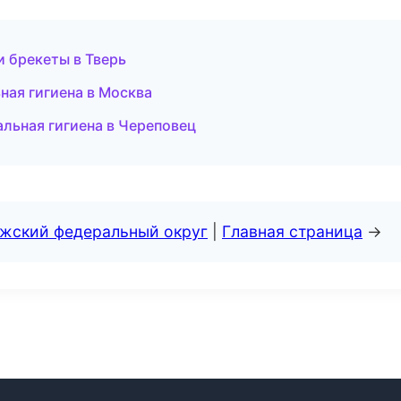
и брекеты в Тверь
ная гигиена в Москва
льная гигиена в Череповец
лжский федеральный округ
|
Главная страница
→