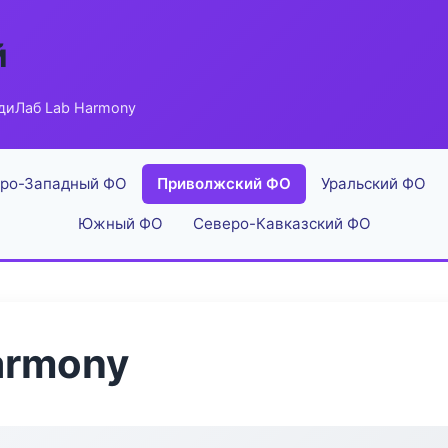
й
диЛаб Lab Harmony
ро-Западный ФО
Приволжский ФО
Уральский ФО
Южный ФО
Северо-Кавказский ФО
armony