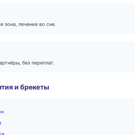
я зона, лечение во сне.
артнёры, без переплат.
тия и брекеты
ок
а
ти