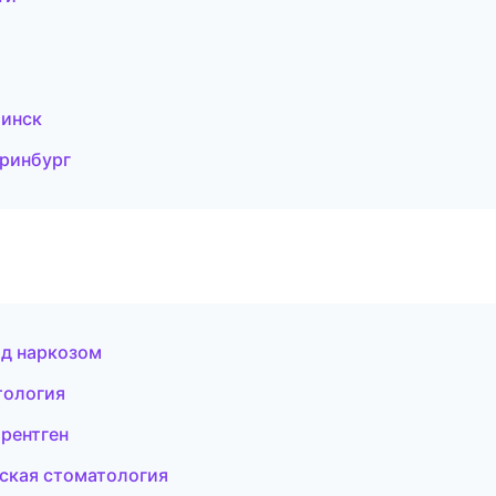
линск
еринбург
од наркозом
тология
 рентген
ская стоматология