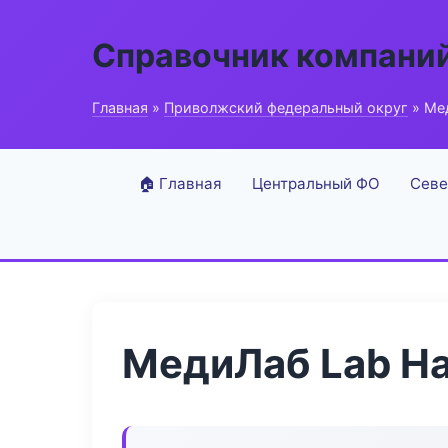
Справочник компани
Главная
»
Приволжский федеральный округ
» Ме
🏠 Главная
Центральный ФО
Севе
МедиЛаб Lab H