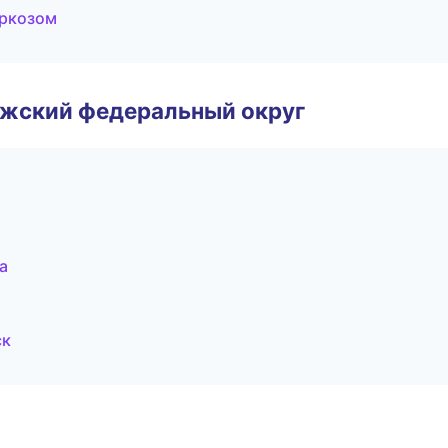
аркозом
лжский федеральный округ
а
ск