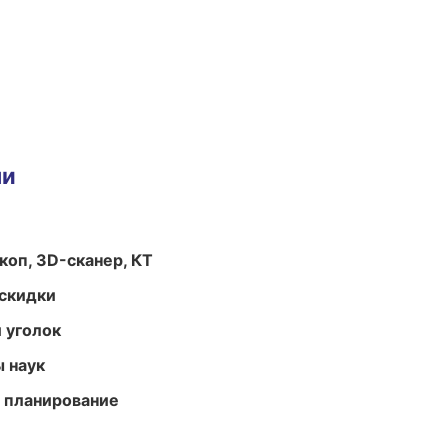
ми
оп, 3D-сканер, КТ
скидки
 уголок
ы наук
 планирование