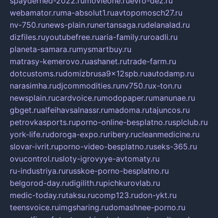
spayderhed-2022.ru
movieone.ru
evro-dez.ru
webamator.ru
ma-absolut1.ru
avtopomosch27.ru
nv-750.ru
news-plain.ru
nertansaga.ru
delanalad.ru
dizfiles.ru
youtubefree.ru
aria-family.ru
roadli.ru
planeta-samara.ru
mysmartbuy.ru
matrasy-kemerovo.ru
ashanet.ru
trade-farm.ru
dotcustoms.ru
domizbrusa9x12spb.ru
autodamp.ru
narasimha.ru
djcommodities.ru
nv750.ru
x-ton.ru
newsplain.ru
cardvoice.ru
modopaper.ru
manunae.ru
gbget.ru
alfeihavsalnassr.ru
madoma.ru
tajuncos.ru
petrovkasports.ru
porno-online-besplatno.ru
splclub.ru
york-life.ru
doroga-expo.ru
ribery.ru
cleanmedicine.ru
slovar-ivrit.ru
porno-video-besplatno.ru
seks-365.ru
ovucontrol.ru
sloty-igrovyye-avtomaty.ru
ru-industriya.ru
russkoe-porno-besplatno.ru
belgorod-day.ru
digilith.ru
pichkurovlab.ru
medic-today.ru
taksu.ru
comp123.ru
don-ykt.ru
teensvoice.ru
imgsharing.ru
domashnee-porno.ru