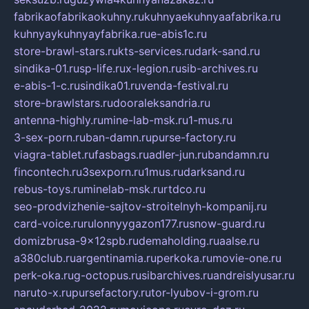
fabrikaofabrikaokuhny.ru
kuhnyaekuhnyaafabrika.ru
kuhnyaykuhnyayfabrika.ru
e-abis1c.ru
store-brawl-stars.ru
kts-services.ru
dark-sand.ru
sindika-01.ru
sp-life.ru
x-legion.ru
sib-archives.ru
e-abis-1-c.ru
sindika01.ru
venda-festival.ru
store-brawlstars.ru
dooraleksandria.ru
antenna-highly.ru
mine-lab-msk.ru
1-mus.ru
3-sex-porn.ru
ban-damn.ru
purse-factory.ru
viagra-tablet.ru
fasbags.ru
adler-jun.ru
bandamn.ru
fincontech.ru
3sexporn.ru
1mus.ru
darksand.ru
rebus-toys.ru
minelab-msk.ru
rtdco.ru
seo-prodvizhenie-sajtov-stroitelnyh-kompanij.ru
card-voice.ru
rulonnyygazon177.ru
snow-guard.ru
domizbrusa-9x12spb.ru
demaholding.ru
aalse.ru
a380club.ru
argentinamia.ru
perkoka.ru
movie-one.ru
perk-oka.ru
g-octopus.ru
sibarchives.ru
andreislyusar.ru
naruto-x.ru
pursefactory.ru
tor-lyubov-i-grom.ru