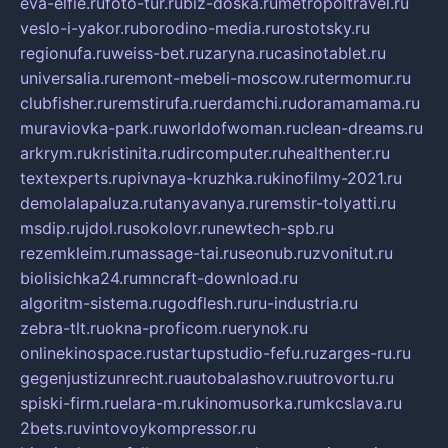
eva-elfie.ru
foto-tur.ru
biz-doska.ru
metropoltravel.ru
veslo-i-yakor.ru
borodino-media.ru
rostotsky.ru
regionufa.ru
weiss-bet.ru
zaryna.ru
casinotablet.ru
universalia.ru
remont-mebeli-moscow.ru
termomur.ru
clubfisher.ru
remstirufa.ru
erdamchi.ru
doramamama.ru
muraviovka-park.ru
worldofwoman.ru
clean-dreams.ru
arkrym.ru
kristinita.ru
dircomputer.ru
healthenter.ru
textexperts.ru
pivnaya-kruzhka.ru
kinofilmy-2021.ru
demolalapaluza.ru
tanyavanya.ru
remstir-tolyatti.ru
msdip.ru
jdol.ru
sokolovr.ru
newtech-spb.ru
rezemkleim.ru
massage-tai.ru
seonub.ru
zvonitut.ru
biolisichka24.ru
mncraft-download.ru
algoritm-sistema.ru
godflesh.ru
ru-industria.ru
zebra-tlt.ru
okna-proficom.ru
erynok.ru
onlinekinospace.ru
startupstudio-fefu.ru
zarges-ru.ru
gegenjustizunrecht.ru
autobalashov.ru
utrovortu.ru
spiski-firm.ru
elara-m.ru
kinomusorka.ru
mkcslava.ru
2bets.ru
vintovoykompressor.ru