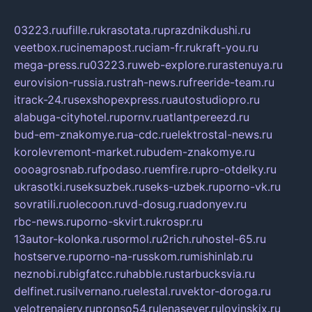
03223.ru
ufille.ru
krasotata.ru
prazdnikdushi.ru
veetbox.ru
cinemapost.ru
ciam-fr.ru
kraft-you.ru
mega-press.ru
03223.ru
web-explore.ru
rastenuya.ru
eurovision-russia.ru
strah-news.ru
freeride-team.ru
itrack-24.ru
sexshopexpress.ru
autostudiopro.ru
alabuga-cityhotel.ru
pornv.ru
atlantpereezd.ru
bud-em-znakomye.ru
a-cdc.ru
elektrostal-news.ru
korolevremont-market.ru
budem-znakomye.ru
oooagrosnab.ru
fpodaso.ru
emfire.ru
pro-otdelky.ru
ukrasotki.ru
seksuzbek.ru
seks-uzbek.ru
porno-vk.ru
sovratili.ru
olecoon.ru
vd-dosug.ru
adonyev.ru
rbc-news.ru
porno-skvirt.ru
krospr.ru
13autor-kolonka.ru
sormol.ru
2rich.ru
hostel-65.ru
hostserve.ru
porno-na-russkom.ru
mishinlab.ru
neznobi.ru
bigfatcc.ru
habble.ru
starbucksvia.ru
delfinet.ru
silvernano.ru
elestal.ru
vektor-doroga.ru
velotrenajery.ru
pronso54.ru
lenasever.ru
lovinskix.ru