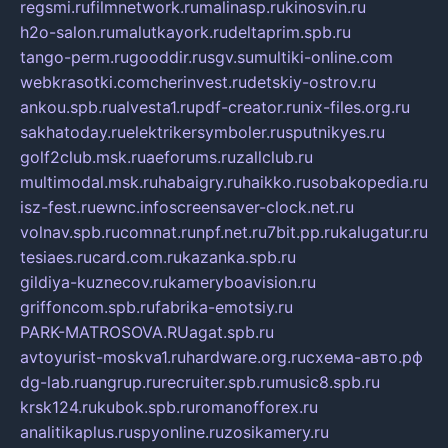
regsmi.ru
filmnetwork.ru
malinasp.ru
kinosvin.ru
h2o-salon.ru
malutkayork.ru
deltaprim.spb.ru
tango-perm.ru
gooddir.ru
sgv.su
multiki-online.com
webkrasotki.com
cherinvest.ru
detskiy-ostrov.ru
ankou.spb.ru
alvesta1.ru
pdf-creator.ru
nix-files.org.ru
sakhatoday.ru
elektrikersymboler.ru
sputnikyes.ru
golf2club.msk.ru
aeforums.ru
zallclub.ru
multimodal.msk.ru
habaigry.ru
haikko.ru
sobakopedia.ru
isz-fest.ru
ewnc.info
screensaver-clock.net.ru
volnav.spb.ru
comnat.ru
npf.net.ru
7bit.pp.ru
kalugatur.ru
tesiaes.ru
card.com.ru
kazanka.spb.ru
gildiya-kuznecov.ru
kameryboavision.ru
griffoncom.spb.ru
fabrika-emotsiy.ru
PARK-MATROSOVA.RU
agat.spb.ru
avtoyurist-moskva1.ru
hardware.org.ru
схема-авто.рф
dg-lab.ru
angrup.ru
recruiter.spb.ru
music8.spb.ru
krsk124.ru
kubok.spb.ru
romanofforex.ru
analitikaplus.ru
spyonline.ru
zosikamery.ru