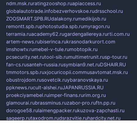
ndm.msk.ru
ratingzooshop.ru
apiaccess.ru
globalautotrade.info
bezverhovskoe.ru
drsschool.ru
ZOOSMART.SPB.RU
dalakony.ru
medikijob.ru
remontt.spb.ru
photostudia.spb.ru
myragon.ru
terramia.ru
academy62.ru
gardengallereya.ru
rti.com.ru
artem-news.ru
biserinca.ru
krasnodarkurort.com
imshowtv.ru
mebel-v-tule.ru
mobtopik.ru
pcsecurity.net.ru
tool-sib.ru
multimetrunit.ru
sp-tour.ru
fan-cs.ru
santeh-russia.ru
symbian9.net.ru
DSHAIR.RU
tmmotors.spb.ru
xjocuricopii.com
musavtomat.msk.ru
obustrojdom.ru
sovetcik.ru
ybaranovskaya.ru
ppknews.ru
cult-alshei.ru
JAPANRUSSIA.RU
proekciyamebel.ru
imper-finans.ru
rim.org.ru
glamourai.ru
brassminus.ru
zabor-pro.ru
ftn.pp.ru
dorogoe58.ru
laimengpacker.ru
kuzova-zapchasti.ru
sageerp.ru
taxodrom.ru
dsrazvitie.ru
hardcity.net.ru
ratinghomegames.ru
topservice25.ru
gubernyan.ru
gtglasslined.ru
ii4.ru
tssport.spb.ru
andorra24.com