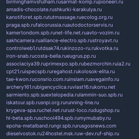
birminghamvsfulham.ru
sarmat-komp.ru
pioneeri.ru
amadis-chocolate.ru
shkurki-karakulya.ru
kanotiforet.spb.ru
tutmassage.ru
ecolog.org.ru
praga.spb.ru
falcorussia.ru
autodoctorservis.ru
kamertondom.spb.ru
net-life.net.ru
avto-vozim.ru
sakhcamera.ru
alliance-electro.spb.ru
stroyavt.ru
controlweb1.ru
tdsak74.ru
kinzozo-ru.ru
kvotka.ru
iron-snab.ru
costa-bella.ru
eugrus.pp.ru
associaciya39.ru
primexpo.spb.ru
bezmorchin.ru
ia2.ru
cpt21.ru
ispecspb.ru
regahost.ru
kolosok-elita.ru
tae-kwon.ru
consrio.com.ru
insiam.ru
avegainfo.ru
archery161.ru
bigencyclica.ru
vlast16.ru
korru.net
sarmiento.spb.su
extelopedia.ru
lammin-suo.spb.ru
iskatour.spb.ru
snpi.org.ru
running-line.ru
krygeva-spa.ru
chel.net.ru
rust-loco.ru
dugshop.ru
hl-beta.spb.ru
school494.spb.ru
mymubaby.ru
epoha-metalband.ru
ngr.spb.ru
rusgosnews.com
dieselvostok.ru
24hostel.msk.ru
w-dev.ru
f-ship.ru