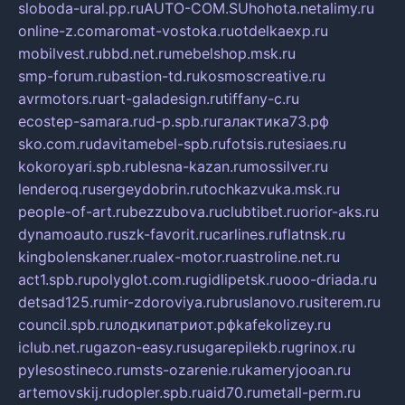
sloboda-ural.pp.ru
AUTO-COM.SU
hohota.net
alimy.ru
online-z.com
aromat-vostoka.ru
otdelkaexp.ru
mobilvest.ru
bbd.net.ru
mebelshop.msk.ru
smp-forum.ru
bastion-td.ru
kosmoscreative.ru
avrmotors.ru
art-galadesign.ru
tiffany-c.ru
ecostep-samara.ru
d-p.spb.ru
галактика73.рф
sko.com.ru
davitamebel-spb.ru
fotsis.ru
tesiaes.ru
kokoroyari.spb.ru
blesna-kazan.ru
mossilver.ru
lenderoq.ru
sergeydobrin.ru
tochkazvuka.msk.ru
people-of-art.ru
bezzubova.ru
clubtibet.ru
orior-aks.ru
dynamoauto.ru
szk-favorit.ru
carlines.ru
flatnsk.ru
kingbolenskaner.ru
alex-motor.ru
astroline.net.ru
act1.spb.ru
polyglot.com.ru
gidlipetsk.ru
ooo-driada.ru
detsad125.ru
mir-zdoroviya.ru
bruslanovo.ru
siterem.ru
council.spb.ru
лодкипатриот.рф
kafekolizey.ru
iclub.net.ru
gazon-easy.ru
sugarepilekb.ru
grinox.ru
pylesostineco.ru
msts-ozarenie.ru
kameryjooan.ru
artemovskij.ru
dopler.spb.ru
aid70.ru
metall-perm.ru