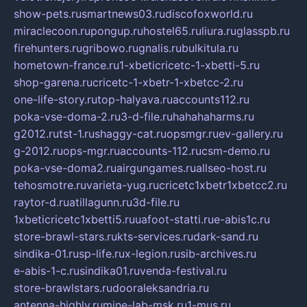
show-pets.ru
smartnews03.ru
discofoxworld.ru
miraclecoon.ru
pongup.ru
hostel65.ru
liura.ru
glasspb.ru
firehunters.ru
gribowo.ru
gnalis.ru
bulkitula.ru
hometown-france.ru
1-xbeticricetc-1-xbetti-5.ru
shop-garena.ru
cricetc-1-xbetr-1-xbetcc-2.ru
one-life-story.ru
top-halyava.ru
accounts112.ru
poka-vse-doma-2.ru
3-d-file.ru
hahahaharms.ru
g2012.ru
tst-1.ru
shaggy-cat.ru
opsmgr.ru
ev-gallery.ru
g-2012.ru
ops-mgr.ru
accounts-112.ru
csm-demo.ru
poka-vse-doma2.ru
airgungames.ru
allseo-host.ru
tehosmotre.ru
varieta-yug.ru
cricetc1xbetr1xbetcc2.ru
raytor-d.ru
atillagunn.ru
3d-file.ru
1xbeticricetc1xbetti5.ru
uafoot-statti.ru
e-abis1c.ru
store-brawl-stars.ru
kts-services.ru
dark-sand.ru
sindika-01.ru
sp-life.ru
x-legion.ru
sib-archives.ru
e-abis-1-c.ru
sindika01.ru
venda-festival.ru
store-brawlstars.ru
dooraleksandria.ru
antenna-highly.ru
mine-lab-msk.ru
1-mus.ru