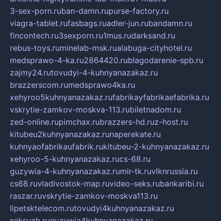
3-sex-porn.ru
ban-damn.ru
purse-factory.ru
viagra-tablet.ru
fasbags.ru
adler-jun.ru
bandamn.ru
fincontech.ru
3sexporn.ru
1mus.ru
darksand.ru
rebus-toys.ru
minelab-msk.ru
alabuga-cityhotel.ru
medsprawo-4-ka.ru
2864420.ru
blagodarenie-spb.ru
zajmy24.ru
tovudyi-4-kuhnyanazakaz.ru
brazzerscom.ru
medsprawo4ka.ru
xehyroo5kuhnyanazakaz.ru
fabrikayfabrikaefabrika.ru
vskrytie-zamkov-moskva-113.ru
biletnadom.ru
zed-online.ru
pimchax.ru
brazzers-hd.ru
z-host.ru
kitubeu2kuhnyanazakaz.ru
naperekate.ru
kuhnyaofabrikaufabrik.ru
kitubeu-2-kuhnyanazakaz.ru
xehyroo-5-kuhnyanazakaz.ru
cs-68.ru
guzywia-4-kuhnyanazakaz.ru
mir-tk.ru
vlknrussia.ru
cs68.ru
vladivostok-map.ru
video-seks.ru
bankaribi.ru
raszar.ru
vskrytie-zamkov-moskva113.ru
lipetsktelecom.ru
tovudyi4kuhnyanazakaz.ru
seksuzb.ru
guzywia4kuhnyanazakaz.ru