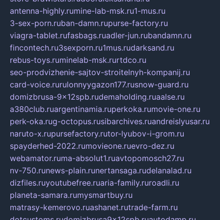
antenna-highly.ru
mine-lab-msk.ru
1-mus.ru
3-sex-porn.ru
ban-damn.ru
purse-factory.ru
viagra-tablet.ru
fasbags.ru
adler-jun.ru
bandamn.ru
fincontech.ru
3sexporn.ru
1mus.ru
darksand.ru
rebus-toys.ru
minelab-msk.ru
rtdco.ru
seo-prodvizhenie-sajtov-stroitelnyh-kompanij.ru
card-voice.ru
rulonnyygazon177.ru
snow-guard.ru
domizbrusa-9x12spb.ru
demaholding.ru
aalse.ru
a380club.ru
argentinamia.ru
perkoka.ru
movie-one.ru
perk-oka.ru
g-octopus.ru
sibarchives.ru
andreislyusar.ru
naruto-x.ru
pursefactory.ru
tor-lyubov-i-grom.ru
spayderhed-2022.ru
movieone.ru
evro-dez.ru
webamator.ru
ma-absolut1.ru
avtopomosch27.ru
nv-750.ru
news-plain.ru
nertansaga.ru
delanalad.ru
dizfiles.ru
youtubefree.ru
aria-family.ru
roadli.ru
planeta-samara.ru
mysmartbuy.ru
matrasy-kemerovo.ru
ashanet.ru
trade-farm.ru
dotcustoms.ru
domizbrusa9x12spb.ru
autodamp.ru