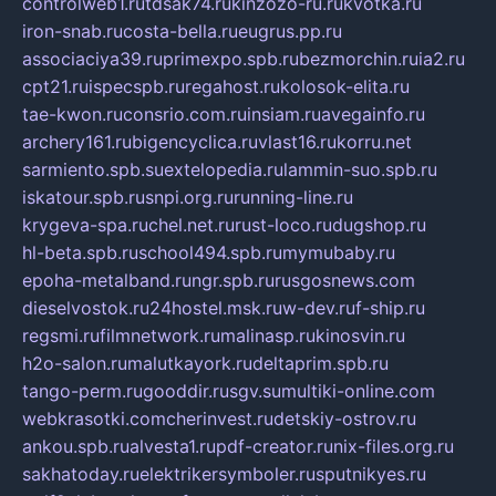
controlweb1.ru
tdsak74.ru
kinzozo-ru.ru
kvotka.ru
iron-snab.ru
costa-bella.ru
eugrus.pp.ru
associaciya39.ru
primexpo.spb.ru
bezmorchin.ru
ia2.ru
cpt21.ru
ispecspb.ru
regahost.ru
kolosok-elita.ru
tae-kwon.ru
consrio.com.ru
insiam.ru
avegainfo.ru
archery161.ru
bigencyclica.ru
vlast16.ru
korru.net
sarmiento.spb.su
extelopedia.ru
lammin-suo.spb.ru
iskatour.spb.ru
snpi.org.ru
running-line.ru
krygeva-spa.ru
chel.net.ru
rust-loco.ru
dugshop.ru
hl-beta.spb.ru
school494.spb.ru
mymubaby.ru
epoha-metalband.ru
ngr.spb.ru
rusgosnews.com
dieselvostok.ru
24hostel.msk.ru
w-dev.ru
f-ship.ru
regsmi.ru
filmnetwork.ru
malinasp.ru
kinosvin.ru
h2o-salon.ru
malutkayork.ru
deltaprim.spb.ru
tango-perm.ru
gooddir.ru
sgv.su
multiki-online.com
webkrasotki.com
cherinvest.ru
detskiy-ostrov.ru
ankou.spb.ru
alvesta1.ru
pdf-creator.ru
nix-files.org.ru
sakhatoday.ru
elektrikersymboler.ru
sputnikyes.ru