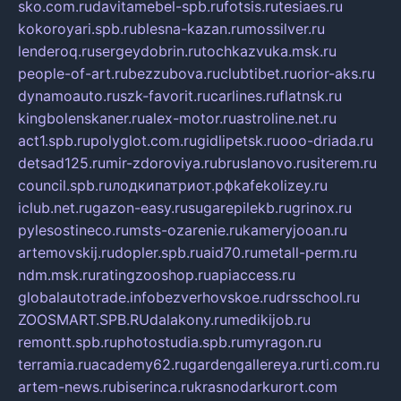
sko.com.ru
davitamebel-spb.ru
fotsis.ru
tesiaes.ru
kokoroyari.spb.ru
blesna-kazan.ru
mossilver.ru
lenderoq.ru
sergeydobrin.ru
tochkazvuka.msk.ru
people-of-art.ru
bezzubova.ru
clubtibet.ru
orior-aks.ru
dynamoauto.ru
szk-favorit.ru
carlines.ru
flatnsk.ru
kingbolenskaner.ru
alex-motor.ru
astroline.net.ru
act1.spb.ru
polyglot.com.ru
gidlipetsk.ru
ooo-driada.ru
detsad125.ru
mir-zdoroviya.ru
bruslanovo.ru
siterem.ru
council.spb.ru
лодкипатриот.рф
kafekolizey.ru
iclub.net.ru
gazon-easy.ru
sugarepilekb.ru
grinox.ru
pylesostineco.ru
msts-ozarenie.ru
kameryjooan.ru
artemovskij.ru
dopler.spb.ru
aid70.ru
metall-perm.ru
ndm.msk.ru
ratingzooshop.ru
apiaccess.ru
globalautotrade.info
bezverhovskoe.ru
drsschool.ru
ZOOSMART.SPB.RU
dalakony.ru
medikijob.ru
remontt.spb.ru
photostudia.spb.ru
myragon.ru
terramia.ru
academy62.ru
gardengallereya.ru
rti.com.ru
artem-news.ru
biserinca.ru
krasnodarkurort.com