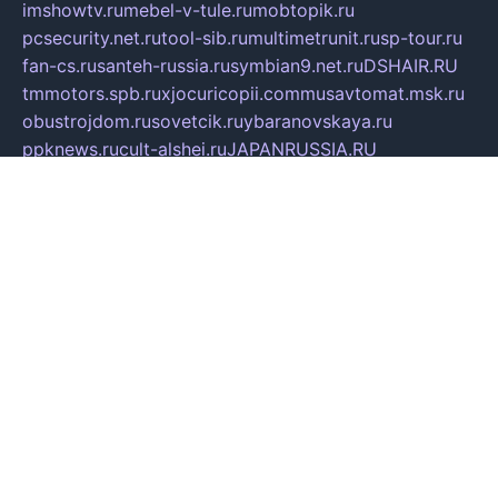
imshowtv.ru
mebel-v-tule.ru
mobtopik.ru
pcsecurity.net.ru
tool-sib.ru
multimetrunit.ru
sp-tour.ru
fan-cs.ru
santeh-russia.ru
symbian9.net.ru
DSHAIR.RU
tmmotors.spb.ru
xjocuricopii.com
musavtomat.msk.ru
obustrojdom.ru
sovetcik.ru
ybaranovskaya.ru
ppknews.ru
cult-alshei.ru
JAPANRUSSIA.RU
proekciyamebel.ru
imper-finans.ru
rim.org.ru
glamourai.ru
brassminus.ru
zabor-pro.ru
ftn.pp.ru
dorogoe58.ru
laimengpacker.ru
kuzova-zapchasti.ru
sageerp.ru
taxodrom.ru
dsrazvitie.ru
hardcity.net.ru
ratinghomegames.ru
topservice25.ru
gubernyan.ru
gtglasslined.ru
ii4.ru
tssport.spb.ru
andorra24.com
blackwallstreet.ru
oboimos.ru
optim-doors.com.ru
ikuch.ru
nycr.org.ru
npa21.ru
vremya-ch.spb.ru
desert000.ru
ivtorgi.ru
ifiori.ru
catalog-statei.ru
dcv.org.ru
spetsmaster174.ru
ipkameryhiseeu.ru
dum26.ru
ruspol.spb.ru
fr-opendp.ru
kam-solnyshko.ru
cheyenne-arapaho.ru
sevzapmetal.spb.ru