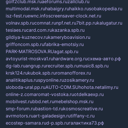
golf2club.msk.ru
aeforums.ru
zallclub.ru
multimodal.msk.ru
habaigry.ru
haikko.ru
sobakopedia.ru
isz-fest.ru
ewnc.info
screensaver-clock.net.ru
volnav.spb.ru
comnat.ru
npf.net.ru
7bit.pp.ru
kalugatur.ru
tesiaes.ru
card.com.ru
kazanka.spb.ru
gildiya-kuznecov.ru
kameryboavision.ru
griffoncom.spb.ru
fabrika-emotsiy.ru
PARK-MATROSOVA.RU
agat.spb.ru
avtoyurist-moskva1.ru
hardware.org.ru
схема-авто.рф
dg-lab.ru
angrup.ru
recruiter.spb.ru
music8.spb.ru
krsk124.ru
kubok.spb.ru
romanofforex.ru
analitikaplus.ru
spyonline.ru
zosikamery.ru
sloboda-ural.pp.ru
AUTO-COM.SU
hohota.net
alimy.ru
online-z.com
aromat-vostoka.ru
otdelkaexp.ru
mobilvest.ru
bbd.net.ru
mebelshop.msk.ru
smp-forum.ru
bastion-td.ru
kosmoscreative.ru
avrmotors.ru
art-galadesign.ru
tiffany-c.ru
ecostep-samara.ru
d-p.spb.ru
галактика73.рф