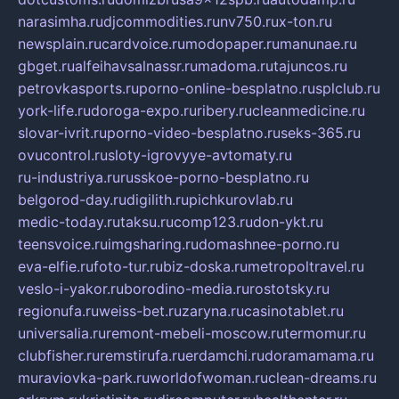
narasimha.ru
djcommodities.ru
nv750.ru
x-ton.ru
newsplain.ru
cardvoice.ru
modopaper.ru
manunae.ru
gbget.ru
alfeihavsalnassr.ru
madoma.ru
tajuncos.ru
petrovkasports.ru
porno-online-besplatno.ru
splclub.ru
york-life.ru
doroga-expo.ru
ribery.ru
cleanmedicine.ru
slovar-ivrit.ru
porno-video-besplatno.ru
seks-365.ru
ovucontrol.ru
sloty-igrovyye-avtomaty.ru
ru-industriya.ru
russkoe-porno-besplatno.ru
belgorod-day.ru
digilith.ru
pichkurovlab.ru
medic-today.ru
taksu.ru
comp123.ru
don-ykt.ru
teensvoice.ru
imgsharing.ru
domashnee-porno.ru
eva-elfie.ru
foto-tur.ru
biz-doska.ru
metropoltravel.ru
veslo-i-yakor.ru
borodino-media.ru
rostotsky.ru
regionufa.ru
weiss-bet.ru
zaryna.ru
casinotablet.ru
universalia.ru
remont-mebeli-moscow.ru
termomur.ru
clubfisher.ru
remstirufa.ru
erdamchi.ru
doramamama.ru
muraviovka-park.ru
worldofwoman.ru
clean-dreams.ru