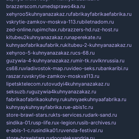
brazzerscom.ru
medsprawo4ka.ru
xehyroo5kuhnyanazakaz.ru
fabrikayfabrikaefabrika.ru
vskrytie-zamkov-moskva-113.ru
biletnadom.ru
zed-online.ru
pimchax.ru
brazzers-hd.ru
z-host.ru
kitubeu2kuhnyanazakaz.ru
naperekate.ru
kuhnyaofabrikaufabrik.ru
kitubeu-2-kuhnyanazakaz.ru
xehyroo-5-kuhnyanazakaz.ru
cs-68.ru
guzywia-4-kuhnyanazakaz.ru
mir-tk.ru
vlknrussia.ru
cs68.ru
vladivostok-map.ru
video-seks.ru
bankaribi.ru
raszar.ru
vskrytie-zamkov-moskva113.ru
lipetsktelecom.ru
tovudyi4kuhnyanazakaz.ru
seksuzb.ru
guzywia4kuhnyanazakaz.ru
fabrikaofabrikaokuhny.ru
kuhnyaekuhnyaafabrika.ru
kuhnyaykuhnyayfabrika.ru
e-abis1c.ru
store-brawl-stars.ru
kts-services.ru
dark-sand.ru
sindika-01.ru
sp-life.ru
x-legion.ru
sib-archives.ru
e-abis-1-c.ru
sindika01.ru
venda-festival.ru
store-brawlstars.ru
dooraleksandria.ru