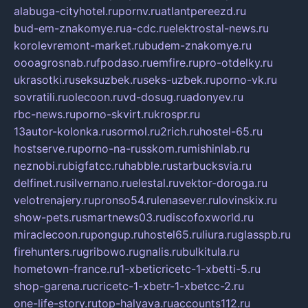
alabuga-cityhotel.ru
pornv.ru
atlantpereezd.ru
bud-em-znakomye.ru
a-cdc.ru
elektrostal-news.ru
korolevremont-market.ru
budem-znakomye.ru
oooagrosnab.ru
fpodaso.ru
emfire.ru
pro-otdelky.ru
ukrasotki.ru
seksuzbek.ru
seks-uzbek.ru
porno-vk.ru
sovratili.ru
olecoon.ru
vd-dosug.ru
adonyev.ru
rbc-news.ru
porno-skvirt.ru
krospr.ru
13autor-kolonka.ru
sormol.ru
2rich.ru
hostel-65.ru
hostserve.ru
porno-na-russkom.ru
mishinlab.ru
neznobi.ru
bigfatcc.ru
habble.ru
starbucksvia.ru
delfinet.ru
silvernano.ru
elestal.ru
vektor-doroga.ru
velotrenajery.ru
pronso54.ru
lenasever.ru
lovinskix.ru
show-pets.ru
smartnews03.ru
discofoxworld.ru
miraclecoon.ru
pongup.ru
hostel65.ru
liura.ru
glasspb.ru
firehunters.ru
gribowo.ru
gnalis.ru
bulkitula.ru
hometown-france.ru
1-xbeticricetc-1-xbetti-5.ru
shop-garena.ru
cricetc-1-xbetr-1-xbetcc-2.ru
one-life-story.ru
top-halyava.ru
accounts112.ru