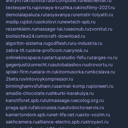
arkrym.ru
kristinita.ru
dircomputer.ru
healthenter.ru
textexperts.ru
pivnaya-kruzhka.ru
kinofilmy-2021.ru
demolalapaluza.ru
tanyavanya.ru
remstir-tolyatti.ru
msdip.ru
jdol.ru
sokolovr.ru
newtech-spb.ru
rezemkleim.ru
massage-tai.ru
seonub.ru
zvonitut.ru
biolisichka24.ru
mncraft-download.ru
algoritm-sistema.ru
godflesh.ru
ru-industria.ru
zebra-tlt.ru
okna-proficom.ru
erynok.ru
onlinekinospace.ru
startupstudio-fefu.ru
zarges-ru.ru
gegenjustizunrecht.ru
autobalashov.ru
utrovortu.ru
spiski-firm.ru
elara-m.ru
kinomusorka.ru
mkcslava.ru
2bets.ru
vintovoykompressor.ru
birminghamvsfulham.ru
sarmat-komp.ru
pioneeri.ru
amadis-chocolate.ru
shkurki-karakulya.ru
kanotiforet.spb.ru
tutmassage.ru
ecolog.org.ru
praga.spb.ru
falcorussia.ru
autodoctorservis.ru
kamertondom.spb.ru
net-life.net.ru
avto-vozim.ru
sakhcamera.ru
alliance-electro.spb.ru
stroyavt.ru