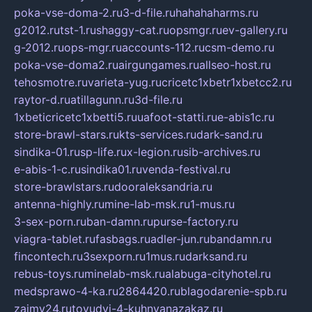
poka-vse-doma-2.ru
3-d-file.ru
hahahaharms.ru
g2012.ru
tst-1.ru
shaggy-cat.ru
opsmgr.ru
ev-gallery.ru
g-2012.ru
ops-mgr.ru
accounts-112.ru
csm-demo.ru
poka-vse-doma2.ru
airgungames.ru
allseo-host.ru
tehosmotre.ru
varieta-yug.ru
cricetc1xbetr1xbetcc2.ru
raytor-d.ru
atillagunn.ru
3d-file.ru
1xbeticricetc1xbetti5.ru
uafoot-statti.ru
e-abis1c.ru
store-brawl-stars.ru
kts-services.ru
dark-sand.ru
sindika-01.ru
sp-life.ru
x-legion.ru
sib-archives.ru
e-abis-1-c.ru
sindika01.ru
venda-festival.ru
store-brawlstars.ru
dooraleksandria.ru
antenna-highly.ru
mine-lab-msk.ru
1-mus.ru
3-sex-porn.ru
ban-damn.ru
purse-factory.ru
viagra-tablet.ru
fasbags.ru
adler-jun.ru
bandamn.ru
fincontech.ru
3sexporn.ru
1mus.ru
darksand.ru
rebus-toys.ru
minelab-msk.ru
alabuga-cityhotel.ru
medsprawo-4-ka.ru
2864420.ru
blagodarenie-spb.ru
zajmy24.ru
tovudyi-4-kuhnyanazakaz.ru