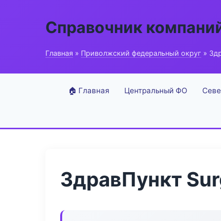
Справочник компани
Главная
»
Приволжский федеральный округ
» Здр
🏠 Главная
Центральный ФО
Севе
ЗдравПункт Surg