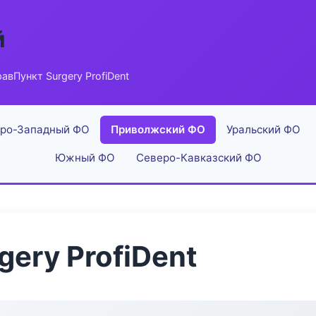
й
авПункт Surgery ProfiDent
ро-Западный ФО
Приволжский ФО
Уральский ФО
Южный ФО
Северо-Кавказский ФО
ery ProfiDent