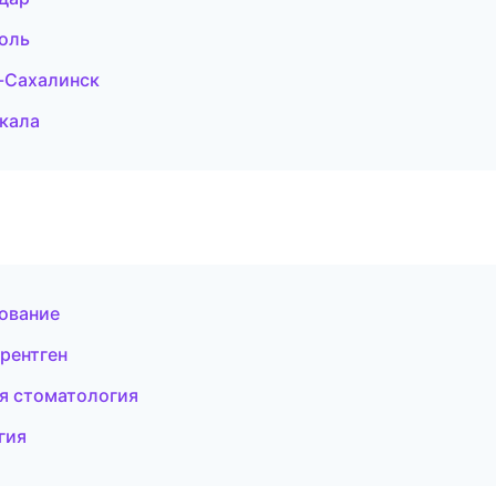
оль
-Сахалинск
чкала
ование
рентген
ая стоматология
гия