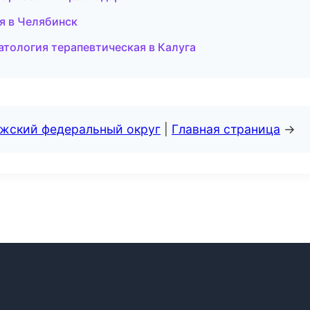
я в Челябинск
атология терапевтическая в Калуга
лжский федеральный округ
|
Главная страница
→