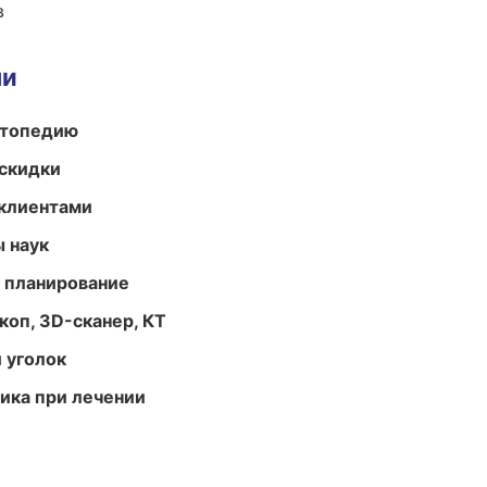
в
ми
ортопедию
скидки
 клиентами
ы наук
 планирование
оп, 3D-сканер, КТ
 уголок
тика при лечении