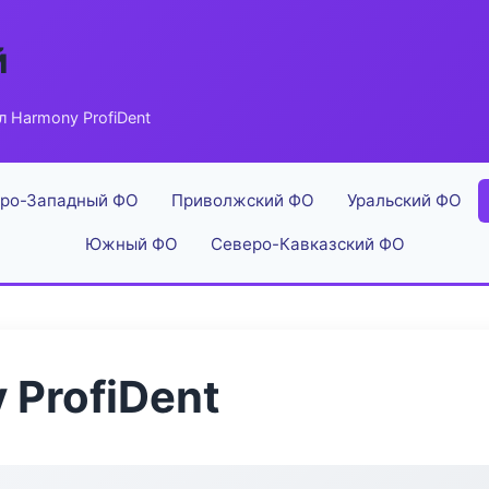
й
л Harmony ProfiDent
ро-Западный ФО
Приволжский ФО
Уральский ФО
Южный ФО
Северо-Кавказский ФО
 ProfiDent