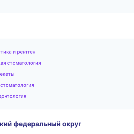
тика и рентген
кая стоматология
рекеты
я стоматология
донтология
ский федеральный округ