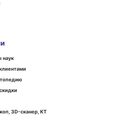
и
ми
ы наук
 клиентами
ортопедию
скидки
оп, 3D-сканер, КТ