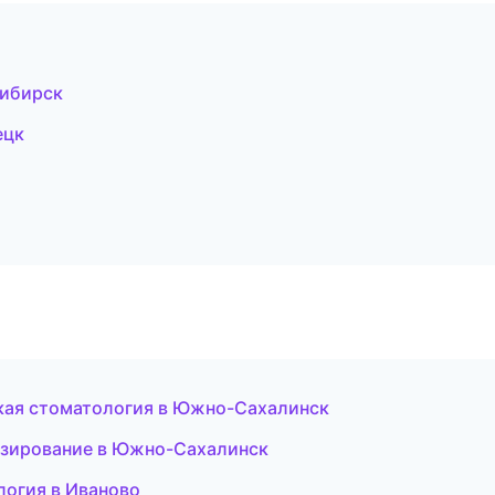
сибирск
ецк
кая стоматология в Южно-Сахалинск
езирование в Южно-Сахалинск
логия в Иваново