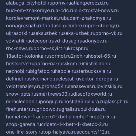
alabuga-cityhotel.ru
pornv.ru
atlantpereezd.ru
bud-em-znakomye.ru
a-cdc.ru
elektrostal-news.ru
korolevremont-market.ru
budem-znakomye.ru
oooagrosnab.ru
fpodaso.ru
emfire.ru
pro-otdelky.ru
ukrasotki.ru
seksuzbek.ru
seks-uzbek.ru
porno-vk.ru
sovratili.ru
olecoon.ru
vd-dosug.ru
adonyev.ru
rbc-news.ru
porno-skvirt.ru
krospr.ru
13autor-kolonka.ru
sormol.ru
2rich.ru
hostel-65.ru
hostserve.ru
porno-na-russkom.ru
mishinlab.ru
neznobi.ru
bigfatcc.ru
habble.ru
starbucksvia.ru
delfinet.ru
silvernano.ru
elestal.ru
vektor-doroga.ru
velotrenajery.ru
pronso54.ru
lenasever.ru
lovinskix.ru
show-pets.ru
smartnews03.ru
discofoxworld.ru
miraclecoon.ru
pongup.ru
hostel65.ru
liura.ru
glasspb.ru
firehunters.ru
gribowo.ru
gnalis.ru
bulkitula.ru
hometown-france.ru
1-xbeticricetc-1-xbetti-5.ru
shop-garena.ru
cricetc-1-xbetr-1-xbetcc-2.ru
one-life-story.ru
top-halyava.ru
accounts112.ru