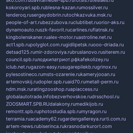
sko.com.ru
davitamebel-spb.ru
fotsis.ru
tesiaes.ru
kokoroyari.spb.ru
blesna-kazan.ru
mossilver.ru
lenderoq.ru
sergeydobrin.ru
tochkazvuka.msk.ru
people-of-art.ru
bezzubova.ru
clubtibet.ru
orior-aks.ru
dynamoauto.ru
szk-favorit.ru
carlines.ru
flatnsk.ru
kingbolenskaner.ru
alex-motor.ru
astroline.net.ru
act1.spb.ru
polyglot.com.ru
gidlipetsk.ru
ooo-driada.ru
detsad125.ru
mir-zdoroviya.ru
bruslanovo.ru
siterem.ru
council.spb.ru
лодкипатриот.рф
kafekolizey.ru
iclub.net.ru
gazon-easy.ru
sugarepilekb.ru
grinox.ru
pylesostineco.ru
msts-ozarenie.ru
kameryjooan.ru
artemovskij.ru
dopler.spb.ru
aid70.ru
metall-perm.ru
ndm.msk.ru
ratingzooshop.ru
apiaccess.ru
globalautotrade.info
bezverhovskoe.ru
drsschool.ru
ZOOSMART.SPB.RU
dalakony.ru
medikijob.ru
remontt.spb.ru
photostudia.spb.ru
myragon.ru
terramia.ru
academy62.ru
gardengallereya.ru
rti.com.ru
artem-news.ru
biserinca.ru
krasnodarkurort.com