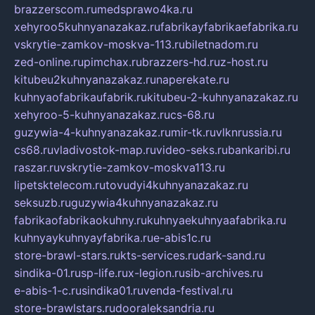
brazzerscom.ru
medsprawo4ka.ru
xehyroo5kuhnyanazakaz.ru
fabrikayfabrikaefabrika.ru
vskrytie-zamkov-moskva-113.ru
biletnadom.ru
zed-online.ru
pimchax.ru
brazzers-hd.ru
z-host.ru
kitubeu2kuhnyanazakaz.ru
naperekate.ru
kuhnyaofabrikaufabrik.ru
kitubeu-2-kuhnyanazakaz.ru
xehyroo-5-kuhnyanazakaz.ru
cs-68.ru
guzywia-4-kuhnyanazakaz.ru
mir-tk.ru
vlknrussia.ru
cs68.ru
vladivostok-map.ru
video-seks.ru
bankaribi.ru
raszar.ru
vskrytie-zamkov-moskva113.ru
lipetsktelecom.ru
tovudyi4kuhnyanazakaz.ru
seksuzb.ru
guzywia4kuhnyanazakaz.ru
fabrikaofabrikaokuhny.ru
kuhnyaekuhnyaafabrika.ru
kuhnyaykuhnyayfabrika.ru
e-abis1c.ru
store-brawl-stars.ru
kts-services.ru
dark-sand.ru
sindika-01.ru
sp-life.ru
x-legion.ru
sib-archives.ru
e-abis-1-c.ru
sindika01.ru
venda-festival.ru
store-brawlstars.ru
dooraleksandria.ru