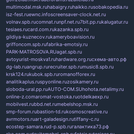
multimodal.msk.ru
habaigry.ru
haikko.ru
sobakopedia.ru
isz-fest.ru
ewnc.info
screensaver-clock.net.ru
volnav.spb.ru
comnat.ru
npf.net.ru
7bit.pp.ru
kalugatur.ru
tesiaes.ru
card.com.ru
kazanka.spb.ru
gildiya-kuznecov.ru
kameryboavision.ru
griffoncom.spb.ru
fabrika-emotsiy.ru
PARK-MATROSOVA.RU
agat.spb.ru
avtoyurist-moskva1.ru
hardware.org.ru
схема-авто.рф
dg-lab.ru
angrup.ru
recruiter.spb.ru
music8.spb.ru
krsk124.ru
kubok.spb.ru
romanofforex.ru
analitikaplus.ru
spyonline.ru
zosikamery.ru
sloboda-ural.pp.ru
AUTO-COM.SU
hohota.net
alimy.ru
online-z.com
aromat-vostoka.ru
otdelkaexp.ru
mobilvest.ru
bbd.net.ru
mebelshop.msk.ru
smp-forum.ru
bastion-td.ru
kosmoscreative.ru
avrmotors.ru
art-galadesign.ru
tiffany-c.ru
ecostep-samara.ru
d-p.spb.ru
галактика73.рф