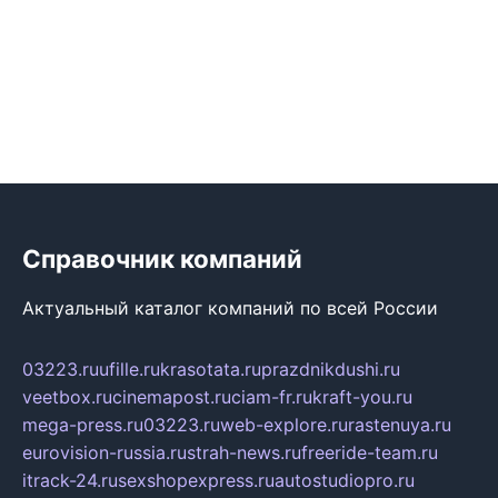
Справочник компаний
Актуальный каталог компаний по всей России
03223.ru
ufille.ru
krasotata.ru
prazdnikdushi.ru
veetbox.ru
cinemapost.ru
ciam-fr.ru
kraft-you.ru
mega-press.ru
03223.ru
web-explore.ru
rastenuya.ru
eurovision-russia.ru
strah-news.ru
freeride-team.ru
itrack-24.ru
sexshopexpress.ru
autostudiopro.ru