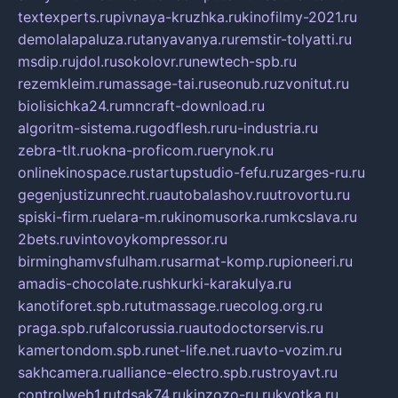
textexperts.ru
pivnaya-kruzhka.ru
kinofilmy-2021.ru
demolalapaluza.ru
tanyavanya.ru
remstir-tolyatti.ru
msdip.ru
jdol.ru
sokolovr.ru
newtech-spb.ru
rezemkleim.ru
massage-tai.ru
seonub.ru
zvonitut.ru
biolisichka24.ru
mncraft-download.ru
algoritm-sistema.ru
godflesh.ru
ru-industria.ru
zebra-tlt.ru
okna-proficom.ru
erynok.ru
onlinekinospace.ru
startupstudio-fefu.ru
zarges-ru.ru
gegenjustizunrecht.ru
autobalashov.ru
utrovortu.ru
spiski-firm.ru
elara-m.ru
kinomusorka.ru
mkcslava.ru
2bets.ru
vintovoykompressor.ru
birminghamvsfulham.ru
sarmat-komp.ru
pioneeri.ru
amadis-chocolate.ru
shkurki-karakulya.ru
kanotiforet.spb.ru
tutmassage.ru
ecolog.org.ru
praga.spb.ru
falcorussia.ru
autodoctorservis.ru
kamertondom.spb.ru
net-life.net.ru
avto-vozim.ru
sakhcamera.ru
alliance-electro.spb.ru
stroyavt.ru
controlweb1.ru
tdsak74.ru
kinzozo-ru.ru
kvotka.ru