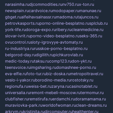
narasimha.ru
djcommodities.ru
nv750.ru
x-ton.ru
newsplain.ru
cardvoice.ru
modopaper.ru
manunae.ru
gbget.ru
alfeihavsalnassr.ru
madoma.ru
tajuncos.ru
petrovkasports.ru
porno-online-besplatno.ru
splclub.ru
york-life.ru
doroga-expo.ru
ribery.ru
cleanmedicine.ru
slovar-ivrit.ru
porno-video-besplatno.ru
seks-365.ru
ovucontrol.ru
sloty-igrovyye-avtomaty.ru
ru-industriya.ru
russkoe-porno-besplatno.ru
belgorod-day.ru
digilith.ru
pichkurovlab.ru
medic-today.ru
taksu.ru
comp123.ru
don-ykt.ru
teensvoice.ru
imgsharing.ru
domashnee-porno.ru
eva-elfie.ru
foto-tur.ru
biz-doska.ru
metropoltravel.ru
veslo-i-yakor.ru
borodino-media.ru
rostotsky.ru
regionufa.ru
weiss-bet.ru
zaryna.ru
casinotablet.ru
universalia.ru
remont-mebeli-moscow.ru
termomur.ru
clubfisher.ru
remstirufa.ru
erdamchi.ru
doramamama.ru
muraviovka-park.ru
worldofwoman.ru
clean-dreams.ru
arkrym.ru
kristinita.ru
dircomputer.ru
healthenter.ru