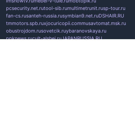
imshowtv.ru
mebel-v-tule.ru
mobtopik.ru
pcsecurity.net.ru
tool-sib.ru
multimetrunit.ru
sp-tour.ru
fan-cs.ru
santeh-russia.ru
symbian9.net.ru
DSHAIR.RU
tmmotors.spb.ru
xjocuricopii.com
musavtomat.msk.ru
obustrojdom.ru
sovetcik.ru
ybaranovskaya.ru
ppknews.ru
cult-alshei.ru
JAPANRUSSIA.RU
proekciyamebel.ru
imper-finans.ru
rim.org.ru
glamourai.ru
brassminus.ru
zabor-pro.ru
ftn.pp.ru
dorogoe58.ru
laimengpacker.ru
kuzova-zapchasti.ru
sageerp.ru
taxodrom.ru
dsrazvitie.ru
hardcity.net.ru
ratinghomegames.ru
topservice25.ru
gubernyan.ru
gtglasslined.ru
ii4.ru
tssport.spb.ru
andorra24.com
blackwallstreet.ru
oboimos.ru
optim-doors.com.ru
ikuch.ru
nycr.org.ru
npa21.ru
vremya-ch.spb.ru
desert000.ru
ivtorgi.ru
ifiori.ru
catalog-statei.ru
dcv.org.ru
spetsmaster174.ru
ipkameryhiseeu.ru
dum26.ru
ruspol.spb.ru
fr-opendp.ru
kam-solnyshko.ru
cheyenne-arapaho.ru
sevzapmetal.spb.ru