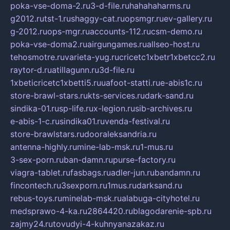
poka-vse-doma-2.ru
3-d-file.ru
hahahaharms.ru
g2012.ru
tst-1.ru
shaggy-cat.ru
opsmgr.ru
ev-gallery.ru
g-2012.ru
ops-mgr.ru
accounts-112.ru
csm-demo.ru
poka-vse-doma2.ru
airgungames.ru
allseo-host.ru
tehosmotre.ru
varieta-yug.ru
cricetc1xbetr1xbetcc2.ru
raytor-d.ru
atillagunn.ru
3d-file.ru
1xbeticricetc1xbetti5.ru
uafoot-statti.ru
e-abis1c.ru
store-brawl-stars.ru
kts-services.ru
dark-sand.ru
sindika-01.ru
sp-life.ru
x-legion.ru
sib-archives.ru
e-abis-1-c.ru
sindika01.ru
venda-festival.ru
store-brawlstars.ru
dooraleksandria.ru
antenna-highly.ru
mine-lab-msk.ru
1-mus.ru
3-sex-porn.ru
ban-damn.ru
purse-factory.ru
viagra-tablet.ru
fasbags.ru
adler-jun.ru
bandamn.ru
fincontech.ru
3sexporn.ru
1mus.ru
darksand.ru
rebus-toys.ru
minelab-msk.ru
alabuga-cityhotel.ru
medsprawo-4-ka.ru
2864420.ru
blagodarenie-spb.ru
zajmy24.ru
tovudyi-4-kuhnyanazakaz.ru