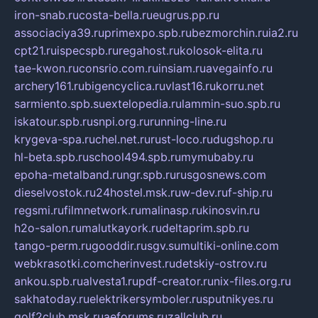
iron-snab.ru
costa-bella.ru
eugrus.pp.ru
associaciya39.ru
primexpo.spb.ru
bezmorchin.ru
ia2.ru
cpt21.ru
ispecspb.ru
regahost.ru
kolosok-elita.ru
tae-kwon.ru
consrio.com.ru
insiam.ru
avegainfo.ru
archery161.ru
bigencyclica.ru
vlast16.ru
korru.net
sarmiento.spb.su
extelopedia.ru
lammin-suo.spb.ru
iskatour.spb.ru
snpi.org.ru
running-line.ru
krygeva-spa.ru
chel.net.ru
rust-loco.ru
dugshop.ru
hl-beta.spb.ru
school494.spb.ru
mymubaby.ru
epoha-metalband.ru
ngr.spb.ru
rusgosnews.com
dieselvostok.ru
24hostel.msk.ru
w-dev.ru
f-ship.ru
regsmi.ru
filmnetwork.ru
malinasp.ru
kinosvin.ru
h2o-salon.ru
malutkayork.ru
deltaprim.spb.ru
tango-perm.ru
gooddir.ru
sgv.su
multiki-online.com
webkrasotki.com
cherinvest.ru
detskiy-ostrov.ru
ankou.spb.ru
alvesta1.ru
pdf-creator.ru
nix-files.org.ru
sakhatoday.ru
elektrikersymboler.ru
sputnikyes.ru
golf2club.msk.ru
aeforums.ru
zallclub.ru