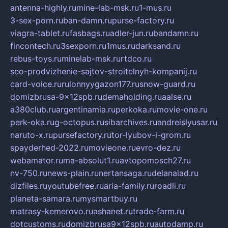
antenna-highly.ru
mine-lab-msk.ru
1-mus.ru
3-sex-porn.ru
ban-damn.ru
purse-factory.ru
viagra-tablet.ru
fasbags.ru
adler-jun.ru
bandamn.ru
fincontech.ru
3sexporn.ru
1mus.ru
darksand.ru
rebus-toys.ru
minelab-msk.ru
rtdco.ru
seo-prodvizhenie-sajtov-stroitelnyh-kompanij.ru
card-voice.ru
rulonnyygazon177.ru
snow-guard.ru
domizbrusa-9x12spb.ru
demaholding.ru
aalse.ru
a380club.ru
argentinamia.ru
perkoka.ru
movie-one.ru
perk-oka.ru
g-octopus.ru
sibarchives.ru
andreislyusar.ru
naruto-x.ru
pursefactory.ru
tor-lyubov-i-grom.ru
spayderhed-2022.ru
movieone.ru
evro-dez.ru
webamator.ru
ma-absolut1.ru
avtopomosch27.ru
nv-750.ru
news-plain.ru
nertansaga.ru
delanalad.ru
dizfiles.ru
youtubefree.ru
aria-family.ru
roadli.ru
planeta-samara.ru
mysmartbuy.ru
matrasy-kemerovo.ru
ashanet.ru
trade-farm.ru
dotcustoms.ru
domizbrusa9x12spb.ru
autodamp.ru