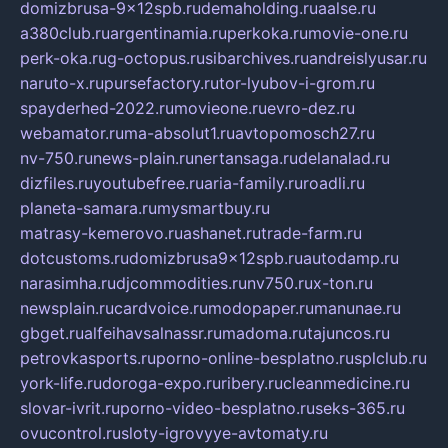
domizbrusa-9x12spb.ru
demaholding.ru
aalse.ru
a380club.ru
argentinamia.ru
perkoka.ru
movie-one.ru
perk-oka.ru
g-octopus.ru
sibarchives.ru
andreislyusar.ru
naruto-x.ru
pursefactory.ru
tor-lyubov-i-grom.ru
spayderhed-2022.ru
movieone.ru
evro-dez.ru
webamator.ru
ma-absolut1.ru
avtopomosch27.ru
nv-750.ru
news-plain.ru
nertansaga.ru
delanalad.ru
dizfiles.ru
youtubefree.ru
aria-family.ru
roadli.ru
planeta-samara.ru
mysmartbuy.ru
matrasy-kemerovo.ru
ashanet.ru
trade-farm.ru
dotcustoms.ru
domizbrusa9x12spb.ru
autodamp.ru
narasimha.ru
djcommodities.ru
nv750.ru
x-ton.ru
newsplain.ru
cardvoice.ru
modopaper.ru
manunae.ru
gbget.ru
alfeihavsalnassr.ru
madoma.ru
tajuncos.ru
petrovkasports.ru
porno-online-besplatno.ru
splclub.ru
york-life.ru
doroga-expo.ru
ribery.ru
cleanmedicine.ru
slovar-ivrit.ru
porno-video-besplatno.ru
seks-365.ru
ovucontrol.ru
sloty-igrovyye-avtomaty.ru