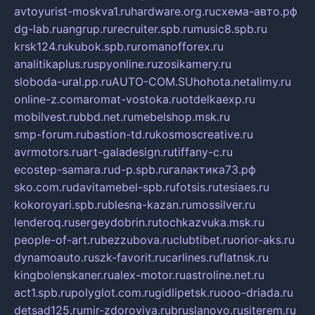
avtoyurist-moskva1.ru
hardware.org.ru
схема-авто.рф
dg-lab.ru
angrup.ru
recruiter.spb.ru
music8.spb.ru
krsk124.ru
kubok.spb.ru
romanofforex.ru
analitikaplus.ru
spyonline.ru
zosikamery.ru
sloboda-ural.pp.ru
AUTO-COM.SU
hohota.net
alimy.ru
online-z.com
aromat-vostoka.ru
otdelkaexp.ru
mobilvest.ru
bbd.net.ru
mebelshop.msk.ru
smp-forum.ru
bastion-td.ru
kosmoscreative.ru
avrmotors.ru
art-galadesign.ru
tiffany-c.ru
ecostep-samara.ru
d-p.spb.ru
галактика73.рф
sko.com.ru
davitamebel-spb.ru
fotsis.ru
tesiaes.ru
kokoroyari.spb.ru
blesna-kazan.ru
mossilver.ru
lenderoq.ru
sergeydobrin.ru
tochkazvuka.msk.ru
people-of-art.ru
bezzubova.ru
clubtibet.ru
orior-aks.ru
dynamoauto.ru
szk-favorit.ru
carlines.ru
flatnsk.ru
kingbolenskaner.ru
alex-motor.ru
astroline.net.ru
act1.spb.ru
polyglot.com.ru
gidlipetsk.ru
ooo-driada.ru
detsad125.ru
mir-zdoroviya.ru
bruslanovo.ru
siterem.ru