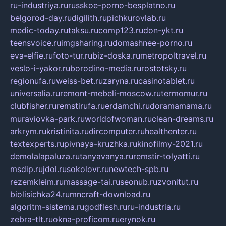
ru-industriya.ru
russkoe-porno-besplatno.ru
belgorod-day.ru
digilith.ru
pichkurovlab.ru
medic-today.ru
taksu.ru
comp123.ru
don-ykt.ru
teensvoice.ru
imgsharing.ru
domashnee-porno.ru
eva-elfie.ru
foto-tur.ru
biz-doska.ru
metropoltravel.ru
veslo-i-yakor.ru
borodino-media.ru
rostotsky.ru
regionufa.ru
weiss-bet.ru
zaryna.ru
casinotablet.ru
universalia.ru
remont-mebeli-moscow.ru
termomur.ru
clubfisher.ru
remstirufa.ru
erdamchi.ru
doramamama.ru
muraviovka-park.ru
worldofwoman.ru
clean-dreams.ru
arkrym.ru
kristinita.ru
dircomputer.ru
healthenter.ru
textexperts.ru
pivnaya-kruzhka.ru
kinofilmy-2021.ru
demolalapaluza.ru
tanyavanya.ru
remstir-tolyatti.ru
msdip.ru
jdol.ru
sokolovr.ru
newtech-spb.ru
rezemkleim.ru
massage-tai.ru
seonub.ru
zvonitut.ru
biolisichka24.ru
mncraft-download.ru
algoritm-sistema.ru
godflesh.ru
ru-industria.ru
zebra-tlt.ru
okna-proficom.ru
erynok.ru