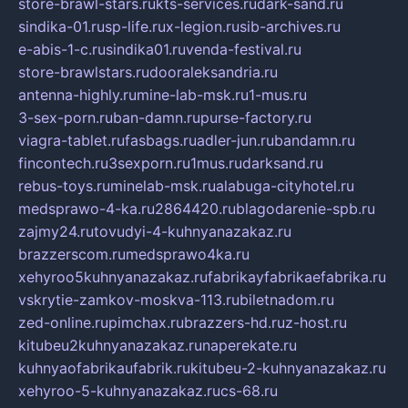
store-brawl-stars.ru
kts-services.ru
dark-sand.ru
sindika-01.ru
sp-life.ru
x-legion.ru
sib-archives.ru
e-abis-1-c.ru
sindika01.ru
venda-festival.ru
store-brawlstars.ru
dooraleksandria.ru
antenna-highly.ru
mine-lab-msk.ru
1-mus.ru
3-sex-porn.ru
ban-damn.ru
purse-factory.ru
viagra-tablet.ru
fasbags.ru
adler-jun.ru
bandamn.ru
fincontech.ru
3sexporn.ru
1mus.ru
darksand.ru
rebus-toys.ru
minelab-msk.ru
alabuga-cityhotel.ru
medsprawo-4-ka.ru
2864420.ru
blagodarenie-spb.ru
zajmy24.ru
tovudyi-4-kuhnyanazakaz.ru
brazzerscom.ru
medsprawo4ka.ru
xehyroo5kuhnyanazakaz.ru
fabrikayfabrikaefabrika.ru
vskrytie-zamkov-moskva-113.ru
biletnadom.ru
zed-online.ru
pimchax.ru
brazzers-hd.ru
z-host.ru
kitubeu2kuhnyanazakaz.ru
naperekate.ru
kuhnyaofabrikaufabrik.ru
kitubeu-2-kuhnyanazakaz.ru
xehyroo-5-kuhnyanazakaz.ru
cs-68.ru