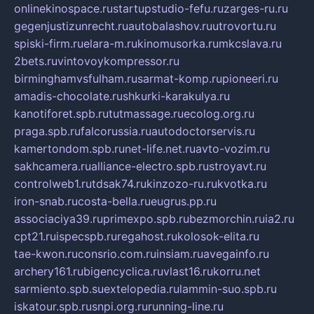
onlinekinospace.ru
startupstudio-fefu.ru
zarges-ru.ru
gegenjustizunrecht.ru
autobalashov.ru
utrovortu.ru
spiski-firm.ru
elara-m.ru
kinomusorka.ru
mkcslava.ru
2bets.ru
vintovoykompressor.ru
birminghamvsfulham.ru
sarmat-komp.ru
pioneeri.ru
amadis-chocolate.ru
shkurki-karakulya.ru
kanotiforet.spb.ru
tutmassage.ru
ecolog.org.ru
praga.spb.ru
falcorussia.ru
autodoctorservis.ru
kamertondom.spb.ru
net-life.net.ru
avto-vozim.ru
sakhcamera.ru
alliance-electro.spb.ru
stroyavt.ru
controlweb1.ru
tdsak74.ru
kinzozo-ru.ru
kvotka.ru
iron-snab.ru
costa-bella.ru
eugrus.pp.ru
associaciya39.ru
primexpo.spb.ru
bezmorchin.ru
ia2.ru
cpt21.ru
ispecspb.ru
regahost.ru
kolosok-elita.ru
tae-kwon.ru
consrio.com.ru
insiam.ru
avegainfo.ru
archery161.ru
bigencyclica.ru
vlast16.ru
korru.net
sarmiento.spb.su
extelopedia.ru
lammin-suo.spb.ru
iskatour.spb.ru
snpi.org.ru
running-line.ru