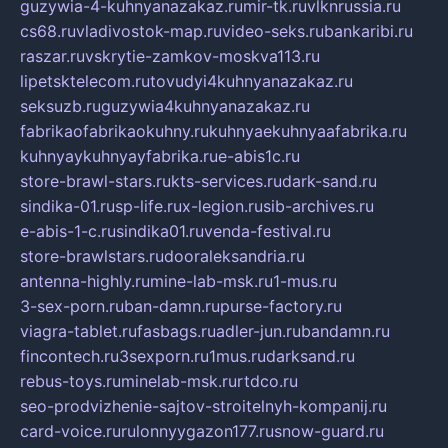
guzywia-4-kuhnyanazakaz.ru
mir-tk.ru
vlknrussia.ru
cs68.ru
vladivostok-map.ru
video-seks.ru
bankaribi.ru
raszar.ru
vskrytie-zamkov-moskva113.ru
lipetsktelecom.ru
tovudyi4kuhnyanazakaz.ru
seksuzb.ru
guzywia4kuhnyanazakaz.ru
fabrikaofabrikaokuhny.ru
kuhnyaekuhnyaafabrika.ru
kuhnyaykuhnyayfabrika.ru
e-abis1c.ru
store-brawl-stars.ru
kts-services.ru
dark-sand.ru
sindika-01.ru
sp-life.ru
x-legion.ru
sib-archives.ru
e-abis-1-c.ru
sindika01.ru
venda-festival.ru
store-brawlstars.ru
dooraleksandria.ru
antenna-highly.ru
mine-lab-msk.ru
1-mus.ru
3-sex-porn.ru
ban-damn.ru
purse-factory.ru
viagra-tablet.ru
fasbags.ru
adler-jun.ru
bandamn.ru
fincontech.ru
3sexporn.ru
1mus.ru
darksand.ru
rebus-toys.ru
minelab-msk.ru
rtdco.ru
seo-prodvizhenie-sajtov-stroitelnyh-kompanij.ru
card-voice.ru
rulonnyygazon177.ru
snow-guard.ru