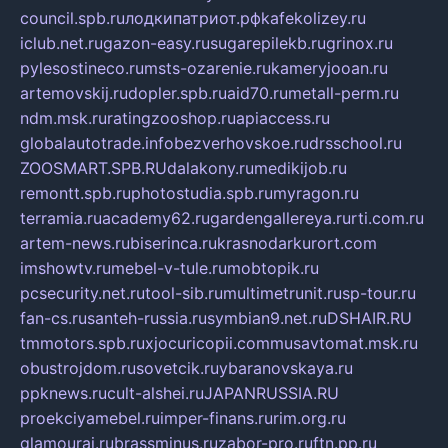
council.spb.ru
лодкипатриот.рф
kafekolizey.ru
iclub.net.ru
gazon-easy.ru
sugarepilekb.ru
grinox.ru
pylesostineco.ru
msts-ozarenie.ru
kameryjooan.ru
artemovskij.ru
dopler.spb.ru
aid70.ru
metall-perm.ru
ndm.msk.ru
ratingzooshop.ru
apiaccess.ru
globalautotrade.info
bezverhovskoe.ru
drsschool.ru
ZOOSMART.SPB.RU
dalakony.ru
medikijob.ru
remontt.spb.ru
photostudia.spb.ru
myragon.ru
terramia.ru
academy62.ru
gardengallereya.ru
rti.com.ru
artem-news.ru
biserinca.ru
krasnodarkurort.com
imshowtv.ru
mebel-v-tule.ru
mobtopik.ru
pcsecurity.net.ru
tool-sib.ru
multimetrunit.ru
sp-tour.ru
fan-cs.ru
santeh-russia.ru
symbian9.net.ru
DSHAIR.RU
tmmotors.spb.ru
xjocuricopii.com
musavtomat.msk.ru
obustrojdom.ru
sovetcik.ru
ybaranovskaya.ru
ppknews.ru
cult-alshei.ru
JAPANRUSSIA.RU
proekciyamebel.ru
imper-finans.ru
rim.org.ru
glamourai.ru
brassminus.ru
zabor-pro.ru
ftn.pp.ru