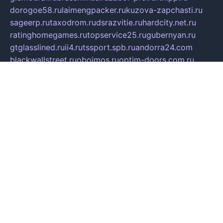
dorogoe58.ru
laimengpacker.ru
kuzova-zapchasti.ru
sageerp.ru
taxodrom.ru
dsrazvitie.ru
hardcity.net.ru
ratinghomegames.ru
topservice25.ru
gubernyan.ru
gtglasslined.ru
ii4.ru
tssport.spb.ru
andorra24.com
blackwallstreet.ru
oboimos.ru
optim-doors.com.ru
ikuch.ru
nycr.org.ru
npa21.ru
vremya-ch.spb.ru
desert000.ru
ivtorgi.ru
ifiori.ru
catalog-statei.ru
dcv.org.ru
spetsmaster174.ru
ipkameryhiseeu.ru
dum26.ru
ruspol.spb.ru
fr-opendp.ru
kam-solnyshko.ru
cheyenne-arapaho.ru
sevzapmetal.spb.ru
ted-lapidus.spb.ru
parasite-eliminator.ru
sigma-complete.ru
modernworld.ru
dama-moda.ru
eholot-group.ru
sk-nvkz.ru
DRONGOLD.RU
democratia2.ru
i-farmer.ru
mass-sport.org
jablonex.spb.ru
bookmess.ru
linkword.ru
refineua.com.ru
cs-spec.net.ru
altay-mebel.ru
DNK-THEATRE.RU
mechaniks.spb.ru
ipcamtechage.ru
skosta.ru
a-sun.ru
stroy-ldsp.ru
snowlands.org.ru