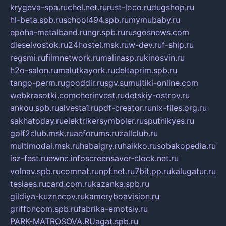
krygeva-spa.ru
chel.net.ru
rust-loco.ru
dugshop.ru
hl-beta.spb.ru
school494.spb.ru
mymubaby.ru
epoha-metalband.ru
ngr.spb.ru
rusgosnews.com
dieselvostok.ru
24hostel.msk.ru
w-dev.ru
f-ship.ru
regsmi.ru
filmnetwork.ru
malinasp.ru
kinosvin.ru
h2o-salon.ru
malutkayork.ru
deltaprim.spb.ru
tango-perm.ru
gooddir.ru
sgv.su
multiki-online.com
webkrasotki.com
cherinvest.ru
detskiy-ostrov.ru
ankou.spb.ru
alvesta1.ru
pdf-creator.ru
nix-files.org.ru
sakhatoday.ru
elektrikersymboler.ru
sputnikyes.ru
golf2club.msk.ru
aeforums.ru
zallclub.ru
multimodal.msk.ru
habaigry.ru
haikko.ru
sobakopedia.ru
isz-fest.ru
ewnc.info
screensaver-clock.net.ru
volnav.spb.ru
comnat.ru
npf.net.ru
7bit.pp.ru
kalugatur.ru
tesiaes.ru
card.com.ru
kazanka.spb.ru
gildiya-kuznecov.ru
kameryboavision.ru
griffoncom.spb.ru
fabrika-emotsiy.ru
PARK-MATROSOVA.RU
agat.spb.ru