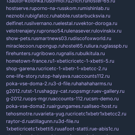
13autor-kolonka.ru
sormol.ru
2rich.ru
hostel-65.ru
hostserve.ru
porno-na-russkom.ru
mishinlab.ru
neznobi.ru
bigfatcc.ru
habble.ru
starbucksvia.ru
delfinet.ru
silvernano.ru
elestal.ru
vektor-doroga.ru
velotrenajery.ru
pronso54.ru
lenasever.ru
lovinskix.ru
show-pets.ru
smartnews03.ru
discofoxworld.ru
miraclecoon.ru
pongup.ru
hostel65.ru
liura.ru
glasspb.ru
firehunters.ru
gribowo.ru
gnalis.ru
bulkitula.ru
hometown-france.ru
1-xbeticricetc-1-xbetti-5.ru
shop-garena.ru
cricetc-1-xbetr-1-xbetcc-2.ru
one-life-story.ru
top-halyava.ru
accounts112.ru
poka-vse-doma-2.ru
3-d-file.ru
hahahaharms.ru
g2012.ru
tst-1.ru
shaggy-cat.ru
opsmgr.ru
ev-gallery.ru
g-2012.ru
ops-mgr.ru
accounts-112.ru
csm-demo.ru
poka-vse-doma2.ru
airgungames.ru
allseo-host.ru
tehosmotre.ru
varieta-yug.ru
cricetc1xbetr1xbetcc2.ru
raytor-d.ru
atillagunn.ru
3d-file.ru
1xbeticricetc1xbetti5.ru
uafoot-statti.ru
e-abis1c.ru