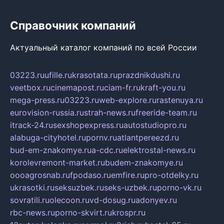
Справочник компаний
Актуальный каталог компаний по всей России
03223.ru
ufille.ru
krasotata.ru
prazdnikdushi.ru
veetbox.ru
cinemapost.ru
ciam-fr.ru
kraft-you.ru
mega-press.ru
03223.ru
web-explore.ru
rastenuya.ru
eurovision-russia.ru
strah-news.ru
freeride-team.ru
itrack-24.ru
sexshopexpress.ru
autostudiopro.ru
alabuga-cityhotel.ru
pornv.ru
atlantpereezd.ru
bud-em-znakomye.ru
a-cdc.ru
elektrostal-news.ru
korolevremont-market.ru
budem-znakomye.ru
oooagrosnab.ru
fpodaso.ru
emfire.ru
pro-otdelky.ru
ukrasotki.ru
seksuzbek.ru
seks-uzbek.ru
porno-vk.ru
sovratili.ru
olecoon.ru
vd-dosug.ru
adonyev.ru
rbc-news.ru
porno-skvirt.ru
krospr.ru