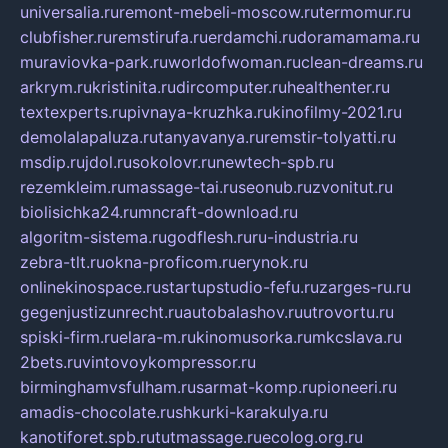
universalia.ru
remont-mebeli-moscow.ru
termomur.ru
clubfisher.ru
remstirufa.ru
erdamchi.ru
doramamama.ru
muraviovka-park.ru
worldofwoman.ru
clean-dreams.ru
arkrym.ru
kristinita.ru
dircomputer.ru
healthenter.ru
textexperts.ru
pivnaya-kruzhka.ru
kinofilmy-2021.ru
demolalapaluza.ru
tanyavanya.ru
remstir-tolyatti.ru
msdip.ru
jdol.ru
sokolovr.ru
newtech-spb.ru
rezemkleim.ru
massage-tai.ru
seonub.ru
zvonitut.ru
biolisichka24.ru
mncraft-download.ru
algoritm-sistema.ru
godflesh.ru
ru-industria.ru
zebra-tlt.ru
okna-proficom.ru
erynok.ru
onlinekinospace.ru
startupstudio-fefu.ru
zarges-ru.ru
gegenjustizunrecht.ru
autobalashov.ru
utrovortu.ru
spiski-firm.ru
elara-m.ru
kinomusorka.ru
mkcslava.ru
2bets.ru
vintovoykompressor.ru
birminghamvsfulham.ru
sarmat-komp.ru
pioneeri.ru
amadis-chocolate.ru
shkurki-karakulya.ru
kanotiforet.spb.ru
tutmassage.ru
ecolog.org.ru