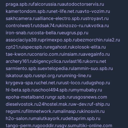
praga.spb.ru
falcorussia.ru
autodoctorservis.ru
kamertondom.spb.ru
net-life.net.ru
avto-vozim.ru
sakhcamera.ru
alliance-electro.spb.ru
stroyavt.ru
controlweb1.ru
tdsak74.ru
kinzozo-ru.ru
kvotka.ru
iron-snab.ru
costa-bella.ru
eugrus.pp.ru
associaciya39.ru
primexpo.spb.ru
bezmorchin.ru
ia2.ru
cpt21.ru
ispecspb.ru
regahost.ru
kolosok-elita.ru
tae-kwon.ru
consrio.com.ru
insiam.ru
avegainfo.ru
archery161.ru
bigencyclica.ru
vlast16.ru
korru.net
sarmiento.spb.su
extelopedia.ru
lammin-suo.spb.ru
iskatour.spb.ru
snpi.org.ru
running-line.ru
krygeva-spa.ru
chel.net.ru
rust-loco.ru
dugshop.ru
hl-beta.spb.ru
school494.spb.ru
mymubaby.ru
epoha-metalband.ru
ngr.spb.ru
rusgosnews.com
dieselvostok.ru
24hostel.msk.ru
w-dev.ru
f-ship.ru
regsmi.ru
filmnetwork.ru
malinasp.ru
kinosvin.ru
h2o-salon.ru
malutkayork.ru
deltaprim.spb.ru
tango-perm.ru
gooddir.ru
sgv.su
multiki-online.com