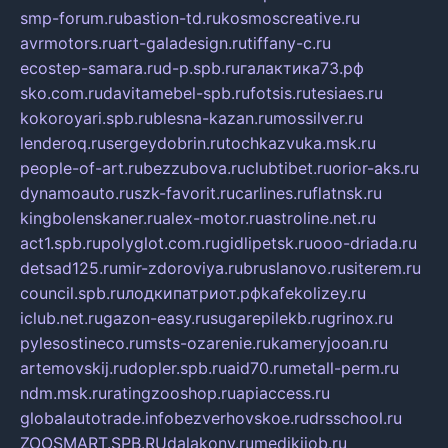
smp-forum.ru
bastion-td.ru
kosmoscreative.ru
avrmotors.ru
art-galadesign.ru
tiffany-c.ru
ecostep-samara.ru
d-p.spb.ru
галактика73.рф
sko.com.ru
davitamebel-spb.ru
fotsis.ru
tesiaes.ru
kokoroyari.spb.ru
blesna-kazan.ru
mossilver.ru
lenderoq.ru
sergeydobrin.ru
tochkazvuka.msk.ru
people-of-art.ru
bezzubova.ru
clubtibet.ru
orior-aks.ru
dynamoauto.ru
szk-favorit.ru
carlines.ru
flatnsk.ru
kingbolenskaner.ru
alex-motor.ru
astroline.net.ru
act1.spb.ru
polyglot.com.ru
gidlipetsk.ru
ooo-driada.ru
detsad125.ru
mir-zdoroviya.ru
bruslanovo.ru
siterem.ru
council.spb.ru
лодкипатриот.рф
kafekolizey.ru
iclub.net.ru
gazon-easy.ru
sugarepilekb.ru
grinox.ru
pylesostineco.ru
msts-ozarenie.ru
kameryjooan.ru
artemovskij.ru
dopler.spb.ru
aid70.ru
metall-perm.ru
ndm.msk.ru
ratingzooshop.ru
apiaccess.ru
globalautotrade.info
bezverhovskoe.ru
drsschool.ru
ZOOSMART.SPB.RU
dalakony.ru
medikijob.ru