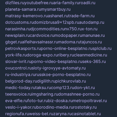
dizfiles.ru
youtubefree.ru
aria-family.ru
roadli.ru
planeta-samara.ru
mysmartbuy.ru
matrasy-kemerovo.ru
ashanet.ru
trade-farm.ru
dotcustoms.ru
domizbrusa9x12spb.ru
autodamp.ru
narasimha.ru
djcommodities.ru
nv750.ru
x-ton.ru
newsplain.ru
cardvoice.ru
modopaper.ru
manunae.ru
gbget.ru
alfeihavsalnassr.ru
madoma.ru
tajuncos.ru
petrovkasports.ru
porno-online-besplatno.ru
splclub.ru
york-life.ru
doroga-expo.ru
ribery.ru
cleanmedicine.ru
slovar-ivrit.ru
porno-video-besplatno.ru
seks-365.ru
ovucontrol.ru
sloty-igrovyye-avtomaty.ru
ru-industriya.ru
russkoe-porno-besplatno.ru
belgorod-day.ru
digilith.ru
pichkurovlab.ru
medic-today.ru
taksu.ru
comp123.ru
don-ykt.ru
teensvoice.ru
imgsharing.ru
domashnee-porno.ru
eva-elfie.ru
foto-tur.ru
biz-doska.ru
metropoltravel.ru
veslo-i-yakor.ru
borodino-media.ru
rostotsky.ru
regionufa.ru
weiss-bet.ru
zaryna.ru
casinotablet.ru