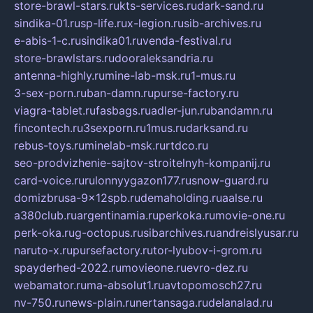
store-brawl-stars.ru
kts-services.ru
dark-sand.ru
sindika-01.ru
sp-life.ru
x-legion.ru
sib-archives.ru
e-abis-1-c.ru
sindika01.ru
venda-festival.ru
store-brawlstars.ru
dooraleksandria.ru
antenna-highly.ru
mine-lab-msk.ru
1-mus.ru
3-sex-porn.ru
ban-damn.ru
purse-factory.ru
viagra-tablet.ru
fasbags.ru
adler-jun.ru
bandamn.ru
fincontech.ru
3sexporn.ru
1mus.ru
darksand.ru
rebus-toys.ru
minelab-msk.ru
rtdco.ru
seo-prodvizhenie-sajtov-stroitelnyh-kompanij.ru
card-voice.ru
rulonnyygazon177.ru
snow-guard.ru
domizbrusa-9x12spb.ru
demaholding.ru
aalse.ru
a380club.ru
argentinamia.ru
perkoka.ru
movie-one.ru
perk-oka.ru
g-octopus.ru
sibarchives.ru
andreislyusar.ru
naruto-x.ru
pursefactory.ru
tor-lyubov-i-grom.ru
spayderhed-2022.ru
movieone.ru
evro-dez.ru
webamator.ru
ma-absolut1.ru
avtopomosch27.ru
nv-750.ru
news-plain.ru
nertansaga.ru
delanalad.ru