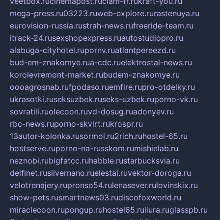
veetbox.ru
cinemapost.ru
ciam-fr.ru
kraft-you.ru
mega-press.ru
03223.ru
web-explore.ru
rastenuya.ru
eurovision-russia.ru
strah-news.ru
freeride-team.ru
itrack-24.ru
sexshopexpress.ru
autostudiopro.ru
alabuga-cityhotel.ru
pornv.ru
atlantpereezd.ru
bud-em-znakomye.ru
a-cdc.ru
elektrostal-news.ru
korolevremont-market.ru
budem-znakomye.ru
oooagrosnab.ru
fpodaso.ru
emfire.ru
pro-otdelky.ru
ukrasotki.ru
seksuzbek.ru
seks-uzbek.ru
porno-vk.ru
sovratili.ru
olecoon.ru
vd-dosug.ru
adonyev.ru
rbc-news.ru
porno-skvirt.ru
krospr.ru
13autor-kolonka.ru
sormol.ru
2rich.ru
hostel-65.ru
hostserve.ru
porno-na-russkom.ru
mishinlab.ru
neznobi.ru
bigfatcc.ru
habble.ru
starbucksvia.ru
delfinet.ru
silvernano.ru
elestal.ru
vektor-doroga.ru
velotrenajery.ru
pronso54.ru
lenasever.ru
lovinskix.ru
show-pets.ru
smartnews03.ru
discofoxworld.ru
miraclecoon.ru
pongup.ru
hostel65.ru
liura.ru
glasspb.ru