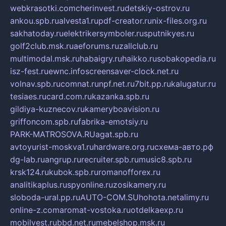
webkrasotki.com
cherinvest.ru
detskiy-ostrov.ru
ankou.spb.ru
alvesta1.ru
pdf-creator.ru
nix-files.org.ru
sakhatoday.ru
elektrikersymboler.ru
sputnikyes.ru
golf2club.msk.ru
aeforums.ru
zallclub.ru
multimodal.msk.ru
habaigry.ru
haikko.ru
sobakopedia.ru
isz-fest.ru
ewnc.info
screensaver-clock.net.ru
volnav.spb.ru
comnat.ru
npf.net.ru
7bit.pp.ru
kalugatur.ru
tesiaes.ru
card.com.ru
kazanka.spb.ru
gildiya-kuznecov.ru
kameryboavision.ru
griffoncom.spb.ru
fabrika-emotsiy.ru
PARK-MATROSOVA.RU
agat.spb.ru
avtoyurist-moskva1.ru
hardware.org.ru
схема-авто.рф
dg-lab.ru
angrup.ru
recruiter.spb.ru
music8.spb.ru
krsk124.ru
kubok.spb.ru
romanofforex.ru
analitikaplus.ru
spyonline.ru
zosikamery.ru
sloboda-ural.pp.ru
AUTO-COM.SU
hohota.net
alimy.ru
online-z.com
aromat-vostoka.ru
otdelkaexp.ru
mobilvest.ru
bbd.net.ru
mebelshop.msk.ru