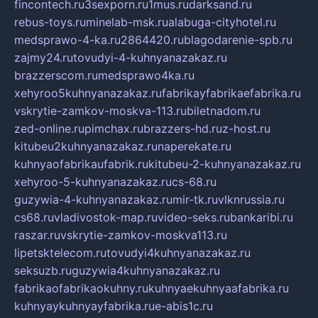
fincontech.ru
3sexporn.ru
1mus.ru
darksand.ru
rebus-toys.ru
minelab-msk.ru
alabuga-cityhotel.ru
medsprawo-4-ka.ru
2864420.ru
blagodarenie-spb.ru
zajmy24.ru
tovudyi-4-kuhnyanazakaz.ru
brazzerscom.ru
medsprawo4ka.ru
xehyroo5kuhnyanazakaz.ru
fabrikayfabrikaefabrika.ru
vskrytie-zamkov-moskva-113.ru
biletnadom.ru
zed-online.ru
pimchax.ru
brazzers-hd.ru
z-host.ru
kitubeu2kuhnyanazakaz.ru
naperekate.ru
kuhnyaofabrikaufabrik.ru
kitubeu-2-kuhnyanazakaz.ru
xehyroo-5-kuhnyanazakaz.ru
cs-68.ru
guzywia-4-kuhnyanazakaz.ru
mir-tk.ru
vlknrussia.ru
cs68.ru
vladivostok-map.ru
video-seks.ru
bankaribi.ru
raszar.ru
vskrytie-zamkov-moskva113.ru
lipetsktelecom.ru
tovudyi4kuhnyanazakaz.ru
seksuzb.ru
guzywia4kuhnyanazakaz.ru
fabrikaofabrikaokuhny.ru
kuhnyaekuhnyaafabrika.ru
kuhnyaykuhnyayfabrika.ru
e-abis1c.ru