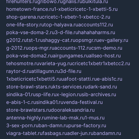
firehunters.ru
gribowo.ru
gnalis.ru
bulkitula.ru
hometown-france.ru
1-xbeticricetc-1-xbetti-5.ru
shop-garena.ru
cricetc-1-xbetr-1-xbetcc-2.ru
one-life-story.ru
top-halyava.ru
accounts112.ru
poka-vse-doma-2.ru
3-d-file.ru
hahahaharms.ru
g2012.ru
tst-1.ru
shaggy-cat.ru
opsmgr.ru
ev-gallery.ru
g-2012.ru
ops-mgr.ru
accounts-112.ru
csm-demo.ru
poka-vse-doma2.ru
airgungames.ru
allseo-host.ru
tehosmotre.ru
varieta-yug.ru
cricetc1xbetr1xbetcc2.ru
raytor-d.ru
atillagunn.ru
3d-file.ru
1xbeticricetc1xbetti5.ru
uafoot-statti.ru
e-abis1c.ru
store-brawl-stars.ru
kts-services.ru
dark-sand.ru
sindika-01.ru
sp-life.ru
x-legion.ru
sib-archives.ru
e-abis-1-c.ru
sindika01.ru
venda-festival.ru
store-brawlstars.ru
dooraleksandria.ru
antenna-highly.ru
mine-lab-msk.ru
1-mus.ru
3-sex-porn.ru
ban-damn.ru
purse-factory.ru
viagra-tablet.ru
fasbags.ru
adler-jun.ru
bandamn.ru