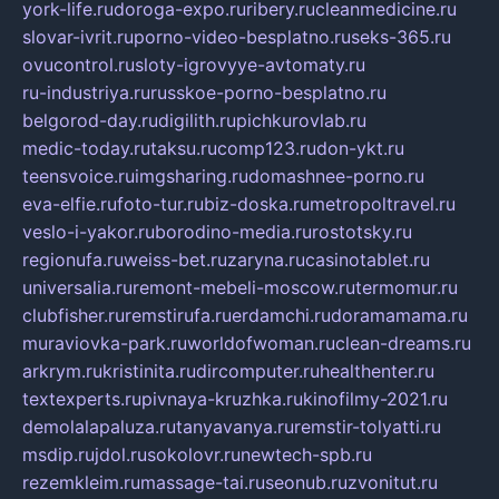
york-life.ru
doroga-expo.ru
ribery.ru
cleanmedicine.ru
slovar-ivrit.ru
porno-video-besplatno.ru
seks-365.ru
ovucontrol.ru
sloty-igrovyye-avtomaty.ru
ru-industriya.ru
russkoe-porno-besplatno.ru
belgorod-day.ru
digilith.ru
pichkurovlab.ru
medic-today.ru
taksu.ru
comp123.ru
don-ykt.ru
teensvoice.ru
imgsharing.ru
domashnee-porno.ru
eva-elfie.ru
foto-tur.ru
biz-doska.ru
metropoltravel.ru
veslo-i-yakor.ru
borodino-media.ru
rostotsky.ru
regionufa.ru
weiss-bet.ru
zaryna.ru
casinotablet.ru
universalia.ru
remont-mebeli-moscow.ru
termomur.ru
clubfisher.ru
remstirufa.ru
erdamchi.ru
doramamama.ru
muraviovka-park.ru
worldofwoman.ru
clean-dreams.ru
arkrym.ru
kristinita.ru
dircomputer.ru
healthenter.ru
textexperts.ru
pivnaya-kruzhka.ru
kinofilmy-2021.ru
demolalapaluza.ru
tanyavanya.ru
remstir-tolyatti.ru
msdip.ru
jdol.ru
sokolovr.ru
newtech-spb.ru
rezemkleim.ru
massage-tai.ru
seonub.ru
zvonitut.ru