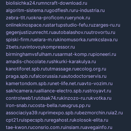
biolisichka24.ru
mncraft-download.ru
algoritm-sistema.ru
godflesh.ru
ru-industria.ru
zebra-tlt.ru
okna-proficom.ru
erynok.ru
onlinekinospace.ru
startupstudio-fefu.ru
zarges-ru.ru
gegenjustizunrecht.ru
autobalashov.ru
utrovortu.ru
spiski-firm.ru
elara-m.ru
kinomusorka.ru
mkcslava.ru
2bets.ru
vintovoykompressor.ru
birminghamvsfulham.ru
sarmat-komp.ru
pioneeri.ru
amadis-chocolate.ru
shkurki-karakulya.ru
kanotiforet.spb.ru
tutmassage.ru
ecolog.org.ru
praga.spb.ru
falcorussia.ru
autodoctorservis.ru
kamertondom.spb.ru
net-life.net.ru
avto-vozim.ru
sakhcamera.ru
alliance-electro.spb.ru
stroyavt.ru
controlweb1.ru
tdsak74.ru
kinzozo-ru.ru
kvotka.ru
iron-snab.ru
costa-bella.ru
eugrus.pp.ru
associaciya39.ru
primexpo.spb.ru
bezmorchin.ru
ia2.ru
cpt21.ru
ispecspb.ru
regahost.ru
kolosok-elita.ru
tae-kwon.ru
consrio.com.ru
insiam.ru
avegainfo.ru