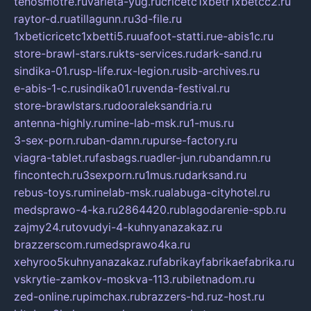
tehosmotre.ru
varieta-yug.ru
cricetc1xbetr1xbetcc2.ru
raytor-d.ru
atillagunn.ru
3d-file.ru
1xbeticricetc1xbetti5.ru
uafoot-statti.ru
e-abis1c.ru
store-brawl-stars.ru
kts-services.ru
dark-sand.ru
sindika-01.ru
sp-life.ru
x-legion.ru
sib-archives.ru
e-abis-1-c.ru
sindika01.ru
venda-festival.ru
store-brawlstars.ru
dooraleksandria.ru
antenna-highly.ru
mine-lab-msk.ru
1-mus.ru
3-sex-porn.ru
ban-damn.ru
purse-factory.ru
viagra-tablet.ru
fasbags.ru
adler-jun.ru
bandamn.ru
fincontech.ru
3sexporn.ru
1mus.ru
darksand.ru
rebus-toys.ru
minelab-msk.ru
alabuga-cityhotel.ru
medsprawo-4-ka.ru
2864420.ru
blagodarenie-spb.ru
zajmy24.ru
tovudyi-4-kuhnyanazakaz.ru
brazzerscom.ru
medsprawo4ka.ru
xehyroo5kuhnyanazakaz.ru
fabrikayfabrikaefabrika.ru
vskrytie-zamkov-moskva-113.ru
biletnadom.ru
zed-online.ru
pimchax.ru
brazzers-hd.ru
z-host.ru