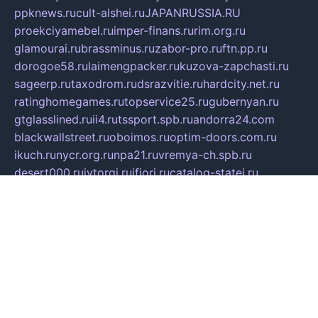
ppknews.ru
cult-alshei.ru
JAPANRUSSIA.RU
proekciyamebel.ru
imper-finans.ru
rim.org.ru
glamourai.ru
brassminus.ru
zabor-pro.ru
ftn.pp.ru
dorogoe58.ru
laimengpacker.ru
kuzova-zapchasti.ru
sageerp.ru
taxodrom.ru
dsrazvitie.ru
hardcity.net.ru
ratinghomegames.ru
topservice25.ru
gubernyan.ru
gtglasslined.ru
ii4.ru
tssport.spb.ru
andorra24.com
blackwallstreet.ru
oboimos.ru
optim-doors.com.ru
ikuch.ru
nycr.org.ru
npa21.ru
vremya-ch.spb.ru
desert000.ru
ivtorgi.ru
ifiori.ru
catalog-statei.ru
dcv.org.ru
spetsmaster174.ru
ipkameryhiseeu.ru
dum26.ru
ruspol.spb.ru
fr-opendp.ru
kam-solnyshko.ru
cheyenne-arapaho.ru
sevzapmetal.spb.ru
ted-lapidus.spb.ru
parasite-eliminator.ru
sigma-complete.ru
modernworld.ru
dama-moda.ru
eholot-group.ru
sk-nvkz.ru
DRONGOLD.RU
democratia2.ru
i-farmer.ru
mass-sport.org
jablonex.spb.ru
bookmess.ru
linkword.ru