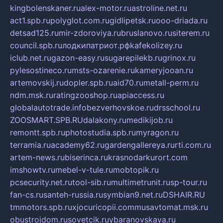
kingbolenskaner.ru
alex-motor.ru
astroline.net.ru
act1.spb.ru
polyglot.com.ru
gidlipetsk.ru
ooo-driada.ru
detsad125.ru
mir-zdoroviya.ru
bruslanovo.ru
siterem.ru
council.spb.ru
лодкипатриот.рф
kafekolizey.ru
iclub.net.ru
gazon-easy.ru
sugarepilekb.ru
grinox.ru
pylesostineco.ru
msts-ozarenie.ru
kameryjooan.ru
artemovskij.ru
dopler.spb.ru
aid70.ru
metall-perm.ru
ndm.msk.ru
ratingzooshop.ru
apiaccess.ru
globalautotrade.info
bezverhovskoe.ru
drsschool.ru
ZOOSMART.SPB.RU
dalakony.ru
medikijob.ru
remontt.spb.ru
photostudia.spb.ru
myragon.ru
terramia.ru
academy62.ru
gardengallereya.ru
rti.com.ru
artem-news.ru
biserinca.ru
krasnodarkurort.com
imshowtv.ru
mebel-v-tule.ru
mobtopik.ru
pcsecurity.net.ru
tool-sib.ru
multimetrunit.ru
sp-tour.ru
fan-cs.ru
santeh-russia.ru
symbian9.net.ru
DSHAIR.RU
tmmotors.spb.ru
xjocuricopii.com
musavtomat.msk.ru
obustrojdom.ru
sovetcik.ru
ybaranovskaya.ru