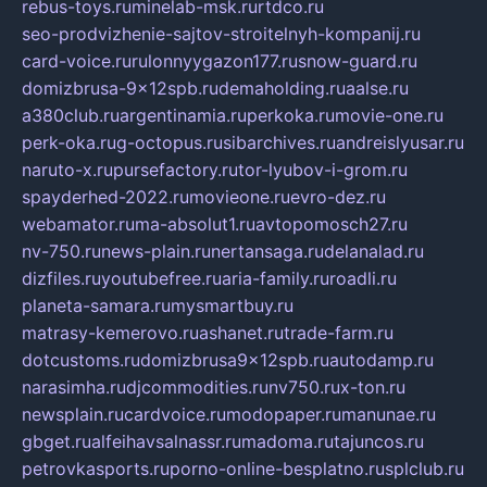
rebus-toys.ru
minelab-msk.ru
rtdco.ru
seo-prodvizhenie-sajtov-stroitelnyh-kompanij.ru
card-voice.ru
rulonnyygazon177.ru
snow-guard.ru
domizbrusa-9x12spb.ru
demaholding.ru
aalse.ru
a380club.ru
argentinamia.ru
perkoka.ru
movie-one.ru
perk-oka.ru
g-octopus.ru
sibarchives.ru
andreislyusar.ru
naruto-x.ru
pursefactory.ru
tor-lyubov-i-grom.ru
spayderhed-2022.ru
movieone.ru
evro-dez.ru
webamator.ru
ma-absolut1.ru
avtopomosch27.ru
nv-750.ru
news-plain.ru
nertansaga.ru
delanalad.ru
dizfiles.ru
youtubefree.ru
aria-family.ru
roadli.ru
planeta-samara.ru
mysmartbuy.ru
matrasy-kemerovo.ru
ashanet.ru
trade-farm.ru
dotcustoms.ru
domizbrusa9x12spb.ru
autodamp.ru
narasimha.ru
djcommodities.ru
nv750.ru
x-ton.ru
newsplain.ru
cardvoice.ru
modopaper.ru
manunae.ru
gbget.ru
alfeihavsalnassr.ru
madoma.ru
tajuncos.ru
petrovkasports.ru
porno-online-besplatno.ru
splclub.ru