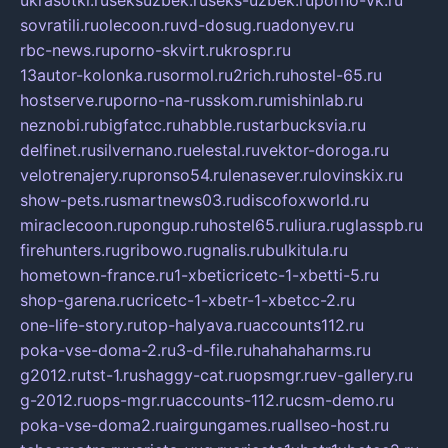
ukrasotki.ru
seksuzbek.ru
seks-uzbek.ru
porno-vk.ru
sovratili.ru
olecoon.ru
vd-dosug.ru
adonyev.ru
rbc-news.ru
porno-skvirt.ru
krospr.ru
13autor-kolonka.ru
sormol.ru
2rich.ru
hostel-65.ru
hostserve.ru
porno-na-russkom.ru
mishinlab.ru
neznobi.ru
bigfatcc.ru
habble.ru
starbucksvia.ru
delfinet.ru
silvernano.ru
elestal.ru
vektor-doroga.ru
velotrenajery.ru
pronso54.ru
lenasever.ru
lovinskix.ru
show-pets.ru
smartnews03.ru
discofoxworld.ru
miraclecoon.ru
pongup.ru
hostel65.ru
liura.ru
glasspb.ru
firehunters.ru
gribowo.ru
gnalis.ru
bulkitula.ru
hometown-france.ru
1-xbeticricetc-1-xbetti-5.ru
shop-garena.ru
cricetc-1-xbetr-1-xbetcc-2.ru
one-life-story.ru
top-halyava.ru
accounts112.ru
poka-vse-doma-2.ru
3-d-file.ru
hahahaharms.ru
g2012.ru
tst-1.ru
shaggy-cat.ru
opsmgr.ru
ev-gallery.ru
g-2012.ru
ops-mgr.ru
accounts-112.ru
csm-demo.ru
poka-vse-doma2.ru
airgungames.ru
allseo-host.ru