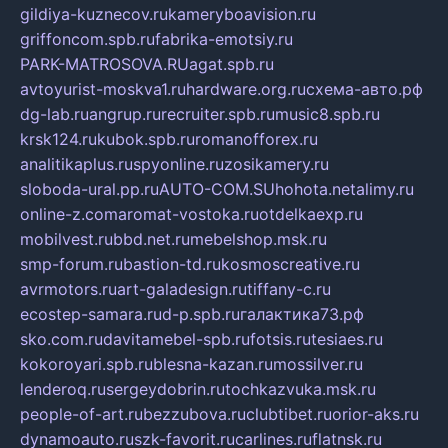
gildiya-kuznecov.ru
kameryboavision.ru
griffoncom.spb.ru
fabrika-emotsiy.ru
PARK-MATROSOVA.RU
agat.spb.ru
avtoyurist-moskva1.ru
hardware.org.ru
схема-авто.рф
dg-lab.ru
angrup.ru
recruiter.spb.ru
music8.spb.ru
krsk124.ru
kubok.spb.ru
romanofforex.ru
analitikaplus.ru
spyonline.ru
zosikamery.ru
sloboda-ural.pp.ru
AUTO-COM.SU
hohota.net
alimy.ru
online-z.com
aromat-vostoka.ru
otdelkaexp.ru
mobilvest.ru
bbd.net.ru
mebelshop.msk.ru
smp-forum.ru
bastion-td.ru
kosmoscreative.ru
avrmotors.ru
art-galadesign.ru
tiffany-c.ru
ecostep-samara.ru
d-p.spb.ru
галактика73.рф
sko.com.ru
davitamebel-spb.ru
fotsis.ru
tesiaes.ru
kokoroyari.spb.ru
blesna-kazan.ru
mossilver.ru
lenderoq.ru
sergeydobrin.ru
tochkazvuka.msk.ru
people-of-art.ru
bezzubova.ru
clubtibet.ru
orior-aks.ru
dynamoauto.ru
szk-favorit.ru
carlines.ru
flatnsk.ru