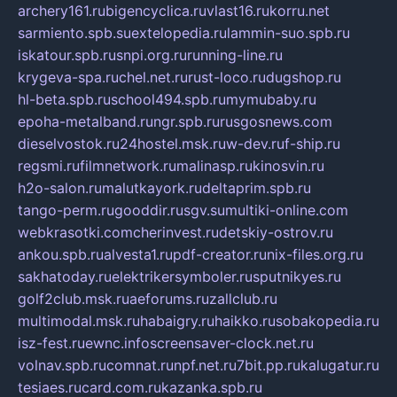
archery161.ru
bigencyclica.ru
vlast16.ru
korru.net
sarmiento.spb.su
extelopedia.ru
lammin-suo.spb.ru
iskatour.spb.ru
snpi.org.ru
running-line.ru
krygeva-spa.ru
chel.net.ru
rust-loco.ru
dugshop.ru
hl-beta.spb.ru
school494.spb.ru
mymubaby.ru
epoha-metalband.ru
ngr.spb.ru
rusgosnews.com
dieselvostok.ru
24hostel.msk.ru
w-dev.ru
f-ship.ru
regsmi.ru
filmnetwork.ru
malinasp.ru
kinosvin.ru
h2o-salon.ru
malutkayork.ru
deltaprim.spb.ru
tango-perm.ru
gooddir.ru
sgv.su
multiki-online.com
webkrasotki.com
cherinvest.ru
detskiy-ostrov.ru
ankou.spb.ru
alvesta1.ru
pdf-creator.ru
nix-files.org.ru
sakhatoday.ru
elektrikersymboler.ru
sputnikyes.ru
golf2club.msk.ru
aeforums.ru
zallclub.ru
multimodal.msk.ru
habaigry.ru
haikko.ru
sobakopedia.ru
isz-fest.ru
ewnc.info
screensaver-clock.net.ru
volnav.spb.ru
comnat.ru
npf.net.ru
7bit.pp.ru
kalugatur.ru
tesiaes.ru
card.com.ru
kazanka.spb.ru