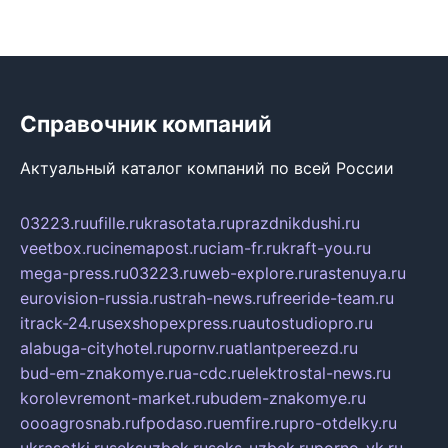
Справочник компаний
Актуальный каталог компаний по всей России
03223.ru
ufille.ru
krasotata.ru
prazdnikdushi.ru
veetbox.ru
cinemapost.ru
ciam-fr.ru
kraft-you.ru
mega-press.ru
03223.ru
web-explore.ru
rastenuya.ru
eurovision-russia.ru
strah-news.ru
freeride-team.ru
itrack-24.ru
sexshopexpress.ru
autostudiopro.ru
alabuga-cityhotel.ru
pornv.ru
atlantpereezd.ru
bud-em-znakomye.ru
a-cdc.ru
elektrostal-news.ru
korolevremont-market.ru
budem-znakomye.ru
oooagrosnab.ru
fpodaso.ru
emfire.ru
pro-otdelky.ru