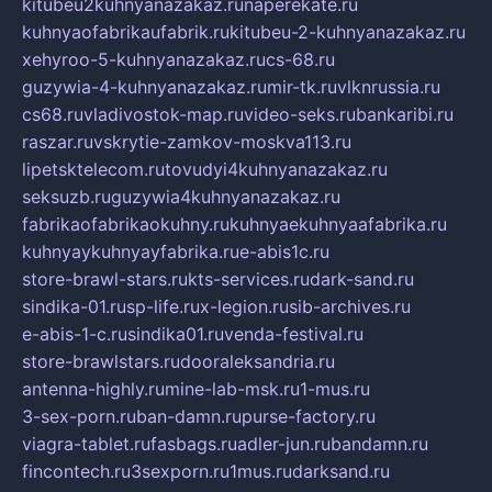
kitubeu2kuhnyanazakaz.ru
naperekate.ru
kuhnyaofabrikaufabrik.ru
kitubeu-2-kuhnyanazakaz.ru
xehyroo-5-kuhnyanazakaz.ru
cs-68.ru
guzywia-4-kuhnyanazakaz.ru
mir-tk.ru
vlknrussia.ru
cs68.ru
vladivostok-map.ru
video-seks.ru
bankaribi.ru
raszar.ru
vskrytie-zamkov-moskva113.ru
lipetsktelecom.ru
tovudyi4kuhnyanazakaz.ru
seksuzb.ru
guzywia4kuhnyanazakaz.ru
fabrikaofabrikaokuhny.ru
kuhnyaekuhnyaafabrika.ru
kuhnyaykuhnyayfabrika.ru
e-abis1c.ru
store-brawl-stars.ru
kts-services.ru
dark-sand.ru
sindika-01.ru
sp-life.ru
x-legion.ru
sib-archives.ru
e-abis-1-c.ru
sindika01.ru
venda-festival.ru
store-brawlstars.ru
dooraleksandria.ru
antenna-highly.ru
mine-lab-msk.ru
1-mus.ru
3-sex-porn.ru
ban-damn.ru
purse-factory.ru
viagra-tablet.ru
fasbags.ru
adler-jun.ru
bandamn.ru
fincontech.ru
3sexporn.ru
1mus.ru
darksand.ru