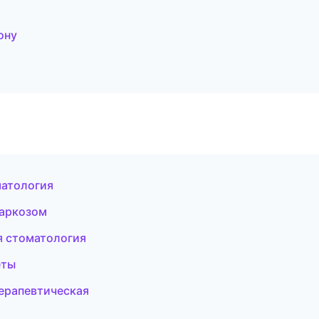
ону
матология
наркозом
я стоматология
еты
терапевтическая