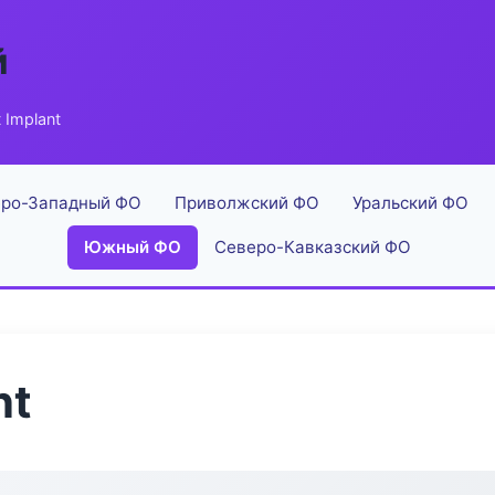
й
 Implant
ро-Западный ФО
Приволжский ФО
Уральский ФО
Южный ФО
Северо-Кавказский ФО
nt