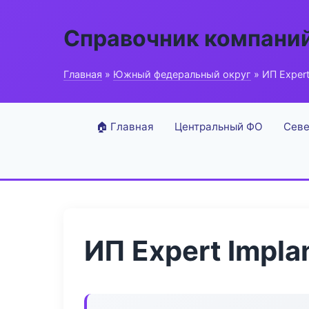
Справочник компани
Главная
»
Южный федеральный округ
» ИП Expert
🏠 Главная
Центральный ФО
Севе
ИП Expert Impla