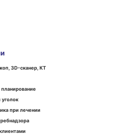
ми
оп, 3D-сканер, КТ
 планирование
 уголок
тика при лечении
требнадзора
 клиентами