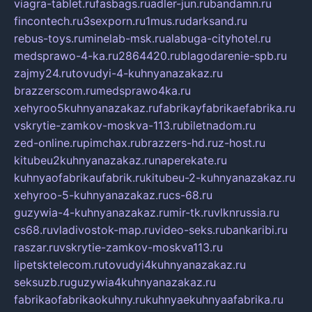
viagra-tablet.ru
fasbags.ru
adler-jun.ru
bandamn.ru
fincontech.ru
3sexporn.ru
1mus.ru
darksand.ru
rebus-toys.ru
minelab-msk.ru
alabuga-cityhotel.ru
medsprawo-4-ka.ru
2864420.ru
blagodarenie-spb.ru
zajmy24.ru
tovudyi-4-kuhnyanazakaz.ru
brazzerscom.ru
medsprawo4ka.ru
xehyroo5kuhnyanazakaz.ru
fabrikayfabrikaefabrika.ru
vskrytie-zamkov-moskva-113.ru
biletnadom.ru
zed-online.ru
pimchax.ru
brazzers-hd.ru
z-host.ru
kitubeu2kuhnyanazakaz.ru
naperekate.ru
kuhnyaofabrikaufabrik.ru
kitubeu-2-kuhnyanazakaz.ru
xehyroo-5-kuhnyanazakaz.ru
cs-68.ru
guzywia-4-kuhnyanazakaz.ru
mir-tk.ru
vlknrussia.ru
cs68.ru
vladivostok-map.ru
video-seks.ru
bankaribi.ru
raszar.ru
vskrytie-zamkov-moskva113.ru
lipetsktelecom.ru
tovudyi4kuhnyanazakaz.ru
seksuzb.ru
guzywia4kuhnyanazakaz.ru
fabrikaofabrikaokuhny.ru
kuhnyaekuhnyaafabrika.ru