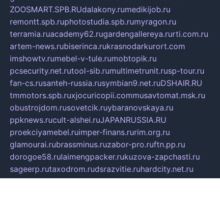
ZOOSMART.SPB.RU
dalakony.ru
medikijob.ru
remontt.spb.ru
photostudia.spb.ru
myragon.ru
terramia.ru
academy62.ru
gardengallereya.ru
rti.com.ru
artem-news.ru
biserinca.ru
krasnodarkurort.com
imshowtv.ru
mebel-v-tule.ru
mobtopik.ru
pcsecurity.net.ru
tool-sib.ru
multimetrunit.ru
sp-tour.ru
fan-cs.ru
santeh-russia.ru
symbian9.net.ru
DSHAIR.RU
tmmotors.spb.ru
xjocuricopii.com
musavtomat.msk.ru
obustrojdom.ru
sovetcik.ru
ybaranovskaya.ru
ppknews.ru
cult-alshei.ru
JAPANRUSSIA.RU
proekciyamebel.ru
imper-finans.ru
rim.org.ru
glamourai.ru
brassminus.ru
zabor-pro.ru
ftn.pp.ru
dorogoe58.ru
laimengpacker.ru
kuzova-zapchasti.ru
sageerp.ru
taxodrom.ru
dsrazvitie.ru
hardcity.net.ru
ratinghomegames.ru
topservice25.ru
gubernyan.ru
gtglasslined.ru
ii4.ru
tssport.spb.ru
andorra24.com
blackwallstreet.ru
oboimos.ru
optim-doors.com.ru
ikuch.ru
nycr.org.ru
npa21.ru
vremya-ch.spb.ru