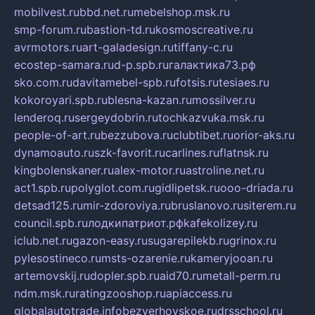
mobilvest.ru
bbd.net.ru
mebelshop.msk.ru
smp-forum.ru
bastion-td.ru
kosmoscreative.ru
avrmotors.ru
art-galadesign.ru
tiffany-c.ru
ecostep-samara.ru
d-p.spb.ru
галактика73.рф
sko.com.ru
davitamebel-spb.ru
fotsis.ru
tesiaes.ru
kokoroyari.spb.ru
blesna-kazan.ru
mossilver.ru
lenderoq.ru
sergeydobrin.ru
tochkazvuka.msk.ru
people-of-art.ru
bezzubova.ru
clubtibet.ru
orior-aks.ru
dynamoauto.ru
szk-favorit.ru
carlines.ru
flatnsk.ru
kingbolenskaner.ru
alex-motor.ru
astroline.net.ru
act1.spb.ru
polyglot.com.ru
gidlipetsk.ru
ooo-driada.ru
detsad125.ru
mir-zdoroviya.ru
bruslanovo.ru
siterem.ru
council.spb.ru
лодкипатриот.рф
kafekolizey.ru
iclub.net.ru
gazon-easy.ru
sugarepilekb.ru
grinox.ru
pylesostineco.ru
msts-ozarenie.ru
kameryjooan.ru
artemovskij.ru
dopler.spb.ru
aid70.ru
metall-perm.ru
ndm.msk.ru
ratingzooshop.ru
apiaccess.ru
globalautotrade.info
bezverhovskoe.ru
drsschool.ru