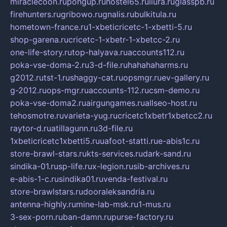
miraclecoon.ru
pongup.ru
hostel65.ru
liura.ru
glasspb.ru
firehunters.ru
gribowo.ru
gnalis.ru
bulkitula.ru
hometown-france.ru
1-xbeticricetc-1-xbetti-5.ru
shop-garena.ru
cricetc-1-xbetr-1-xbetcc-2.ru
one-life-story.ru
top-halyava.ru
accounts112.ru
poka-vse-doma-2.ru
3-d-file.ru
hahahaharms.ru
g2012.ru
tst-1.ru
shaggy-cat.ru
opsmgr.ru
ev-gallery.ru
g-2012.ru
ops-mgr.ru
accounts-112.ru
csm-demo.ru
poka-vse-doma2.ru
airgungames.ru
allseo-host.ru
tehosmotre.ru
varieta-yug.ru
cricetc1xbetr1xbetcc2.ru
raytor-d.ru
atillagunn.ru
3d-file.ru
1xbeticricetc1xbetti5.ru
uafoot-statti.ru
e-abis1c.ru
store-brawl-stars.ru
kts-services.ru
dark-sand.ru
sindika-01.ru
sp-life.ru
x-legion.ru
sib-archives.ru
e-abis-1-c.ru
sindika01.ru
venda-festival.ru
store-brawlstars.ru
dooraleksandria.ru
antenna-highly.ru
mine-lab-msk.ru
1-mus.ru
3-sex-porn.ru
ban-damn.ru
purse-factory.ru