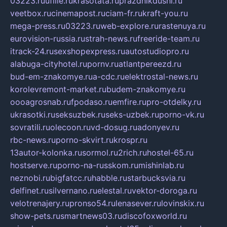
03223.ru
ufille.ru
krasotata.ru
prazdnikdushi.ru
veetbox.ru
cinemapost.ru
ciam-fr.ru
kraft-you.ru
mega-press.ru
03223.ru
web-explore.ru
rastenuya.ru
eurovision-russia.ru
strah-news.ru
freeride-team.ru
itrack-24.ru
sexshopexpress.ru
autostudiopro.ru
alabuga-cityhotel.ru
pornv.ru
atlantpereezd.ru
bud-em-znakomye.ru
a-cdc.ru
elektrostal-news.ru
korolevremont-market.ru
budem-znakomye.ru
oooagrosnab.ru
fpodaso.ru
emfire.ru
pro-otdelky.ru
ukrasotki.ru
seksuzbek.ru
seks-uzbek.ru
porno-vk.ru
sovratili.ru
olecoon.ru
vd-dosug.ru
adonyev.ru
rbc-news.ru
porno-skvirt.ru
krospr.ru
13autor-kolonka.ru
sormol.ru
2rich.ru
hostel-65.ru
hostserve.ru
porno-na-russkom.ru
mishinlab.ru
neznobi.ru
bigfatcc.ru
habble.ru
starbucksvia.ru
delfinet.ru
silvernano.ru
elestal.ru
vektor-doroga.ru
velotrenajery.ru
pronso54.ru
lenasever.ru
lovinskix.ru
show-pets.ru
smartnews03.ru
discofoxworld.ru