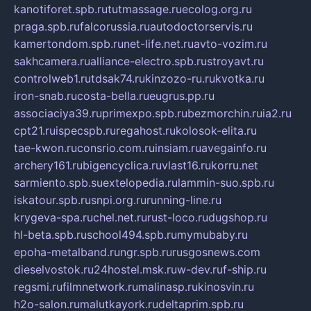
kanotiforet.spb.ru
tutmassage.ru
ecolog.org.ru
praga.spb.ru
falcorussia.ru
autodoctorservis.ru
kamertondom.spb.ru
net-life.net.ru
avto-vozim.ru
sakhcamera.ru
alliance-electro.spb.ru
stroyavt.ru
controlweb1.ru
tdsak74.ru
kinzozo-ru.ru
kvotka.ru
iron-snab.ru
costa-bella.ru
eugrus.pp.ru
associaciya39.ru
primexpo.spb.ru
bezmorchin.ru
ia2.ru
cpt21.ru
ispecspb.ru
regahost.ru
kolosok-elita.ru
tae-kwon.ru
consrio.com.ru
insiam.ru
avegainfo.ru
archery161.ru
bigencyclica.ru
vlast16.ru
korru.net
sarmiento.spb.su
extelopedia.ru
lammin-suo.spb.ru
iskatour.spb.ru
snpi.org.ru
running-line.ru
krygeva-spa.ru
chel.net.ru
rust-loco.ru
dugshop.ru
hl-beta.spb.ru
school494.spb.ru
mymubaby.ru
epoha-metalband.ru
ngr.spb.ru
rusgosnews.com
dieselvostok.ru
24hostel.msk.ru
w-dev.ru
f-ship.ru
regsmi.ru
filmnetwork.ru
malinasp.ru
kinosvin.ru
h2o-salon.ru
malutkayork.ru
deltaprim.spb.ru