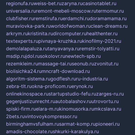
regionufa.ru
weiss-bet.ru
zaryna.ru
casinotablet.ru
universalia.ru
remont-mebeli-moscow.ru
termomur.ru
clubfisher.ru
remstirufa.ru
erdamchi.ru
doramamama.ru
muraviovka-park.ru
worldofwoman.ru
clean-dreams.ru
arkrym.ru
kristinita.ru
dircomputer.ru
healthenter.ru
textexperts.ru
pivnaya-kruzhka.ru
kinofilmy-2021.ru
demolalapaluza.ru
tanyavanya.ru
remstir-tolyatti.ru
msdip.ru
jdol.ru
sokolovr.ru
newtech-spb.ru
rezemkleim.ru
massage-tai.ru
seonub.ru
zvonitut.ru
biolisichka24.ru
mncraft-download.ru
algoritm-sistema.ru
godflesh.ru
ru-industria.ru
zebra-tlt.ru
okna-proficom.ru
erynok.ru
onlinekinospace.ru
startupstudio-fefu.ru
zarges-ru.ru
gegenjustizunrecht.ru
autobalashov.ru
utrovortu.ru
spiski-firm.ru
elara-m.ru
kinomusorka.ru
mkcslava.ru
2bets.ru
vintovoykompressor.ru
birminghamvsfulham.ru
sarmat-komp.ru
pioneeri.ru
amadis-chocolate.ru
shkurki-karakulya.ru