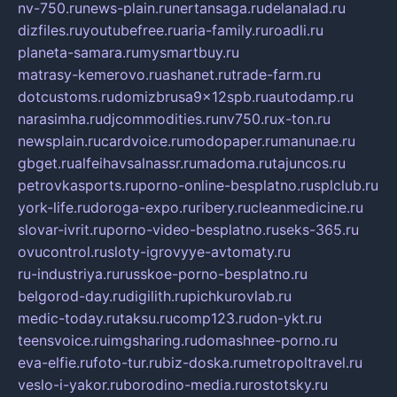
nv-750.ru
news-plain.ru
nertansaga.ru
delanalad.ru
dizfiles.ru
youtubefree.ru
aria-family.ru
roadli.ru
planeta-samara.ru
mysmartbuy.ru
matrasy-kemerovo.ru
ashanet.ru
trade-farm.ru
dotcustoms.ru
domizbrusa9x12spb.ru
autodamp.ru
narasimha.ru
djcommodities.ru
nv750.ru
x-ton.ru
newsplain.ru
cardvoice.ru
modopaper.ru
manunae.ru
gbget.ru
alfeihavsalnassr.ru
madoma.ru
tajuncos.ru
petrovkasports.ru
porno-online-besplatno.ru
splclub.ru
york-life.ru
doroga-expo.ru
ribery.ru
cleanmedicine.ru
slovar-ivrit.ru
porno-video-besplatno.ru
seks-365.ru
ovucontrol.ru
sloty-igrovyye-avtomaty.ru
ru-industriya.ru
russkoe-porno-besplatno.ru
belgorod-day.ru
digilith.ru
pichkurovlab.ru
medic-today.ru
taksu.ru
comp123.ru
don-ykt.ru
teensvoice.ru
imgsharing.ru
domashnee-porno.ru
eva-elfie.ru
foto-tur.ru
biz-doska.ru
metropoltravel.ru
veslo-i-yakor.ru
borodino-media.ru
rostotsky.ru