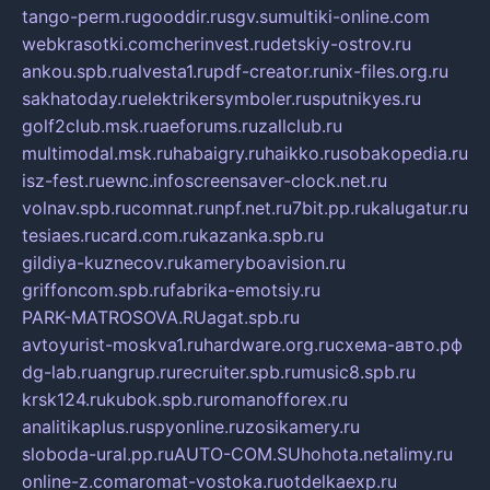
tango-perm.ru
gooddir.ru
sgv.su
multiki-online.com
webkrasotki.com
cherinvest.ru
detskiy-ostrov.ru
ankou.spb.ru
alvesta1.ru
pdf-creator.ru
nix-files.org.ru
sakhatoday.ru
elektrikersymboler.ru
sputnikyes.ru
golf2club.msk.ru
aeforums.ru
zallclub.ru
multimodal.msk.ru
habaigry.ru
haikko.ru
sobakopedia.ru
isz-fest.ru
ewnc.info
screensaver-clock.net.ru
volnav.spb.ru
comnat.ru
npf.net.ru
7bit.pp.ru
kalugatur.ru
tesiaes.ru
card.com.ru
kazanka.spb.ru
gildiya-kuznecov.ru
kameryboavision.ru
griffoncom.spb.ru
fabrika-emotsiy.ru
PARK-MATROSOVA.RU
agat.spb.ru
avtoyurist-moskva1.ru
hardware.org.ru
схема-авто.рф
dg-lab.ru
angrup.ru
recruiter.spb.ru
music8.spb.ru
krsk124.ru
kubok.spb.ru
romanofforex.ru
analitikaplus.ru
spyonline.ru
zosikamery.ru
sloboda-ural.pp.ru
AUTO-COM.SU
hohota.net
alimy.ru
online-z.com
aromat-vostoka.ru
otdelkaexp.ru