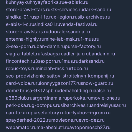
kuhnyaykuhnyayfabrika.ru
e-abis1c.ru
store-brawl-stars.ru
kts-services.ru
dark-sand.ru
sindika-01.ru
sp-life.ru
x-legion.ru
sib-archives.ru
e-abis-1-c.ru
sindika01.ru
venda-festival.ru
store-brawlstars.ru
dooraleksandria.ru
antenna-highly.ru
mine-lab-msk.ru
1-mus.ru
3-sex-porn.ru
ban-damn.ru
purse-factory.ru
viagra-tablet.ru
fasbags.ru
adler-jun.ru
bandamn.ru
fincontech.ru
3sexporn.ru
1mus.ru
darksand.ru
rebus-toys.ru
minelab-msk.ru
rtdco.ru
seo-prodvizhenie-sajtov-stroitelnyh-kompanij.ru
card-voice.ru
rulonnyygazon177.ru
snow-guard.ru
domizbrusa-9x12spb.ru
demaholding.ru
aalse.ru
a380club.ru
argentinamia.ru
perkoka.ru
movie-one.ru
perk-oka.ru
g-octopus.ru
sibarchives.ru
andreislyusar.ru
naruto-x.ru
pursefactory.ru
tor-lyubov-i-grom.ru
spayderhed-2022.ru
movieone.ru
evro-dez.ru
webamator.ru
ma-absolut1.ru
avtopomosch27.ru