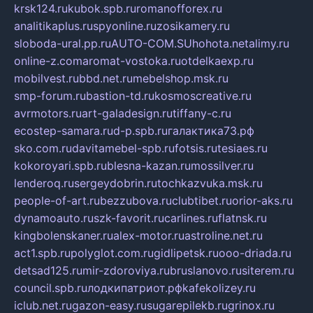
krsk124.ru
kubok.spb.ru
romanofforex.ru
analitikaplus.ru
spyonline.ru
zosikamery.ru
sloboda-ural.pp.ru
AUTO-COM.SU
hohota.net
alimy.ru
online-z.com
aromat-vostoka.ru
otdelkaexp.ru
mobilvest.ru
bbd.net.ru
mebelshop.msk.ru
smp-forum.ru
bastion-td.ru
kosmoscreative.ru
avrmotors.ru
art-galadesign.ru
tiffany-c.ru
ecostep-samara.ru
d-p.spb.ru
галактика73.рф
sko.com.ru
davitamebel-spb.ru
fotsis.ru
tesiaes.ru
kokoroyari.spb.ru
blesna-kazan.ru
mossilver.ru
lenderoq.ru
sergeydobrin.ru
tochkazvuka.msk.ru
people-of-art.ru
bezzubova.ru
clubtibet.ru
orior-aks.ru
dynamoauto.ru
szk-favorit.ru
carlines.ru
flatnsk.ru
kingbolenskaner.ru
alex-motor.ru
astroline.net.ru
act1.spb.ru
polyglot.com.ru
gidlipetsk.ru
ooo-driada.ru
detsad125.ru
mir-zdoroviya.ru
bruslanovo.ru
siterem.ru
council.spb.ru
лодкипатриот.рф
kafekolizey.ru
iclub.net.ru
gazon-easy.ru
sugarepilekb.ru
grinox.ru