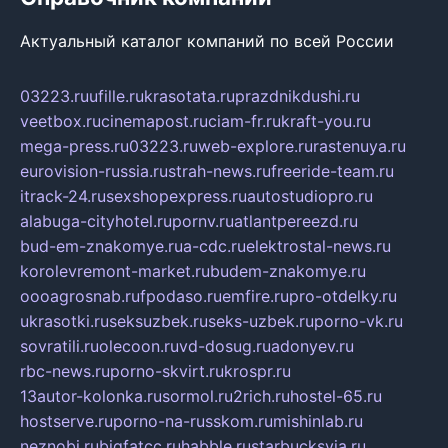
Актуальный каталог компаний по всей России
03223.ru
ufille.ru
krasotata.ru
prazdnikdushi.ru
veetbox.ru
cinemapost.ru
ciam-fr.ru
kraft-you.ru
mega-press.ru
03223.ru
web-explore.ru
rastenuya.ru
eurovision-russia.ru
strah-news.ru
freeride-team.ru
itrack-24.ru
sexshopexpress.ru
autostudiopro.ru
alabuga-cityhotel.ru
pornv.ru
atlantpereezd.ru
bud-em-znakomye.ru
a-cdc.ru
elektrostal-news.ru
korolevremont-market.ru
budem-znakomye.ru
oooagrosnab.ru
fpodaso.ru
emfire.ru
pro-otdelky.ru
ukrasotki.ru
seksuzbek.ru
seks-uzbek.ru
porno-vk.ru
sovratili.ru
olecoon.ru
vd-dosug.ru
adonyev.ru
rbc-news.ru
porno-skvirt.ru
krospr.ru
13autor-kolonka.ru
sormol.ru
2rich.ru
hostel-65.ru
hostserve.ru
porno-na-russkom.ru
mishinlab.ru
neznobi.ru
bigfatcc.ru
habble.ru
starbucksvia.ru