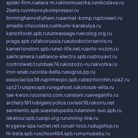
spiski-firm.ru
elara-m.ru
kinomusorka.ru
mkcslava.ru
2bets.ru
vintovoykompressor.ru
birminghamvsfulham.ru
sarmat-komp.ru
pioneeri.ru
amadis-chocolate.ru
shkurki-karakulya.ru
kanotiforet.spb.ru
tutmassage.ru
ecolog.org.ru
praga.spb.ru
falcorussia.ru
autodoctorservis.ru
kamertondom.spb.ru
net-life.net.ru
avto-vozim.ru
sakhcamera.ru
alliance-electro.spb.ru
stroyavt.ru
controlweb1.ru
tdsak74.ru
kinzozo-ru.ru
kvotka.ru
iron-snab.ru
costa-bella.ru
eugrus.pp.ru
associaciya39.ru
primexpo.spb.ru
bezmorchin.ru
ia2.ru
cpt21.ru
ispecspb.ru
regahost.ru
kolosok-elita.ru
tae-kwon.ru
consrio.com.ru
insiam.ru
avegainfo.ru
archery161.ru
bigencyclica.ru
vlast16.ru
korru.net
sarmiento.spb.su
extelopedia.ru
lammin-suo.spb.ru
iskatour.spb.ru
snpi.org.ru
running-line.ru
krygeva-spa.ru
chel.net.ru
rust-loco.ru
dugshop.ru
hl-beta.spb.ru
school494.spb.ru
mymubaby.ru