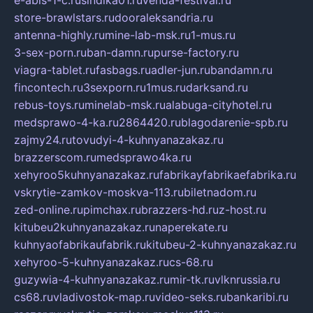
store-brawlstars.ru
dooraleksandria.ru
antenna-highly.ru
mine-lab-msk.ru
1-mus.ru
3-sex-porn.ru
ban-damn.ru
purse-factory.ru
viagra-tablet.ru
fasbags.ru
adler-jun.ru
bandamn.ru
fincontech.ru
3sexporn.ru
1mus.ru
darksand.ru
rebus-toys.ru
minelab-msk.ru
alabuga-cityhotel.ru
medsprawo-4-ka.ru
2864420.ru
blagodarenie-spb.ru
zajmy24.ru
tovudyi-4-kuhnyanazakaz.ru
brazzerscom.ru
medsprawo4ka.ru
xehyroo5kuhnyanazakaz.ru
fabrikayfabrikaefabrika.ru
vskrytie-zamkov-moskva-113.ru
biletnadom.ru
zed-online.ru
pimchax.ru
brazzers-hd.ru
z-host.ru
kitubeu2kuhnyanazakaz.ru
naperekate.ru
kuhnyaofabrikaufabrik.ru
kitubeu-2-kuhnyanazakaz.ru
xehyroo-5-kuhnyanazakaz.ru
cs-68.ru
guzywia-4-kuhnyanazakaz.ru
mir-tk.ru
vlknrussia.ru
cs68.ru
vladivostok-map.ru
video-seks.ru
bankaribi.ru