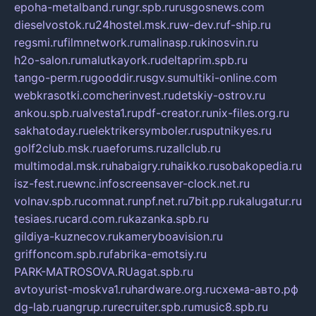
epoha-metalband.ru
ngr.spb.ru
rusgosnews.com
dieselvostok.ru
24hostel.msk.ru
w-dev.ru
f-ship.ru
regsmi.ru
filmnetwork.ru
malinasp.ru
kinosvin.ru
h2o-salon.ru
malutkayork.ru
deltaprim.spb.ru
tango-perm.ru
gooddir.ru
sgv.su
multiki-online.com
webkrasotki.com
cherinvest.ru
detskiy-ostrov.ru
ankou.spb.ru
alvesta1.ru
pdf-creator.ru
nix-files.org.ru
sakhatoday.ru
elektrikersymboler.ru
sputnikyes.ru
golf2club.msk.ru
aeforums.ru
zallclub.ru
multimodal.msk.ru
habaigry.ru
haikko.ru
sobakopedia.ru
isz-fest.ru
ewnc.info
screensaver-clock.net.ru
volnav.spb.ru
comnat.ru
npf.net.ru
7bit.pp.ru
kalugatur.ru
tesiaes.ru
card.com.ru
kazanka.spb.ru
gildiya-kuznecov.ru
kameryboavision.ru
griffoncom.spb.ru
fabrika-emotsiy.ru
PARK-MATROSOVA.RU
agat.spb.ru
avtoyurist-moskva1.ru
hardware.org.ru
схема-авто.рф
dg-lab.ru
angrup.ru
recruiter.spb.ru
music8.spb.ru