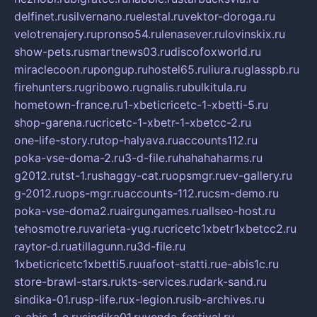
delfinet.ru
silvernano.ru
elestal.ru
vektor-doroga.ru
velotrenajery.ru
pronso54.ru
lenasever.ru
lovinskix.ru
show-pets.ru
smartnews03.ru
discofoxworld.ru
miraclecoon.ru
pongup.ru
hostel65.ru
liura.ru
glasspb.ru
firehunters.ru
gribowo.ru
gnalis.ru
bulkitula.ru
hometown-france.ru
1-xbeticricetc-1-xbetti-5.ru
shop-garena.ru
cricetc-1-xbetr-1-xbetcc-2.ru
one-life-story.ru
top-halyava.ru
accounts112.ru
poka-vse-doma-2.ru
3-d-file.ru
hahahaharms.ru
g2012.ru
tst-1.ru
shaggy-cat.ru
opsmgr.ru
ev-gallery.ru
g-2012.ru
ops-mgr.ru
accounts-112.ru
csm-demo.ru
poka-vse-doma2.ru
airgungames.ru
allseo-host.ru
tehosmotre.ru
varieta-yug.ru
cricetc1xbetr1xbetcc2.ru
raytor-d.ru
atillagunn.ru
3d-file.ru
1xbeticricetc1xbetti5.ru
uafoot-statti.ru
e-abis1c.ru
store-brawl-stars.ru
kts-services.ru
dark-sand.ru
sindika-01.ru
sp-life.ru
x-legion.ru
sib-archives.ru
e-abis-1-c.ru
sindika01.ru
venda-festival.ru