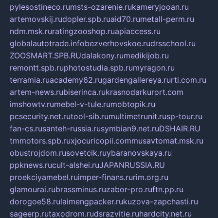
pylesostineco.ru
msts-ozarenie.ru
kameryjooan.ru
artemovskij.ru
dopler.spb.ru
aid70.ru
metall-perm.ru
ndm.msk.ru
ratingzooshop.ru
apiaccess.ru
globalautotrade.info
bezverhovskoe.ru
drsschool.ru
ZOOSMART.SPB.RU
dalakony.ru
medikijob.ru
remontt.spb.ru
photostudia.spb.ru
myragon.ru
terramia.ru
academy62.ru
gardengallereya.ru
rti.com.ru
artem-news.ru
biserinca.ru
krasnodarkurort.com
imshowtv.ru
mebel-v-tule.ru
mobtopik.ru
pcsecurity.net.ru
tool-sib.ru
multimetrunit.ru
sp-tour.ru
fan-cs.ru
santeh-russia.ru
symbian9.net.ru
DSHAIR.RU
tmmotors.spb.ru
xjocuricopii.com
musavtomat.msk.ru
obustrojdom.ru
sovetcik.ru
ybaranovskaya.ru
ppknews.ru
cult-alshei.ru
JAPANRUSSIA.RU
proekciyamebel.ru
imper-finans.ru
rim.org.ru
glamourai.ru
brassminus.ru
zabor-pro.ru
ftn.pp.ru
dorogoe58.ru
laimengpacker.ru
kuzova-zapchasti.ru
sageerp.ru
taxodrom.ru
dsrazvitie.ru
hardcity.net.ru