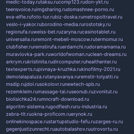
medic-today.ru
taksu.ru
comp123.ru
don-ykt.ru
teensvoice.ru
imgsharing.ru
domashnee-porno.ru
eva-elfie.ru
foto-tur.ru
biz-doska.ru
metropoltravel.ru
veslo-i-yakor.ru
borodino-media.ru
rostotsky.ru
regionufa.ru
weiss-bet.ru
zaryna.ru
casinotablet.ru
universalia.ru
remont-mebeli-moscow.ru
termomur.ru
clubfisher.ru
remstirufa.ru
erdamchi.ru
doramamama.ru
muraviovka-park.ru
worldofwoman.ru
clean-dreams.ru
arkrym.ru
kristinita.ru
dircomputer.ru
healthenter.ru
textexperts.ru
pivnaya-kruzhka.ru
kinofilmy-2021.ru
demolalapaluza.ru
tanyavanya.ru
remstir-tolyatti.ru
msdip.ru
jdol.ru
sokolovr.ru
newtech-spb.ru
rezemkleim.ru
massage-tai.ru
seonub.ru
zvonitut.ru
biolisichka24.ru
mncraft-download.ru
algoritm-sistema.ru
godflesh.ru
ru-industria.ru
zebra-tlt.ru
okna-proficom.ru
erynok.ru
onlinekinospace.ru
startupstudio-fefu.ru
zarges-ru.ru
gegenjustizunrecht.ru
autobalashov.ru
utrovortu.ru