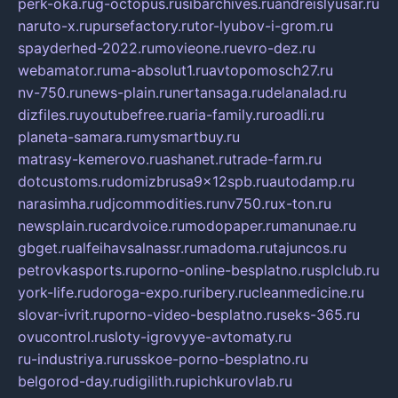
perk-oka.ru
g-octopus.ru
sibarchives.ru
andreislyusar.ru
naruto-x.ru
pursefactory.ru
tor-lyubov-i-grom.ru
spayderhed-2022.ru
movieone.ru
evro-dez.ru
webamator.ru
ma-absolut1.ru
avtopomosch27.ru
nv-750.ru
news-plain.ru
nertansaga.ru
delanalad.ru
dizfiles.ru
youtubefree.ru
aria-family.ru
roadli.ru
planeta-samara.ru
mysmartbuy.ru
matrasy-kemerovo.ru
ashanet.ru
trade-farm.ru
dotcustoms.ru
domizbrusa9x12spb.ru
autodamp.ru
narasimha.ru
djcommodities.ru
nv750.ru
x-ton.ru
newsplain.ru
cardvoice.ru
modopaper.ru
manunae.ru
gbget.ru
alfeihavsalnassr.ru
madoma.ru
tajuncos.ru
petrovkasports.ru
porno-online-besplatno.ru
splclub.ru
york-life.ru
doroga-expo.ru
ribery.ru
cleanmedicine.ru
slovar-ivrit.ru
porno-video-besplatno.ru
seks-365.ru
ovucontrol.ru
sloty-igrovyye-avtomaty.ru
ru-industriya.ru
russkoe-porno-besplatno.ru
belgorod-day.ru
digilith.ru
pichkurovlab.ru