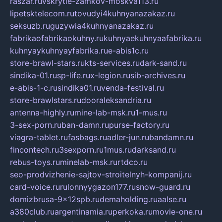
raszar.ru
vskrytie-zamkov-moskva113.ru
lipetsktelecom.ru
tovudyi4kuhnyanazakaz.ru
seksuzb.ru
guzywia4kuhnyanazakaz.ru
fabrikaofabrikaokuhny.ru
kuhnyaekuhnyaafabrika.ru
kuhnyaykuhnyayfabrika.ru
e-abis1c.ru
store-brawl-stars.ru
kts-services.ru
dark-sand.ru
sindika-01.ru
sp-life.ru
x-legion.ru
sib-archives.ru
e-abis-1-c.ru
sindika01.ru
venda-festival.ru
store-brawlstars.ru
dooraleksandria.ru
antenna-highly.ru
mine-lab-msk.ru
1-mus.ru
3-sex-porn.ru
ban-damn.ru
purse-factory.ru
viagra-tablet.ru
fasbags.ru
adler-jun.ru
bandamn.ru
fincontech.ru
3sexporn.ru
1mus.ru
darksand.ru
rebus-toys.ru
minelab-msk.ru
rtdco.ru
seo-prodvizhenie-sajtov-stroitelnyh-kompanij.ru
card-voice.ru
rulonnyygazon177.ru
snow-guard.ru
domizbrusa-9x12spb.ru
demaholding.ru
aalse.ru
a380club.ru
argentinamia.ru
perkoka.ru
movie-one.ru