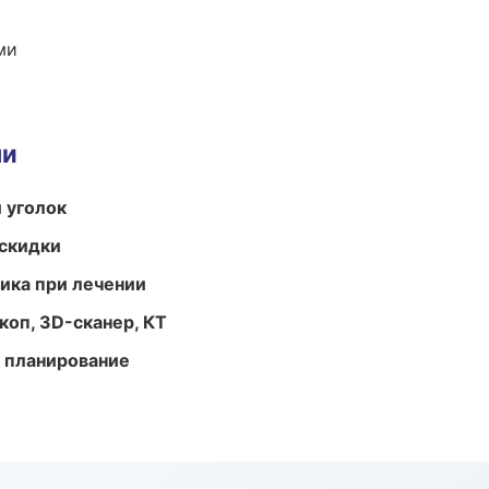
ми
ми
 уголок
скидки
тика при лечении
оп, 3D-сканер, КТ
 планирование