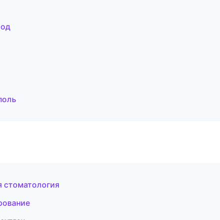
род
поль
я стоматология
рование