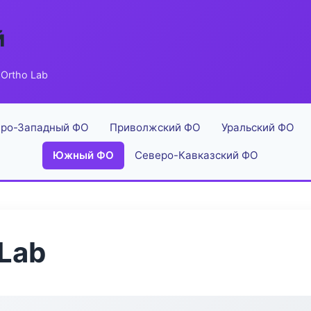
й
Ortho Lab
ро-Западный ФО
Приволжский ФО
Уральский ФО
Южный ФО
Северо-Кавказский ФО
Lab