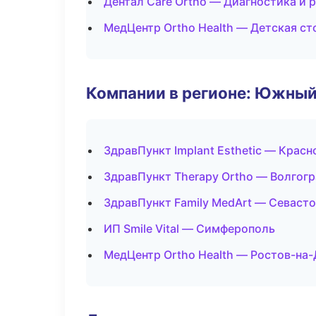
Дентал Care Ortho — Диагностика и р
МедЦентр Ortho Health — Детская с
Компании в регионе: Южный
ЗдравПункт Implant Esthetic — Красн
ЗдравПункт Therapy Ortho — Волгог
ЗдравПункт Family MedArt — Севаст
ИП Smile Vital — Симферополь
МедЦентр Ortho Health — Ростов-на