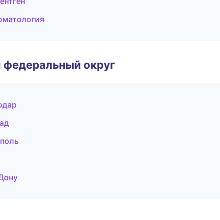
ентген
томатология
 федеральный округ
одар
рад
ополь
-Дону