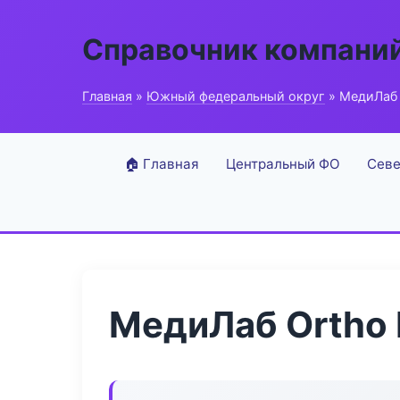
Справочник компани
Главная
»
Южный федеральный округ
» МедиЛаб 
🏠 Главная
Центральный ФО
Севе
МедиЛаб Ortho 