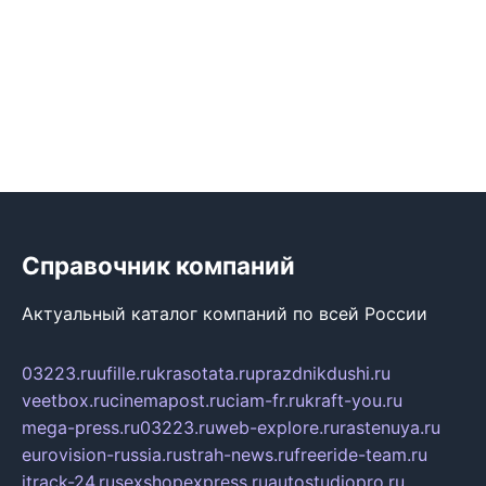
Справочник компаний
Актуальный каталог компаний по всей России
03223.ru
ufille.ru
krasotata.ru
prazdnikdushi.ru
veetbox.ru
cinemapost.ru
ciam-fr.ru
kraft-you.ru
mega-press.ru
03223.ru
web-explore.ru
rastenuya.ru
eurovision-russia.ru
strah-news.ru
freeride-team.ru
itrack-24.ru
sexshopexpress.ru
autostudiopro.ru