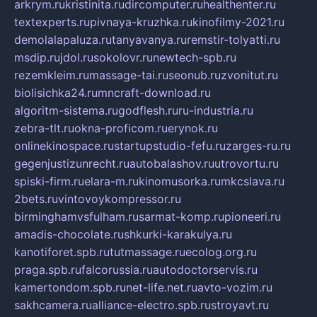
arkrym.ru
kristinita.ru
dircomputer.ru
healthenter.ru
textexperts.ru
pivnaya-kruzhka.ru
kinofilmy-2021.ru
demolalapaluza.ru
tanyavanya.ru
remstir-tolyatti.ru
msdip.ru
jdol.ru
sokolovr.ru
newtech-spb.ru
rezemkleim.ru
massage-tai.ru
seonub.ru
zvonitut.ru
biolisichka24.ru
mncraft-download.ru
algoritm-sistema.ru
godflesh.ru
ru-industria.ru
zebra-tlt.ru
okna-proficom.ru
erynok.ru
onlinekinospace.ru
startupstudio-fefu.ru
zarges-ru.ru
gegenjustizunrecht.ru
autobalashov.ru
utrovortu.ru
spiski-firm.ru
elara-m.ru
kinomusorka.ru
mkcslava.ru
2bets.ru
vintovoykompressor.ru
birminghamvsfulham.ru
sarmat-komp.ru
pioneeri.ru
amadis-chocolate.ru
shkurki-karakulya.ru
kanotiforet.spb.ru
tutmassage.ru
ecolog.org.ru
praga.spb.ru
falcorussia.ru
autodoctorservis.ru
kamertondom.spb.ru
net-life.net.ru
avto-vozim.ru
sakhcamera.ru
alliance-electro.spb.ru
stroyavt.ru