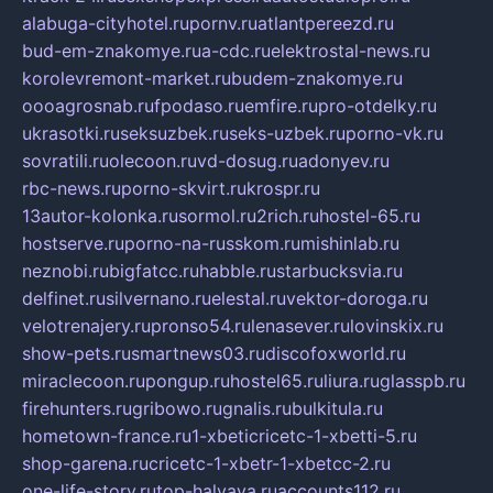
alabuga-cityhotel.ru
pornv.ru
atlantpereezd.ru
bud-em-znakomye.ru
a-cdc.ru
elektrostal-news.ru
korolevremont-market.ru
budem-znakomye.ru
oooagrosnab.ru
fpodaso.ru
emfire.ru
pro-otdelky.ru
ukrasotki.ru
seksuzbek.ru
seks-uzbek.ru
porno-vk.ru
sovratili.ru
olecoon.ru
vd-dosug.ru
adonyev.ru
rbc-news.ru
porno-skvirt.ru
krospr.ru
13autor-kolonka.ru
sormol.ru
2rich.ru
hostel-65.ru
hostserve.ru
porno-na-russkom.ru
mishinlab.ru
neznobi.ru
bigfatcc.ru
habble.ru
starbucksvia.ru
delfinet.ru
silvernano.ru
elestal.ru
vektor-doroga.ru
velotrenajery.ru
pronso54.ru
lenasever.ru
lovinskix.ru
show-pets.ru
smartnews03.ru
discofoxworld.ru
miraclecoon.ru
pongup.ru
hostel65.ru
liura.ru
glasspb.ru
firehunters.ru
gribowo.ru
gnalis.ru
bulkitula.ru
hometown-france.ru
1-xbeticricetc-1-xbetti-5.ru
shop-garena.ru
cricetc-1-xbetr-1-xbetcc-2.ru
one-life-story.ru
top-halyava.ru
accounts112.ru