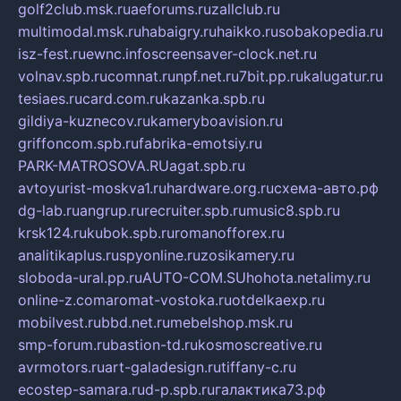
golf2club.msk.ru
aeforums.ru
zallclub.ru
multimodal.msk.ru
habaigry.ru
haikko.ru
sobakopedia.ru
isz-fest.ru
ewnc.info
screensaver-clock.net.ru
volnav.spb.ru
comnat.ru
npf.net.ru
7bit.pp.ru
kalugatur.ru
tesiaes.ru
card.com.ru
kazanka.spb.ru
gildiya-kuznecov.ru
kameryboavision.ru
griffoncom.spb.ru
fabrika-emotsiy.ru
PARK-MATROSOVA.RU
agat.spb.ru
avtoyurist-moskva1.ru
hardware.org.ru
схема-авто.рф
dg-lab.ru
angrup.ru
recruiter.spb.ru
music8.spb.ru
krsk124.ru
kubok.spb.ru
romanofforex.ru
analitikaplus.ru
spyonline.ru
zosikamery.ru
sloboda-ural.pp.ru
AUTO-COM.SU
hohota.net
alimy.ru
online-z.com
aromat-vostoka.ru
otdelkaexp.ru
mobilvest.ru
bbd.net.ru
mebelshop.msk.ru
smp-forum.ru
bastion-td.ru
kosmoscreative.ru
avrmotors.ru
art-galadesign.ru
tiffany-c.ru
ecostep-samara.ru
d-p.spb.ru
галактика73.рф