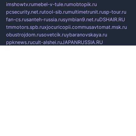
imshowtv.ru
mebel-v-tule.ru
mobtopik.ru
pcsecurity.net.ru
tool-sib.ru
multimetrunit.ru
sp-tour.ru
fan-cs.ru
santeh-russia.ru
symbian9.net.ru
DSHAIR.RU
tmmotors.spb.ru
xjocuricopii.com
musavtomat.msk.ru
obustrojdom.ru
sovetcik.ru
ybaranovskaya.ru
ppknews.ru
cult-alshei.ru
JAPANRUSSIA.RU
proekciyamebel.ru
imper-finans.ru
rim.org.ru
glamourai.ru
brassminus.ru
zabor-pro.ru
ftn.pp.ru
dorogoe58.ru
laimengpacker.ru
kuzova-zapchasti.ru
sageerp.ru
taxodrom.ru
dsrazvitie.ru
hardcity.net.ru
ratinghomegames.ru
topservice25.ru
gubernyan.ru
gtglasslined.ru
ii4.ru
tssport.spb.ru
andorra24.com
blackwallstreet.ru
oboimos.ru
optim-doors.com.ru
ikuch.ru
nycr.org.ru
npa21.ru
vremya-ch.spb.ru
desert000.ru
ivtorgi.ru
ifiori.ru
catalog-statei.ru
dcv.org.ru
spetsmaster174.ru
ipkameryhiseeu.ru
dum26.ru
ruspol.spb.ru
fr-opendp.ru
kam-solnyshko.ru
cheyenne-arapaho.ru
sevzapmetal.spb.ru