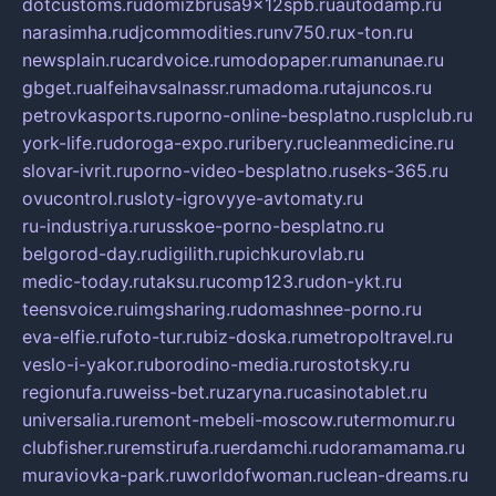
dotcustoms.ru
domizbrusa9x12spb.ru
autodamp.ru
narasimha.ru
djcommodities.ru
nv750.ru
x-ton.ru
newsplain.ru
cardvoice.ru
modopaper.ru
manunae.ru
gbget.ru
alfeihavsalnassr.ru
madoma.ru
tajuncos.ru
petrovkasports.ru
porno-online-besplatno.ru
splclub.ru
york-life.ru
doroga-expo.ru
ribery.ru
cleanmedicine.ru
slovar-ivrit.ru
porno-video-besplatno.ru
seks-365.ru
ovucontrol.ru
sloty-igrovyye-avtomaty.ru
ru-industriya.ru
russkoe-porno-besplatno.ru
belgorod-day.ru
digilith.ru
pichkurovlab.ru
medic-today.ru
taksu.ru
comp123.ru
don-ykt.ru
teensvoice.ru
imgsharing.ru
domashnee-porno.ru
eva-elfie.ru
foto-tur.ru
biz-doska.ru
metropoltravel.ru
veslo-i-yakor.ru
borodino-media.ru
rostotsky.ru
regionufa.ru
weiss-bet.ru
zaryna.ru
casinotablet.ru
universalia.ru
remont-mebeli-moscow.ru
termomur.ru
clubfisher.ru
remstirufa.ru
erdamchi.ru
doramamama.ru
muraviovka-park.ru
worldofwoman.ru
clean-dreams.ru