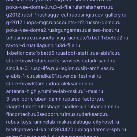
poka-vse-doma-2.ru
3-d-file.ru
hahahaharms.ru
g2012.ru
tst-1.ru
shaggy-cat.ru
opsmgr.ru
ev-gallery.ru
g-2012.ru
ops-mgr.ru
accounts-112.ru
csm-demo.ru
poka-vse-doma2.ru
airgungames.ru
allseo-host.ru
tehosmotre.ru
varieta-yug.ru
cricetc1xbetr1xbetcc2.ru
raytor-d.ru
atillagunn.ru
3d-file.ru
1xbeticricetc1xbetti5.ru
uafoot-statti.ru
e-abis1c.ru
store-brawl-stars.ru
kts-services.ru
dark-sand.ru
sindika-01.ru
sp-life.ru
x-legion.ru
sib-archives.ru
e-abis-1-c.ru
sindika01.ru
venda-festival.ru
store-brawlstars.ru
dooraleksandria.ru
antenna-highly.ru
mine-lab-msk.ru
1-mus.ru
3-sex-porn.ru
ban-damn.ru
purse-factory.ru
viagra-tablet.ru
fasbags.ru
adler-jun.ru
bandamn.ru
fincontech.ru
3sexporn.ru
1mus.ru
darksand.ru
rebus-toys.ru
minelab-msk.ru
alabuga-cityhotel.ru
medsprawo-4-ka.ru
2864420.ru
blagodarenie-spb.ru