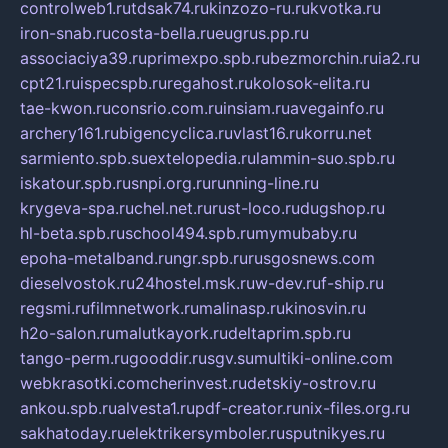
controlweb1.ru
tdsak74.ru
kinzozo-ru.ru
kvotka.ru
iron-snab.ru
costa-bella.ru
eugrus.pp.ru
associaciya39.ru
primexpo.spb.ru
bezmorchin.ru
ia2.ru
cpt21.ru
ispecspb.ru
regahost.ru
kolosok-elita.ru
tae-kwon.ru
consrio.com.ru
insiam.ru
avegainfo.ru
archery161.ru
bigencyclica.ru
vlast16.ru
korru.net
sarmiento.spb.su
extelopedia.ru
lammin-suo.spb.ru
iskatour.spb.ru
snpi.org.ru
running-line.ru
krygeva-spa.ru
chel.net.ru
rust-loco.ru
dugshop.ru
hl-beta.spb.ru
school494.spb.ru
mymubaby.ru
epoha-metalband.ru
ngr.spb.ru
rusgosnews.com
dieselvostok.ru
24hostel.msk.ru
w-dev.ru
f-ship.ru
regsmi.ru
filmnetwork.ru
malinasp.ru
kinosvin.ru
h2o-salon.ru
malutkayork.ru
deltaprim.spb.ru
tango-perm.ru
gooddir.ru
sgv.su
multiki-online.com
webkrasotki.com
cherinvest.ru
detskiy-ostrov.ru
ankou.spb.ru
alvesta1.ru
pdf-creator.ru
nix-files.org.ru
sakhatoday.ru
elektrikersymboler.ru
sputnikyes.ru