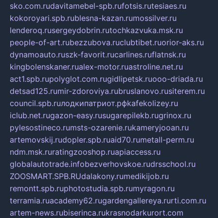
sko.com.ru
davitamebel-spb.ru
fotsis.ru
tesiaes.ru
kokoroyari.spb.ru
blesna-kazan.ru
mossilver.ru
lenderoq.ru
sergeydobrin.ru
tochkazvuka.msk.ru
people-of-art.ru
bezzubova.ru
clubtibet.ru
orior-aks.ru
dynamoauto.ru
szk-favorit.ru
carlines.ru
flatnsk.ru
kingbolenskaner.ru
alex-motor.ru
astroline.net.ru
act1.spb.ru
polyglot.com.ru
gidlipetsk.ru
ooo-driada.ru
detsad125.ru
mir-zdoroviya.ru
bruslanovo.ru
siterem.ru
council.spb.ru
лодкипатриот.рф
kafekolizey.ru
iclub.net.ru
gazon-easy.ru
sugarepilekb.ru
grinox.ru
pylesostineco.ru
msts-ozarenie.ru
kameryjooan.ru
artemovskij.ru
dopler.spb.ru
aid70.ru
metall-perm.ru
ndm.msk.ru
ratingzooshop.ru
apiaccess.ru
globalautotrade.info
bezverhovskoe.ru
drsschool.ru
ZOOSMART.SPB.RU
dalakony.ru
medikijob.ru
remontt.spb.ru
photostudia.spb.ru
myragon.ru
terramia.ru
academy62.ru
gardengallereya.ru
rti.com.ru
artem-news.ru
biserinca.ru
krasnodarkurort.com