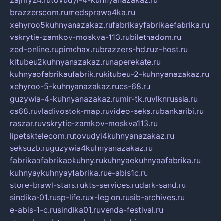
zajmy24.ru
tovudyi-4-kuhnyanazakaz.ru
brazzerscom.ru
medsprawo4ka.ru
xehyroo5kuhnyanazakaz.ru
fabrikayfabrikaefabrika.ru
vskrytie-zamkov-moskva-113.ru
biletnadom.ru
zed-online.ru
pimchax.ru
brazzers-hd.ru
z-host.ru
kitubeu2kuhnyanazakaz.ru
naperekate.ru
kuhnyaofabrikaufabrik.ru
kitubeu-2-kuhnyanazakaz.ru
xehyroo-5-kuhnyanazakaz.ru
cs-68.ru
guzywia-4-kuhnyanazakaz.ru
mir-tk.ru
vlknrussia.ru
cs68.ru
vladivostok-map.ru
video-seks.ru
bankaribi.ru
raszar.ru
vskrytie-zamkov-moskva113.ru
lipetsktelecom.ru
tovudyi4kuhnyanazakaz.ru
seksuzb.ru
guzywia4kuhnyanazakaz.ru
fabrikaofabrikaokuhny.ru
kuhnyaekuhnyaafabrika.ru
kuhnyaykuhnyayfabrika.ru
e-abis1c.ru
store-brawl-stars.ru
kts-services.ru
dark-sand.ru
sindika-01.ru
sp-life.ru
x-legion.ru
sib-archives.ru
e-abis-1-c.ru
sindika01.ru
venda-festival.ru