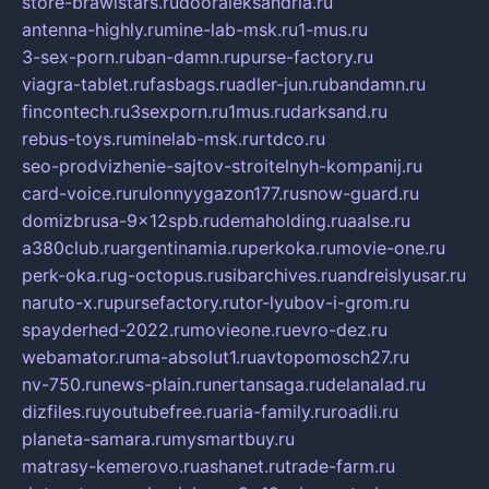
store-brawlstars.ru
dooraleksandria.ru
antenna-highly.ru
mine-lab-msk.ru
1-mus.ru
3-sex-porn.ru
ban-damn.ru
purse-factory.ru
viagra-tablet.ru
fasbags.ru
adler-jun.ru
bandamn.ru
fincontech.ru
3sexporn.ru
1mus.ru
darksand.ru
rebus-toys.ru
minelab-msk.ru
rtdco.ru
seo-prodvizhenie-sajtov-stroitelnyh-kompanij.ru
card-voice.ru
rulonnyygazon177.ru
snow-guard.ru
domizbrusa-9x12spb.ru
demaholding.ru
aalse.ru
a380club.ru
argentinamia.ru
perkoka.ru
movie-one.ru
perk-oka.ru
g-octopus.ru
sibarchives.ru
andreislyusar.ru
naruto-x.ru
pursefactory.ru
tor-lyubov-i-grom.ru
spayderhed-2022.ru
movieone.ru
evro-dez.ru
webamator.ru
ma-absolut1.ru
avtopomosch27.ru
nv-750.ru
news-plain.ru
nertansaga.ru
delanalad.ru
dizfiles.ru
youtubefree.ru
aria-family.ru
roadli.ru
planeta-samara.ru
mysmartbuy.ru
matrasy-kemerovo.ru
ashanet.ru
trade-farm.ru