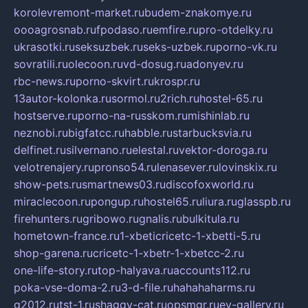
korolevremont-market.ru
budem-znakomye.ru
oooagrosnab.ru
fpodaso.ru
emfire.ru
pro-otdelky.ru
ukrasotki.ru
seksuzbek.ru
seks-uzbek.ru
porno-vk.ru
sovratili.ru
olecoon.ru
vd-dosug.ru
adonyev.ru
rbc-news.ru
porno-skvirt.ru
krospr.ru
13autor-kolonka.ru
sormol.ru
2rich.ru
hostel-65.ru
hostserve.ru
porno-na-russkom.ru
mishinlab.ru
neznobi.ru
bigfatcc.ru
habble.ru
starbucksvia.ru
delfinet.ru
silvernano.ru
elestal.ru
vektor-doroga.ru
velotrenajery.ru
pronso54.ru
lenasever.ru
lovinskix.ru
show-pets.ru
smartnews03.ru
discofoxworld.ru
miraclecoon.ru
pongup.ru
hostel65.ru
liura.ru
glasspb.ru
firehunters.ru
gribowo.ru
gnalis.ru
bulkitula.ru
hometown-france.ru
1-xbeticricetc-1-xbetti-5.ru
shop-garena.ru
cricetc-1-xbetr-1-xbetcc-2.ru
one-life-story.ru
top-halyava.ru
accounts112.ru
poka-vse-doma-2.ru
3-d-file.ru
hahahaharms.ru
g2012.ru
tst-1.ru
shaggy-cat.ru
opsmgr.ru
ev-gallery.ru