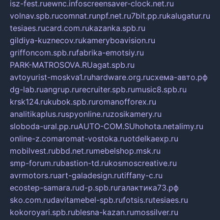
isz-fest.ru
ewnc.info
screensaver-clock.net.ru
volnav.spb.ru
comnat.ru
npf.net.ru
7bit.pp.ru
kalugatur.ru
tesiaes.ru
card.com.ru
kazanka.spb.ru
gildiya-kuznecov.ru
kameryboavision.ru
griffoncom.spb.ru
fabrika-emotsiy.ru
PARK-MATROSOVA.RU
agat.spb.ru
avtoyurist-moskva1.ru
hardware.org.ru
схема-авто.рф
dg-lab.ru
angrup.ru
recruiter.spb.ru
music8.spb.ru
krsk124.ru
kubok.spb.ru
romanofforex.ru
analitikaplus.ru
spyonline.ru
zosikamery.ru
sloboda-ural.pp.ru
AUTO-COM.SU
hohota.net
alimy.ru
online-z.com
aromat-vostoka.ru
otdelkaexp.ru
mobilvest.ru
bbd.net.ru
mebelshop.msk.ru
smp-forum.ru
bastion-td.ru
kosmoscreative.ru
avrmotors.ru
art-galadesign.ru
tiffany-c.ru
ecostep-samara.ru
d-p.spb.ru
галактика73.рф
sko.com.ru
davitamebel-spb.ru
fotsis.ru
tesiaes.ru
kokoroyari.spb.ru
blesna-kazan.ru
mossilver.ru