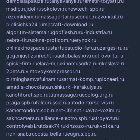
demolalapaluza.ru
tanyavanya.ru
remstir-tolyatti.ru
msdip.ru
jdol.ru
sokolovr.ru
newtech-spb.ru
rezemkleim.ru
massage-tai.ru
seonub.ru
zvonitut.ru
biolisichka24.ru
mncraft-download.ru
algoritm-sistema.ru
godflesh.ru
ru-industria.ru
zebra-tlt.ru
okna-proficom.ru
erynok.ru
onlinekinospace.ru
startupstudio-fefu.ru
zarges-ru.ru
gegenjustizunrecht.ru
autobalashov.ru
utrovortu.ru
spiski-firm.ru
elara-m.ru
kinomusorka.ru
mkcslava.ru
2bets.ru
vintovoykompressor.ru
birminghamvsfulham.ru
sarmat-komp.ru
pioneeri.ru
amadis-chocolate.ru
shkurki-karakulya.ru
kanotiforet.spb.ru
tutmassage.ru
ecolog.org.ru
praga.spb.ru
falcorussia.ru
autodoctorservis.ru
kamertondom.spb.ru
net-life.net.ru
avto-vozim.ru
sakhcamera.ru
alliance-electro.spb.ru
stroyavt.ru
controlweb1.ru
tdsak74.ru
kinzozo-ru.ru
kvotka.ru
iron-snab.ru
costa-bella.ru
eugrus.pp.ru