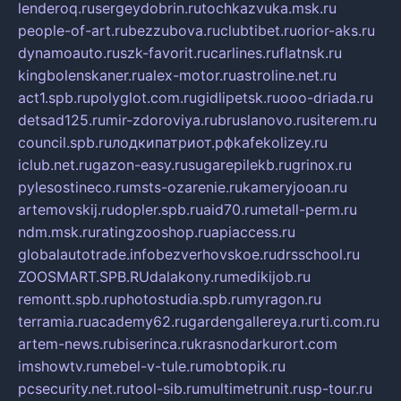
lenderoq.ru
sergeydobrin.ru
tochkazvuka.msk.ru
people-of-art.ru
bezzubova.ru
clubtibet.ru
orior-aks.ru
dynamoauto.ru
szk-favorit.ru
carlines.ru
flatnsk.ru
kingbolenskaner.ru
alex-motor.ru
astroline.net.ru
act1.spb.ru
polyglot.com.ru
gidlipetsk.ru
ooo-driada.ru
detsad125.ru
mir-zdoroviya.ru
bruslanovo.ru
siterem.ru
council.spb.ru
лодкипатриот.рф
kafekolizey.ru
iclub.net.ru
gazon-easy.ru
sugarepilekb.ru
grinox.ru
pylesostineco.ru
msts-ozarenie.ru
kameryjooan.ru
artemovskij.ru
dopler.spb.ru
aid70.ru
metall-perm.ru
ndm.msk.ru
ratingzooshop.ru
apiaccess.ru
globalautotrade.info
bezverhovskoe.ru
drsschool.ru
ZOOSMART.SPB.RU
dalakony.ru
medikijob.ru
remontt.spb.ru
photostudia.spb.ru
myragon.ru
terramia.ru
academy62.ru
gardengallereya.ru
rti.com.ru
artem-news.ru
biserinca.ru
krasnodarkurort.com
imshowtv.ru
mebel-v-tule.ru
mobtopik.ru
pcsecurity.net.ru
tool-sib.ru
multimetrunit.ru
sp-tour.ru