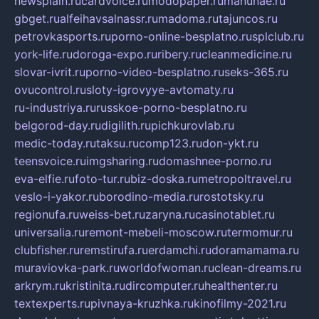
newsplain.ru
cardvoice.ru
modopaper.ru
manunae.ru
gbget.ru
alfeihavsalnassr.ru
madoma.ru
tajuncos.ru
petrovkasports.ru
porno-online-besplatno.ru
splclub.ru
york-life.ru
doroga-expo.ru
ribery.ru
cleanmedicine.ru
slovar-ivrit.ru
porno-video-besplatno.ru
seks-365.ru
ovucontrol.ru
sloty-igrovyye-avtomaty.ru
ru-industriya.ru
russkoe-porno-besplatno.ru
belgorod-day.ru
digilith.ru
pichkurovlab.ru
medic-today.ru
taksu.ru
comp123.ru
don-ykt.ru
teensvoice.ru
imgsharing.ru
domashnee-porno.ru
eva-elfie.ru
foto-tur.ru
biz-doska.ru
metropoltravel.ru
veslo-i-yakor.ru
borodino-media.ru
rostotsky.ru
regionufa.ru
weiss-bet.ru
zaryna.ru
casinotablet.ru
universalia.ru
remont-mebeli-moscow.ru
termomur.ru
clubfisher.ru
remstirufa.ru
erdamchi.ru
doramamama.ru
muraviovka-park.ru
worldofwoman.ru
clean-dreams.ru
arkrym.ru
kristinita.ru
dircomputer.ru
healthenter.ru
textexperts.ru
pivnaya-kruzhka.ru
kinofilmy-2021.ru