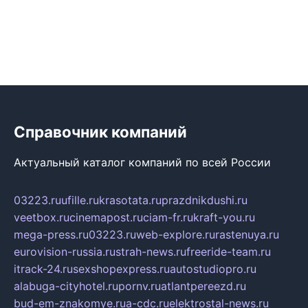
Справочник компаний
Актуальный каталог компаний по всей России
03223.ru
ufille.ru
krasotata.ru
prazdnikdushi.ru
veetbox.ru
cinemapost.ru
ciam-fr.ru
kraft-you.ru
mega-press.ru
03223.ru
web-explore.ru
rastenuya.ru
eurovision-russia.ru
strah-news.ru
freeride-team.ru
itrack-24.ru
sexshopexpress.ru
autostudiopro.ru
alabuga-cityhotel.ru
pornv.ru
atlantpereezd.ru
bud-em-znakomye.ru
a-cdc.ru
elektrostal-news.ru