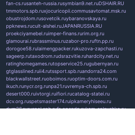
fan-cs.ru
santeh-russia.ru
symbian9.net.ru
DSHAIR.RU
tmmotors.spb.ru
xjocuricopii.com
musavtomat.msk.ru
obustrojdom.ru
sovetcik.ru
ybaranovskaya.ru
ppknews.ru
cult-alshei.ru
JAPANRUSSIA.RU
proekciyamebel.ru
imper-finans.ru
rim.org.ru
glamourai.ru
brassminus.ru
zabor-pro.ru
ftn.pp.ru
dorogoe58.ru
laimengpacker.ru
kuzova-zapchasti.ru
sageerp.ru
taxodrom.ru
dsrazvitie.ru
hardcity.net.ru
ratinghomegames.ru
topservice25.ru
gubernyan.ru
gtglasslined.ru
ii4.ru
tssport.spb.ru
andorra24.com
blackwallstreet.ru
oboimos.ru
optim-doors.com.ru
ikuch.ru
nycr.org.ru
npa21.ru
vremya-ch.spb.ru
desert000.ru
ivtorgi.ru
ifiori.ru
catalog-statei.ru
dcv.org.ru
spetsmaster174.ru
ipkameryhiseeu.ru
dum26.ru
ruspol.spb.ru
fr-opendp.ru
kam-solnyshko.ru
cheyenne-arapaho.ru
sevzapmetal.spb.ru
ted-lapidus.spb.ru
parasite-eliminator.ru
sigma-complete.ru
modernworld.ru
dama-moda.ru