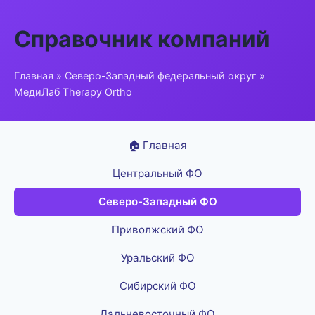
Справочник компаний
Главная
»
Северо-Западный федеральный округ
»
МедиЛаб Therapy Ortho
🏠 Главная
Центральный ФО
Северо-Западный ФО
Приволжский ФО
Уральский ФО
Сибирский ФО
Дальневосточный ФО