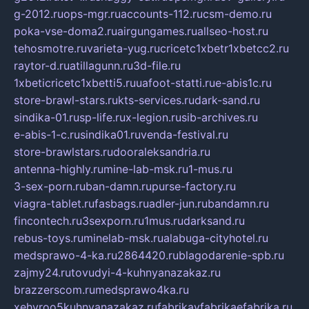
g-2012.ru
ops-mgr.ru
accounts-112.ru
csm-demo.ru
poka-vse-doma2.ru
airgungames.ru
allseo-host.ru
tehosmotre.ru
varieta-yug.ru
cricetc1xbetr1xbetcc2.ru
raytor-d.ru
atillagunn.ru
3d-file.ru
1xbeticricetc1xbetti5.ru
uafoot-statti.ru
e-abis1c.ru
store-brawl-stars.ru
kts-services.ru
dark-sand.ru
sindika-01.ru
sp-life.ru
x-legion.ru
sib-archives.ru
e-abis-1-c.ru
sindika01.ru
venda-festival.ru
store-brawlstars.ru
dooraleksandria.ru
antenna-highly.ru
mine-lab-msk.ru
1-mus.ru
3-sex-porn.ru
ban-damn.ru
purse-factory.ru
viagra-tablet.ru
fasbags.ru
adler-jun.ru
bandamn.ru
fincontech.ru
3sexporn.ru
1mus.ru
darksand.ru
rebus-toys.ru
minelab-msk.ru
alabuga-cityhotel.ru
medsprawo-4-ka.ru
2864420.ru
blagodarenie-spb.ru
zajmy24.ru
tovudyi-4-kuhnyanazakaz.ru
brazzerscom.ru
medsprawo4ka.ru
xehyroo5kuhnyanazakaz.ru
fabrikayfabrikaefabrika.ru