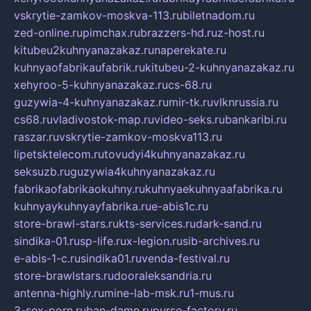
vskrytie-zamkov-moskva-113.ru
biletnadom.ru
zed-online.ru
pimchax.ru
brazzers-hd.ru
z-host.ru
kitubeu2kuhnyanazakaz.ru
naperekate.ru
kuhnyaofabrikaufabrik.ru
kitubeu-2-kuhnyanazakaz.ru
xehyroo-5-kuhnyanazakaz.ru
cs-68.ru
guzywia-4-kuhnyanazakaz.ru
mir-tk.ru
vlknrussia.ru
cs68.ru
vladivostok-map.ru
video-seks.ru
bankaribi.ru
raszar.ru
vskrytie-zamkov-moskva113.ru
lipetsktelecom.ru
tovudyi4kuhnyanazakaz.ru
seksuzb.ru
guzywia4kuhnyanazakaz.ru
fabrikaofabrikaokuhny.ru
kuhnyaekuhnyaafabrika.ru
kuhnyaykuhnyayfabrika.ru
e-abis1c.ru
store-brawl-stars.ru
kts-services.ru
dark-sand.ru
sindika-01.ru
sp-life.ru
x-legion.ru
sib-archives.ru
e-abis-1-c.ru
sindika01.ru
venda-festival.ru
store-brawlstars.ru
dooraleksandria.ru
antenna-highly.ru
mine-lab-msk.ru
1-mus.ru
3-sex-porn.ru
ban-damn.ru
purse-factory.ru