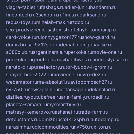
viagra-tablet.ru
fasbags.ru
adler-jun.ru
bandamn.ru
fincontech.ru
3sexporn.ru
1mus.ru
darksand.ru
rebus-toys.ru
minelab-msk.ru
rtdco.ru
seo-prodvizhenie-sajtov-stroitelnyh-kompanij.ru
card-voice.ru
rulonnyygazon177.ru
snow-guard.ru
domizbrusa-9x12spb.ru
demaholding.ru
aalse.ru
a380club.ru
argentinamia.ru
perkoka.ru
movie-one.ru
perk-oka.ru
g-octopus.ru
sibarchives.ru
andreislyusar.ru
naruto-x.ru
pursefactory.ru
tor-lyubov-i-grom.ru
spayderhed-2022.ru
movieone.ru
evro-dez.ru
webamator.ru
ma-absolut1.ru
avtopomosch27.ru
nv-750.ru
news-plain.ru
nertansaga.ru
delanalad.ru
dizfiles.ru
youtubefree.ru
aria-family.ru
roadli.ru
planeta-samara.ru
mysmartbuy.ru
matrasy-kemerovo.ru
ashanet.ru
trade-farm.ru
dotcustoms.ru
domizbrusa9x12spb.ru
autodamp.ru
narasimha.ru
djcommodities.ru
nv750.ru
x-ton.ru