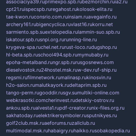
associaciya39.ru
primexpo.spb.ru
bezmorchin.ru
ia2.ru
cpt21.ru
ispecspb.ru
regahost.ru
kolosok-elita.ru
tae-kwon.ru
consrio.com.ru
insiam.ru
avegainfo.ru
archery161.ru
bigencyclica.ru
vlast16.ru
korru.net
sarmiento.spb.su
extelopedia.ru
lammin-suo.spb.ru
iskatour.spb.ru
snpi.org.ru
running-line.ru
krygeva-spa.ru
chel.net.ru
rust-loco.ru
dugshop.ru
hl-beta.spb.ru
school494.spb.ru
mymubaby.ru
epoha-metalband.ru
ngr.spb.ru
rusgosnews.com
dieselvostok.ru
24hostel.msk.ru
w-dev.ru
f-ship.ru
regsmi.ru
filmnetwork.ru
malinasp.ru
kinosvin.ru
h2o-salon.ru
malutkayork.ru
deltaprim.spb.ru
tango-perm.ru
gooddir.ru
sgv.su
multiki-online.com
webkrasotki.com
cherinvest.ru
detskiy-ostrov.ru
ankou.spb.ru
alvesta1.ru
pdf-creator.ru
nix-files.org.ru
sakhatoday.ru
elektrikersymboler.ru
sputnikyes.ru
golf2club.msk.ru
aeforums.ru
zallclub.ru
multimodal.msk.ru
habaigry.ru
haikko.ru
sobakopedia.ru