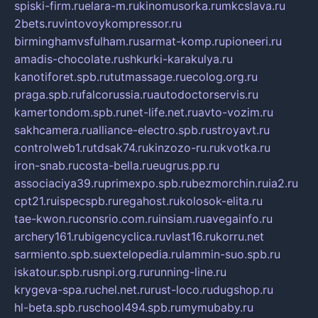
spiski-firm.ru
elara-m.ru
kinomusorka.ru
mkcslava.ru
2bets.ru
vintovoykompressor.ru
birminghamvsfulham.ru
sarmat-komp.ru
pioneeri.ru
amadis-chocolate.ru
shkurki-karakulya.ru
kanotiforet.spb.ru
tutmassage.ru
ecolog.org.ru
praga.spb.ru
falcorussia.ru
autodoctorservis.ru
kamertondom.spb.ru
net-life.net.ru
avto-vozim.ru
sakhcamera.ru
alliance-electro.spb.ru
stroyavt.ru
controlweb1.ru
tdsak74.ru
kinzozo-ru.ru
kvotka.ru
iron-snab.ru
costa-bella.ru
eugrus.pp.ru
associaciya39.ru
primexpo.spb.ru
bezmorchin.ru
ia2.ru
cpt21.ru
ispecspb.ru
regahost.ru
kolosok-elita.ru
tae-kwon.ru
consrio.com.ru
insiam.ru
avegainfo.ru
archery161.ru
bigencyclica.ru
vlast16.ru
korru.net
sarmiento.spb.su
extelopedia.ru
lammin-suo.spb.ru
iskatour.spb.ru
snpi.org.ru
running-line.ru
krygeva-spa.ru
chel.net.ru
rust-loco.ru
dugshop.ru
hl-beta.spb.ru
school494.spb.ru
mymubaby.ru