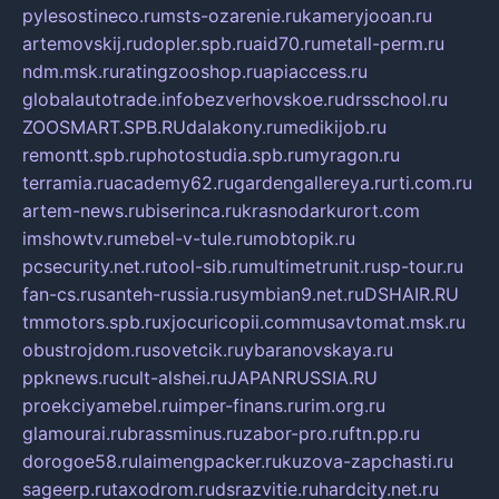
pylesostineco.ru
msts-ozarenie.ru
kameryjooan.ru
artemovskij.ru
dopler.spb.ru
aid70.ru
metall-perm.ru
ndm.msk.ru
ratingzooshop.ru
apiaccess.ru
globalautotrade.info
bezverhovskoe.ru
drsschool.ru
ZOOSMART.SPB.RU
dalakony.ru
medikijob.ru
remontt.spb.ru
photostudia.spb.ru
myragon.ru
terramia.ru
academy62.ru
gardengallereya.ru
rti.com.ru
artem-news.ru
biserinca.ru
krasnodarkurort.com
imshowtv.ru
mebel-v-tule.ru
mobtopik.ru
pcsecurity.net.ru
tool-sib.ru
multimetrunit.ru
sp-tour.ru
fan-cs.ru
santeh-russia.ru
symbian9.net.ru
DSHAIR.RU
tmmotors.spb.ru
xjocuricopii.com
musavtomat.msk.ru
obustrojdom.ru
sovetcik.ru
ybaranovskaya.ru
ppknews.ru
cult-alshei.ru
JAPANRUSSIA.RU
proekciyamebel.ru
imper-finans.ru
rim.org.ru
glamourai.ru
brassminus.ru
zabor-pro.ru
ftn.pp.ru
dorogoe58.ru
laimengpacker.ru
kuzova-zapchasti.ru
sageerp.ru
taxodrom.ru
dsrazvitie.ru
hardcity.net.ru