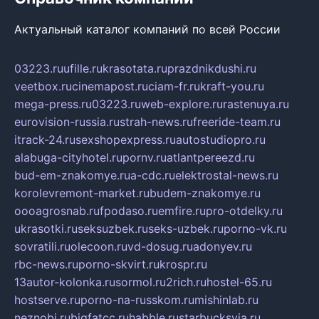
Актуальный каталог компаний по всей России
03223.ru
ufille.ru
krasotata.ru
prazdnikdushi.ru
veetbox.ru
cinemapost.ru
ciam-fr.ru
kraft-you.ru
mega-press.ru
03223.ru
web-explore.ru
rastenuya.ru
eurovision-russia.ru
strah-news.ru
freeride-team.ru
itrack-24.ru
sexshopexpress.ru
autostudiopro.ru
alabuga-cityhotel.ru
pornv.ru
atlantpereezd.ru
bud-em-znakomye.ru
a-cdc.ru
elektrostal-news.ru
korolevremont-market.ru
budem-znakomye.ru
oooagrosnab.ru
fpodaso.ru
emfire.ru
pro-otdelky.ru
ukrasotki.ru
seksuzbek.ru
seks-uzbek.ru
porno-vk.ru
sovratili.ru
olecoon.ru
vd-dosug.ru
adonyev.ru
rbc-news.ru
porno-skvirt.ru
krospr.ru
13autor-kolonka.ru
sormol.ru
2rich.ru
hostel-65.ru
hostserve.ru
porno-na-russkom.ru
mishinlab.ru
neznobi.ru
bigfatcc.ru
habble.ru
starbucksvia.ru