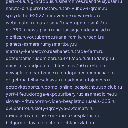
perk-oka.ru
g-octopus.ru
sibarchives.ru
andreislyusar.ru
naruto-x.ru
pursefactory.ru
tor-lyubov-i-grom.ru
spayderhed-2022.ru
movieone.ru
evro-dez.ru
webamator.ru
ma-absolut1.ru
avtopomosch27.ru
nv-750.ru
news-plain.ru
nertansaga.ru
delanalad.ru
dizfiles.ru
youtubefree.ru
aria-family.ru
roadli.ru
planeta-samara.ru
mysmartbuy.ru
matrasy-kemerovo.ru
ashanet.ru
trade-farm.ru
dotcustoms.ru
domizbrusa9x12spb.ru
autodamp.ru
narasimha.ru
djcommodities.ru
nv750.ru
x-ton.ru
newsplain.ru
cardvoice.ru
modopaper.ru
manunae.ru
gbget.ru
alfeihavsalnassr.ru
madoma.ru
tajuncos.ru
petrovkasports.ru
porno-online-besplatno.ru
splclub.ru
york-life.ru
doroga-expo.ru
ribery.ru
cleanmedicine.ru
slovar-ivrit.ru
porno-video-besplatno.ru
seks-365.ru
ovucontrol.ru
sloty-igrovyye-avtomaty.ru
ru-industriya.ru
russkoe-porno-besplatno.ru
belgorod-day.ru
digilith.ru
pichkurovlab.ru