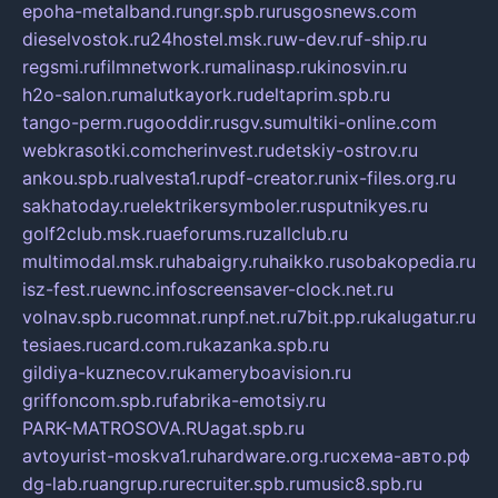
epoha-metalband.ru
ngr.spb.ru
rusgosnews.com
dieselvostok.ru
24hostel.msk.ru
w-dev.ru
f-ship.ru
regsmi.ru
filmnetwork.ru
malinasp.ru
kinosvin.ru
h2o-salon.ru
malutkayork.ru
deltaprim.spb.ru
tango-perm.ru
gooddir.ru
sgv.su
multiki-online.com
webkrasotki.com
cherinvest.ru
detskiy-ostrov.ru
ankou.spb.ru
alvesta1.ru
pdf-creator.ru
nix-files.org.ru
sakhatoday.ru
elektrikersymboler.ru
sputnikyes.ru
golf2club.msk.ru
aeforums.ru
zallclub.ru
multimodal.msk.ru
habaigry.ru
haikko.ru
sobakopedia.ru
isz-fest.ru
ewnc.info
screensaver-clock.net.ru
volnav.spb.ru
comnat.ru
npf.net.ru
7bit.pp.ru
kalugatur.ru
tesiaes.ru
card.com.ru
kazanka.spb.ru
gildiya-kuznecov.ru
kameryboavision.ru
griffoncom.spb.ru
fabrika-emotsiy.ru
PARK-MATROSOVA.RU
agat.spb.ru
avtoyurist-moskva1.ru
hardware.org.ru
схема-авто.рф
dg-lab.ru
angrup.ru
recruiter.spb.ru
music8.spb.ru