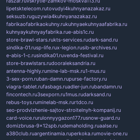
raszar.ru
vskrytie-zamkov-moskva113.ru
lipetsktelecom.ru
tovudyi4kuhnyanazakaz.ru
seksuzb.ru
guzywia4kuhnyanazakaz.ru
fabrikaofabrikaokuhny.ru
kuhnyaekuhnyaafabrika.ru
kuhnyaykuhnyayfabrika.ru
e-abis1c.ru
store-brawl-stars.ru
kts-services.ru
dark-sand.ru
sindika-01.ru
sp-life.ru
x-legion.ru
sib-archives.ru
e-abis-1-c.ru
sindika01.ru
venda-festival.ru
store-brawlstars.ru
dooraleksandria.ru
antenna-highly.ru
mine-lab-msk.ru
1-mus.ru
3-sex-porn.ru
ban-damn.ru
purse-factory.ru
viagra-tablet.ru
fasbags.ru
adler-jun.ru
bandamn.ru
fincontech.ru
3sexporn.ru
1mus.ru
darksand.ru
rebus-toys.ru
minelab-msk.ru
rtdco.ru
seo-prodvizhenie-sajtov-stroitelnyh-kompanij.ru
card-voice.ru
rulonnyygazon177.ru
snow-guard.ru
domizbrusa-9x12spb.ru
demaholding.ru
aalse.ru
a380club.ru
argentinamia.ru
perkoka.ru
movie-one.ru