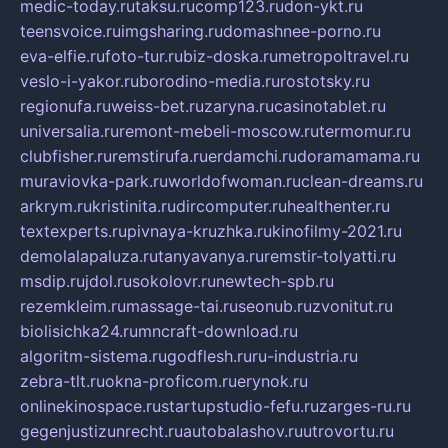
medic-today.ru
taksu.ru
comp123.ru
don-ykt.ru
teensvoice.ru
imgsharing.ru
domashnee-porno.ru
eva-elfie.ru
foto-tur.ru
biz-doska.ru
metropoltravel.ru
veslo-i-yakor.ru
borodino-media.ru
rostotsky.ru
regionufa.ru
weiss-bet.ru
zaryna.ru
casinotablet.ru
universalia.ru
remont-mebeli-moscow.ru
termomur.ru
clubfisher.ru
remstirufa.ru
erdamchi.ru
doramamama.ru
muraviovka-park.ru
worldofwoman.ru
clean-dreams.ru
arkrym.ru
kristinita.ru
dircomputer.ru
healthenter.ru
textexperts.ru
pivnaya-kruzhka.ru
kinofilmy-2021.ru
demolalapaluza.ru
tanyavanya.ru
remstir-tolyatti.ru
msdip.ru
jdol.ru
sokolovr.ru
newtech-spb.ru
rezemkleim.ru
massage-tai.ru
seonub.ru
zvonitut.ru
biolisichka24.ru
mncraft-download.ru
algoritm-sistema.ru
godflesh.ru
ru-industria.ru
zebra-tlt.ru
okna-proficom.ru
erynok.ru
onlinekinospace.ru
startupstudio-fefu.ru
zarges-ru.ru
gegenjustizunrecht.ru
autobalashov.ru
utrovortu.ru