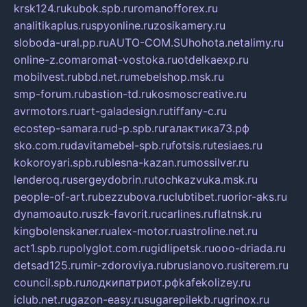
krsk124.ru
kubok.spb.ru
romanofforex.ru
analitikaplus.ru
spyonline.ru
zosikamery.ru
sloboda-ural.pp.ru
AUTO-COM.SU
hohota.net
alimy.ru
online-z.com
aromat-vostoka.ru
otdelkaexp.ru
mobilvest.ru
bbd.net.ru
mebelshop.msk.ru
smp-forum.ru
bastion-td.ru
kosmoscreative.ru
avrmotors.ru
art-galadesign.ru
tiffany-c.ru
ecostep-samara.ru
d-p.spb.ru
галактика73.рф
sko.com.ru
davitamebel-spb.ru
fotsis.ru
tesiaes.ru
kokoroyari.spb.ru
blesna-kazan.ru
mossilver.ru
lenderoq.ru
sergeydobrin.ru
tochkazvuka.msk.ru
people-of-art.ru
bezzubova.ru
clubtibet.ru
orior-aks.ru
dynamoauto.ru
szk-favorit.ru
carlines.ru
flatnsk.ru
kingbolenskaner.ru
alex-motor.ru
astroline.net.ru
act1.spb.ru
polyglot.com.ru
gidlipetsk.ru
ooo-driada.ru
detsad125.ru
mir-zdoroviya.ru
bruslanovo.ru
siterem.ru
council.spb.ru
лодкипатриот.рф
kafekolizey.ru
iclub.net.ru
gazon-easy.ru
sugarepilekb.ru
grinox.ru