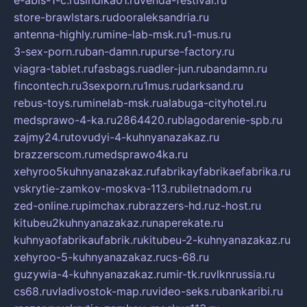
store-brawlstars.ru
dooraleksandria.ru
antenna-highly.ru
mine-lab-msk.ru
1-mus.ru
3-sex-porn.ru
ban-damn.ru
purse-factory.ru
viagra-tablet.ru
fasbags.ru
adler-jun.ru
bandamn.ru
fincontech.ru
3sexporn.ru
1mus.ru
darksand.ru
rebus-toys.ru
minelab-msk.ru
alabuga-cityhotel.ru
medsprawo-4-ka.ru
2864420.ru
blagodarenie-spb.ru
zajmy24.ru
tovudyi-4-kuhnyanazakaz.ru
brazzerscom.ru
medsprawo4ka.ru
xehyroo5kuhnyanazakaz.ru
fabrikayfabrikaefabrika.ru
vskrytie-zamkov-moskva-113.ru
biletnadom.ru
zed-online.ru
pimchax.ru
brazzers-hd.ru
z-host.ru
kitubeu2kuhnyanazakaz.ru
naperekate.ru
kuhnyaofabrikaufabrik.ru
kitubeu-2-kuhnyanazakaz.ru
xehyroo-5-kuhnyanazakaz.ru
cs-68.ru
guzywia-4-kuhnyanazakaz.ru
mir-tk.ru
vlknrussia.ru
cs68.ru
vladivostok-map.ru
video-seks.ru
bankaribi.ru