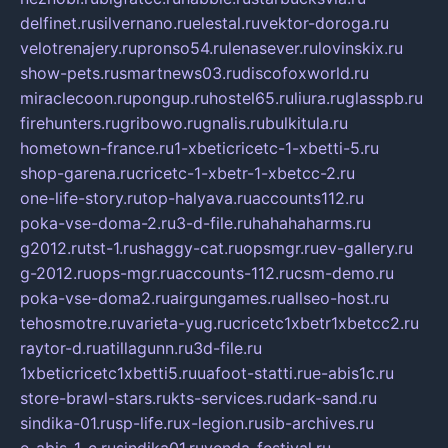
delfinet.ru
silvernano.ru
elestal.ru
vektor-doroga.ru
velotrenajery.ru
pronso54.ru
lenasever.ru
lovinskix.ru
show-pets.ru
smartnews03.ru
discofoxworld.ru
miraclecoon.ru
pongup.ru
hostel65.ru
liura.ru
glasspb.ru
firehunters.ru
gribowo.ru
gnalis.ru
bulkitula.ru
hometown-france.ru
1-xbeticricetc-1-xbetti-5.ru
shop-garena.ru
cricetc-1-xbetr-1-xbetcc-2.ru
one-life-story.ru
top-halyava.ru
accounts112.ru
poka-vse-doma-2.ru
3-d-file.ru
hahahaharms.ru
g2012.ru
tst-1.ru
shaggy-cat.ru
opsmgr.ru
ev-gallery.ru
g-2012.ru
ops-mgr.ru
accounts-112.ru
csm-demo.ru
poka-vse-doma2.ru
airgungames.ru
allseo-host.ru
tehosmotre.ru
varieta-yug.ru
cricetc1xbetr1xbetcc2.ru
raytor-d.ru
atillagunn.ru
3d-file.ru
1xbeticricetc1xbetti5.ru
uafoot-statti.ru
e-abis1c.ru
store-brawl-stars.ru
kts-services.ru
dark-sand.ru
sindika-01.ru
sp-life.ru
x-legion.ru
sib-archives.ru
e-abis-1-c.ru
sindika01.ru
venda-festival.ru