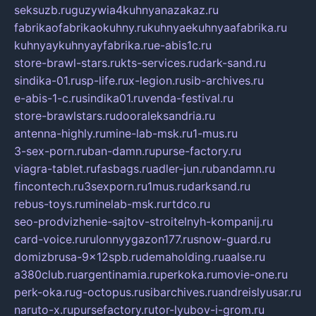
seksuzb.ru
guzywia4kuhnyanazakaz.ru
fabrikaofabrikaokuhny.ru
kuhnyaekuhnyaafabrika.ru
kuhnyaykuhnyayfabrika.ru
e-abis1c.ru
store-brawl-stars.ru
kts-services.ru
dark-sand.ru
sindika-01.ru
sp-life.ru
x-legion.ru
sib-archives.ru
e-abis-1-c.ru
sindika01.ru
venda-festival.ru
store-brawlstars.ru
dooraleksandria.ru
antenna-highly.ru
mine-lab-msk.ru
1-mus.ru
3-sex-porn.ru
ban-damn.ru
purse-factory.ru
viagra-tablet.ru
fasbags.ru
adler-jun.ru
bandamn.ru
fincontech.ru
3sexporn.ru
1mus.ru
darksand.ru
rebus-toys.ru
minelab-msk.ru
rtdco.ru
seo-prodvizhenie-sajtov-stroitelnyh-kompanij.ru
card-voice.ru
rulonnyygazon177.ru
snow-guard.ru
domizbrusa-9x12spb.ru
demaholding.ru
aalse.ru
a380club.ru
argentinamia.ru
perkoka.ru
movie-one.ru
perk-oka.ru
g-octopus.ru
sibarchives.ru
andreislyusar.ru
naruto-x.ru
pursefactory.ru
tor-lyubov-i-grom.ru