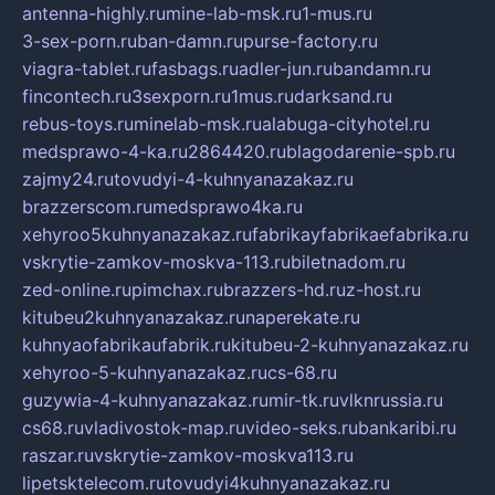
antenna-highly.ru
mine-lab-msk.ru
1-mus.ru
3-sex-porn.ru
ban-damn.ru
purse-factory.ru
viagra-tablet.ru
fasbags.ru
adler-jun.ru
bandamn.ru
fincontech.ru
3sexporn.ru
1mus.ru
darksand.ru
rebus-toys.ru
minelab-msk.ru
alabuga-cityhotel.ru
medsprawo-4-ka.ru
2864420.ru
blagodarenie-spb.ru
zajmy24.ru
tovudyi-4-kuhnyanazakaz.ru
brazzerscom.ru
medsprawo4ka.ru
xehyroo5kuhnyanazakaz.ru
fabrikayfabrikaefabrika.ru
vskrytie-zamkov-moskva-113.ru
biletnadom.ru
zed-online.ru
pimchax.ru
brazzers-hd.ru
z-host.ru
kitubeu2kuhnyanazakaz.ru
naperekate.ru
kuhnyaofabrikaufabrik.ru
kitubeu-2-kuhnyanazakaz.ru
xehyroo-5-kuhnyanazakaz.ru
cs-68.ru
guzywia-4-kuhnyanazakaz.ru
mir-tk.ru
vlknrussia.ru
cs68.ru
vladivostok-map.ru
video-seks.ru
bankaribi.ru
raszar.ru
vskrytie-zamkov-moskva113.ru
lipetsktelecom.ru
tovudyi4kuhnyanazakaz.ru