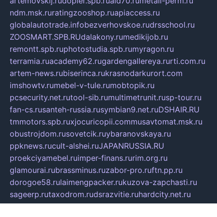
artemovskij.ru
dopler.spb.ru
aid70.ru
metall-perm.ru
ndm.msk.ru
ratingzooshop.ru
apiaccess.ru
globalautotrade.info
bezverhovskoe.ru
drsschool.ru
ZOOSMART.SPB.RU
dalakony.ru
medikijob.ru
remontt.spb.ru
photostudia.spb.ru
myragon.ru
terramia.ru
academy62.ru
gardengallereya.ru
rti.com.ru
artem-news.ru
biserinca.ru
krasnodarkurort.com
imshowtv.ru
mebel-v-tule.ru
mobtopik.ru
pcsecurity.net.ru
tool-sib.ru
multimetrunit.ru
sp-tour.ru
fan-cs.ru
santeh-russia.ru
symbian9.net.ru
DSHAIR.RU
tmmotors.spb.ru
xjocuricopii.com
musavtomat.msk.ru
obustrojdom.ru
sovetcik.ru
ybaranovskaya.ru
ppknews.ru
cult-alshei.ru
JAPANRUSSIA.RU
proekciyamebel.ru
imper-finans.ru
rim.org.ru
glamourai.ru
brassminus.ru
zabor-pro.ru
ftn.pp.ru
dorogoe58.ru
laimengpacker.ru
kuzova-zapchasti.ru
sageerp.ru
taxodrom.ru
dsrazvitie.ru
hardcity.net.ru
ratinghomegames.ru
topservice25.ru
gubernyan.ru