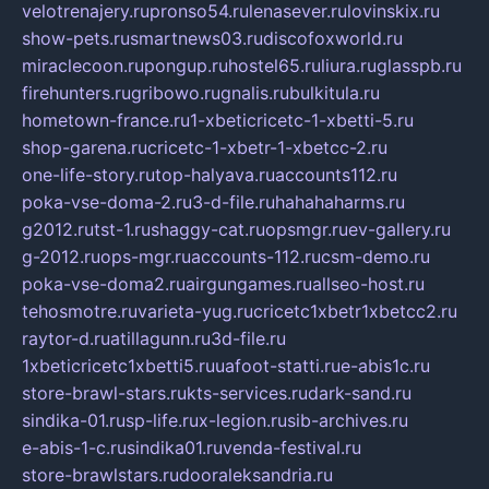
velotrenajery.ru
pronso54.ru
lenasever.ru
lovinskix.ru
show-pets.ru
smartnews03.ru
discofoxworld.ru
miraclecoon.ru
pongup.ru
hostel65.ru
liura.ru
glasspb.ru
firehunters.ru
gribowo.ru
gnalis.ru
bulkitula.ru
hometown-france.ru
1-xbeticricetc-1-xbetti-5.ru
shop-garena.ru
cricetc-1-xbetr-1-xbetcc-2.ru
one-life-story.ru
top-halyava.ru
accounts112.ru
poka-vse-doma-2.ru
3-d-file.ru
hahahaharms.ru
g2012.ru
tst-1.ru
shaggy-cat.ru
opsmgr.ru
ev-gallery.ru
g-2012.ru
ops-mgr.ru
accounts-112.ru
csm-demo.ru
poka-vse-doma2.ru
airgungames.ru
allseo-host.ru
tehosmotre.ru
varieta-yug.ru
cricetc1xbetr1xbetcc2.ru
raytor-d.ru
atillagunn.ru
3d-file.ru
1xbeticricetc1xbetti5.ru
uafoot-statti.ru
e-abis1c.ru
store-brawl-stars.ru
kts-services.ru
dark-sand.ru
sindika-01.ru
sp-life.ru
x-legion.ru
sib-archives.ru
e-abis-1-c.ru
sindika01.ru
venda-festival.ru
store-brawlstars.ru
dooraleksandria.ru