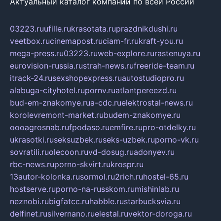
Актуальный каталог компаний по всей России
03223.ru
ufille.ru
krasotata.ru
prazdnikdushi.ru
veetbox.ru
cinemapost.ru
ciam-fr.ru
kraft-you.ru
mega-press.ru
03223.ru
web-explore.ru
rastenuya.ru
eurovision-russia.ru
strah-news.ru
freeride-team.ru
itrack-24.ru
sexshopexpress.ru
autostudiopro.ru
alabuga-cityhotel.ru
pornv.ru
atlantpereezd.ru
bud-em-znakomye.ru
a-cdc.ru
elektrostal-news.ru
korolevremont-market.ru
budem-znakomye.ru
oooagrosnab.ru
fpodaso.ru
emfire.ru
pro-otdelky.ru
ukrasotki.ru
seksuzbek.ru
seks-uzbek.ru
porno-vk.ru
sovratili.ru
olecoon.ru
vd-dosug.ru
adonyev.ru
rbc-news.ru
porno-skvirt.ru
krospr.ru
13autor-kolonka.ru
sormol.ru
2rich.ru
hostel-65.ru
hostserve.ru
porno-na-russkom.ru
mishinlab.ru
neznobi.ru
bigfatcc.ru
habble.ru
starbucksvia.ru
delfinet.ru
silvernano.ru
elestal.ru
vektor-doroga.ru