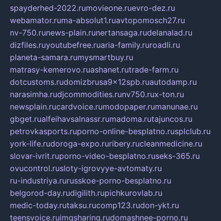
spayderhed-2022.ru
movieone.ru
evro-dez.ru
webamator.ru
ma-absolut1.ru
avtopomosch27.ru
nv-750.ru
news-plain.ru
nertansaga.ru
delanalad.ru
dizfiles.ru
youtubefree.ru
aria-family.ru
roadli.ru
planeta-samara.ru
mysmartbuy.ru
matrasy-kemerovo.ru
ashanet.ru
trade-farm.ru
dotcustoms.ru
domizbrusa9x12spb.ru
autodamp.ru
narasimha.ru
djcommodities.ru
nv750.ru
x-ton.ru
newsplain.ru
cardvoice.ru
modopaper.ru
manunae.ru
gbget.ru
alfeihavsalnassr.ru
madoma.ru
tajuncos.ru
petrovkasports.ru
porno-online-besplatno.ru
splclub.ru
york-life.ru
doroga-expo.ru
ribery.ru
cleanmedicine.ru
slovar-ivrit.ru
porno-video-besplatno.ru
seks-365.ru
ovucontrol.ru
sloty-igrovyye-avtomaty.ru
ru-industriya.ru
russkoe-porno-besplatno.ru
belgorod-day.ru
digilith.ru
pichkurovlab.ru
medic-today.ru
taksu.ru
comp123.ru
don-ykt.ru
teensvoice.ru
imgsharing.ru
domashnee-porno.ru