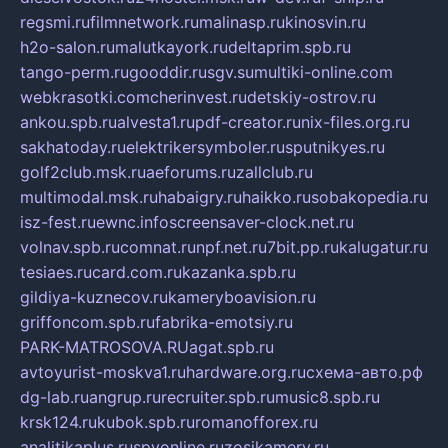
regsmi.ru
filmnetwork.ru
malinasp.ru
kinosvin.ru
h2o-salon.ru
malutkayork.ru
deltaprim.spb.ru
tango-perm.ru
gooddir.ru
sgv.su
multiki-online.com
webkrasotki.com
cherinvest.ru
detskiy-ostrov.ru
ankou.spb.ru
alvesta1.ru
pdf-creator.ru
nix-files.org.ru
sakhatoday.ru
elektrikersymboler.ru
sputnikyes.ru
golf2club.msk.ru
aeforums.ru
zallclub.ru
multimodal.msk.ru
habaigry.ru
haikko.ru
sobakopedia.ru
isz-fest.ru
ewnc.info
screensaver-clock.net.ru
volnav.spb.ru
comnat.ru
npf.net.ru
7bit.pp.ru
kalugatur.ru
tesiaes.ru
card.com.ru
kazanka.spb.ru
gildiya-kuznecov.ru
kameryboavision.ru
griffoncom.spb.ru
fabrika-emotsiy.ru
PARK-MATROSOVA.RU
agat.spb.ru
avtoyurist-moskva1.ru
hardware.org.ru
схема-авто.рф
dg-lab.ru
angrup.ru
recruiter.spb.ru
music8.spb.ru
krsk124.ru
kubok.spb.ru
romanofforex.ru
analitikaplus.ru
spyonline.ru
zosikamery.ru