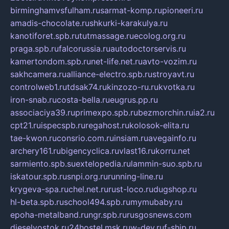
birminghamvsfulham.ru
sarmat-komp.ru
pioneeri.ru
amadis-chocolate.ru
shkurki-karakulya.ru
kanotiforet.spb.ru
tutmassage.ru
ecolog.org.ru
praga.spb.ru
falcorussia.ru
autodoctorservis.ru
kamertondom.spb.ru
net-life.net.ru
avto-vozim.ru
sakhcamera.ru
alliance-electro.spb.ru
stroyavt.ru
controlweb1.ru
tdsak74.ru
kinzozo-ru.ru
kvotka.ru
iron-snab.ru
costa-bella.ru
eugrus.pp.ru
associaciya39.ru
primexpo.spb.ru
bezmorchin.ru
ia2.ru
cpt21.ru
ispecspb.ru
regahost.ru
kolosok-elita.ru
tae-kwon.ru
consrio.com.ru
insiam.ru
avegainfo.ru
archery161.ru
bigencyclica.ru
vlast16.ru
korru.net
sarmiento.spb.su
extelopedia.ru
lammin-suo.spb.ru
iskatour.spb.ru
snpi.org.ru
running-line.ru
krygeva-spa.ru
chel.net.ru
rust-loco.ru
dugshop.ru
hl-beta.spb.ru
school494.spb.ru
mymubaby.ru
epoha-metalband.ru
ngr.spb.ru
rusgosnews.com
dieselvostok.ru
24hostel.msk.ru
w-dev.ru
f-ship.ru