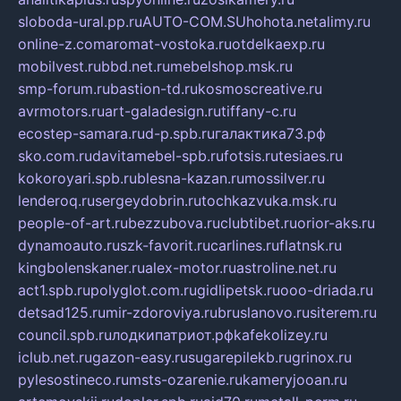
sloboda-ural.pp.ru
AUTO-COM.SU
hohota.net
alimy.ru
online-z.com
aromat-vostoka.ru
otdelkaexp.ru
mobilvest.ru
bbd.net.ru
mebelshop.msk.ru
smp-forum.ru
bastion-td.ru
kosmoscreative.ru
avrmotors.ru
art-galadesign.ru
tiffany-c.ru
ecostep-samara.ru
d-p.spb.ru
галактика73.рф
sko.com.ru
davitamebel-spb.ru
fotsis.ru
tesiaes.ru
kokoroyari.spb.ru
blesna-kazan.ru
mossilver.ru
lenderoq.ru
sergeydobrin.ru
tochkazvuka.msk.ru
people-of-art.ru
bezzubova.ru
clubtibet.ru
orior-aks.ru
dynamoauto.ru
szk-favorit.ru
carlines.ru
flatnsk.ru
kingbolenskaner.ru
alex-motor.ru
astroline.net.ru
act1.spb.ru
polyglot.com.ru
gidlipetsk.ru
ooo-driada.ru
detsad125.ru
mir-zdoroviya.ru
bruslanovo.ru
siterem.ru
council.spb.ru
лодкипатриот.рф
kafekolizey.ru
iclub.net.ru
gazon-easy.ru
sugarepilekb.ru
grinox.ru
pylesostineco.ru
msts-ozarenie.ru
kameryjooan.ru