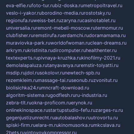
eva-elfie.ru
foto-tur.ru
biz-doska.ru
metropoltravel.ru
veslo-i-yakor.ru
borodino-media.ru
rostotsky.ru
regionufa.ru
weiss-bet.ru
zaryna.ru
casinotablet.ru
universalia.ru
remont-mebeli-moscow.ru
termomur.ru
clubfisher.ru
remstirufa.ru
erdamchi.ru
doramamama.ru
muraviovka-park.ru
worldofwoman.ru
clean-dreams.ru
arkrym.ru
kristinita.ru
dircomputer.ru
healthenter.ru
textexperts.ru
pivnaya-kruzhka.ru
kinofilmy-2021.ru
demolalapaluza.ru
tanyavanya.ru
remstir-tolyatti.ru
msdip.ru
jdol.ru
sokolovr.ru
newtech-spb.ru
rezemkleim.ru
massage-tai.ru
seonub.ru
zvonitut.ru
biolisichka24.ru
mncraft-download.ru
algoritm-sistema.ru
godflesh.ru
ru-industria.ru
zebra-tlt.ru
okna-proficom.ru
erynok.ru
onlinekinospace.ru
startupstudio-fefu.ru
zarges-ru.ru
gegenjustizunrecht.ru
autobalashov.ru
utrovortu.ru
spiski-firm.ru
elara-m.ru
kinomusorka.ru
mkcslava.ru
2bets.ru
vintovoykompressor.ru