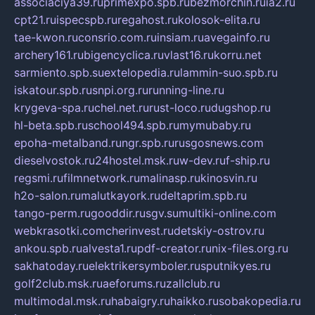
associaciya39.ru
primexpo.spb.ru
bezmorchin.ru
ia2.ru
cpt21.ru
ispecspb.ru
regahost.ru
kolosok-elita.ru
tae-kwon.ru
consrio.com.ru
insiam.ru
avegainfo.ru
archery161.ru
bigencyclica.ru
vlast16.ru
korru.net
sarmiento.spb.su
extelopedia.ru
lammin-suo.spb.ru
iskatour.spb.ru
snpi.org.ru
running-line.ru
krygeva-spa.ru
chel.net.ru
rust-loco.ru
dugshop.ru
hl-beta.spb.ru
school494.spb.ru
mymubaby.ru
epoha-metalband.ru
ngr.spb.ru
rusgosnews.com
dieselvostok.ru
24hostel.msk.ru
w-dev.ru
f-ship.ru
regsmi.ru
filmnetwork.ru
malinasp.ru
kinosvin.ru
h2o-salon.ru
malutkayork.ru
deltaprim.spb.ru
tango-perm.ru
gooddir.ru
sgv.su
multiki-online.com
webkrasotki.com
cherinvest.ru
detskiy-ostrov.ru
ankou.spb.ru
alvesta1.ru
pdf-creator.ru
nix-files.org.ru
sakhatoday.ru
elektrikersymboler.ru
sputnikyes.ru
golf2club.msk.ru
aeforums.ru
zallclub.ru
multimodal.msk.ru
habaigry.ru
haikko.ru
sobakopedia.ru