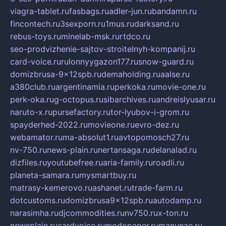
viagra-tablet.ru
fasbags.ru
adler-jun.ru
bandamn.ru
fincontech.ru
3sexporn.ru
1mus.ru
darksand.ru
rebus-toys.ru
minelab-msk.ru
rtdco.ru
seo-prodvizhenie-sajtov-stroitelnyh-kompanij.ru
card-voice.ru
rulonnyygazon177.ru
snow-guard.ru
domizbrusa-9x12spb.ru
demaholding.ru
aalse.ru
a380club.ru
argentinamia.ru
perkoka.ru
movie-one.ru
perk-oka.ru
g-octopus.ru
sibarchives.ru
andreislyusar.ru
naruto-x.ru
pursefactory.ru
tor-lyubov-i-grom.ru
spayderhed-2022.ru
movieone.ru
evro-dez.ru
webamator.ru
ma-absolut1.ru
avtopomosch27.ru
nv-750.ru
news-plain.ru
nertansaga.ru
delanalad.ru
dizfiles.ru
youtubefree.ru
aria-family.ru
roadli.ru
planeta-samara.ru
mysmartbuy.ru
matrasy-kemerovo.ru
ashanet.ru
trade-farm.ru
dotcustoms.ru
domizbrusa9x12spb.ru
autodamp.ru
narasimha.ru
djcommodities.ru
nv750.ru
x-ton.ru
newsplain.ru
cardvoice.ru
modopaper.ru
manunae.ru