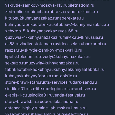
vskrytie-zamkov-moskva-113.ru
biletnadom.ru
zed-online.ru
pimchax.ru
brazzers-hd.ru
z-host.ru
kitubeu2kuhnyanazakaz.ru
naperekate.ru
kuhnyaofabrikaufabrik.ru
kitubeu-2-kuhnyanazakaz.ru
xehyroo-5-kuhnyanazakaz.ru
cs-68.ru
guzywia-4-kuhnyanazakaz.ru
mir-tk.ru
vlknrussia.ru
cs68.ru
vladivostok-map.ru
video-seks.ru
bankaribi.ru
raszar.ru
vskrytie-zamkov-moskva113.ru
lipetsktelecom.ru
tovudyi4kuhnyanazakaz.ru
seksuzb.ru
guzywia4kuhnyanazakaz.ru
fabrikaofabrikaokuhny.ru
kuhnyaekuhnyaafabrika.ru
kuhnyaykuhnyayfabrika.ru
e-abis1c.ru
store-brawl-stars.ru
kts-services.ru
dark-sand.ru
sindika-01.ru
sp-life.ru
x-legion.ru
sib-archives.ru
e-abis-1-c.ru
sindika01.ru
venda-festival.ru
store-brawlstars.ru
dooraleksandria.ru
antenna-highly.ru
mine-lab-msk.ru
1-mus.ru
3-sex-porn.ru
ban-damn.ru
purse-factory.ru