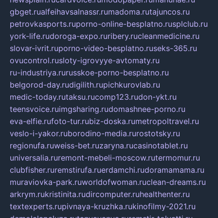
gbget.ru
alfeihavsalnassr.ru
madoma.ru
tajuncos.ru
petrovkasports.ru
porno-online-besplatno.ru
splclub.ru
york-life.ru
doroga-expo.ru
ribery.ru
cleanmedicine.ru
slovar-ivrit.ru
porno-video-besplatno.ru
seks-365.ru
ovucontrol.ru
sloty-igrovyye-avtomaty.ru
ru-industriya.ru
russkoe-porno-besplatno.ru
belgorod-day.ru
digilith.ru
pichkurovlab.ru
medic-today.ru
taksu.ru
comp123.ru
don-ykt.ru
teensvoice.ru
imgsharing.ru
domashnee-porno.ru
eva-elfie.ru
foto-tur.ru
biz-doska.ru
metropoltravel.ru
veslo-i-yakor.ru
borodino-media.ru
rostotsky.ru
regionufa.ru
weiss-bet.ru
zaryna.ru
casinotablet.ru
universalia.ru
remont-mebeli-moscow.ru
termomur.ru
clubfisher.ru
remstirufa.ru
erdamchi.ru
doramamama.ru
muraviovka-park.ru
worldofwoman.ru
clean-dreams.ru
arkrym.ru
kristinita.ru
dircomputer.ru
healthenter.ru
textexperts.ru
pivnaya-kruzhka.ru
kinofilmy-2021.ru