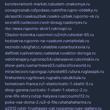
korolevremont-market.ru
budem-znakomye.ru
oooagrosnab.ru
fpodaso.ru
emfire.ru
pro-otdelky.ru
ukrasotki.ru
seksuzbek.ru
seks-uzbek.ru
porno-vk.ru
sovratili.ru
olecoon.ru
vd-dosug.ru
adonyev.ru
rbc-news.ru
porno-skvirt.ru
krospr.ru
13autor-kolonka.ru
sormol.ru
2rich.ru
hostel-65.ru
hostserve.ru
porno-na-russkom.ru
mishinlab.ru
neznobi.ru
bigfatcc.ru
habble.ru
starbucksvia.ru
delfinet.ru
silvernano.ru
elestal.ru
vektor-doroga.ru
velotrenajery.ru
pronso54.ru
lenasever.ru
lovinskix.ru
show-pets.ru
smartnews03.ru
discofoxworld.ru
miraclecoon.ru
pongup.ru
hostel65.ru
liura.ru
glasspb.ru
firehunters.ru
gribowo.ru
gnalis.ru
bulkitula.ru
hometown-france.ru
1-xbeticricetc-1-xbetti-5.ru
shop-garena.ru
cricetc-1-xbetr-1-xbetcc-2.ru
one-life-story.ru
top-halyava.ru
accounts112.ru
poka-vse-doma-2.ru
3-d-file.ru
hahahaharms.ru
g2012.ru
tst-1.ru
shaggy-cat.ru
opsmgr.ru
ev-gallery.ru