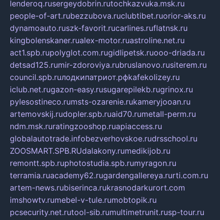
lenderoq.ru
sergeydobrin.ru
tochkazvuka.msk.ru
people-of-art.ru
bezzubova.ru
clubtibet.ru
orior-aks.ru
dynamoauto.ru
szk-favorit.ru
carlines.ru
flatnsk.ru
kingbolenskaner.ru
alex-motor.ru
astroline.net.ru
act1.spb.ru
polyglot.com.ru
gidlipetsk.ru
ooo-driada.ru
detsad125.ru
mir-zdoroviya.ru
bruslanovo.ru
siterem.ru
council.spb.ru
лодкипатриот.рф
kafekolizey.ru
iclub.net.ru
gazon-easy.ru
sugarepilekb.ru
grinox.ru
pylesostineco.ru
msts-ozarenie.ru
kameryjooan.ru
artemovskij.ru
dopler.spb.ru
aid70.ru
metall-perm.ru
ndm.msk.ru
ratingzooshop.ru
apiaccess.ru
globalautotrade.info
bezverhovskoe.ru
drsschool.ru
ZOOSMART.SPB.RU
dalakony.ru
medikijob.ru
remontt.spb.ru
photostudia.spb.ru
myragon.ru
terramia.ru
academy62.ru
gardengallereya.ru
rti.com.ru
artem-news.ru
biserinca.ru
krasnodarkurort.com
imshowtv.ru
mebel-v-tule.ru
mobtopik.ru
pcsecurity.net.ru
tool-sib.ru
multimetrunit.ru
sp-tour.ru