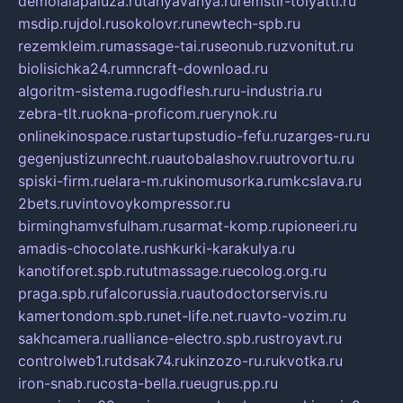
demolalapaluza.ru
tanyavanya.ru
remstir-tolyatti.ru
msdip.ru
jdol.ru
sokolovr.ru
newtech-spb.ru
rezemkleim.ru
massage-tai.ru
seonub.ru
zvonitut.ru
biolisichka24.ru
mncraft-download.ru
algoritm-sistema.ru
godflesh.ru
ru-industria.ru
zebra-tlt.ru
okna-proficom.ru
erynok.ru
onlinekinospace.ru
startupstudio-fefu.ru
zarges-ru.ru
gegenjustizunrecht.ru
autobalashov.ru
utrovortu.ru
spiski-firm.ru
elara-m.ru
kinomusorka.ru
mkcslava.ru
2bets.ru
vintovoykompressor.ru
birminghamvsfulham.ru
sarmat-komp.ru
pioneeri.ru
amadis-chocolate.ru
shkurki-karakulya.ru
kanotiforet.spb.ru
tutmassage.ru
ecolog.org.ru
praga.spb.ru
falcorussia.ru
autodoctorservis.ru
kamertondom.spb.ru
net-life.net.ru
avto-vozim.ru
sakhcamera.ru
alliance-electro.spb.ru
stroyavt.ru
controlweb1.ru
tdsak74.ru
kinzozo-ru.ru
kvotka.ru
iron-snab.ru
costa-bella.ru
eugrus.pp.ru