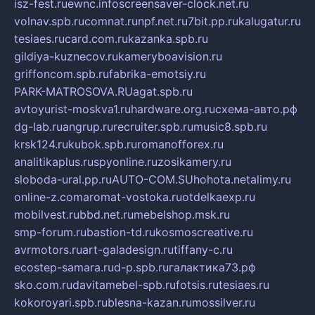
isz-fest.ru
ewnc.info
screensaver-clock.net.ru
volnav.spb.ru
comnat.ru
npf.net.ru
7bit.pp.ru
kalugatur.ru
tesiaes.ru
card.com.ru
kazanka.spb.ru
gildiya-kuznecov.ru
kameryboavision.ru
griffoncom.spb.ru
fabrika-emotsiy.ru
PARK-MATROSOVA.RU
agat.spb.ru
avtoyurist-moskva1.ru
hardware.org.ru
схема-авто.рф
dg-lab.ru
angrup.ru
recruiter.spb.ru
music8.spb.ru
krsk124.ru
kubok.spb.ru
romanofforex.ru
analitikaplus.ru
spyonline.ru
zosikamery.ru
sloboda-ural.pp.ru
AUTO-COM.SU
hohota.net
alimy.ru
online-z.com
aromat-vostoka.ru
otdelkaexp.ru
mobilvest.ru
bbd.net.ru
mebelshop.msk.ru
smp-forum.ru
bastion-td.ru
kosmoscreative.ru
avrmotors.ru
art-galadesign.ru
tiffany-c.ru
ecostep-samara.ru
d-p.spb.ru
галактика73.рф
sko.com.ru
davitamebel-spb.ru
fotsis.ru
tesiaes.ru
kokoroyari.spb.ru
blesna-kazan.ru
mossilver.ru