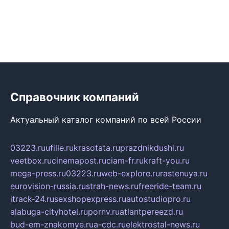
Справочник компаний
Актуальный каталог компаний по всей России
03223.ru
ufille.ru
krasotata.ru
prazdnikdushi.ru
veetbox.ru
cinemapost.ru
ciam-fr.ru
kraft-you.ru
mega-press.ru
03223.ru
web-explore.ru
rastenuya.ru
eurovision-russia.ru
strah-news.ru
freeride-team.ru
itrack-24.ru
sexshopexpress.ru
autostudiopro.ru
alabuga-cityhotel.ru
pornv.ru
atlantpereezd.ru
bud-em-znakomye.ru
a-cdc.ru
elektrostal-news.ru