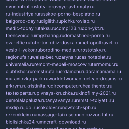
ovucontrol.ru
sloty-igrovyye-avtomaty.ru
ru-industriya.ru
russkoe-porno-besplatno.ru
belgorod-day.ru
digilith.ru
pichkurovlab.ru
medic-today.ru
taksu.ru
comp123.ru
don-ykt.ru
teensvoice.ru
imgsharing.ru
domashnee-porno.ru
eva-elfie.ru
foto-tur.ru
biz-doska.ru
metropoltravel.ru
veslo-i-yakor.ru
borodino-media.ru
rostotsky.ru
regionufa.ru
weiss-bet.ru
zaryna.ru
casinotablet.ru
universalia.ru
remont-mebeli-moscow.ru
termomur.ru
clubfisher.ru
remstirufa.ru
erdamchi.ru
doramamama.ru
muraviovka-park.ru
worldofwoman.ru
clean-dreams.ru
arkrym.ru
kristinita.ru
dircomputer.ru
healthenter.ru
textexperts.ru
pivnaya-kruzhka.ru
kinofilmy-2021.ru
demolalapaluza.ru
tanyavanya.ru
remstir-tolyatti.ru
msdip.ru
jdol.ru
sokolovr.ru
newtech-spb.ru
rezemkleim.ru
massage-tai.ru
seonub.ru
zvonitut.ru
biolisichka24.ru
mncraft-download.ru