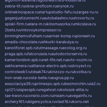
algoritm-sistema.ru
godflesh.ru
ru-industria.ru
zebra-tlt.ru
okna-proficom.ru
erynok.ru
onlinekinospace.ru
startupstudio-fefu.ru
zarges-ru.ru
gegenjustizunrecht.ru
autobalashov.ru
utrovortu.ru
spiski-firm.ru
elara-m.ru
kinomusorka.ru
mkcslava.ru
2bets.ru
vintovoykompressor.ru
birminghamvsfulham.ru
sarmat-komp.ru
pioneeri.ru
amadis-chocolate.ru
shkurki-karakulya.ru
kanotiforet.spb.ru
tutmassage.ru
ecolog.org.ru
praga.spb.ru
falcorussia.ru
autodoctorservis.ru
kamertondom.spb.ru
net-life.net.ru
avto-vozim.ru
sakhcamera.ru
alliance-electro.spb.ru
stroyavt.ru
controlweb1.ru
tdsak74.ru
kinzozo-ru.ru
kvotka.ru
iron-snab.ru
costa-bella.ru
eugrus.pp.ru
associaciya39.ru
primexpo.spb.ru
bezmorchin.ru
ia2.ru
cpt21.ru
ispecspb.ru
regahost.ru
kolosok-elita.ru
tae-kwon.ru
consrio.com.ru
insiam.ru
avegainfo.ru
archery161.ru
bigencyclica.ru
vlast16.ru
korru.net