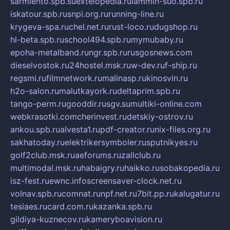
sarmiento.spb.su
extelopedia.ru
lammin-suo.spb.ru
iskatour.spb.ru
snpi.org.ru
running-line.ru
krygeva-spa.ru
chel.net.ru
rust-loco.ru
dugshop.ru
hl-beta.spb.ru
school494.spb.ru
mymubaby.ru
epoha-metalband.ru
ngr.spb.ru
rusgosnews.com
dieselvostok.ru
24hostel.msk.ru
w-dev.ru
f-ship.ru
regsmi.ru
filmnetwork.ru
malinasp.ru
kinosvin.ru
h2o-salon.ru
malutkayork.ru
deltaprim.spb.ru
tango-perm.ru
gooddir.ru
sgv.su
multiki-online.com
webkrasotki.com
cherinvest.ru
detskiy-ostrov.ru
ankou.spb.ru
alvesta1.ru
pdf-creator.ru
nix-files.org.ru
sakhatoday.ru
elektrikersymboler.ru
sputnikyes.ru
golf2club.msk.ru
aeforums.ru
zallclub.ru
multimodal.msk.ru
habaigry.ru
haikko.ru
sobakopedia.ru
isz-fest.ru
ewnc.info
screensaver-clock.net.ru
volnav.spb.ru
comnat.ru
npf.net.ru
7bit.pp.ru
kalugatur.ru
tesiaes.ru
card.com.ru
kazanka.spb.ru
gildiya-kuznecov.ru
kameryboavision.ru