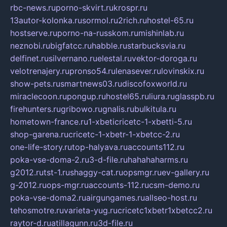
rbc-news.ru
porno-skvirt.ru
krospr.ru
13autor-kolonka.ru
sormol.ru
2rich.ru
hostel-65.ru
hostserve.ru
porno-na-russkom.ru
mishinlab.ru
neznobi.ru
bigfatcc.ru
habble.ru
starbucksvia.ru
delfinet.ru
silvernano.ru
elestal.ru
vektor-doroga.ru
velotrenajery.ru
pronso54.ru
lenasever.ru
lovinskix.ru
show-pets.ru
smartnews03.ru
discofoxworld.ru
miraclecoon.ru
pongup.ru
hostel65.ru
liura.ru
glasspb.ru
firehunters.ru
gribowo.ru
gnalis.ru
bulkitula.ru
hometown-france.ru
1-xbeticricetc-1-xbetti-5.ru
shop-garena.ru
cricetc-1-xbetr-1-xbetcc-2.ru
one-life-story.ru
top-halyava.ru
accounts112.ru
poka-vse-doma-2.ru
3-d-file.ru
hahahaharms.ru
g2012.ru
tst-1.ru
shaggy-cat.ru
opsmgr.ru
ev-gallery.ru
g-2012.ru
ops-mgr.ru
accounts-112.ru
csm-demo.ru
poka-vse-doma2.ru
airgungames.ru
allseo-host.ru
tehosmotre.ru
varieta-yug.ru
cricetc1xbetr1xbetcc2.ru
raytor-d.ru
atillagunn.ru
3d-file.ru