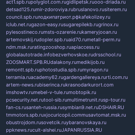
act1.spb.ru
polyglot.com.ru
gidlipetsk.ru
ooo-driada.ru
detsad125.ru
mir-zdoroviya.ru
bruslanovo.ru
siterem.ru
council.spb.ru
лодкипатриот.рф
kafekolizey.ru
iclub.net.ru
gazon-easy.ru
sugarepilekb.ru
grinox.ru
pylesostineco.ru
msts-ozarenie.ru
kameryjooan.ru
artemovskij.ru
dopler.spb.ru
aid70.ru
metall-perm.ru
ndm.msk.ru
ratingzooshop.ru
apiaccess.ru
globalautotrade.info
bezverhovskoe.ru
drsschool.ru
ZOOSMART.SPB.RU
dalakony.ru
medikijob.ru
remontt.spb.ru
photostudia.spb.ru
myragon.ru
terramia.ru
academy62.ru
gardengallereya.ru
rti.com.ru
artem-news.ru
biserinca.ru
krasnodarkurort.com
imshowtv.ru
mebel-v-tule.ru
mobtopik.ru
pcsecurity.net.ru
tool-sib.ru
multimetrunit.ru
sp-tour.ru
fan-cs.ru
santeh-russia.ru
symbian9.net.ru
DSHAIR.RU
tmmotors.spb.ru
xjocuricopii.com
musavtomat.msk.ru
obustrojdom.ru
sovetcik.ru
ybaranovskaya.ru
ppknews.ru
cult-alshei.ru
JAPANRUSSIA.RU