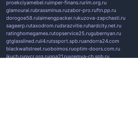
proekciyamebel.ru
imper-finans.ru
rim.org.ru
glamourai.ru
brassminus.ru
zabor-pro.ru
ftn.pp.ru
dorogoe58.ru
laimengpacker.ru
kuzova-zapchasti.ru
sageerp.ru
taxodrom.ru
dsrazvitie.ru
hardcity.net.ru
ratinghomegames.ru
topservice25.ru
gubernyan.ru
gtglasslined.ru
ii4.ru
tssport.spb.ru
andorra24.com
blackwallstreet.ru
oboimos.ru
optim-doors.com.ru
ikuch.ru
nycr.org.ru
npa21.ru
vremya-ch.spb.ru
desert000.ru
ivtorgi.ru
ifiori.ru
catalog-statei.ru
dcv.org.ru
spetsmaster174.ru
ipkameryhiseeu.ru
dum26.ru
ruspol.spb.ru
fr-opendp.ru
kam-solnyshko.ru
cheyenne-arapaho.ru
sevzapmetal.spb.ru
ted-lapidus.spb.ru
parasite-eliminator.ru
sigma-complete.ru
modernworld.ru
dama-moda.ru
eholot-group.ru
sk-nvkz.ru
DRONGOLD.RU
democratia2.ru
i-farmer.ru
mass-sport.org
jablonex.spb.ru
bookmess.ru
linkword.ru
refineua.com.ru
cs-spec.net.ru
altay-mebel.ru