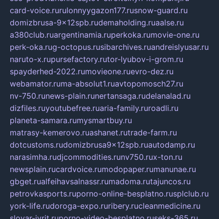
card-voice.ru
rulonnyygazon177.ru
snow-guard.ru
domizbrusa-9x12spb.ru
demaholding.ru
aalse.ru
a380club.ru
argentinamia.ru
perkoka.ru
movie-one.ru
perk-oka.ru
g-octopus.ru
sibarchives.ru
andreislyusar.ru
naruto-x.ru
pursefactory.ru
tor-lyubov-i-grom.ru
spayderhed-2022.ru
movieone.ru
evro-dez.ru
webamator.ru
ma-absolut1.ru
avtopomosch27.ru
nv-750.ru
news-plain.ru
nertansaga.ru
delanalad.ru
dizfiles.ru
youtubefree.ru
aria-family.ru
roadli.ru
planeta-samara.ru
mysmartbuy.ru
matrasy-kemerovo.ru
ashanet.ru
trade-farm.ru
dotcustoms.ru
domizbrusa9x12spb.ru
autodamp.ru
narasimha.ru
djcommodities.ru
nv750.ru
x-ton.ru
newsplain.ru
cardvoice.ru
modopaper.ru
manunae.ru
gbget.ru
alfeihavsalnassr.ru
madoma.ru
tajuncos.ru
petrovkasports.ru
porno-online-besplatno.ru
splclub.ru
york-life.ru
doroga-expo.ru
ribery.ru
cleanmedicine.ru
slovar-ivrit.ru
porno-video-besplatno.ru
seks-365.ru