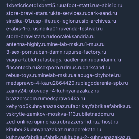
1xbeticricetc1xbetti5.ru
uafoot-statti.ru
e-abis1c.ru
store-brawl-stars.ru
kts-services.ru
dark-sand.ru
sindika-01.ru
sp-life.ru
x-legion.ru
sib-archives.ru
e-abis-1-c.ru
sindika01.ru
venda-festival.ru
store-brawlstars.ru
dooraleksandria.ru
antenna-highly.ru
mine-lab-msk.ru
1-mus.ru
3-sex-porn.ru
ban-damn.ru
purse-factory.ru
viagra-tablet.ru
fasbags.ru
adler-jun.ru
bandamn.ru
fincontech.ru
3sexporn.ru
1mus.ru
darksand.ru
rebus-toys.ru
minelab-msk.ru
alabuga-cityhotel.ru
medsprawo-4-ka.ru
2864420.ru
blagodarenie-spb.ru
zajmy24.ru
tovudyi-4-kuhnyanazakaz.ru
brazzerscom.ru
medsprawo4ka.ru
xehyroo5kuhnyanazakaz.ru
fabrikayfabrikaefabrika.ru
vskrytie-zamkov-moskva-113.ru
biletnadom.ru
zed-online.ru
pimchax.ru
brazzers-hd.ru
z-host.ru
kitubeu2kuhnyanazakaz.ru
naperekate.ru
kuhnyaofabrikaufabrik.ru
kitubeu-2-kuhnyanazakaz.ru