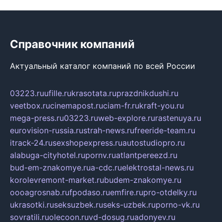
Справочник компаний
Актуальный каталог компаний по всей России
03223.ru
ufille.ru
krasotata.ru
prazdnikdushi.ru
veetbox.ru
cinemapost.ru
ciam-fr.ru
kraft-you.ru
mega-press.ru
03223.ru
web-explore.ru
rastenuya.ru
eurovision-russia.ru
strah-news.ru
freeride-team.ru
itrack-24.ru
sexshopexpress.ru
autostudiopro.ru
alabuga-cityhotel.ru
pornv.ru
atlantpereezd.ru
bud-em-znakomye.ru
a-cdc.ru
elektrostal-news.ru
korolevremont-market.ru
budem-znakomye.ru
oooagrosnab.ru
fpodaso.ru
emfire.ru
pro-otdelky.ru
ukrasotki.ru
seksuzbek.ru
seks-uzbek.ru
porno-vk.ru
sovratili.ru
olecoon.ru
vd-dosug.ru
adonyev.ru