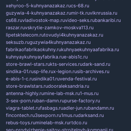
xehyroo-5-kuhnyanazakaz.ru
cs-68.ru
guzywia-4-kuhnyanazakaz.ru
mir-tk.ru
vlknrussia.ru
cs68.ru
vladivostok-map.ru
video-seks.ru
bankaribi.ru
raszar.ru
vskrytie-zamkov-moskva113.ru
lipetsktelecom.ru
tovudyi4kuhnyanazakaz.ru
seksuzb.ru
guzywia4kuhnyanazakaz.ru
fabrikaofabrikaokuhny.ru
kuhnyaekuhnyaafabrika.ru
kuhnyaykuhnyayfabrika.ru
e-abis1c.ru
store-brawl-stars.ru
kts-services.ru
dark-sand.ru
sindika-01.ru
sp-life.ru
x-legion.ru
sib-archives.ru
e-abis-1-c.ru
sindika01.ru
venda-festival.ru
store-brawlstars.ru
dooraleksandria.ru
antenna-highly.ru
mine-lab-msk.ru
1-mus.ru
3-sex-porn.ru
ban-damn.ru
purse-factory.ru
viagra-tablet.ru
fasbags.ru
adler-jun.ru
bandamn.ru
fincontech.ru
3sexporn.ru
1mus.ru
darksand.ru
rebus-toys.ru
minelab-msk.ru
rtdco.ru
seo-prodvizhenie-sajtov-stroitelnyh-kompanij.ru