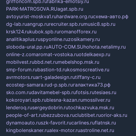
griffoncom.spb.ru
fabrika-emotsiy.ru
PARK-MATROSOVA.RU
agat.spb.ru
avtoyurist-moskva1.ru
hardware.org.ru
схема-авто.рф
dg-lab.ru
angrup.ru
recruiter.spb.ru
music8.spb.ru
krsk124.ru
kubok.spb.ru
romanofforex.ru
analitikaplus.ru
spyonline.ru
zosikamery.ru
sloboda-ural.pp.ru
AUTO-COM.SU
hohota.net
alimy.ru
online-z.com
aromat-vostoka.ru
otdelkaexp.ru
mobilvest.ru
bbd.net.ru
mebelshop.msk.ru
smp-forum.ru
bastion-td.ru
kosmoscreative.ru
avrmotors.ru
art-galadesign.ru
tiffany-c.ru
ecostep-samara.ru
d-p.spb.ru
галактика73.рф
sko.com.ru
davitamebel-spb.ru
fotsis.ru
tesiaes.ru
kokoroyari.spb.ru
blesna-kazan.ru
mossilver.ru
lenderoq.ru
sergeydobrin.ru
tochkazvuka.msk.ru
people-of-art.ru
bezzubova.ru
clubtibet.ru
orior-aks.ru
dynamoauto.ru
szk-favorit.ru
carlines.ru
flatnsk.ru
kingbolenskaner.ru
alex-motor.ru
astroline.net.ru