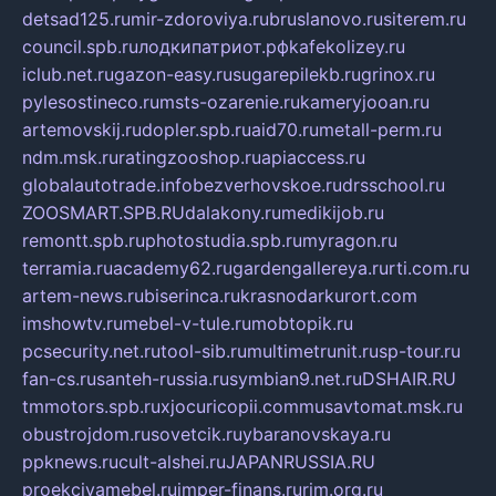
detsad125.ru
mir-zdoroviya.ru
bruslanovo.ru
siterem.ru
council.spb.ru
лодкипатриот.рф
kafekolizey.ru
iclub.net.ru
gazon-easy.ru
sugarepilekb.ru
grinox.ru
pylesostineco.ru
msts-ozarenie.ru
kameryjooan.ru
artemovskij.ru
dopler.spb.ru
aid70.ru
metall-perm.ru
ndm.msk.ru
ratingzooshop.ru
apiaccess.ru
globalautotrade.info
bezverhovskoe.ru
drsschool.ru
ZOOSMART.SPB.RU
dalakony.ru
medikijob.ru
remontt.spb.ru
photostudia.spb.ru
myragon.ru
terramia.ru
academy62.ru
gardengallereya.ru
rti.com.ru
artem-news.ru
biserinca.ru
krasnodarkurort.com
imshowtv.ru
mebel-v-tule.ru
mobtopik.ru
pcsecurity.net.ru
tool-sib.ru
multimetrunit.ru
sp-tour.ru
fan-cs.ru
santeh-russia.ru
symbian9.net.ru
DSHAIR.RU
tmmotors.spb.ru
xjocuricopii.com
musavtomat.msk.ru
obustrojdom.ru
sovetcik.ru
ybaranovskaya.ru
ppknews.ru
cult-alshei.ru
JAPANRUSSIA.RU
proekciyamebel.ru
imper-finans.ru
rim.org.ru