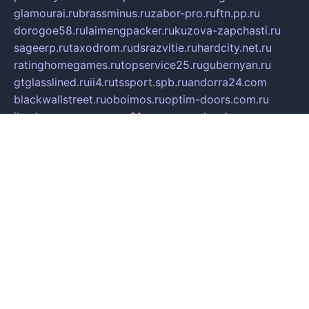
glamourai.ru
brassminus.ru
zabor-pro.ru
ftn.pp.ru
dorogoe58.ru
laimengpacker.ru
kuzova-zapchasti.ru
sageerp.ru
taxodrom.ru
dsrazvitie.ru
hardcity.net.ru
ratinghomegames.ru
topservice25.ru
gubernyan.ru
gtglasslined.ru
ii4.ru
tssport.spb.ru
andorra24.com
blackwallstreet.ru
oboimos.ru
optim-doors.com.ru
ikuch.ru
nycr.org.ru
npa21.ru
vremya-ch.spb.ru
desert000.ru
ivtorgi.ru
ifiori.ru
catalog-statei.ru
dcv.org.ru
spetsmaster174.ru
ipkameryhiseeu.ru
dum26.ru
ruspol.spb.ru
fr-opendp.ru
kam-solnyshko.ru
cheyenne-arapaho.ru
sevzapmetal.spb.ru
ted-lapidus.spb.ru
parasite-eliminator.ru
sigma-complete.ru
modernworld.ru
dama-moda.ru
eholot-group.ru
sk-nvkz.ru
DRONGOLD.RU
democratia2.ru
i-farmer.ru
mass-sport.org
jablonex.spb.ru
bookmess.ru
linkword.ru
refineua.com.ru
cs-spec.net.ru
altay-mebel.ru
DNK-THEATRE.RU
mechaniks.spb.ru
ipcamtechage.ru