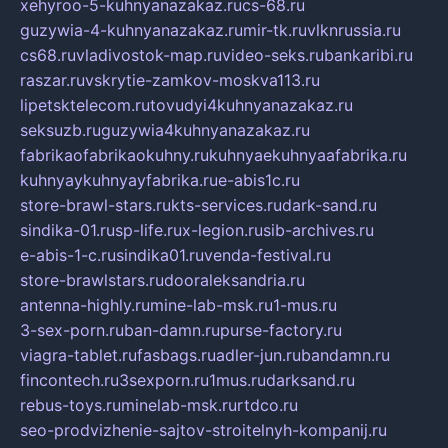
xehyroo-5-kuhnyanazakaz.ru
cs-68.ru
guzywia-4-kuhnyanazakaz.ru
mir-tk.ru
vlknrussia.ru
cs68.ru
vladivostok-map.ru
video-seks.ru
bankaribi.ru
raszar.ru
vskrytie-zamkov-moskva113.ru
lipetsktelecom.ru
tovudyi4kuhnyanazakaz.ru
seksuzb.ru
guzywia4kuhnyanazakaz.ru
fabrikaofabrikaokuhny.ru
kuhnyaekuhnyaafabrika.ru
kuhnyaykuhnyayfabrika.ru
e-abis1c.ru
store-brawl-stars.ru
kts-services.ru
dark-sand.ru
sindika-01.ru
sp-life.ru
x-legion.ru
sib-archives.ru
e-abis-1-c.ru
sindika01.ru
venda-festival.ru
store-brawlstars.ru
dooraleksandria.ru
antenna-highly.ru
mine-lab-msk.ru
1-mus.ru
3-sex-porn.ru
ban-damn.ru
purse-factory.ru
viagra-tablet.ru
fasbags.ru
adler-jun.ru
bandamn.ru
fincontech.ru
3sexporn.ru
1mus.ru
darksand.ru
rebus-toys.ru
minelab-msk.ru
rtdco.ru
seo-prodvizhenie-sajtov-stroitelnyh-kompanij.ru