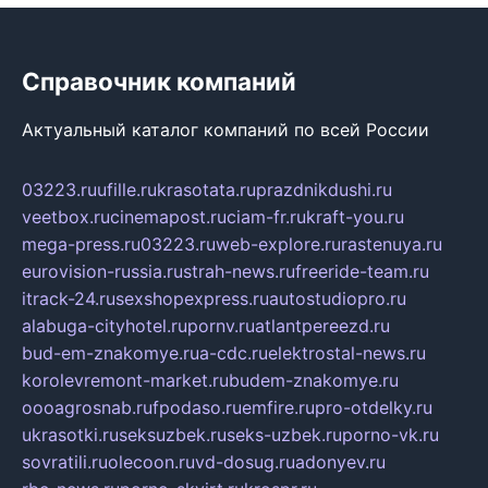
Справочник компаний
Актуальный каталог компаний по всей России
03223.ru
ufille.ru
krasotata.ru
prazdnikdushi.ru
veetbox.ru
cinemapost.ru
ciam-fr.ru
kraft-you.ru
mega-press.ru
03223.ru
web-explore.ru
rastenuya.ru
eurovision-russia.ru
strah-news.ru
freeride-team.ru
itrack-24.ru
sexshopexpress.ru
autostudiopro.ru
alabuga-cityhotel.ru
pornv.ru
atlantpereezd.ru
bud-em-znakomye.ru
a-cdc.ru
elektrostal-news.ru
korolevremont-market.ru
budem-znakomye.ru
oooagrosnab.ru
fpodaso.ru
emfire.ru
pro-otdelky.ru
ukrasotki.ru
seksuzbek.ru
seks-uzbek.ru
porno-vk.ru
sovratili.ru
olecoon.ru
vd-dosug.ru
adonyev.ru