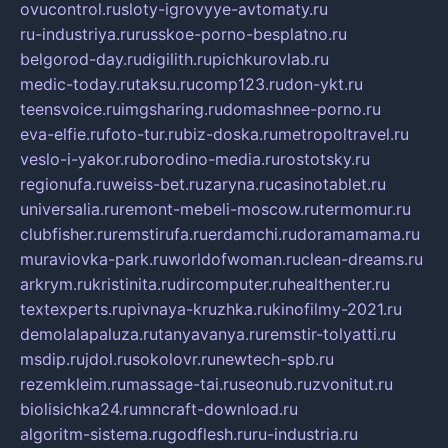
ovucontrol.ru
sloty-igrovyye-avtomaty.ru
ru-industriya.ru
russkoe-porno-besplatno.ru
belgorod-day.ru
digilith.ru
pichkurovlab.ru
medic-today.ru
taksu.ru
comp123.ru
don-ykt.ru
teensvoice.ru
imgsharing.ru
domashnee-porno.ru
eva-elfie.ru
foto-tur.ru
biz-doska.ru
metropoltravel.ru
veslo-i-yakor.ru
borodino-media.ru
rostotsky.ru
regionufa.ru
weiss-bet.ru
zaryna.ru
casinotablet.ru
universalia.ru
remont-mebeli-moscow.ru
termomur.ru
clubfisher.ru
remstirufa.ru
erdamchi.ru
doramamama.ru
muraviovka-park.ru
worldofwoman.ru
clean-dreams.ru
arkrym.ru
kristinita.ru
dircomputer.ru
healthenter.ru
textexperts.ru
pivnaya-kruzhka.ru
kinofilmy-2021.ru
demolalapaluza.ru
tanyavanya.ru
remstir-tolyatti.ru
msdip.ru
jdol.ru
sokolovr.ru
newtech-spb.ru
rezemkleim.ru
massage-tai.ru
seonub.ru
zvonitut.ru
biolisichka24.ru
mncraft-download.ru
algoritm-sistema.ru
godflesh.ru
ru-industria.ru