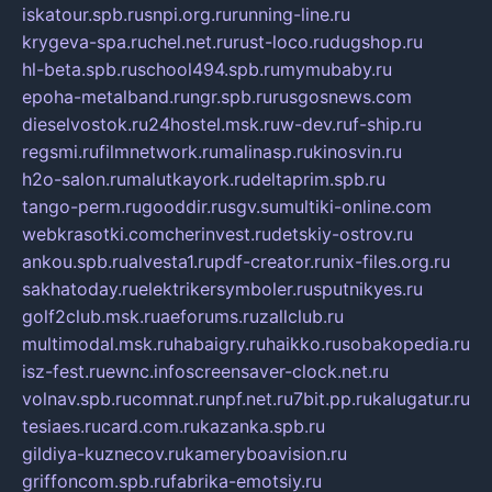
iskatour.spb.ru
snpi.org.ru
running-line.ru
krygeva-spa.ru
chel.net.ru
rust-loco.ru
dugshop.ru
hl-beta.spb.ru
school494.spb.ru
mymubaby.ru
epoha-metalband.ru
ngr.spb.ru
rusgosnews.com
dieselvostok.ru
24hostel.msk.ru
w-dev.ru
f-ship.ru
regsmi.ru
filmnetwork.ru
malinasp.ru
kinosvin.ru
h2o-salon.ru
malutkayork.ru
deltaprim.spb.ru
tango-perm.ru
gooddir.ru
sgv.su
multiki-online.com
webkrasotki.com
cherinvest.ru
detskiy-ostrov.ru
ankou.spb.ru
alvesta1.ru
pdf-creator.ru
nix-files.org.ru
sakhatoday.ru
elektrikersymboler.ru
sputnikyes.ru
golf2club.msk.ru
aeforums.ru
zallclub.ru
multimodal.msk.ru
habaigry.ru
haikko.ru
sobakopedia.ru
isz-fest.ru
ewnc.info
screensaver-clock.net.ru
volnav.spb.ru
comnat.ru
npf.net.ru
7bit.pp.ru
kalugatur.ru
tesiaes.ru
card.com.ru
kazanka.spb.ru
gildiya-kuznecov.ru
kameryboavision.ru
griffoncom.spb.ru
fabrika-emotsiy.ru