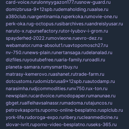
card-voice.ru
rulonnyygazon177.ru
snow-guard.ru
domizbrusa-9x12spb.ru
demaholding.ru
aalse.ru
a380club.ru
argentinamia.ru
perkoka.ru
movie-one.ru
perk-oka.ru
g-octopus.ru
sibarchives.ru
andreislyusar.ru
naruto-x.ru
pursefactory.ru
tor-lyubov-i-grom.ru
spayderhed-2022.ru
movieone.ru
evro-dez.ru
webamator.ru
ma-absolut1.ru
avtopomosch27.ru
nv-750.ru
news-plain.ru
nertansaga.ru
delanalad.ru
dizfiles.ru
youtubefree.ru
aria-family.ru
roadli.ru
planeta-samara.ru
mysmartbuy.ru
matrasy-kemerovo.ru
ashanet.ru
trade-farm.ru
dotcustoms.ru
domizbrusa9x12spb.ru
autodamp.ru
narasimha.ru
djcommodities.ru
nv750.ru
x-ton.ru
newsplain.ru
cardvoice.ru
modopaper.ru
manunae.ru
gbget.ru
alfeihavsalnassr.ru
madoma.ru
tajuncos.ru
petrovkasports.ru
porno-online-besplatno.ru
splclub.ru
york-life.ru
doroga-expo.ru
ribery.ru
cleanmedicine.ru
slovar-ivrit.ru
porno-video-besplatno.ru
seks-365.ru