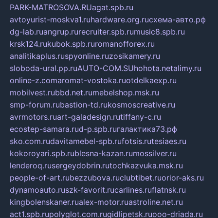
PARK-MATROSOVA.RU
agat.spb.ru
avtoyurist-moskva1.ru
hardware.org.ru
схема-авто.рф
dg-lab.ru
angrup.ru
recruiter.spb.ru
music8.spb.ru
krsk124.ru
kubok.spb.ru
romanofforex.ru
analitikaplus.ru
spyonline.ru
zosikamery.ru
sloboda-ural.pp.ru
AUTO-COM.SU
hohota.net
alimy.ru
online-z.com
aromat-vostoka.ru
otdelkaexp.ru
mobilvest.ru
bbd.net.ru
mebelshop.msk.ru
smp-forum.ru
bastion-td.ru
kosmoscreative.ru
avrmotors.ru
art-galadesign.ru
tiffany-c.ru
ecostep-samara.ru
d-p.spb.ru
галактика73.рф
sko.com.ru
davitamebel-spb.ru
fotsis.ru
tesiaes.ru
kokoroyari.spb.ru
blesna-kazan.ru
mossilver.ru
lenderoq.ru
sergeydobrin.ru
tochkazvuka.msk.ru
people-of-art.ru
bezzubova.ru
clubtibet.ru
orior-aks.ru
dynamoauto.ru
szk-favorit.ru
carlines.ru
flatnsk.ru
kingbolenskaner.ru
alex-motor.ru
astroline.net.ru
act1.spb.ru
polyglot.com.ru
gidlipetsk.ru
ooo-driada.ru