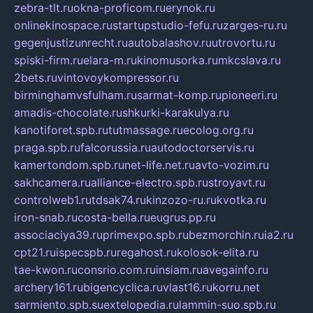
zebra-tlt.ru
okna-proficom.ru
erynok.ru
onlinekinospace.ru
startupstudio-fefu.ru
zarges-ru.ru
gegenjustizunrecht.ru
autobalashov.ru
utrovortu.ru
spiski-firm.ru
elara-m.ru
kinomusorka.ru
mkcslava.ru
2bets.ru
vintovoykompressor.ru
birminghamvsfulham.ru
sarmat-komp.ru
pioneeri.ru
amadis-chocolate.ru
shkurki-karakulya.ru
kanotiforet.spb.ru
tutmassage.ru
ecolog.org.ru
praga.spb.ru
falcorussia.ru
autodoctorservis.ru
kamertondom.spb.ru
net-life.net.ru
avto-vozim.ru
sakhcamera.ru
alliance-electro.spb.ru
stroyavt.ru
controlweb1.ru
tdsak74.ru
kinzozo-ru.ru
kvotka.ru
iron-snab.ru
costa-bella.ru
eugrus.pp.ru
associaciya39.ru
primexpo.spb.ru
bezmorchin.ru
ia2.ru
cpt21.ru
ispecspb.ru
regahost.ru
kolosok-elita.ru
tae-kwon.ru
consrio.com.ru
insiam.ru
avegainfo.ru
archery161.ru
bigencyclica.ru
vlast16.ru
korru.net
sarmiento.spb.su
extelopedia.ru
lammin-suo.spb.ru