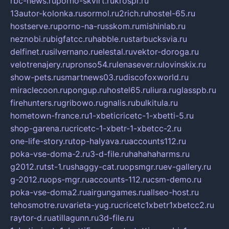
rbc-news.ru
porno-skvirt.ru
krospr.ru
13autor-kolonka.ru
sormol.ru
2rich.ru
hostel-65.ru
hostserve.ru
porno-na-russkom.ru
mishinlab.ru
neznobi.ru
bigfatcc.ru
habble.ru
starbucksvia.ru
delfinet.ru
silvernano.ru
elestal.ru
vektor-doroga.ru
velotrenajery.ru
pronso54.ru
lenasever.ru
lovinskix.ru
show-pets.ru
smartnews03.ru
discofoxworld.ru
miraclecoon.ru
pongup.ru
hostel65.ru
liura.ru
glasspb.ru
firehunters.ru
gribowo.ru
gnalis.ru
bulkitula.ru
hometown-france.ru
1-xbeticricetc-1-xbetti-5.ru
shop-garena.ru
cricetc-1-xbetr-1-xbetcc-2.ru
one-life-story.ru
top-halyava.ru
accounts112.ru
poka-vse-doma-2.ru
3-d-file.ru
hahahaharms.ru
g2012.ru
tst-1.ru
shaggy-cat.ru
opsmgr.ru
ev-gallery.ru
g-2012.ru
ops-mgr.ru
accounts-112.ru
csm-demo.ru
poka-vse-doma2.ru
airgungames.ru
allseo-host.ru
tehosmotre.ru
varieta-yug.ru
cricetc1xbetr1xbetcc2.ru
raytor-d.ru
atillagunn.ru
3d-file.ru