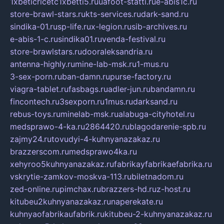
1xbeticricetc1xbetti5.ru
uafoot-statti.ru
e-abis1c.ru
store-brawl-stars.ru
kts-services.ru
dark-sand.ru
sindika-01.ru
sp-life.ru
x-legion.ru
sib-archives.ru
e-abis-1-c.ru
sindika01.ru
venda-festival.ru
store-brawlstars.ru
dooraleksandria.ru
antenna-highly.ru
mine-lab-msk.ru
1-mus.ru
3-sex-porn.ru
ban-damn.ru
purse-factory.ru
viagra-tablet.ru
fasbags.ru
adler-jun.ru
bandamn.ru
fincontech.ru
3sexporn.ru
1mus.ru
darksand.ru
rebus-toys.ru
minelab-msk.ru
alabuga-cityhotel.ru
medsprawo-4-ka.ru
2864420.ru
blagodarenie-spb.ru
zajmy24.ru
tovudyi-4-kuhnyanazakaz.ru
brazzerscom.ru
medsprawo4ka.ru
xehyroo5kuhnyanazakaz.ru
fabrikayfabrikaefabrika.ru
vskrytie-zamkov-moskva-113.ru
biletnadom.ru
zed-online.ru
pimchax.ru
brazzers-hd.ru
z-host.ru
kitubeu2kuhnyanazakaz.ru
naperekate.ru
kuhnyaofabrikaufabrik.ru
kitubeu-2-kuhnyanazakaz.ru