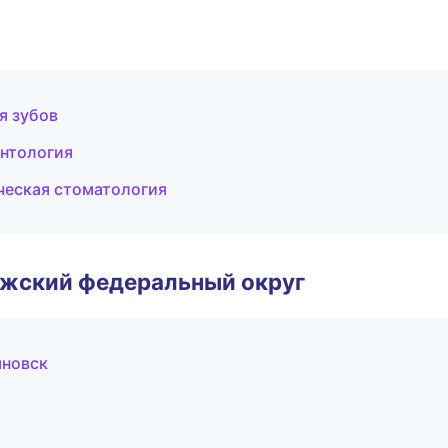
я зубов
онтология
ческая стоматология
лжский федеральный округ
яновск