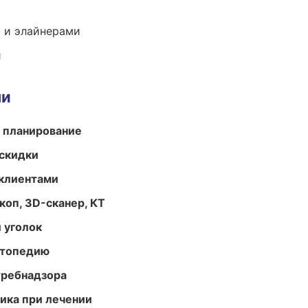
 и элайнерами
и
ми
 планирование
скидки
 клиентами
оп, 3D-сканер, КТ
 уголок
ортопедию
требнадзора
тика при лечении