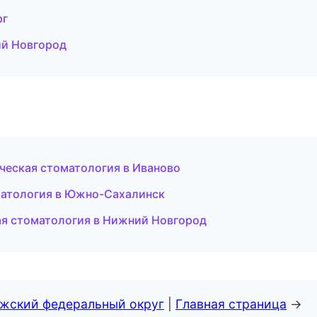
рг
ий Новгород
ческая стоматология в Иваново
матология в Южно-Сахалинск
ая стоматология в Нижний Новгород
лжский федеральный округ
|
Главная страница
→