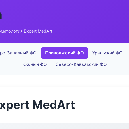
й
матология Expert MedArt
ро-Западный ФО
Приволжский ФО
Уральский ФО
Южный ФО
Северо-Кавказский ФО
xpert MedArt