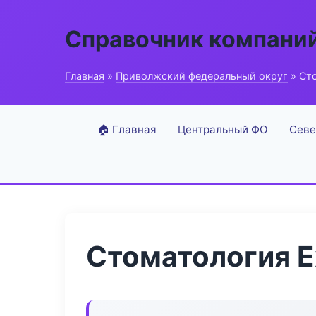
Справочник компани
Главная
»
Приволжский федеральный округ
» Сто
🏠 Главная
Центральный ФО
Севе
Стоматология E