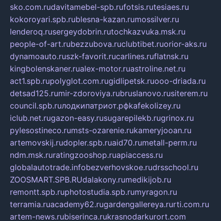
sko.com.ru
davitamebel-spb.ru
fotsis.ru
tesiaes.ru
kokoroyari.spb.ru
blesna-kazan.ru
mossilver.ru
lenderoq.ru
sergeydobrin.ru
tochkazvuka.msk.ru
people-of-art.ru
bezzubova.ru
clubtibet.ru
orior-aks.ru
dynamoauto.ru
szk-favorit.ru
carlines.ru
flatnsk.ru
kingbolenskaner.ru
alex-motor.ru
astroline.net.ru
act1.spb.ru
polyglot.com.ru
gidlipetsk.ru
ooo-driada.ru
detsad125.ru
mir-zdoroviya.ru
bruslanovo.ru
siterem.ru
council.spb.ru
лодкипатриот.рф
kafekolizey.ru
iclub.net.ru
gazon-easy.ru
sugarepilekb.ru
grinox.ru
pylesostineco.ru
msts-ozarenie.ru
kameryjooan.ru
artemovskij.ru
dopler.spb.ru
aid70.ru
metall-perm.ru
ndm.msk.ru
ratingzooshop.ru
apiaccess.ru
globalautotrade.info
bezverhovskoe.ru
drsschool.ru
ZOOSMART.SPB.RU
dalakony.ru
medikijob.ru
remontt.spb.ru
photostudia.spb.ru
myragon.ru
terramia.ru
academy62.ru
gardengallereya.ru
rti.com.ru
artem-news.ru
biserinca.ru
krasnodarkurort.com