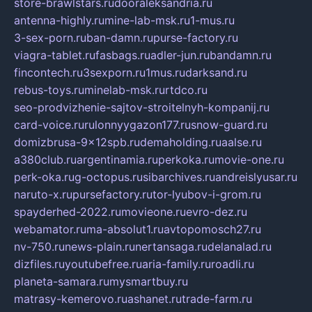
store-brawlstars.ru
dooraleksandria.ru
antenna-highly.ru
mine-lab-msk.ru
1-mus.ru
3-sex-porn.ru
ban-damn.ru
purse-factory.ru
viagra-tablet.ru
fasbags.ru
adler-jun.ru
bandamn.ru
fincontech.ru
3sexporn.ru
1mus.ru
darksand.ru
rebus-toys.ru
minelab-msk.ru
rtdco.ru
seo-prodvizhenie-sajtov-stroitelnyh-kompanij.ru
card-voice.ru
rulonnyygazon177.ru
snow-guard.ru
domizbrusa-9x12spb.ru
demaholding.ru
aalse.ru
a380club.ru
argentinamia.ru
perkoka.ru
movie-one.ru
perk-oka.ru
g-octopus.ru
sibarchives.ru
andreislyusar.ru
naruto-x.ru
pursefactory.ru
tor-lyubov-i-grom.ru
spayderhed-2022.ru
movieone.ru
evro-dez.ru
webamator.ru
ma-absolut1.ru
avtopomosch27.ru
nv-750.ru
news-plain.ru
nertansaga.ru
delanalad.ru
dizfiles.ru
youtubefree.ru
aria-family.ru
roadli.ru
planeta-samara.ru
mysmartbuy.ru
matrasy-kemerovo.ru
ashanet.ru
trade-farm.ru