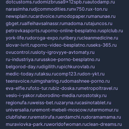
dotcustoms.ru
domizbrusa9x12spb.ru
autodamp.ru
narasimha.ru
djcommodities.ru
nv750.ru
x-ton.ru
newsplain.ru
cardvoice.ru
modopaper.ru
manunae.ru
gbget.ru
alfeihavsalnassr.ru
madoma.ru
tajuncos.ru
petrovkasports.ru
porno-online-besplatno.ru
splclub.ru
york-life.ru
doroga-expo.ru
ribery.ru
cleanmedicine.ru
slovar-ivrit.ru
porno-video-besplatno.ru
seks-365.ru
ovucontrol.ru
sloty-igrovyye-avtomaty.ru
ru-industriya.ru
russkoe-porno-besplatno.ru
belgorod-day.ru
digilith.ru
pichkurovlab.ru
medic-today.ru
taksu.ru
comp123.ru
don-ykt.ru
teensvoice.ru
imgsharing.ru
domashnee-porno.ru
eva-elfie.ru
foto-tur.ru
biz-doska.ru
metropoltravel.ru
veslo-i-yakor.ru
borodino-media.ru
rostotsky.ru
regionufa.ru
weiss-bet.ru
zaryna.ru
casinotablet.ru
universalia.ru
remont-mebeli-moscow.ru
termomur.ru
clubfisher.ru
remstirufa.ru
erdamchi.ru
doramamama.ru
muraviovka-park.ru
worldofwoman.ru
clean-dreams.ru