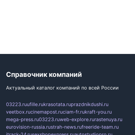
Справочник компаний
Актуальный каталог компаний по всей России
03223.ru
ufille.ru
krasotata.ru
prazdnikdushi.ru
veetbox.ru
cinemapost.ru
ciam-fr.ru
kraft-you.ru
mega-press.ru
03223.ru
web-explore.ru
rastenuya.ru
eurovision-russia.ru
strah-news.ru
freeride-team.ru
itrack-24.ru
sexshopexpress.ru
autostudiopro.ru