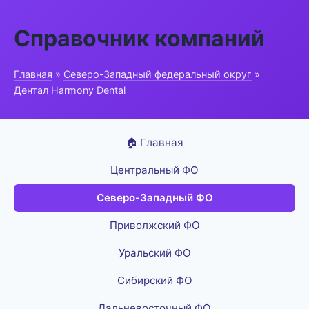
Справочник компаний
Главная
»
Северо-Западный федеральный округ
»
Дентал Harmony Dental
🏠 Главная
Центральный ФО
Северо-Западный ФО
Приволжский ФО
Уральский ФО
Сибирский ФО
Дальневосточный ФО