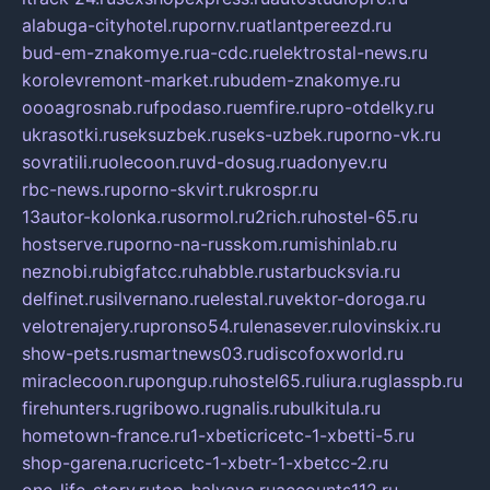
alabuga-cityhotel.ru
pornv.ru
atlantpereezd.ru
bud-em-znakomye.ru
a-cdc.ru
elektrostal-news.ru
korolevremont-market.ru
budem-znakomye.ru
oooagrosnab.ru
fpodaso.ru
emfire.ru
pro-otdelky.ru
ukrasotki.ru
seksuzbek.ru
seks-uzbek.ru
porno-vk.ru
sovratili.ru
olecoon.ru
vd-dosug.ru
adonyev.ru
rbc-news.ru
porno-skvirt.ru
krospr.ru
13autor-kolonka.ru
sormol.ru
2rich.ru
hostel-65.ru
hostserve.ru
porno-na-russkom.ru
mishinlab.ru
neznobi.ru
bigfatcc.ru
habble.ru
starbucksvia.ru
delfinet.ru
silvernano.ru
elestal.ru
vektor-doroga.ru
velotrenajery.ru
pronso54.ru
lenasever.ru
lovinskix.ru
show-pets.ru
smartnews03.ru
discofoxworld.ru
miraclecoon.ru
pongup.ru
hostel65.ru
liura.ru
glasspb.ru
firehunters.ru
gribowo.ru
gnalis.ru
bulkitula.ru
hometown-france.ru
1-xbeticricetc-1-xbetti-5.ru
shop-garena.ru
cricetc-1-xbetr-1-xbetcc-2.ru
one-life-story.ru
top-halyava.ru
accounts112.ru