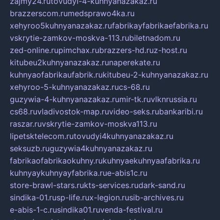
zajmy24.ru
tovudyi-4-kuhnyanazakaz.ru
brazzerscom.ru
medsprawo4ka.ru
xehyroo5kuhnyanazakaz.ru
fabrikayfabrikaefabrika.ru
vskrytie-zamkov-moskva-113.ru
biletnadom.ru
zed-online.ru
pimchax.ru
brazzers-hd.ru
z-host.ru
kitubeu2kuhnyanazakaz.ru
naperekate.ru
kuhnyaofabrikaufabrik.ru
kitubeu-2-kuhnyanazakaz.ru
xehyroo-5-kuhnyanazakaz.ru
cs-68.ru
guzywia-4-kuhnyanazakaz.ru
mir-tk.ru
vlknrussia.ru
cs68.ru
vladivostok-map.ru
video-seks.ru
bankaribi.ru
raszar.ru
vskrytie-zamkov-moskva113.ru
lipetsktelecom.ru
tovudyi4kuhnyanazakaz.ru
seksuzb.ru
guzywia4kuhnyanazakaz.ru
fabrikaofabrikaokuhny.ru
kuhnyaekuhnyaafabrika.ru
kuhnyaykuhnyayfabrika.ru
e-abis1c.ru
store-brawl-stars.ru
kts-services.ru
dark-sand.ru
sindika-01.ru
sp-life.ru
x-legion.ru
sib-archives.ru
e-abis-1-c.ru
sindika01.ru
venda-festival.ru