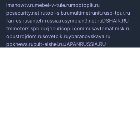
imshowtv.ru
mebel-v-tule.ru
mobtopik.ru
pcsecurity.net.ru
tool-sib.ru
multimetrunit.ru
sp-tour.ru
fan-cs.ru
santeh-russia.ru
symbian9.net.ru
DSHAIR.RU
tmmotors.spb.ru
xjocuricopii.com
musavtomat.msk.ru
obustrojdom.ru
sovetcik.ru
ybaranovskaya.ru
ppknews.ru
cult-alshei.ru
JAPANRUSSIA.RU
proekciyamebel.ru
imper-finans.ru
rim.org.ru
glamourai.ru
brassminus.ru
zabor-pro.ru
ftn.pp.ru
dorogoe58.ru
laimengpacker.ru
kuzova-zapchasti.ru
sageerp.ru
taxodrom.ru
dsrazvitie.ru
hardcity.net.ru
ratinghomegames.ru
topservice25.ru
gubernyan.ru
gtglasslined.ru
ii4.ru
tssport.spb.ru
andorra24.com
blackwallstreet.ru
oboimos.ru
optim-doors.com.ru
ikuch.ru
nycr.org.ru
npa21.ru
vremya-ch.spb.ru
desert000.ru
ivtorgi.ru
ifiori.ru
catalog-statei.ru
dcv.org.ru
spetsmaster174.ru
ipkameryhiseeu.ru
dum26.ru
ruspol.spb.ru
fr-opendp.ru
kam-solnyshko.ru
cheyenne-arapaho.ru
sevzapmetal.spb.ru