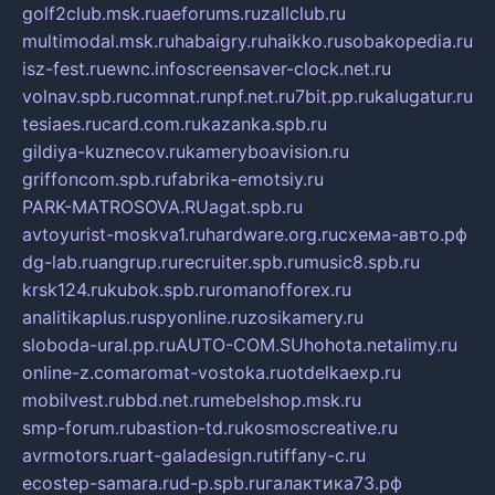
golf2club.msk.ru
aeforums.ru
zallclub.ru
multimodal.msk.ru
habaigry.ru
haikko.ru
sobakopedia.ru
isz-fest.ru
ewnc.info
screensaver-clock.net.ru
volnav.spb.ru
comnat.ru
npf.net.ru
7bit.pp.ru
kalugatur.ru
tesiaes.ru
card.com.ru
kazanka.spb.ru
gildiya-kuznecov.ru
kameryboavision.ru
griffoncom.spb.ru
fabrika-emotsiy.ru
PARK-MATROSOVA.RU
agat.spb.ru
avtoyurist-moskva1.ru
hardware.org.ru
схема-авто.рф
dg-lab.ru
angrup.ru
recruiter.spb.ru
music8.spb.ru
krsk124.ru
kubok.spb.ru
romanofforex.ru
analitikaplus.ru
spyonline.ru
zosikamery.ru
sloboda-ural.pp.ru
AUTO-COM.SU
hohota.net
alimy.ru
online-z.com
aromat-vostoka.ru
otdelkaexp.ru
mobilvest.ru
bbd.net.ru
mebelshop.msk.ru
smp-forum.ru
bastion-td.ru
kosmoscreative.ru
avrmotors.ru
art-galadesign.ru
tiffany-c.ru
ecostep-samara.ru
d-p.spb.ru
галактика73.рф