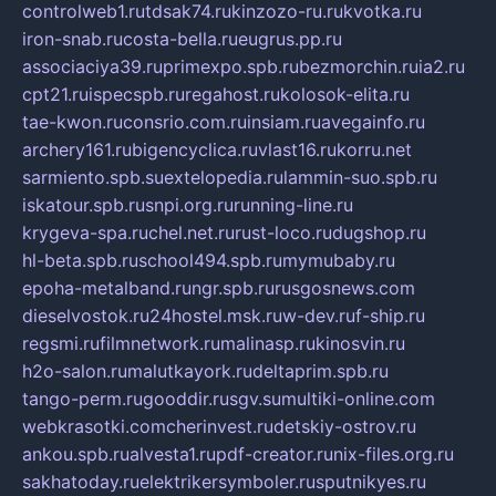
controlweb1.ru
tdsak74.ru
kinzozo-ru.ru
kvotka.ru
iron-snab.ru
costa-bella.ru
eugrus.pp.ru
associaciya39.ru
primexpo.spb.ru
bezmorchin.ru
ia2.ru
cpt21.ru
ispecspb.ru
regahost.ru
kolosok-elita.ru
tae-kwon.ru
consrio.com.ru
insiam.ru
avegainfo.ru
archery161.ru
bigencyclica.ru
vlast16.ru
korru.net
sarmiento.spb.su
extelopedia.ru
lammin-suo.spb.ru
iskatour.spb.ru
snpi.org.ru
running-line.ru
krygeva-spa.ru
chel.net.ru
rust-loco.ru
dugshop.ru
hl-beta.spb.ru
school494.spb.ru
mymubaby.ru
epoha-metalband.ru
ngr.spb.ru
rusgosnews.com
dieselvostok.ru
24hostel.msk.ru
w-dev.ru
f-ship.ru
regsmi.ru
filmnetwork.ru
malinasp.ru
kinosvin.ru
h2o-salon.ru
malutkayork.ru
deltaprim.spb.ru
tango-perm.ru
gooddir.ru
sgv.su
multiki-online.com
webkrasotki.com
cherinvest.ru
detskiy-ostrov.ru
ankou.spb.ru
alvesta1.ru
pdf-creator.ru
nix-files.org.ru
sakhatoday.ru
elektrikersymboler.ru
sputnikyes.ru