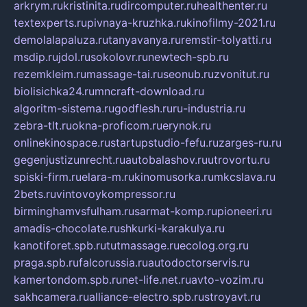
arkrym.ru
kristinita.ru
dircomputer.ru
healthenter.ru
textexperts.ru
pivnaya-kruzhka.ru
kinofilmy-2021.ru
demolalapaluza.ru
tanyavanya.ru
remstir-tolyatti.ru
msdip.ru
jdol.ru
sokolovr.ru
newtech-spb.ru
rezemkleim.ru
massage-tai.ru
seonub.ru
zvonitut.ru
biolisichka24.ru
mncraft-download.ru
algoritm-sistema.ru
godflesh.ru
ru-industria.ru
zebra-tlt.ru
okna-proficom.ru
erynok.ru
onlinekinospace.ru
startupstudio-fefu.ru
zarges-ru.ru
gegenjustizunrecht.ru
autobalashov.ru
utrovortu.ru
spiski-firm.ru
elara-m.ru
kinomusorka.ru
mkcslava.ru
2bets.ru
vintovoykompressor.ru
birminghamvsfulham.ru
sarmat-komp.ru
pioneeri.ru
amadis-chocolate.ru
shkurki-karakulya.ru
kanotiforet.spb.ru
tutmassage.ru
ecolog.org.ru
praga.spb.ru
falcorussia.ru
autodoctorservis.ru
kamertondom.spb.ru
net-life.net.ru
avto-vozim.ru
sakhcamera.ru
alliance-electro.spb.ru
stroyavt.ru