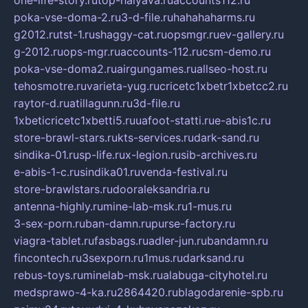
poka-vse-doma-2.ru
3-d-file.ru
hahahaharms.ru
g2012.ru
tst-1.ru
shaggy-cat.ru
opsmgr.ru
ev-gallery.ru
g-2012.ru
ops-mgr.ru
accounts-112.ru
csm-demo.ru
poka-vse-doma2.ru
airgungames.ru
allseo-host.ru
tehosmotre.ru
varieta-yug.ru
cricetc1xbetr1xbetcc2.ru
raytor-d.ru
atillagunn.ru
3d-file.ru
1xbeticricetc1xbetti5.ru
uafoot-statti.ru
e-abis1c.ru
store-brawl-stars.ru
kts-services.ru
dark-sand.ru
sindika-01.ru
sp-life.ru
x-legion.ru
sib-archives.ru
e-abis-1-c.ru
sindika01.ru
venda-festival.ru
store-brawlstars.ru
dooraleksandria.ru
antenna-highly.ru
mine-lab-msk.ru
1-mus.ru
3-sex-porn.ru
ban-damn.ru
purse-factory.ru
viagra-tablet.ru
fasbags.ru
adler-jun.ru
bandamn.ru
fincontech.ru
3sexporn.ru
1mus.ru
darksand.ru
rebus-toys.ru
minelab-msk.ru
alabuga-cityhotel.ru
medsprawo-4-ka.ru
2864420.ru
blagodarenie-spb.ru