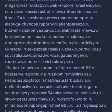
mega-press.ru
03223.ru
web-explore.ru
rastenuya.ru
eurovision-russia.ru
strah-news.ru
freeride-team.ru
itrack-24.ru
sexshopexpress.ru
autostudiopro.ru
alabuga-cityhotel.ru
pornv.ru
atlantpereezd.ru
bud-em-znakomye.ru
a-cdc.ru
elektrostal-news.ru
korolevremont-market.ru
budem-znakomye.ru
oooagrosnab.ru
fpodaso.ru
emfire.ru
pro-otdelky.ru
ukrasotki.ru
seksuzbek.ru
seks-uzbek.ru
porno-vk.ru
sovratili.ru
olecoon.ru
vd-dosug.ru
adonyev.ru
rbc-news.ru
porno-skvirt.ru
krospr.ru
13autor-kolonka.ru
sormol.ru
2rich.ru
hostel-65.ru
hostserve.ru
porno-na-russkom.ru
mishinlab.ru
neznobi.ru
bigfatcc.ru
habble.ru
starbucksvia.ru
delfinet.ru
silvernano.ru
elestal.ru
vektor-doroga.ru
velotrenajery.ru
pronso54.ru
lenasever.ru
lovinskix.ru
show-pets.ru
smartnews03.ru
discofoxworld.ru
miraclecoon.ru
pongup.ru
hostel65.ru
liura.ru
glasspb.ru
firehunters.ru
gribowo.ru
gnalis.ru
bulkitula.ru