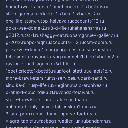
hometown-france.ru
1-xbeticricetc-1-xbetti-5.ru
shop-garena.ru
cricetc-1-xbetr-1-xbetcc-2.ru
one-life-story.ru
top-halyava.ru
accounts112.ru
poka-vse-doma-2.ru
3-d-file.ru
hahahaharms.ru
g2012.ru
tst-1.ru
shaggy-cat.ru
opsmgr.ru
ev-gallery.ru
g-2012.ru
ops-mgr.ru
accounts-112.ru
csm-demo.ru
poka-vse-doma2.ru
airgungames.ru
allseo-host.ru
tehosmotre.ru
varieta-yug.ru
cricetc1xbetr1xbetcc2.ru
raytor-d.ru
atillagunn.ru
3d-file.ru
1xbeticricetc1xbetti5.ru
uafoot-statti.ru
e-abis1c.ru
store-brawl-stars.ru
kts-services.ru
dark-sand.ru
sindika-01.ru
sp-life.ru
x-legion.ru
sib-archives.ru
e-abis-1-c.ru
sindika01.ru
venda-festival.ru
store-brawlstars.ru
dooraleksandria.ru
antenna-highly.ru
mine-lab-msk.ru
1-mus.ru
3-sex-porn.ru
ban-damn.ru
purse-factory.ru
viagra-tablet.ru
fasbags.ru
adler-jun.ru
bandamn.ru
fincontech.ru
3sexporn.ru
1mus.ru
darksand.ru