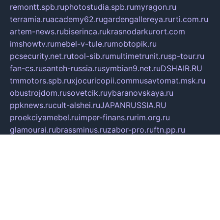
remontt.spb.ru
photostudia.spb.ru
myragon.ru
terramia.ru
academy62.ru
gardengallereya.ru
rti.com.ru
artem-news.ru
biserinca.ru
krasnodarkurort.com
imshowtv.ru
mebel-v-tule.ru
mobtopik.ru
pcsecurity.net.ru
tool-sib.ru
multimetrunit.ru
sp-tour.ru
fan-cs.ru
santeh-russia.ru
symbian9.net.ru
DSHAIR.RU
tmmotors.spb.ru
xjocuricopii.com
musavtomat.msk.ru
obustrojdom.ru
sovetcik.ru
ybaranovskaya.ru
ppknews.ru
cult-alshei.ru
JAPANRUSSIA.RU
proekciyamebel.ru
imper-finans.ru
rim.org.ru
glamourai.ru
brassminus.ru
zabor-pro.ru
ftn.pp.ru
dorogoe58.ru
laimengpacker.ru
kuzova-zapchasti.ru
sageerp.ru
taxodrom.ru
dsrazvitie.ru
hardcity.net.ru
ratinghomegames.ru
topservice25.ru
gubernyan.ru
gtglasslined.ru
ii4.ru
tssport.spb.ru
andorra24.com
blackwallstreet.ru
oboimos.ru
optim-doors.com.ru
ikuch.ru
nycr.org.ru
npa21.ru
vremya-ch.spb.ru
desert000.ru
ivtorgi.ru
ifiori.ru
catalog-statei.ru