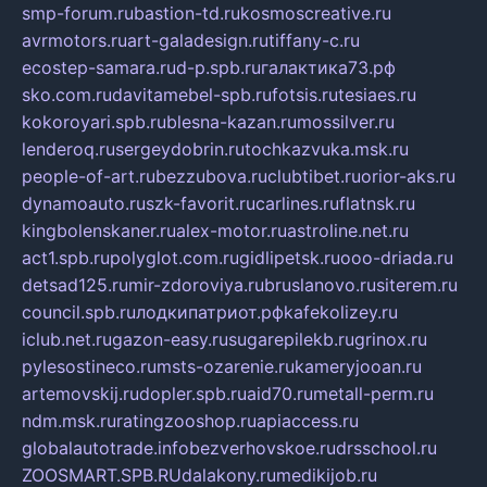
smp-forum.ru
bastion-td.ru
kosmoscreative.ru
avrmotors.ru
art-galadesign.ru
tiffany-c.ru
ecostep-samara.ru
d-p.spb.ru
галактика73.рф
sko.com.ru
davitamebel-spb.ru
fotsis.ru
tesiaes.ru
kokoroyari.spb.ru
blesna-kazan.ru
mossilver.ru
lenderoq.ru
sergeydobrin.ru
tochkazvuka.msk.ru
people-of-art.ru
bezzubova.ru
clubtibet.ru
orior-aks.ru
dynamoauto.ru
szk-favorit.ru
carlines.ru
flatnsk.ru
kingbolenskaner.ru
alex-motor.ru
astroline.net.ru
act1.spb.ru
polyglot.com.ru
gidlipetsk.ru
ooo-driada.ru
detsad125.ru
mir-zdoroviya.ru
bruslanovo.ru
siterem.ru
council.spb.ru
лодкипатриот.рф
kafekolizey.ru
iclub.net.ru
gazon-easy.ru
sugarepilekb.ru
grinox.ru
pylesostineco.ru
msts-ozarenie.ru
kameryjooan.ru
artemovskij.ru
dopler.spb.ru
aid70.ru
metall-perm.ru
ndm.msk.ru
ratingzooshop.ru
apiaccess.ru
globalautotrade.info
bezverhovskoe.ru
drsschool.ru
ZOOSMART.SPB.RU
dalakony.ru
medikijob.ru