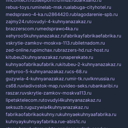
rebus-toys.ru
minelab-msk.ru
alabuga-cityhotel.ru
medsprawo-4-ka.ru
2864420.ru
blagodarenie-spb.ru
zajmy24.ru
tovudyi-4-kuhnyanazakaz.ru
brazzerscom.ru
medsprawo4ka.ru
xehyroo5kuhnyanazakaz.ru
fabrikayfabrikaefabrika.ru
vskrytie-zamkov-moskva-113.ru
biletnadom.ru
zed-online.ru
pimchax.ru
brazzers-hd.ru
z-host.ru
kitubeu2kuhnyanazakaz.ru
naperekate.ru
kuhnyaofabrikaufabrik.ru
kitubeu-2-kuhnyanazakaz.ru
xehyroo-5-kuhnyanazakaz.ru
cs-68.ru
guzywia-4-kuhnyanazakaz.ru
mir-tk.ru
vlknrussia.ru
cs68.ru
vladivostok-map.ru
video-seks.ru
bankaribi.ru
raszar.ru
vskrytie-zamkov-moskva113.ru
lipetsktelecom.ru
tovudyi4kuhnyanazakaz.ru
seksuzb.ru
guzywia4kuhnyanazakaz.ru
fabrikaofabrikaokuhny.ru
kuhnyaekuhnyaafabrika.ru
kuhnyaykuhnyayfabrika.ru
e-abis1c.ru