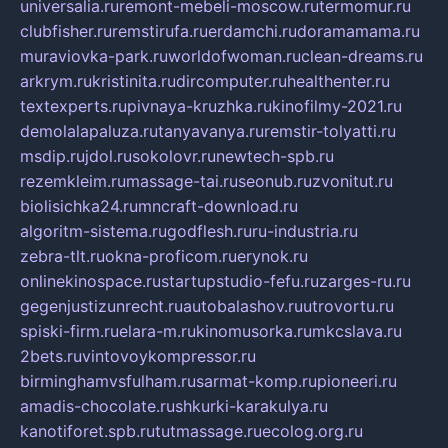
universalia.ru
remont-mebeli-moscow.ru
termomur.ru
clubfisher.ru
remstirufa.ru
erdamchi.ru
doramamama.ru
muraviovka-park.ru
worldofwoman.ru
clean-dreams.ru
arkrym.ru
kristinita.ru
dircomputer.ru
healthenter.ru
textexperts.ru
pivnaya-kruzhka.ru
kinofilmy-2021.ru
demolalapaluza.ru
tanyavanya.ru
remstir-tolyatti.ru
msdip.ru
jdol.ru
sokolovr.ru
newtech-spb.ru
rezemkleim.ru
massage-tai.ru
seonub.ru
zvonitut.ru
biolisichka24.ru
mncraft-download.ru
algoritm-sistema.ru
godflesh.ru
ru-industria.ru
zebra-tlt.ru
okna-proficom.ru
erynok.ru
onlinekinospace.ru
startupstudio-fefu.ru
zarges-ru.ru
gegenjustizunrecht.ru
autobalashov.ru
utrovortu.ru
spiski-firm.ru
elara-m.ru
kinomusorka.ru
mkcslava.ru
2bets.ru
vintovoykompressor.ru
birminghamvsfulham.ru
sarmat-komp.ru
pioneeri.ru
amadis-chocolate.ru
shkurki-karakulya.ru
kanotiforet.spb.ru
tutmassage.ru
ecolog.org.ru