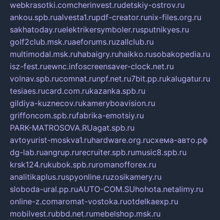
webkrasotki.com
cherinvest.ru
detskiy-ostrov.ru
ankou.spb.ru
alvesta1.ru
pdf-creator.ru
nix-files.org.ru
sakhatoday.ru
elektrikersymboler.ru
sputnikyes.ru
golf2club.msk.ru
aeforums.ru
zallclub.ru
multimodal.msk.ru
habaigry.ru
haikko.ru
sobakopedia.ru
isz-fest.ru
ewnc.info
screensaver-clock.net.ru
volnav.spb.ru
comnat.ru
npf.net.ru
7bit.pp.ru
kalugatur.ru
tesiaes.ru
card.com.ru
kazanka.spb.ru
gildiya-kuznecov.ru
kameryboavision.ru
griffoncom.spb.ru
fabrika-emotsiy.ru
PARK-MATROSOVA.RU
agat.spb.ru
avtoyurist-moskva1.ru
hardware.org.ru
схема-авто.рф
dg-lab.ru
angrup.ru
recruiter.spb.ru
music8.spb.ru
krsk124.ru
kubok.spb.ru
romanofforex.ru
analitikaplus.ru
spyonline.ru
zosikamery.ru
sloboda-ural.pp.ru
AUTO-COM.SU
hohota.net
alimy.ru
online-z.com
aromat-vostoka.ru
otdelkaexp.ru
mobilvest.ru
bbd.net.ru
mebelshop.msk.ru