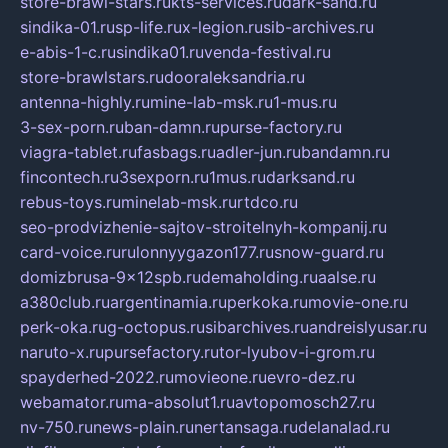
store-brawl-stars.ru
kts-services.ru
dark-sand.ru
sindika-01.ru
sp-life.ru
x-legion.ru
sib-archives.ru
e-abis-1-c.ru
sindika01.ru
venda-festival.ru
store-brawlstars.ru
dooraleksandria.ru
antenna-highly.ru
mine-lab-msk.ru
1-mus.ru
3-sex-porn.ru
ban-damn.ru
purse-factory.ru
viagra-tablet.ru
fasbags.ru
adler-jun.ru
bandamn.ru
fincontech.ru
3sexporn.ru
1mus.ru
darksand.ru
rebus-toys.ru
minelab-msk.ru
rtdco.ru
seo-prodvizhenie-sajtov-stroitelnyh-kompanij.ru
card-voice.ru
rulonnyygazon177.ru
snow-guard.ru
domizbrusa-9x12spb.ru
demaholding.ru
aalse.ru
a380club.ru
argentinamia.ru
perkoka.ru
movie-one.ru
perk-oka.ru
g-octopus.ru
sibarchives.ru
andreislyusar.ru
naruto-x.ru
pursefactory.ru
tor-lyubov-i-grom.ru
spayderhed-2022.ru
movieone.ru
evro-dez.ru
webamator.ru
ma-absolut1.ru
avtopomosch27.ru
nv-750.ru
news-plain.ru
nertansaga.ru
delanalad.ru