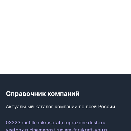
Справочник компаний
Актуальный каталог компаний по всей России
03223.ru
ufille.ru
krasotata.ru
prazdnikdushi.ru
veetbox.ru
cinemapost.ru
ciam-fr.ru
kraft-you.ru