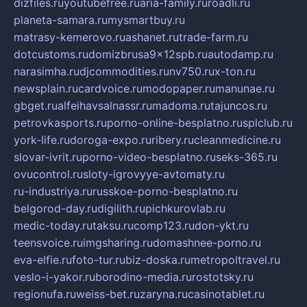
dizfiles.ru
youtubefree.ru
aria-family.ru
roadli.ru
planeta-samara.ru
mysmartbuy.ru
matrasy-kemerovo.ru
ashanet.ru
trade-farm.ru
dotcustoms.ru
domizbrusa9x12spb.ru
autodamp.ru
narasimha.ru
djcommodities.ru
nv750.ru
x-ton.ru
newsplain.ru
cardvoice.ru
modopaper.ru
manunae.ru
gbget.ru
alfeihavsalnassr.ru
madoma.ru
tajuncos.ru
petrovkasports.ru
porno-online-besplatno.ru
splclub.ru
york-life.ru
doroga-expo.ru
ribery.ru
cleanmedicine.ru
slovar-ivrit.ru
porno-video-besplatno.ru
seks-365.ru
ovucontrol.ru
sloty-igrovyye-avtomaty.ru
ru-industriya.ru
russkoe-porno-besplatno.ru
belgorod-day.ru
digilith.ru
pichkurovlab.ru
medic-today.ru
taksu.ru
comp123.ru
don-ykt.ru
teensvoice.ru
imgsharing.ru
domashnee-porno.ru
eva-elfie.ru
foto-tur.ru
biz-doska.ru
metropoltravel.ru
veslo-i-yakor.ru
borodino-media.ru
rostotsky.ru
regionufa.ru
weiss-bet.ru
zaryna.ru
casinotablet.ru