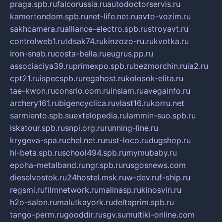
praga.spb.ru
falcorussia.ru
autodoctorservis.ru
kamertondom.spb.ru
net-life.net.ru
avto-vozim.ru
sakhcamera.ru
alliance-electro.spb.ru
stroyavt.ru
controlweb1.ru
tdsak74.ru
kinzozo-ru.ru
kvotka.ru
iron-snab.ru
costa-bella.ru
eugrus.pp.ru
associaciya39.ru
primexpo.spb.ru
bezmorchin.ru
ia2.ru
cpt21.ru
ispecspb.ru
regahost.ru
kolosok-elita.ru
tae-kwon.ru
consrio.com.ru
insiam.ru
avegainfo.ru
archery161.ru
bigencyclica.ru
vlast16.ru
korru.net
sarmiento.spb.su
extelopedia.ru
lammin-suo.spb.ru
iskatour.spb.ru
snpi.org.ru
running-line.ru
krygeva-spa.ru
chel.net.ru
rust-loco.ru
dugshop.ru
hl-beta.spb.ru
school494.spb.ru
mymubaby.ru
epoha-metalband.ru
ngr.spb.ru
rusgosnews.com
dieselvostok.ru
24hostel.msk.ru
w-dev.ru
f-ship.ru
regsmi.ru
filmnetwork.ru
malinasp.ru
kinosvin.ru
h2o-salon.ru
malutkayork.ru
deltaprim.spb.ru
tango-perm.ru
gooddir.ru
sgv.su
multiki-online.com