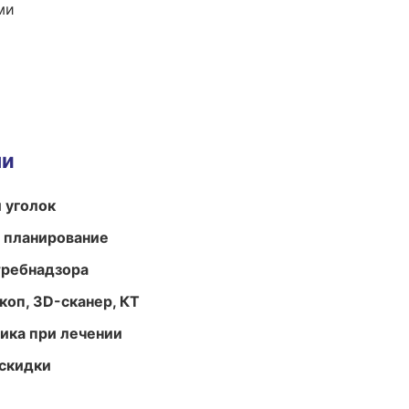
ми
ми
 уголок
 планирование
требнадзора
оп, 3D-сканер, КТ
тика при лечении
скидки