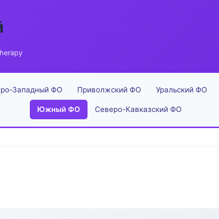
й
Therapy
ро-Западный ФО
Приволжский ФО
Уральский ФО
Южный ФО
Северо-Кавказский ФО