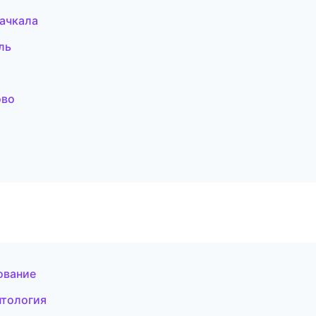
хачкала
ль
ово
ование
нтология